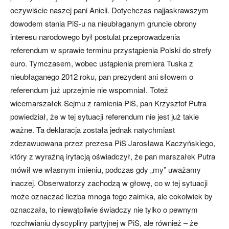
oczywiście naszej pani Anieli. Dotychczas najjaskrawszym
dowodem stania PiS-u na nieubłaganym gruncie obrony
interesu narodowego był postulat przeprowadzenia
referendum w sprawie terminu przystąpienia Polski do strefy
euro. Tymczasem, wobec ustąpienia premiera Tuska z
nieubłaganego 2012 roku, pan prezydent ani słowem o
referendum już uprzejmie nie wspomniał. Toteż
wicemarszałek Sejmu z ramienia PiS, pan Krzysztof Putra
powiedział, że w tej sytuacji referendum nie jest już takie
ważne. Ta deklaracja została jednak natychmiast
zdezawuowana przez prezesa PiS Jarosława Kaczyńskiego,
który z wyraźną irytacją oświadczył, że pan marszałek Putra
mówił we własnym imieniu, podczas gdy „my” uważamy
inaczej. Obserwatorzy zachodzą w głowę, co w tej sytuacji
może oznaczać liczba mnoga tego zaimka, ale cokolwiek by
oznaczała, to niewątpliwie świadczy nie tylko o pewnym
rozchwianiu dyscypliny partyjnej w PiS, ale również – że