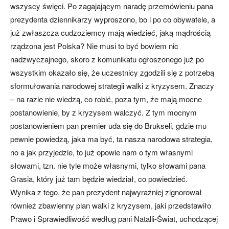
wszyscy święci. Po zagajającym naradę przemówieniu pana
prezydenta dziennikarzy wyproszono, bo i po co obywatele, a
już zwłaszcza cudzoziemcy mają wiedzieć, jaką mądrością
rządzona jest Polska? Nie musi to być bowiem nic
nadzwyczajnego, skoro z komunikatu ogłoszonego już po
wszystkim okazało się, że uczestnicy zgodzili się z potrzebą
sformułowania narodowej strategii walki z kryzysem. Znaczy
– na razie nie wiedzą, co robić, poza tym, że mają mocne
postanowienie, by z kryzysem walczyć. Z tym mocnym
postanowieniem pan premier uda się do Brukseli, gdzie mu
pewnie powiedzą, jaka ma być, ta nasza narodowa strategia,
no a jak przyjedzie, to już opowie nam o tym własnymi
słowami, tzn. nie tyle może własnymi, tylko słowami pana
Grasia, który już tam będzie wiedział, co powiedzieć.
Wynika z tego, że pan prezydent najwyraźniej zignorował
również zbawienny plan walki z kryzysem, jaki przedstawiło
Prawo i Sprawiedliwość według pani Natalli-Świat, uchodzącej