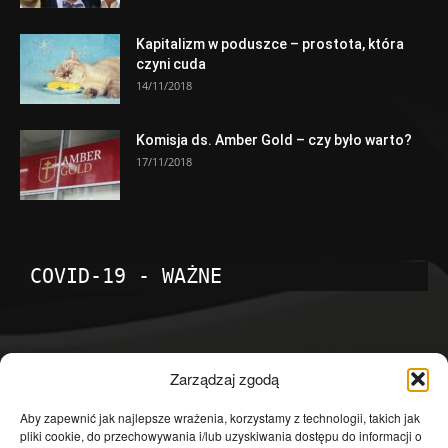
Kapitalizm w poduszce – prostota, która
czyni cuda
14/11/2018
Komisja ds. Amber Gold – czy było warto?
17/11/2018
COVID-19 - WAŻNE
POPULARNE KATEGORIE
Zarządzaj zgodą
Temat dnia
4601
Aby zapewnić jak najlepsze wrażenia, korzystamy z technologii, takich jak
pliki cookie, do przechowywania i/lub uzyskiwania dostępu do informacji o
Publicystyka
4363