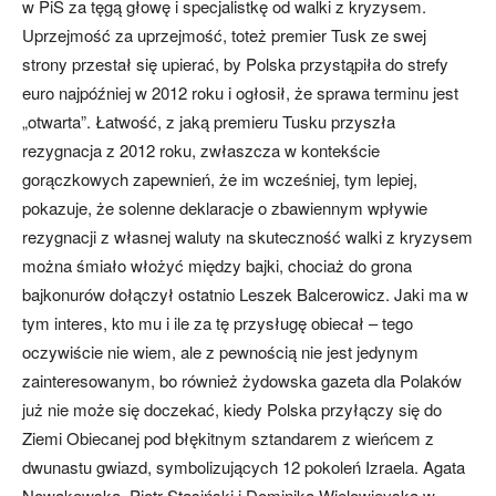
w PiS za tęgą głowę i specjalistkę od walki z kryzysem.
Uprzejmość za uprzejmość, toteż premier Tusk ze swej
strony przestał się upierać, by Polska przystąpiła do strefy
euro najpóźniej w 2012 roku i ogłosił, że sprawa terminu jest
„otwarta”. Łatwość, z jaką premieru Tusku przyszła
rezygnacja z 2012 roku, zwłaszcza w kontekście
gorączkowych zapewnień, że im wcześniej, tym lepiej,
pokazuje, że solenne deklaracje o zbawiennym wpływie
rezygnacji z własnej waluty na skuteczność walki z kryzysem
można śmiało włożyć między bajki, chociaż do grona
bajkonurów dołączył ostatnio Leszek Balcerowicz. Jaki ma w
tym interes, kto mu i ile za tę przysługę obiecał – tego
oczywiście nie wiem, ale z pewnością nie jest jedynym
zainteresowanym, bo również żydowska gazeta dla Polaków
już nie może się doczekać, kiedy Polska przyłączy się do
Ziemi Obiecanej pod błękitnym sztandarem z wieńcem z
dwunastu gwiazd, symbolizujących 12 pokoleń Izraela. Agata
Nowakowska, Piotr Stasiński i Dominika Wielowieyska w