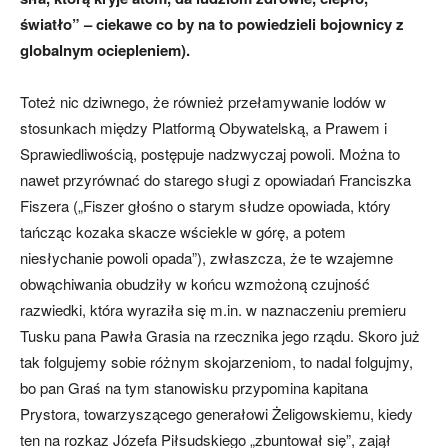
światło” – ciekawe co by na to powiedzieli bojownicy z
globalnym ociepleniem).
Toteż nic dziwnego, że również przełamywanie lodów w
stosunkach między Platformą Obywatelską, a Prawem i
Sprawiedliwością, postępuje nadzwyczaj powoli. Można to
nawet przyrównać do starego sługi z opowiadań Franciszka
Fiszera („Fiszer głośno o starym słudze opowiada, który
tańcząc kozaka skacze wściekle w górę, a potem
niesłychanie powoli opada”), zwłaszcza, że te wzajemne
obwąchiwania obudziły w końcu wzmożoną czujność
razwiedki, która wyraziła się m.in. w naznaczeniu premieru
Tusku pana Pawła Grasia na rzecznika jego rządu. Skoro już
tak folgujemy sobie różnym skojarzeniom, to nadal folgujmy,
bo pan Graś na tym stanowisku przypomina kapitana
Prystora, towarzyszącego generałowi Żeligowskiemu, kiedy
ten na rozkaz Józefa Piłsudskiego „zbuntował się”, zajął