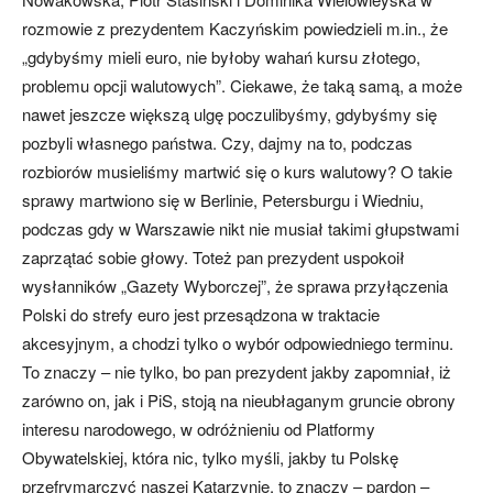
rozmowie z prezydentem Kaczyńskim powiedzieli m.in., że
„gdybyśmy mieli euro, nie byłoby wahań kursu złotego,
problemu opcji walutowych”. Ciekawe, że taką samą, a może
nawet jeszcze większą ulgę poczulibyśmy, gdybyśmy się
pozbyli własnego państwa. Czy, dajmy na to, podczas
rozbiorów musieliśmy martwić się o kurs walutowy? O takie
sprawy martwiono się w Berlinie, Petersburgu i Wiedniu,
podczas gdy w Warszawie nikt nie musiał takimi głupstwami
zaprzątać sobie głowy. Toteż pan prezydent uspokoił
wysłanników „Gazety Wyborczej”, że sprawa przyłączenia
Polski do strefy euro jest przesądzona w traktacie
akcesyjnym, a chodzi tylko o wybór odpowiedniego terminu.
To znaczy – nie tylko, bo pan prezydent jakby zapomniał, iż
zarówno on, jak i PiS, stoją na nieubłaganym gruncie obrony
interesu narodowego, w odróżnieniu od Platformy
Obywatelskiej, która nic, tylko myśli, jakby tu Polskę
przefrymarczyć naszej Katarzynie, to znaczy – pardon –