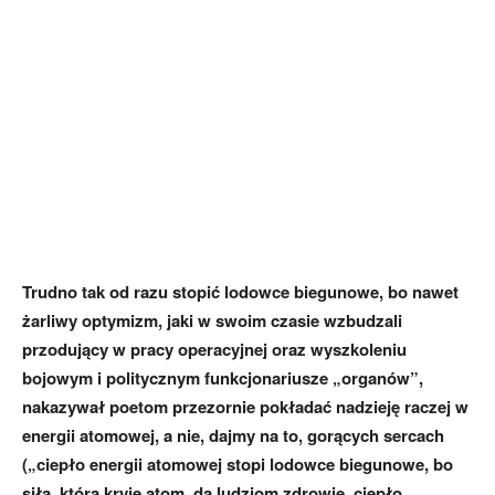
Trudno tak od razu stopić lodowce biegunowe, bo nawet
żarliwy optymizm, jaki w swoim czasie wzbudzali
przodujący w pracy operacyjnej oraz wyszkoleniu
bojowym i politycznym funkcjonariusze „organów”,
nakazywał poetom przezornie pokładać nadzieję raczej w
energii atomowej, a nie, dajmy na to, gorących sercach
(„ciepło energii atomowej stopi lodowce biegunowe, bo
siła, którą kryje atom, da ludziom zdrowie, ciepło,