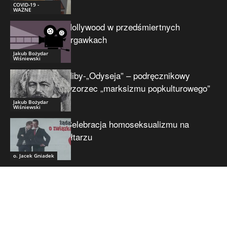
COVID-19 -
WAŻNE
Hollywood w przedśmiertnych
drgawkach
Jakub Bożydar
Wiśniewski
Niby-„Odyseja” – podręcznikowy
wzorzec „marksizmu popkulturowego”
Jakub Bożydar
Wiśniewski
Celebracja homoseksualizmu na
ołtarzu
o. Jacek Gniadek