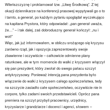
Wileńszczyznę i proklamował tzw. „Litwę Środkową”. Z tej
okazji dziennikarze na konferencji prasowej wypytywali go o to
i tamto, a generał, po każdym pytaniu spoglądał wyczekująco
na kapitana Prystora, który odpowiadał: „pan generał uważa,
że…” – i tak dalej, zaś dobroduszny generał kończył: „nu i
wot!”
Więc, jak już informowałem, w obliczu srożącego się kryzysu
zarówno rząd, jak i opozycja zaprezentowały swoje
zbawienne i oczywiście – całkowicie odmienne plany
ratunkowe, ale w tym momencie do walki z kryzysem włączył
się pan prezydent, który zwołał do swego pałacu szczyt
antykryzysowy. Ponieważ intencją pana prezydenta było
włączenie do walki z kryzysem całego społeczeństwa, tedy
na szczycie zasiadło całe społeczeństwo, oczywiście nie in
corpore, tylko zadami swoich przedstawicieli. Oprócz pana
premiera na szczyt przybyli pracownicy, urzędnicy,
kryzysiarze i grandziarze i docenci i agenci, słowem –