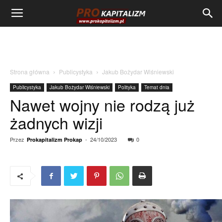
Strona główna
Publicystyka
Jakub Bożydar Wiśniewski
Publicystyka
Jakub Bożydar Wiśniewski
Polityka
Temat dnia
Nawet wojny nie rodzą już
żadnych wizji
Przez
-
24/10/2023
0
Prokapitalizm Prokap