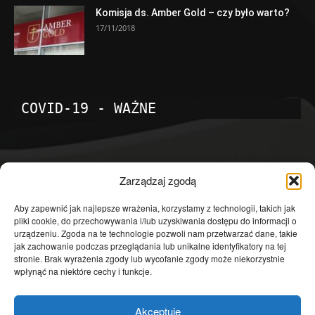
Komisja ds. Amber Gold – czy było warto?
17/11/2018
COVID-19 - WAŻNE
POPULARNE KATEGORIE
Zarządzaj zgodą
Temat dnia
4601
Aby zapewnić jak najlepsze wrażenia, korzystamy z technologii, takich jak
pliki cookie, do przechowywania i/lub uzyskiwania dostępu do informacji o
Publicystyka
4363
urządzeniu. Zgoda na te technologie pozwoli nam przetwarzać dane, takie
jak zachowanie podczas przeglądania lub unikalne identyfikatory na tej
Polityka
3639
stronie. Brak wyrażenia zgody lub wycofanie zgody może niekorzystnie
Polska
3462
wpłynąć na niektóre cechy i funkcje.
Społeczeństwo
2823
Akceptuję
Kraj
1290