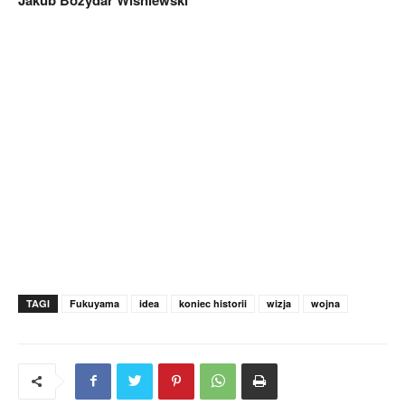
TAGI
Fukuyama
idea
koniec historii
wizja
wojna