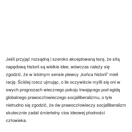
Jeśli przyjąć rozsądną i szeroko akceptowaną tezę, że siłą
napędową historii są wielkie idee, wówczas należy się
zgodzić, że w istotnym sensie piewcy „końca historii” mieli
rację. Ściślej rzecz ujmując, o ile oczywiście mylili się oni w
swych prognozach wiecznego pokoju trwającego pod egidą
globalnego prawoczłowieczego socjalliberalizmu, o tyle
nietrudno się zgodzić, że ów prawoczłowieczy socjalliberalizm
skutecznie zadał śmiertelny cios ideowej płodności
człowieka.