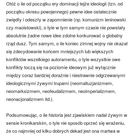
Otóż o ile od początku ery dominacji tejże ideologii (tzn. od
początku okresu powojennego) pewne idee ostatecznie
zwiędły i odeszły w zapomnienie (np. komunizm leninowski
czy maoistowski), o tyle w tym samym czasie nie powstały
absolutnie żadne nowe idee zdolne konkurować o globalny
rząd dusz. Tym samym, o ile koniec zimnej wojny nie okazał
się zdecydowanie końcem mniejszych lub większych
konfliktów wszelkiego autoramentu, o tyle wszystkie owe
konflikty toczą się na poziomie ideowym już wyłącznie
między coraz bardziej doraźnie i niestrawnie odgrzewanymi
ideologicznymi żywymi trupami (neomaltuzjanizmem,
neomarksizmem, neofeudalizmem, neoimperializmem,
neonacjonalizmem itd.).
Podsumowując, o ile historia jest zjawiskiem nadal żywym w
sensie kronikarskim, o tyle nie sposób oprzeć się wrażeniu,
że co najmniej od kilku dobrych dekad jest ona martwa w