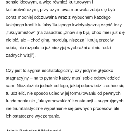
sensie ideowym, a więc również kulturowym i
kulturotwórczym, przy czym owa martwota zdaje się być
coraz mocniej odczuwalna wraz z wybuchem każdego
kolejnego konfliktu falsyfikującego kwietystyczną część tezy
„fukuyamistów” (na zasadzie: „znów się biją, choć mieli już się
nie bić, ale – choć giną, mordują, niszczą i knują przeciw
sobie, nie rozpala to już niczyjej wyobraźni ani nie rodzi
żadnych wizji”).
Czy jest to sygnał eschatologiczny, czy jedynie głęboko
stagnacyjny – na to pytanie każdy musi sobie odpowiedzieć
sam. Niezależnie jednak od tego, jakiej odpowiedzi zechce się
tu udzielić, nie sposób uciec w jej formułowaniu od pewnych
fundamentalnie „fukuyamowskich” konstatacji – sugerujących
nie triumfalistyczne wypełnienie się pewnych procesów, ale
ich ostateczne wyczerpanie.
Jakub Bożydar Wiśniewski