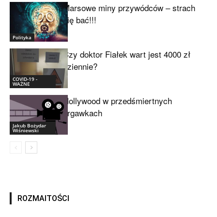
Marsowe miny przywódców – strach
się bać!!!
Polityka
Czy doktor Fiałek wart jest 4000 zł
dziennie?
COVID-19 -
WAŻNE
Hollywood w przedśmiertnych
drgawkach
Jakub Bożydar
Wiśniewski
ROZMAITOŚCI