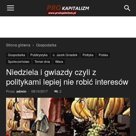
Strona główna
Gospodarka
Gospodarka
Publicystyka
o. Jacek Gniadek
Polityka
Polska
Społeczeństwo
Temat dnia
Wiara
Niedziela i gwiazdy czyli z
politykami lepiej nie robić interesów
Przez
-
08/10/2017
2
admin