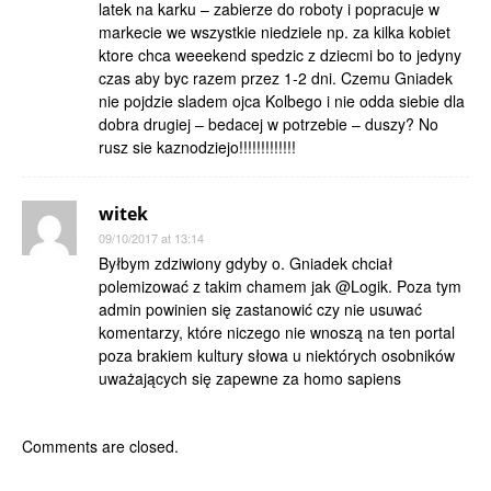
latek na karku – zabierze do roboty i popracuje w
markecie we wszystkie niedziele np. za kilka kobiet
ktore chca weeekend spedzic z dziecmi bo to jedyny
czas aby byc razem przez 1-2 dni. Czemu Gniadek
nie pojdzie sladem ojca Kolbego i nie odda siebie dla
dobra drugiej – bedacej w potrzebie – duszy? No
rusz sie kaznodziejo!!!!!!!!!!!!!
witek
09/10/2017 at 13:14
Byłbym zdziwiony gdyby o. Gniadek chciał
polemizować z takim chamem jak @Logik. Poza tym
admin powinien się zastanowić czy nie usuwać
komentarzy, które niczego nie wnoszą na ten portal
poza brakiem kultury słowa u niektórych osobników
uważających się zapewne za homo sapiens
Comments are closed.