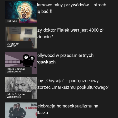
Marsowe miny przywódców – strach
się bać!!!
Polityka
Czy doktor Fiałek wart jest 4000 zł
dziennie?
COVID-19 -
WAŻNE
Hollywood w przedśmiertnych
drgawkach
Jakub Bożydar
Wiśniewski
Niby-„Odyseja” – podręcznikowy
wzorzec „marksizmu popkulturowego”
Jakub Bożydar
Wiśniewski
Celebracja homoseksualizmu na
ołtarzu