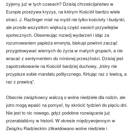
żyjemy już w tych czasach? Dzisiaj chrześcijaństwo w
Europie przeżywa kryzys, na którym Kościół bardzo wiele
straci. J. Raztinger miał na myśli nie tylko kościoły i budynki,
ale przede wszystkim większą część swoich przywilejów
społecznych. Obserwując rozwój wydarzeń i idąc za
rozumowaniem papieża emeryta, biskupi powinni zacząć
przygotowywać wiernych do życia w małych grupach, a nie
wracać z sentymentem do minionej przeszłości. Dzisiaj jest
zapotrzebowanie na Kościół bardziej duchowy, „który nie
przypisze sobie mandatu politycznego, flirtując raz z lewicą, a
raz z prawicą”.
Obecnie związkowcy walczą o wolne niedziele dla rodzin, ale
jutro mogą wpaść na pomysł, by skrócić tydzień do pięciu dni.
Nie jest to nic nowego, gdyż podobne rozwiązanie już
przerabialiśmy w historii. W okresie międzywojennym w
Związku Radzieckim zlikwidowano wolne niedziele i