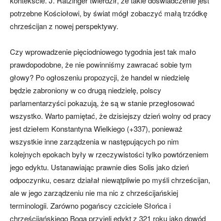
kontekście. J. Ratzinger twierdził, że takie doświadczenie jest
potrzebne Kościołowi, by świat mógł zobaczyć małą trzódkę
chrześcijan z nowej perspektywy.
Czy wprowadzenie pięciodniowego tygodnia jest tak mało
prawdopodobne, że nie powinniśmy zawracać sobie tym
głowy? Po ogłoszeniu propozycji, że handel w niedzielę
będzie zabroniony w co drugą niedzielę, polscy
parlamentarzyści pokazują, że są w stanie przegłosować
wszystko. Warto pamiętać, że dzisiejszy dzień wolny od pracy
jest dziełem Konstantyna Wielkiego (+337), ponieważ
wszystkie inne zarządzenia w następujących po nim
kolejnych epokach były w rzeczywistości tylko powtórzeniem
jego edyktu. Ustanawiając prawnie dies Solis jako dzień
odpoczynku, cesarz działał niewątpliwie po myśli chrześcijan,
ale w jego zarządzeniu nie ma nic z chrześcijańskiej
terminologii. Zarówno pogańscy czciciele Słońca i
chrześcijańskiego Boga przyjęli edykt z 321 roku jako dowód