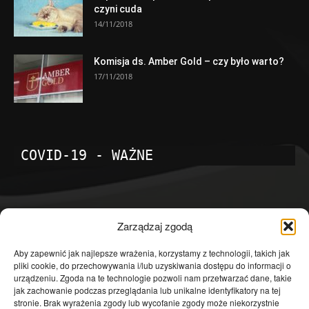
czyni cuda
14/11/2018
Komisja ds. Amber Gold – czy było warto?
17/11/2018
COVID-19 - WAŻNE
POPULARNE KATEGORIE
Zarządzaj zgodą
Temat dnia
4601
Aby zapewnić jak najlepsze wrażenia, korzystamy z technologii, takich jak
pliki cookie, do przechowywania i/lub uzyskiwania dostępu do informacji o
Publicystyka
4363
urządzeniu. Zgoda na te technologie pozwoli nam przetwarzać dane, takie
jak zachowanie podczas przeglądania lub unikalne identyfikatory na tej
Polityka
3639
stronie. Brak wyrażenia zgody lub wycofanie zgody może niekorzystnie