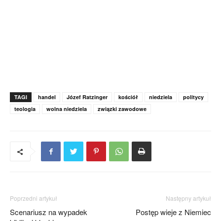
TAGI
handel
Józef Ratzinger
kościół
niedziela
politycy
teologia
wolna niedziela
związki zawodowe
Poprzedni artykuł
Następny artykuł
Scenariusz na wypadek
Postęp wieje z Niemiec