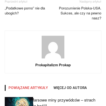
Poprzedni artykuł
Następny artykuł
„Podatkowe porno” nie dla
Porozumienie Polska-USA.
ubogich?
Sukces, ale czy na pewno
nasz?
Prokapitalizm Prokap
POWIĄZANE ARTYKUŁY
WIĘCEJ OD AUTORA
Marsowe miny przywódców – strach
się bać!!!