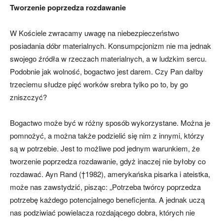
Tworzenie poprzedza rozdawanie
W Kościele zwracamy uwagę na nie­bezpieczeństwo
posiadania dóbr mate­rialnych. Konsumpcjonizm nie ma jednak
swojego źródła w rzeczach materialnych, a w ludzkim sercu.
Podobnie jak wolność, bogactwo jest darem. Czy Pan dałby
trze­ciemu słudze pięć worków srebra tylko po to, by go
zniszczyć?
Bogactwo może być w różny spo­sób wykorzystane. Można je
pomnożyć, a można także podzielić się nim z inny­mi, którzy
są w potrzebie. Jest to możli­we pod jednym warunkiem, że
tworzenie poprzedza rozdawanie, gdyż inaczej nie byłoby co
rozdawać. Ayn Rand (†1982), amerykańska pisarka i ateistka,
może nas zawstydzić, pisząc: „Potrzeba twór­cy poprzedza
potrzebę każdego poten­cjalnego beneficjenta. A jednak uczą
nas podziwiać powielacza rozdającego dobra, których nie