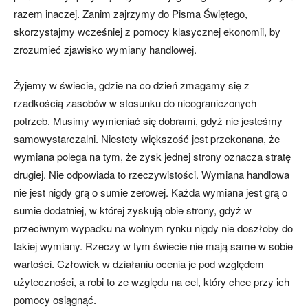
razem inaczej. Zanim zajrzymy do Pisma Świętego,
skorzystajmy wcze­śniej z pomocy klasycznej ekonomii, by
zrozumieć zjawisko wymiany handlowej.
Żyjemy w świecie, gdzie na co dzień zmagamy się z
rzadkością zasobów w sto­sunku do nieograniczonych
potrzeb. Musimy wymieniać się dobrami, gdyż nie jesteśmy
samowystarczalni. Niestety większość jest przekonana, że
wymia­na polega na tym, że zysk jednej strony oznacza stratę
drugiej. Nie odpowiada to rzeczywistości. Wymiana handlowa
nie jest nigdy grą o sumie zerowej. Każda wy­miana jest grą o
sumie dodatniej, w której zyskują obie strony, gdyż w
przeciwnym wypadku na wolnym rynku nigdy nie doszłoby do
takiej wymiany. Rzeczy w tym świecie nie mają same w sobie
wartości. Człowiek w działaniu ocenia je pod wzglę­dem
użyteczności, a robi to ze względu na cel, który chce przy ich
pomocy osiągnąć.