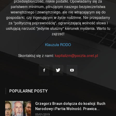
przedsiębiorczość, niskie podatki. Opowiadamy się za
państwem minimum, pilnującym naszego bezpieczeństwa
wewnętrznego i zewnętrznego, ale nie wtrącającym się do
gospodarki, czy ingerującym w życie rodzinne. Nie przepadamy
za "polityczną poprawnością", ograniczającą wolność słowa i
usiłującą narzucić "jedynie słuszny" kierunek myślenia. Warto tu
zajrzeć!
Klauzula RODO
Skontaktuj się z nami:
kapitalizm@poczta.onet.pl
POPULARNE POSTY
Grzegorz Braun dołącza do koalicji: Ruch
Narodowy i Partia Wolność. Prawica...
05/01/2019