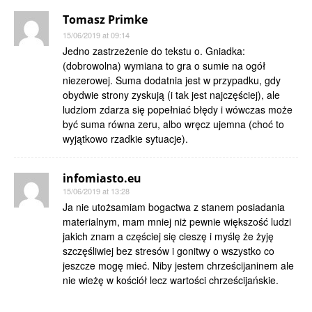
Tomasz Primke
15/06/2019 at 09:14
Jedno zastrzeżenie do tekstu o. Gniadka:
(dobrowolna) wymiana to gra o sumie na ogół
niezerowej. Suma dodatnia jest w przypadku, gdy
obydwie strony zyskują (i tak jest najczęściej), ale
ludziom zdarza się popełniać błędy i wówczas może
być suma równa zeru, albo wręcz ujemna (choć to
wyjątkowo rzadkie sytuacje).
infomiasto.eu
15/06/2019 at 13:28
Ja nie utożsamiam bogactwa z stanem posiadania
materialnym, mam mniej niż pewnie większość ludzi
jakich znam a częściej się cieszę i myślę że żyję
szczęśliwiej bez stresów i gonitwy o wszystko co
jeszcze mogę mieć. Niby jestem chrześcijaninem ale
nie wieżę w kościół lecz wartości chrześcijańskie.