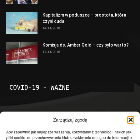
Kapitalizm w poduszce – prostota, która
czyni cuda
14/11/2018
Komisja ds. Amber Gold – czy było warto?
17/11/2018
COVID-19 - WAŻNE
POPULARNE KATEGORIE
Zarządzaj zgodą
Temat dnia
4601
Aby zapewnić jak najlepsze wrażenia, korzystamy z technologii, takich jak
pliki cookie, do przechowywania i/lub uzyskiwania dostępu do informacji o