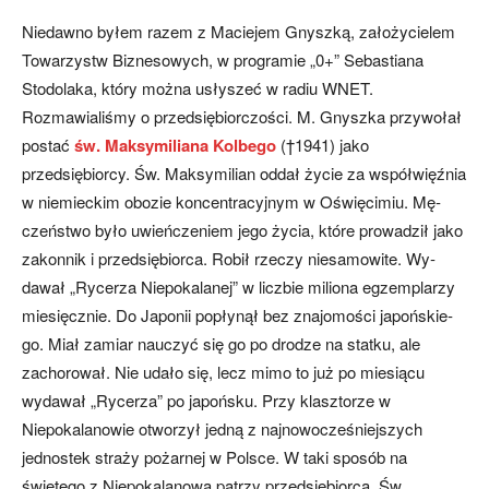
Niedawno byłem razem z Maciejem Gnyszką, założycielem
Towarzystw Biz­nesowych, w programie „0+” Sebastiana
Stodolaka, który można usłyszeć w ra­diu WNET.
Rozmawialiśmy o przedsię­biorczości. M. Gnyszka przywołał
postać
św. Maksymiliana Kolbego
(†1941) jako
przedsiębiorcy. Św. Maksymilian oddał życie za współwięźnia
w niemieckim obo­zie koncentracyjnym w Oświęcimiu. Mę­
czeństwo było uwieńczeniem jego życia, które prowadził jako
zakonnik i przed­siębiorca. Robił rzeczy niesamowite. Wy­
dawał „Rycerza Niepokalanej” w liczbie miliona egzemplarzy
miesięcznie. Do Ja­ponii popłynął bez znajomości japońskie­
go. Miał zamiar nauczyć się go po drodze na statku, ale
zachorował. Nie udało się, lecz mimo to już po miesiącu
wydawał „Rycerza” po japońsku. Przy klaszto­rze w
Niepokalanowie otworzył jedną z najnowocześniejszych
jednostek stra­ży pożarnej w Polsce. W taki sposób na
świętego z Niepokalanowa patrzy przed­siębiorca. Św.