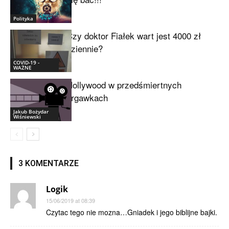
Polityka
Czy doktor Fiałek wart jest 4000 zł
dziennie?
COVID-19 -
WAŻNE
Hollywood w przedśmiertnych
drgawkach
Jakub Bożydar
Wiśniewski
3 KOMENTARZE
Logik
15/06/2019 at 08:39
Czytac tego nie mozna…Gniadek i jego biblijne bajki.