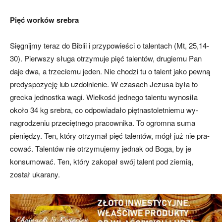
Pięć worków srebra
Sięgnijmy teraz do Biblii i przypowie­ści o talentach (Mt, 25,14-
30). Pierwszy sługa otrzymuje pięć talentów, drugiemu Pan
daje dwa, a trzeciemu jeden. Nie cho­dzi tu o talent jako pewną
predyspozycję lub uzdolnienie. W czasach Jezusa była to
grecka jednostka wagi. Wielkość jedne­go talentu wynosiła
około 34 kg srebra, co odpowiadało piętnastoletniemu wy­
nagrodzeniu przeciętnego pracownika. To ogromna suma
pieniędzy. Ten, który otrzymał pięć talentów, mógł już nie pra­
cować. Talentów nie otrzymujemy jednak od Boga, by je
konsumować. Ten, który zakopał swój talent pod ziemią,
został ukarany.