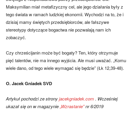
Maksymilian miał metafi­zyczny cel, ale jego działania były z
tego świata w ramach ludzkiej ekonomii. Wy­chodzi na to, że i
dzisiaj mamy świętych przedsiębiorców, ale fałszywe
stereotypy dotyczące bogactwa nie pozwalają nam ich
zobaczyć.
Czy chrześcijanin może być bogaty? Ten, który otrzymuje
pięć talentów, nie ma innego wyjścia. Ale musi uważać. „Komu
wiele dano, od tego wiele wyma­gać się będzie” (Łk 12,39-48).
O. Jacek Gniadek SVD
Artykuł pochodzi ze strony
jacekgniadek.com
. Wcześniej
ukazał się on w magazynie
„Wzrastanie”
nr 6/2019