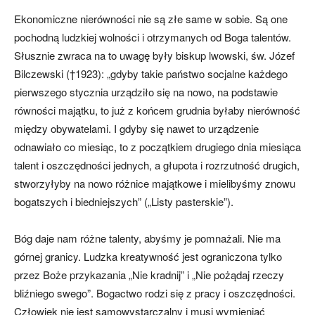
Ekonomiczne nierówności nie są złe same w sobie. Są one
pochodną ludzkiej wolności i otrzymanych od Boga talen­tów.
Słusznie zwraca na to uwagę były biskup lwowski, św. Józef
Bilczewski (†1923): „gdyby takie państwo socjalne każdego
pierwszego stycznia urządziło się na nowo, na podstawie
równości ma­jątku, to już z końcem grudnia byłaby nierówność
między obywatelami. I gdyby się nawet to urządzenie
odnawiało co mie­siąc, to z początkiem drugiego dnia mie­siąca
talent i oszczędności jednych, a głu­pota i rozrzutność drugich,
stworzyłyby na nowo różnice majątkowe i mielibyśmy znowu
bogatszych i biedniejszych” („Li­sty pasterskie”).
Bóg daje nam różne talenty, abyśmy je pomnażali. Nie ma
górnej granicy. Ludz­ka kreatywność jest ograniczona tylko
przez Boże przykazania „Nie kradnij” i „Nie pożądaj rzeczy
bliźniego swego”. Bogactwo rodzi się z pracy i oszczędno­ści.
Człowiek nie jest samowystarczalny i musi wymieniać