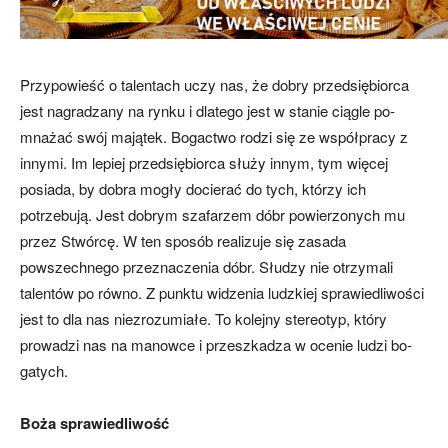
Przypowieść o talentach uczy nas, że dobry przedsiębiorca
jest nagradzany na rynku i dlatego jest w stanie ciągle po­
mnażać swój majątek. Bogactwo rodzi się ze współpracy z
innymi. Im lepiej przedsiębiorca służy innym, tym wię­cej
posiada, by dobra mogły docierać do tych, którzy ich
potrzebują. Jest dobrym szafarzem dóbr powierzonych mu
przez Stwórcę. W ten sposób realizuje się za­sada
powszechnego przeznaczenia dóbr. Słudzy nie otrzymali
talentów po równo. Z punktu widzenia ludzkiej sprawiedli­wości
jest to dla nas niezrozumiałe. To kolejny stereotyp, który
prowadzi nas na manowce i przeszkadza w ocenie ludzi bo­
gatych.
Boża sprawiedliwość