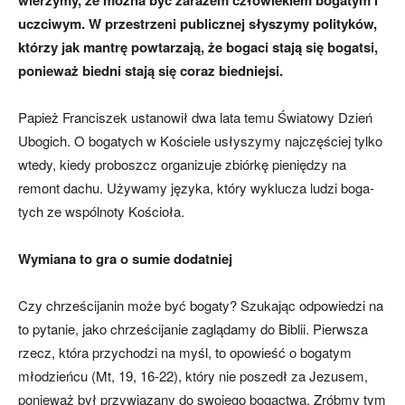
uczciwym. W przestrzeni publicznej słyszymy polityków,
którzy jak mantrę powtarzają, że bogaci stają się bogatsi,
ponieważ biedni stają się coraz biedniejsi.
Papież Franciszek ustanowił dwa lata temu Światowy Dzień
Ubogich. O boga­tych w Kościele usłyszymy najczęściej tylko
wtedy, kiedy proboszcz organizuje zbiórkę pieniędzy na
remont dachu. Uży­wamy języka, który wyklucza ludzi boga­
tych ze wspólnoty Kościoła.
Wymiana to gra o sumie dodatniej
Czy chrześcijanin może być bogaty? Szukając odpowiedzi na
to pytanie, jako chrześcijanie zaglądamy do Biblii. Pierw­sza
rzecz, która przychodzi na myśl, to opowieść o bogatym
młodzieńcu (Mt, 19, 16-22), który nie poszedł za Jezusem,
ponieważ był przywiązany do swojego bogactwa. Zrób­my tym