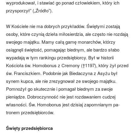
wyprodukował, i stawiać go ponad człowiekiem, który ich
przyspo­rzył” („Źródło”).
W Kościele nie ma dobrych przykła­dów. Świętymi zostają
osoby, które czy­nią dzieła miłosierdzia, ale często nie roz­dają
swojego majątku. Mamy całą gamę monarchów, którzy
osiągnęli świętość, pomagając biednym, ale bardzo słabo
wypadają w tym rankingu przedsiębior­cy. Był w historii
Kościoła św. Homobo­nus z Cremony (†1197), który żył przed
św. Franciszkiem. Podobnie jak Bieda­czyna z Asyżu był
synem kupca, ale nie zrezygnował ze swojego majątku.
Pomno­żył go skutecznie i pomagał biednym za swoje
pieniądze. Dobroczynność nie jest rozdawaniem cudzej
własności. Św. Ho­mobonus jest dzisiaj zapomnianym pa­
tronem przedsiębiorców.
Święty przedsiębiorca