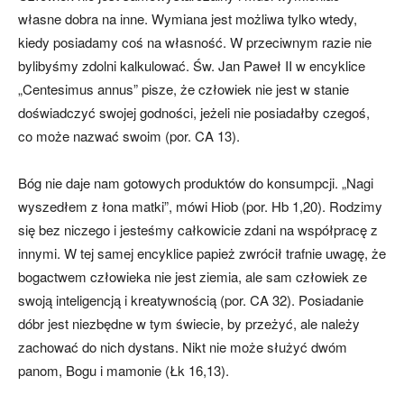
własne dobra na inne. Wymiana jest możliwa tylko wtedy,
kiedy posiadamy coś na własność. W przeciw­nym razie nie
bylibyśmy zdolni kalkulować. Św. Jan Paweł II w encyklice
„Cente­simus annus” pisze, że człowiek nie jest w stanie
doświadczyć swojej godności, jeżeli nie posiadałby czegoś,
co może na­zwać swoim (por. CA 13).
Bóg nie daje nam gotowych produk­tów do konsumpcji. „Nagi
wyszedłem z łona matki”, mówi Hiob (por. Hb 1,20). Rodzimy
się bez niczego i jesteśmy całko­wicie zdani na współpracę z
innymi. W tej samej encyklice papież zwrócił trafnie uwagę, że
bogactwem człowieka nie jest ziemia, ale sam człowiek ze
swoją inteli­gencją i kreatywnością (por. CA 32). Po­siadanie
dóbr jest niezbędne w tym świe­cie, by przeżyć, ale należy
zachować do nich dystans. Nikt nie może służyć dwóm
panom, Bogu i mamonie (Łk 16,13).