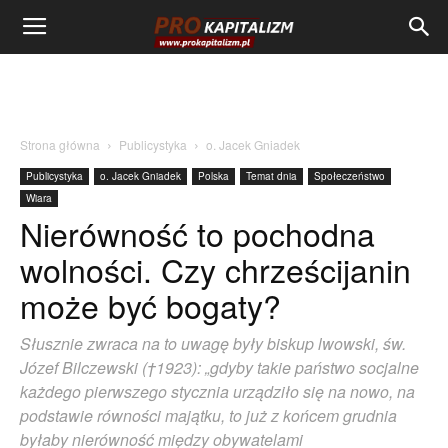
Strona główna
Publicystyka
o. Jacek Gniadek
Publicystyka
o. Jacek Gniadek
Polska
Temat dnia
Społeczeństwo
Wiara
Nierówność to pochodna
wolności. Czy chrześcijanin
może być bogaty?
Słusznie zwraca na to uwagę były biskup lwowski, św.
Józef Bilczewski (†1923): „gdyby takie państwo socjalne
każdego pierwszego stycznia urządziło się na nowo, na
podstawie równości ma­jątku, to już z końcem grudnia
byłaby nierówność między obywatelami