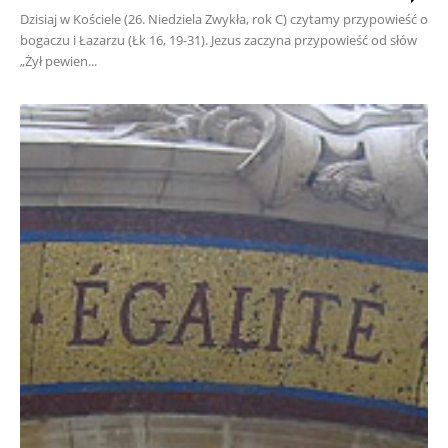
Dzisiaj w Kościele (26. Niedziela Zwykła, rok C) czytamy przypowieść o
bogaczu i Łazarzu (Łk 16, 19-31). Jezus zaczyna przypowieść od słów
„Żył pewien...