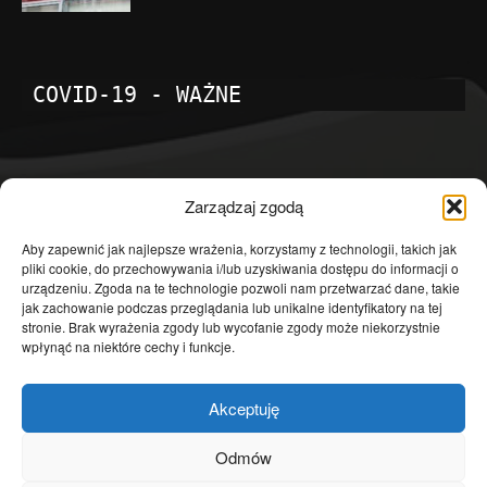
COVID-19 - WAŻNE
POPULARNE KATEGORIE
Zarządzaj zgodą
Temat dnia
4601
Aby zapewnić jak najlepsze wrażenia, korzystamy z technologii, takich jak
pliki cookie, do przechowywania i/lub uzyskiwania dostępu do informacji o
Publicystyka
4363
urządzeniu. Zgoda na te technologie pozwoli nam przetwarzać dane, takie
jak zachowanie podczas przeglądania lub unikalne identyfikatory na tej
Polityka
3639
stronie. Brak wyrażenia zgody lub wycofanie zgody może niekorzystnie
Polska
3462
wpłynąć na niektóre cechy i funkcje.
Społeczeństwo
2823
Akceptuję
Kraj
1290
Gospodarka
1230
Odmów
Europa
866