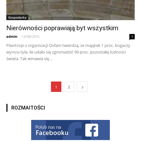
Gospodarka
Nierówności poprawiają byt wszystkim
admin
-
14/08/2016
1
Filantropi z organizacji Oxfam twierdzą, że majątek 1 proc. bogaczy
wynosi tyle, ile udało się zgromadzić 99 proc. pozostałej ludności
świata. Tak wmawia się...
1
2
ROZMAITOŚCI