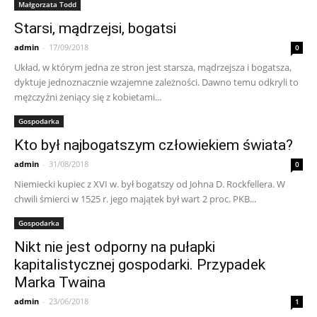
Małgorzata Todd
Starsi, mądrzejsi, bogatsi
admin
-
17/09/2018
0
Układ, w którym jedna ze stron jest starsza, mądrzejsza i bogatsza,
dyktuje jednoznacznie wzajemne zależności. Dawno temu odkryli to
mężczyźni żeniący się z kobietami...
Gospodarka
Kto był najbogatszym człowiekiem świata?
admin
-
31/08/2018
0
Niemiecki kupiec z XVI w. był bogatszy od Johna D. Rockfellera. W
chwili śmierci w 1525 r. jego majątek był wart 2 proc. PKB...
Gospodarka
Nikt nie jest odporny na pułapki
kapitalistycznej gospodarki. Przypadek
Marka Twaina
admin
-
23/06/2018
1