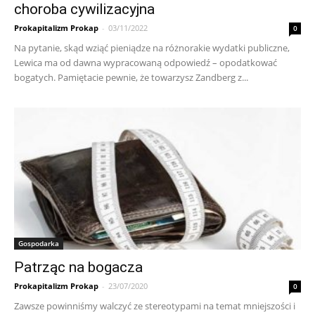
choroba cywilizacyjna
Prokapitalizm Prokap
-
03/11/2022
0
Na pytanie, skąd wziąć pieniądze na różnorakie wydatki publiczne,
Lewica ma od dawna wypracowaną odpowiedź – opodatkować
bogatych. Pamiętacie pewnie, że towarzysz Zandberg z...
Gospodarka
Patrząc na bogacza
Prokapitalizm Prokap
-
23/07/2020
0
Zawsze powinniśmy walczyć ze stereotypami na temat mniejszości i