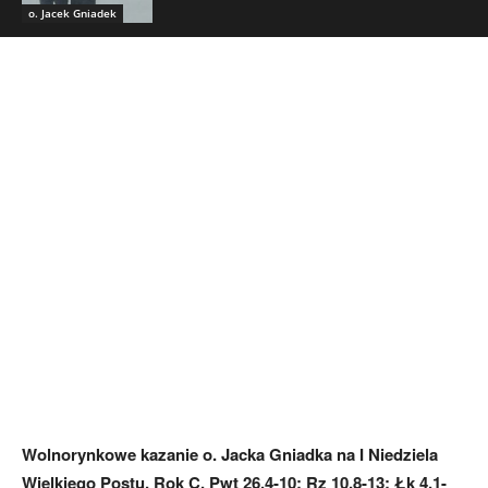
o. Jacek Gniadek
Wolnorynkowe kazanie o. Jacka Gniadka na I Niedziela
Wielkiego Postu, Rok C, Pwt 26,4-10; Rz 10,8-13; Łk 4,1-