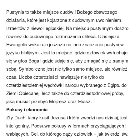
Pustynia to także miejsce cudów i Bożego zbawczego
działania, które jest kojarzone z cudownym uwolnieniem
Izraelitów z niewoli egipskiej. Na miejscu pustynnym doszło
również do cudownego rozmnożenia chleba. Dzisiejsza
Ewangelia wskazuje jeszcze na inne znaczenie pustyni w
języku biblijnym. Jest to miejsce, gdzie człowiek wsłuchuje
się w głos Boga i gdzie udaje się, aby zmagać się z samym
sobą. Symboliczne jest nie tylko samo miejsce, ale również
czas. Liczba czterdzieści nawiązuje nie tylko do
czterdziestoletniej wędrówki narodu wybranego z Egiptu do
Ziemi Obiecanej, lecz także do czterdziestodniowej próby,
jaką musiał przebyć Mojżesz oraz Eliasz.
Pokusy i ekonomia
Zły Duch, który kusił Jezusa i który zwodzi nas dzisiaj, jest
inteligentny. Podsuwa pokusy w formach przyciągających i
wabiących. Cel, do którego dąży człowiek – jak twierdzi św.