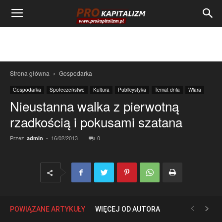
Strona główna
Gospodarka
Gospodarka
Społeczeństwo
Kultura
Publicystyka
Temat dnia
Wiara
Nieustanna walka z pierwotną
rzadkością i pokusami szatana
Przez
-
16/02/2013
0
admin
POWIĄZANE ARTYKUŁY
WIĘCEJ OD AUTORA