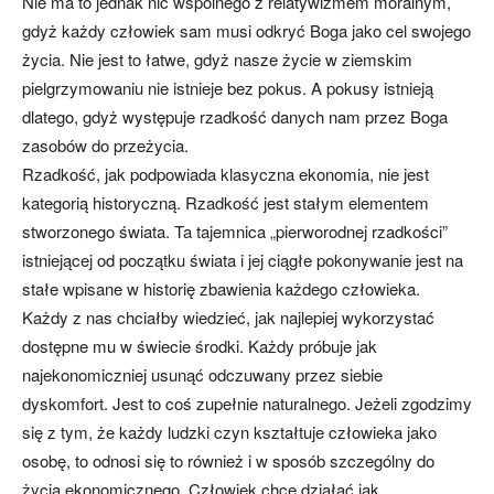
Nie ma to jednak nic wspólnego z relatywizmem moralnym,
gdyż każdy człowiek sam musi odkryć Boga jako cel swojego
życia. Nie jest to łatwe, gdyż nasze życie w ziemskim
pielgrzymowaniu nie istnieje bez pokus. A pokusy istnieją
dlatego, gdyż występuje rzadkość danych nam przez Boga
zasobów do przeżycia.
Rzadkość, jak podpowiada klasyczna ekonomia, nie jest
kategorią historyczną. Rzadkość jest stałym elementem
stworzonego świata. Ta tajemnica „pierworodnej rzadkości”
istniejącej od początku świata i jej ciągłe pokonywanie jest na
stałe wpisane w historię zbawienia każdego człowieka.
Każdy z nas chciałby wiedzieć, jak najlepiej wykorzystać
dostępne mu w świecie środki. Każdy próbuje jak
najekonomiczniej usunąć odczuwany przez siebie
dyskomfort. Jest to coś zupełnie naturalnego. Jeżeli zgodzimy
się z tym, że każdy ludzki czyn kształtuje człowieka jako
osobę, to odnosi się to również i w sposób szczególny do
życia ekonomicznego. Człowiek chce działać jak