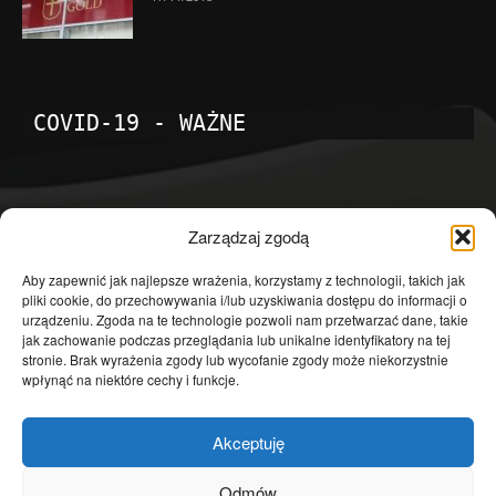
COVID-19 - WAŻNE
POPULARNE KATEGORIE
Zarządzaj zgodą
Temat dnia
4601
Aby zapewnić jak najlepsze wrażenia, korzystamy z technologii, takich jak
pliki cookie, do przechowywania i/lub uzyskiwania dostępu do informacji o
Publicystyka
4363
urządzeniu. Zgoda na te technologie pozwoli nam przetwarzać dane, takie
jak zachowanie podczas przeglądania lub unikalne identyfikatory na tej
Polityka
3639
stronie. Brak wyrażenia zgody lub wycofanie zgody może niekorzystnie
Polska
3462
wpłynąć na niektóre cechy i funkcje.
Społeczeństwo
2823
Akceptuję
Kraj
1290
Gospodarka
1230
Odmów