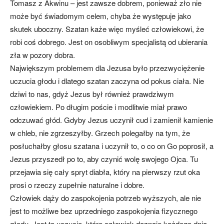
Tomasz z Akwinu – jest zawsze dobrem, ponieważ zło nie
może być świadomym celem, chyba że występuje jako
skutek uboczny. Szatan każe więc myśleć człowiekowi, że
robi coś dobrego. Jest on osobliwym specjalistą od ubierania
zła w pozory dobra.
Największym problemem dla Jezusa było przezwyciężenie
uczucia głodu i dlatego szatan zaczyna od pokus ciała. Nie
dziwi to nas, gdyż Jezus był również prawdziwym
człowiekiem. Po długim poście i modlitwie miał prawo
odczuwać głód. Gdyby Jezus uczynił cud i zamienił kamienie
w chleb, nie zgrzeszyłby. Grzech polegałby na tym, że
posłuchałby głosu szatana i uczynił to, o co on Go poprosił, a
Jezus przyszedł po to, aby czynić wolę swojego Ojca. Tu
przejawia się cały spryt diabła, który na pierwszy rzut oka
prosi o rzeczy zupełnie naturalne i dobre.
Człowiek dąży do zaspokojenia potrzeb wyższych, ale nie
jest to możliwe bez uprzedniego zaspokojenia fizycznego
głodu. Jest to uczucie, które człowiek doznaje każdego dnia.