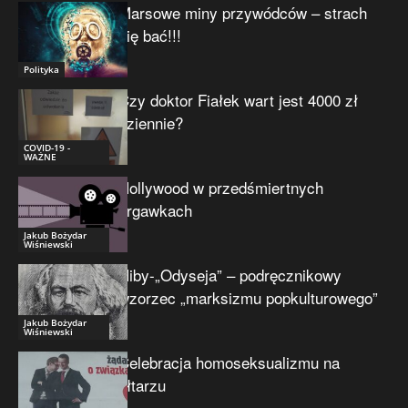
Marsowe miny przywódców – strach
się bać!!!
Polityka
Czy doktor Fiałek wart jest 4000 zł
dziennie?
COVID-19 -
WAŻNE
Hollywood w przedśmiertnych
drgawkach
Jakub Bożydar
Wiśniewski
Niby-„Odyseja” – podręcznikowy
wzorzec „marksizmu popkulturowego”
Jakub Bożydar
Wiśniewski
Celebracja homoseksualizmu na
ołtarzu