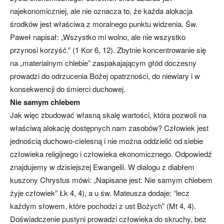
najekonomiczniej, ale nie oznacza to, że każda alokacja
środków jest właściwa z moralnego punktu widzenia. Św.
Paweł napisał: „Wszystko mi wolno, ale nie wszystko
przynosi korzyść.” (1 Kor 6, 12). Zbytnie koncentrowanie się
na „materialnym chlebie” zaspakajającym głód doczesny
prowadzi do odrzucenia Bożej opatrzności, do niewiary i w
konsekwencji do śmierci duchowej.
Nie samym chlebem
Jak więc zbudować własną skalę wartości, która pozwoli na
właściwą alokację dostępnych nam zasobów? Człowiek jest
jednością duchowo-cielesną i nie można oddzielić od siebie
człowieka religijnego i człowieka ekonomicznego. Odpowiedź
znajdujemy w dzisiejszej Ewangelii. W dialogu z diabłem
kuszony Chrystus mówi: „Napisane jest: Nie samym chlebem
żyje człowiek” Łk 4, 4), a u św. Mateusza dodaje: “lecz
każdym słowem, które pochodzi z ust Bożych” (Mt 4, 4).
Doświadczenie pustyni prowadzi człowieka do skruchy, bez