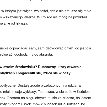
 w którym jest więcej wolności, gdzie nie zmusza się mnie
bo do wskazanego lekarza. W Polsce nie mogę na przykład
owanie od lekarza.
 siebie odpowiadać sam, sam decydować o tym, co jest dla
trolować, dochodzimy do absurdu.
ę w swoim środowisku? Duchowny, który otwarcie
niądzach i bogaceniu się, rzuca się w oczy.
polityczne. Dostaję zgodę przełożonych na udział w
le miejsc, daję wykłady. To prawda, wiele osób w Kościele
ech). Czasem na blogu obrywa mi się za Misesa, bo jestem
oły ekonomii. Wolę mówić o ideach niż o ludziach, bo