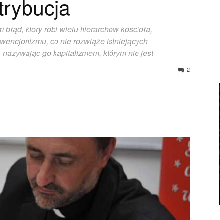
trybucja
 błąd, który robi wielu hierarchów kościoła,
encjonizmu, co nie rozwiąże istniejących
, nazywając go kapitalizmem, którym nie jest
2