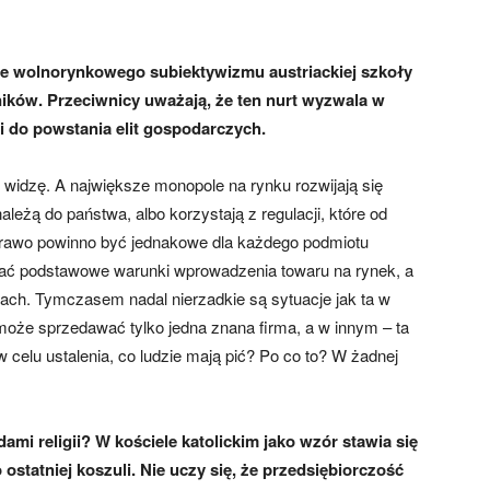
e wolnorynkowego subiektywizmu austriackiej szkoły
ików. Przeciwnicy uważają, że ten nurt wyzwala w
 do powstania elit gospodarczych.
 widzę. A największe monopole na rynku rozwijają się
należą do państwa, albo korzystają z regulacji, które od
rawo powinno być jednakowe dla każdego podmiotu
ać podstawowe warunki wprowadzenia towaru na rynek, a
kach. Tymczasem nadal nierzadkie są sytuacje jak ta w
może sprzedawać tylko jedna znana firma, a w innym – ta
w celu ustalenia, co ludzie mają pić? Po co to? W żadnej
ami religii? W kościele katolickim jako wzór stawia się
o ostatniej koszuli. Nie uczy się, że przedsiębiorczość