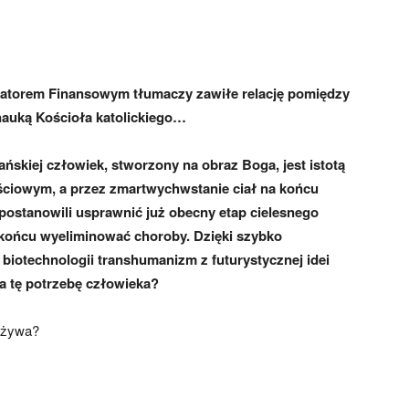
atorem Finansowym tłumaczy zawiłe relację pomiędzy
auką Kościoła katolickiego…
ańskiej człowiek, stworzony na obraz Boga, jest istotą
jściowym, a przez zmartwychwstanie ciał na końcu
 postanowili usprawnić już obecny etap cielesnego
w końcu wyeliminować choroby. Dzięki szybko
biotechnologii transhumanizm z futurystycznej idei
ga tę potrzebę człowieka?
 używa?