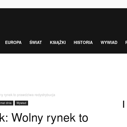
EUROPA
ŚWIAT
KSIĄŻKI
HISTORIA
WYWIAD
ny rynek to prawdziwa redystrybucja
emat dnia
Wywiad
k: Wolny rynek to