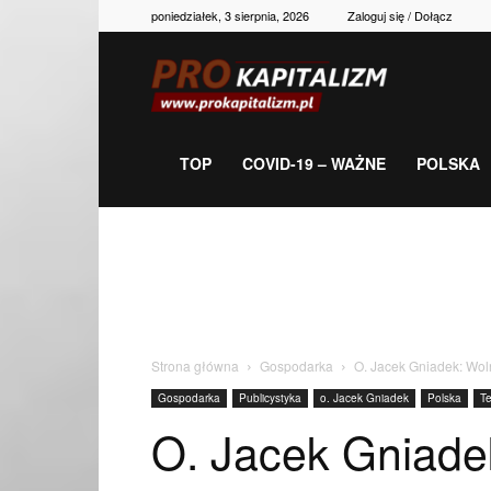
poniedziałek, 3 sierpnia, 2026
Zaloguj się / Dołącz
Prokapitalizm,
gospodarka,
TOP
COVID-19 – WAŻNE
POLSKA
polityka,
historia,
Strona główna
Gospodarka
O. Jacek Gniadek: Wol
Gospodarka
Publicystyka
o. Jacek Gniadek
Polska
T
newsy
O. Jacek Gniade