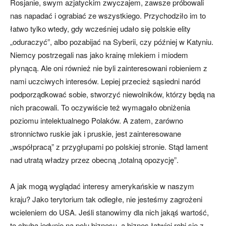
Rosjanie, swym azjatyckim zwyczajem, zawsze próbowali
nas napadać i ograbiać ze wszystkiego. Przychodziło im to
łatwo tylko wtedy, gdy wcześniej udało się polskie elity
„oduraczyć”, albo pozabijać na Syberii, czy później w Katyniu.
Niemcy postrzegali nas jako krainę mlekiem i miodem
płynącą. Ale oni również nie byli zainteresowani robieniem z
nami uczciwych interesów. Lepiej przecież sąsiedni naród
podporządkować sobie, stworzyć niewolników, którzy będą na
nich pracowali. To oczywiście też wymagało obniżenia
poziomu intelektualnego Polaków. A zatem, zarówno
stronnictwo ruskie jak i pruskie, jest zainteresowane
„współpracą” z przygłupami po polskiej stronie. Stąd lament
nad utratą władzy przez obecną „totalną opozycję”.
A jak mogą wyglądać interesy amerykańskie w naszym
kraju? Jako terytorium tak odległe, nie jesteśmy zagrożeni
wcieleniem do USA. Jeśli stanowimy dla nich jakąś wartość,
to chyba jedynie na polu biznesu, a biznes łatwiej robi się z