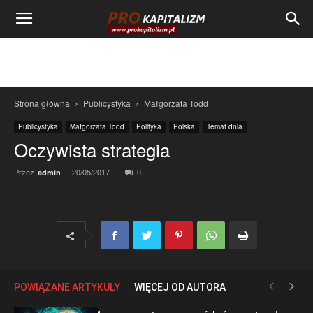
Strona główna
Publicystyka
Małgorzata Todd
Publicystyka
Małgorzata Todd
Polityka
Polska
Temat dnia
Oczywista strategia
Przez
-
20/05/2017
0
admin
POWIĄZANE ARTYKUŁY
WIĘCEJ OD AUTORA