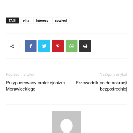
TAGI
elita
interesy
sowieci
Poprzedni artykuł
Następny artykuł
Przypudrowany protekcjonizm
Przewodnik po demokracji
Morawieckiego
bezpośredniej