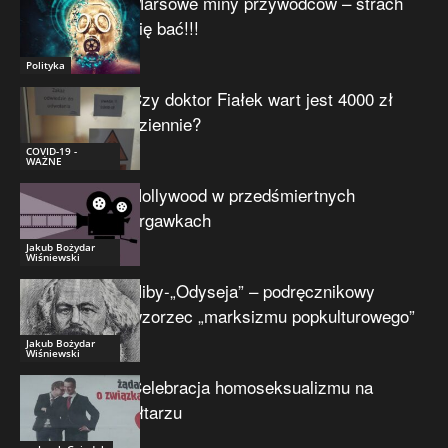
Marsowe miny przywódców – strach
się bać!!!
Polityka
Czy doktor Fiałek wart jest 4000 zł
dziennie?
COVID-19 -
WAŻNE
Hollywood w przedśmiertnych
drgawkach
Jakub Bożydar
Wiśniewski
Niby-„Odyseja” – podręcznikowy
wzorzec „marksizmu popkulturowego”
Jakub Bożydar
Wiśniewski
Celebracja homoseksualizmu na
ołtarzu