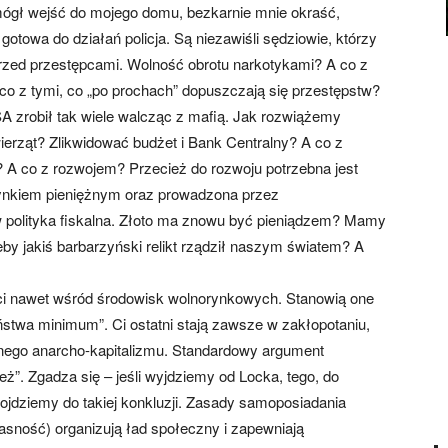
mógł wejść do mojego domu, bezkarnie mnie okraść,
gotowa do działań policja. Są niezawiśli sędziowie, którzy
rzed przestępcami. Wolność obrotu narkotykami? A co z
 z tymi, co „po prochach” dopuszczają się przestępstw?
A zrobił tak wiele walcząc z mafią. Jak rozwiążemy
ierząt? Zlikwidować budżet i Bank Centralny? A co z
 A co z rozwojem? Przecież do rozwoju potrzebna jest
e rynkiem pieniężnym oraz prowadzona przez
polityka fiskalna. Złoto ma znowu być pieniądzem? Mamy
żeby jakiś barbarzyński relikt rządził naszym światem? A
ści nawet wśród środowisk wolnorynkowych. Stanowią one
stwa minimum”. Ci ostatni stają zawsze w zakłopotaniu,
nego anarcho-kapitalizmu. Standardowy argument
eż”. Zgadza się – jeśli wyjdziemy od Locka, tego, do
dojdziemy do takiej konkluzji. Zasady samoposiadania
asność) organizują ład społeczny i zapewniają