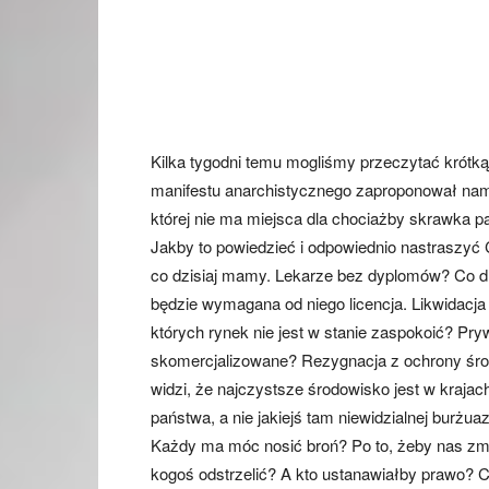
Kilka tygodni temu mogliśmy przeczytać krótką
manifestu anarchistycznego zaproponował nam 
której nie ma miejsca dla chociażby skrawka p
Jakby to powiedzieć i odpowiednio nastraszyć
co dzisiaj mamy. Lekarze bez dyplomów? Co dru
będzie wymagana od niego licencja. Likwidacja
których rynek nie jest w stanie zaspokoić? Pry
skomercjalizowane? Rezygnacja z ochrony śro
widzi, że najczystsze środowisko jest w kraj
państwa, a nie jakiejś tam niewidzialnej burżuaz
Każdy ma móc nosić broń? Po to, żeby nas zmie
kogoś odstrzelić? A kto ustanawiałby prawo? Co