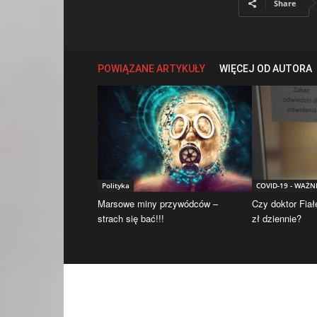
Share
POWIĄZANE ARTYKUŁY
WIĘCEJ OD AUTORA
Polityka
COVID-19 - WAŻN
Marsowe miny przywódców –
Czy doktor Fiał
strach się bać!!!
zł dziennie?