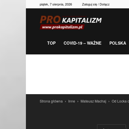
piątek, 7 sierpnia, 2026
Zaloguj się / Dołącz
Prokapitalizm,
gospodarka,
TOP
COVID-19 – WAŻNE
POLSKA
polityka,
historia,
Strona główna
Inne
Mateusz Machaj
Od Locka 
newsy