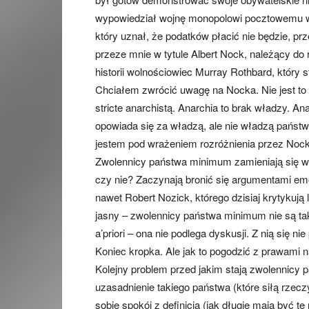
wypowiedział wojnę monopolowi pocztowemu w U
który uznał, że podatków płacić nie będzie, pr
przeze mnie w tytule Albert Nock, należący do
historii wolnościowiec Murray Rothbard, który s
Chciałem zwrócić uwagę na Nocka. Nie jest to a
stricte anarchistą. Anarchia to brak władzy. Ana
opowiada się za władzą, ale nie władzą państ
jestem pod wrażeniem rozróżnienia przez Noc
Zwolennicy państwa minimum zamieniają się w 
czy nie? Zaczynają bronić się argumentami e
nawet Robert Nozick, którego dzisiaj krytykują 
jasny – zwolennicy państwa minimum nie są ta
a’priori – ona nie podlega dyskusji. Z nią się 
Koniec kropka. Ale jak to pogodzić z prawami 
Kolejny problem przed jakim stają zwolennicy
uzasadnienie takiego państwa (które siłą rzec
sobie spokój z definicją (jak długie mają być t