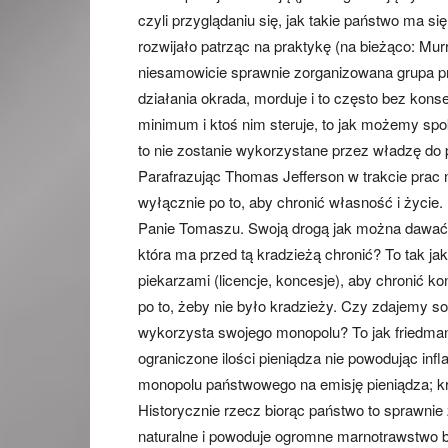
czyli przyglądaniu się, jak takie państwo ma si
rozwijało patrząc na praktykę (na bieżąco: Mu
niesamowicie sprawnie zorganizowana grupa p
działania okrada, morduje i to często bez kons
minimum i ktoś nim steruje, to jak możemy spoko
to nie zostanie wykorzystane przez władzę do
Parafrazując Thomas Jefferson w trakcie prac n
wyłącznie po to, aby chronić własność i życie.
Panie Tomaszu. Swoją drogą jak można dawać in
która ma przed tą kradzieżą chronić? To tak ja
piekarzami (licencje, koncesje), aby chronić 
po to, żeby nie było kradzieży. Czy zdajemy s
wykorzysta swojego monopolu? To jak friedma
ograniczone ilości pieniądza nie powodując inf
monopolu państwowego na emisję pieniądza; kr
Historycznie rzecz biorąc państwo to sprawni
naturalne i powoduje ogromne marnotrawstwo b