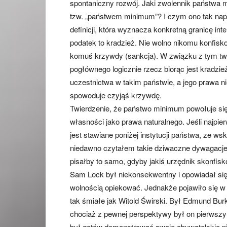
spontaniczny rozwój. Jaki zwolennik państwa 
tzw. „państwem minimum”? I czym ono tak napra
definicji, która wyznacza konkretną granicę inte
podatek to kradzież. Nie wolno nikomu konfisk
komuś krzywdy (sankcja). W związku z tym tw
pogłównego logicznie rzecz biorąc jest kradzi
uczestnictwa w takim państwie, a jego prawa
spowoduje czyjąś krzywdę.
Twierdzenie, że państwo minimum powołuje si
własności jako prawa naturalnego. Jeśli najpie
jest stawiane poniżej instytucji państwa, ze 
niedawno czytałem takie dziwaczne dywagacje
pisałby to samo, gdyby jakiś urzędnik skonfis
Sam Lock był niekonsekwentny i opowiadał się
wolnością opiekować. Jednakże pojawiło się w h
tak śmiałe jak Witold Świrski. Był Edmund Bu
chociaż z pewnej perspektywy był on pierwszy
był gotów demonstrować swoje obywatelskie ni