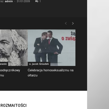
zez
-
31/01/2009
1
admin
iewski
o. Jacek Gniadek
 podręcznikowy
Celebracja homoseksualizmu na
zmu
ołtarzu
ROZMAITOŚCI