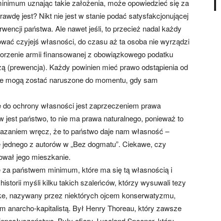
minimum uznając takie założenia, może opowiedzieć się za
wdę jest? Nikt nie jest w stanie podać satysfakcjonującej
rwencji państwa. Ale nawet jeśli, to przecież nadal każdy
ować czyjejś własności, do czasu aż ta osoba nie wyrządzi
orzenie armii finansowanej z obowiązkowego podatku
eżą (prewencja). Każdy powinien mieć prawo odstąpienia od
 nie mogą zostać naruszone do momentu, gdy sam
ę do ochrony własności jest zaprzeczeniem prawa
rw jest państwo, to nie ma prawa naturalnego, ponieważ to
wskazaniem wręcz, że to państwo daje nam własność –
 jednego z autorów w „Bez dogmatu”. Ciekawe, czy
kował jego mieszkanie.
 za państwem minimum, które ma się tą własnością i
istorii myśli kilku takich szaleńców, którzy wysuwali tezy
rke, nazywany przez niektórych ojcem konserwatyzmu,
m anarcho-kapitalistą. Był Henry Thoreau, który zawsze
eposłuszeństwo. Były ofiary, Lysaland Spooner, który