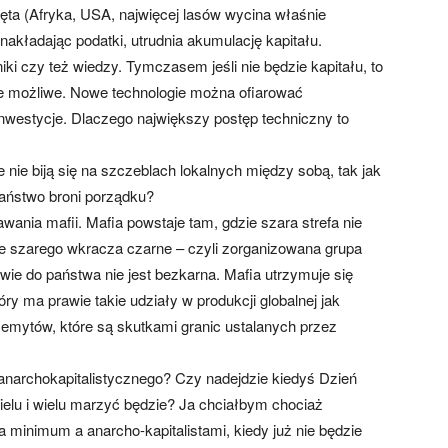
ęta (Afryka, USA, najwięcej lasów wycina właśnie
kładając podatki, utrudnia akumulację kapitału.
niki czy też wiedzy. Tymczasem jeśli nie będzie kapitału, to
ie możliwe. Nowe technologie można ofiarować
westycje. Dlaczego największy postęp techniczny to
 nie biją się na szczeblach lokalnych między sobą, tak jak
państwo broni porządku?
nia mafii. Mafia powstaje tam, gdzie szara strefa nie
ce szarego wkracza czarne – czyli zorganizowana grupa
wie do państwa nie jest bezkarna. Mafia utrzymuje się
y ma prawie takie udziały w produkcji globalnej jak
emytów, które są skutkami granic ustalanych przez
anarchokapitalistycznego? Czy nadejdzie kiedyś Dzień
elu i wielu marzyć będzie? Ja chciałbym chociaż
minimum a anarcho-kapitalistami, kiedy już nie będzie