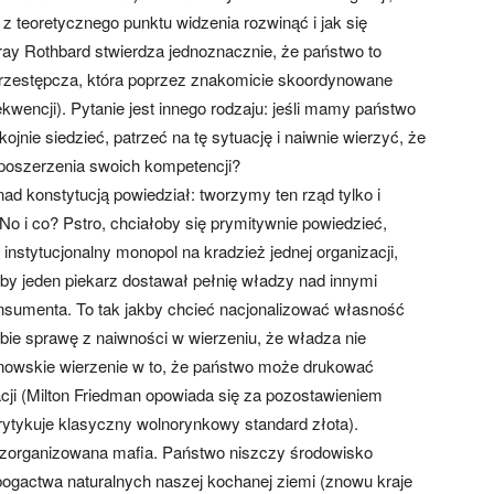
ę z teoretycznego punktu widzenia rozwinąć i jak się
rray Rothbard stwierdza jednoznacznie, że państwo to
rzestępcza, która poprzez znakomicie skoordynowane
ekwencji). Pytanie jest innego rodzaju: jeśli mamy państwo
jnie siedzieć, patrzeć na tę sytuację i naiwnie wierzyć, że
 poszerzenia swoich kompetencji?
ad konstytucją powiedział: tworzymy ten rząd tylko i
 No i co? Pstro, chciałoby się prymitywnie powiedzieć,
stytucjonalny monopol na kradzież jednej organizacji,
kby jeden piekarz dostawał pełnię władzy nad innymi
konsumenta. To tak jakby chcieć nacjonalizować własność
obie sprawę z naiwności w wierzeniu, że władza nie
nowskie wierzenie w to, że państwo może drukować
lacji (Milton Friedman opowiada się za pozostawieniem
ytykuje klasyczny wolnorynkowy standard złota).
e zorganizowana mafia. Państwo niszczy środowisko
ogactwa naturalnych naszej kochanej ziemi (znowu kraje