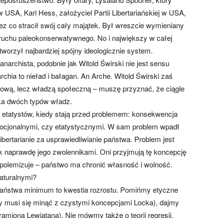
SA, Karl Hess, założyciel Partii Libertariańskiej w USA,
zez co stracił swój cały majątek. Był wreszcie wymieniany
 ruchu paleokonserwatywnego. No i największy w całej
tworzył najbardziej spójny ideologicznie system.
narchista, podobnie jak Witold Świrski nie jest sensu
rchia to nieład i bałagan. An Arche. Witold Świrski zaś
wową, lecz władzą społeczną – muszę przyznać, że ciągle
ka dwóch typów władz.
etatystów, kiedy stają przed problemem: konsekwencja
mocjonalnymi, czy etatystycznymi. W sam problem wpadł
libertarianie za usprawiedliwianie państwa. Problem jest
k naprawdę jego zwolennikami. Oni przyjmują tę koncepcję
nie polemizuje – państwo ma chronić własność i wolność.
naturalnymi?
 państwa minimum to kwestia rozrostu. Pomińmy etyczne
zy musi się minąć z czystymi koncepcjami Locka), dajmy
e ramiona Lewiatana). Nie mówmy także o teorii regresji,