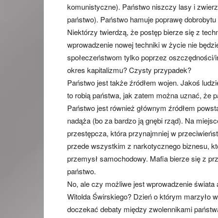
komunistyczne). Państwo niszczy lasy i zwierz
państwo). Państwo hamuje poprawę dobrobytu na
Niektórzy twierdzą, że postęp bierze się z tech
wprowadzenie nowej techniki w życie nie będz
społeczeństwom tylko poprzez oszczędności/in
okres kapitalizmu? Czysty przypadek?
Państwo jest także źródłem wojen. Jakoś ludzie
to robią państwa, jak zatem można uznać, że 
Państwo jest również głównym źródłem powstawa
nadąża (bo za bardzo ją gnębi rząd). Na miejs
przestępcza, która przynajmniej w przeciwieńst
przede wszystkim z narkotycznego biznesu, któr
przemysł samochodowy. Mafia bierze się z prz
państwo.
No, ale czy możliwe jest wprowadzenie świata 
Witolda Świrskiego? Dzień o którym marzyło wi
doczekać debaty między zwolennikami państwa 