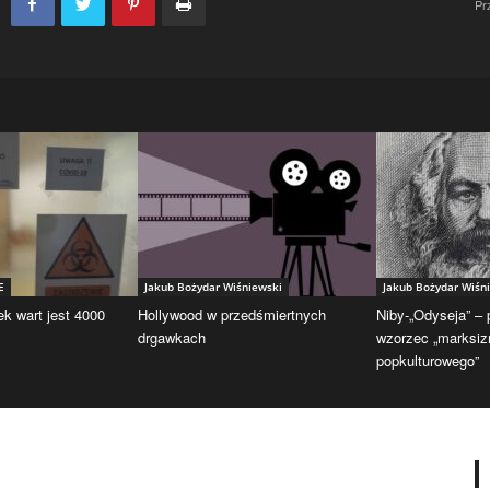
Pr
E
Jakub Bożydar Wiśniewski
Jakub Bożydar Wiśn
ek wart jest 4000
Hollywood w przedśmiertnych
Niby-„Odyseja” –
drgawkach
wzorzec „marksi
popkulturowego”