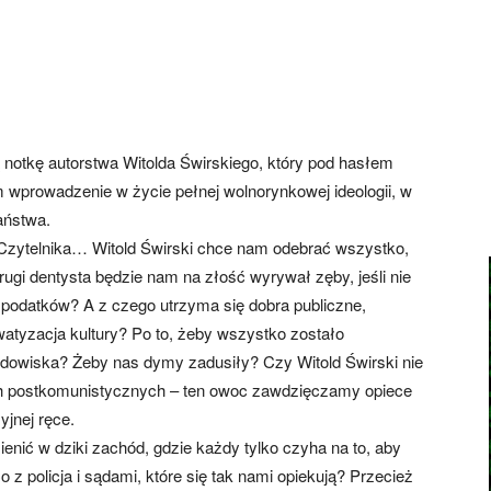
 notkę autorstwa Witolda Świrskiego, który pod hasłem
wprowadzenie w życie pełnej wolnorynkowej ideologii, w
aństwa.
 Czytelnika… Witold Świrski chce nam odebrać wszystko,
gi dentysta będzie nam na złość wyrywał zęby, jeśli nie
 podatków? A z czego utrzyma się dobra publiczne,
watyzacja kultury? Po to, żeby wszystko zostało
dowiska? Żeby nas dymy zadusiły? Czy Witold Świrski nie
ach postkomunistycznych – ten owoc zawdzięczamy opiece
yjnej ręce.
nić w dziki zachód, gdzie każdy tylko czyha na to, aby
 z policja i sądami, które się tak nami opiekują? Przecież