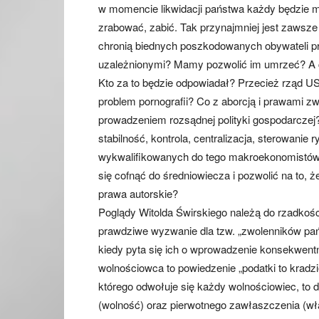
w momencie likwidacji państwa każdy będzie 
zrabować, zabić. Tak przynajmniej jest zawsze 
chronią biednych poszkodowanych obywateli p
uzależnionymi? Mamy pozwolić im umrzeć? A co
Kto za to będzie odpowiadał? Przecież rząd US
problem pornografii? Co z aborcją i prawami zw
prowadzeniem rozsądnej polityki gospodarczej?
stabilność, kontrola, centralizacja, sterowani
wykwalifikowanych do tego makroekonomistów 
się cofnąć do średniowiecza i pozwolić na to, 
prawa autorskie?
Poglądy Witolda Świrskiego należą do rzadko
prawdziwe wyzwanie dla tzw. „zwolenników pań
kiedy pyta się ich o wprowadzenie konsekwent
wolnościowca to powiedzenie „podatki to kradzi
którego odwołuje się każdy wolnościowiec, to 
(wolność) oraz pierwotnego zawłaszczenia (wł