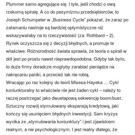
Plummer samo agregujące się. I tyle, jeśli chodzi o ową
rzekomą spiralę. A co do pesymizmu przedsiębiorców, to
Joseph Schumpeter w „Business Cycle” pokazał, że zaraz po
załamaniu nastroje są bardziej optymistyczne niż
wskazywałaby na to rzeczywistość (za: Rothbard – 2).
Rynek oczyszcza się z decyzji błędnych, a promuje te
właściwe. Różnorodność świata sprawia, że teoria o spirali w
dół jest po prostu nawet nieprawdopodobna. Gdyby tak było,
to duże firmy doradcze mogłyby zarabiać pieniądze na
nakręcaniu paniki, a przecież tak nie robią.
Wracając po raz kolejny do teorii Misesa-Hayeka … Cykl
koniunkturalny to właściwie nie jest żaden cykl – należy to
raczej postrzegać jako dwuetapową sekwencję boom/bust.
Sztuczny rozwój stymulowany ekspansją kredytową, jaki
kończy się usunięciem błędnych inwestycji. Sam kryzys
wynika ze „stymulowania koniunktury” i jest zjawiskiem
realnym, a nie psychologicznym. I jest realny dlatego, że