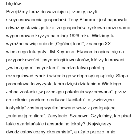
błędów.
Przejdźmy teraz do ważniejszej rzeczy, czyli
skeynesowacenia gospodarki. Tony Plummer jest naprawdę
odważny stawiając tezę, że gospodarka rynkowa może sama
wygenerować kryzys na miarę 1929 roku. Widzimy tu
wyraźne nawiązanie do „Ogólnej teorii”, znanego XX
wiecznego futurysty, JM Keynesa. Ekonomia opiera się na
przypadkowości i psychologii inwestorów, którzy kierowani
„zwierzęcymi instynktami”, bardzo łatwo potrafią
rozregulować rynek i wkręcić go w depresyjną spiralę. Stopa
procentowa to wyzysk, która dzięki działaniom Wielkiego
Johna zostanie „w przeciągu pokolenia wyzerowana”, przez
co zniknie „problem rzadkości kapitału”, a „zwierzęce
instynkty” zostaną wyeliminowane wraz z postępującą
„eutanazją rentiera”. Zapytacie, Szanowni Czytelnicy, kto pisał
takie szarlatańskie i absurdalne teksty? „Największy
dwudziestowieczny ekonomista”, a użyte przeze mnie