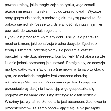
pewne zmiany, jakie mogły zajść na rynku, więc zostali
ukarani mniejszymi zyskami (ci, co zrezygnowali). Wyższe
ceny (popyt nie spadł, a podaż się skurczyła) powodują, że
opłaca się jednak rozszerzyć działalność, aby przynajmniej
powrócić do wcześniejszego stanu.
Rynek jest procesem wymiany dóbr i usług, ale jest także
mechanizmem, jaki penalizuje błędne decyzje. Zgodnie z
teorią Plummera, przedsiębiorcy się podłamią jeszcze
bardziej i stwierdzą: nieeeee… bombonierki Machajosa są złe
i ludzie jednak przestaną je kupować. Pamiętajmy, że decyzja
ma być całkowicie irracjonalna (nie mówimy tu na przykład o
tym, że czekolada mogłaby być zarażona chorobą
wściekłego Machajosa). Konsumenci je dalej kupują, ale
przedsiębiorcy dalej nie inwestują, więc gospodarka się
pogrąża aż na samo dno. Czy rzeczywiście tak będzie?
Widzimy już wyraźnie, że teoria ta jest absurdem. Zachowania
przedsiębiorców są samo poprawiające się, a nie jak sądzi