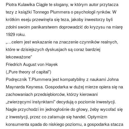
Piotra Kulawika Ciągle te slogany, w którym autor przytacza
tezy z książki Tonnego Plummera o psychologii rynków. W
krótkim eseju przewinęła się teza, jakoby inwestorzy byli
zdolni swoim panikarstwem doprowadzić do kryzysu na miarę
1929 roku.
„…celem jest wskazanie na znaczenie czynników realnych,
które w dzisiejszych dyskusjach są coraz bardziej
lekceważone”
Friedrich August von Hayek
(„Pure theory of capital”)
Podręcznik T.Plummera jest kompatybilny z naukami Johna
Maynarda Keynesa. Gospodarka w dużej mierze opiera się na
zachowaniach przedsiębiorców, którzy kierowani
„zwierzęcymi instynktami” decydują o poziomie inwestycji.
Nagle przychodzi im jednogłośnie do głowy, żeby wycofać się
z inwestycji, przez co załamuje się handel. Optymizm
konsumenta spada do niskiego poziomu, a gospodarka stacza