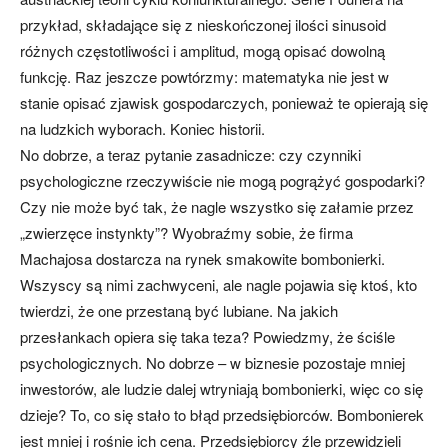
przykład, składające się z nieskończonej ilości sinusoid
różnych częstotliwości i amplitud, mogą opisać dowolną
funkcję. Raz jeszcze powtórzmy: matematyka nie jest w
stanie opisać zjawisk gospodarczych, ponieważ te opierają się
na ludzkich wyborach. Koniec historii.
No dobrze, a teraz pytanie zasadnicze: czy czynniki
psychologiczne rzeczywiście nie mogą pogrążyć gospodarki?
Czy nie może być tak, że nagle wszystko się załamie przez
„zwierzęce instynkty”? Wyobraźmy sobie, że firma
Machajosa dostarcza na rynek smakowite bombonierki.
Wszyscy są nimi zachwyceni, ale nagle pojawia się ktoś, kto
twierdzi, że one przestaną być lubiane. Na jakich
przesłankach opiera się taka teza? Powiedzmy, że ściśle
psychologicznych. No dobrze – w biznesie pozostaje mniej
inwestorów, ale ludzie dalej wtryniają bombonierki, więc co się
dzieje? To, co się stało to błąd przedsiębiorców. Bombonierek
jest mniej i rośnie ich cena. Przedsiębiorcy źle przewidzieli