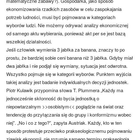
matematyczne zabawy?). Gospodarka, jako sposób
ekonomizowania rzadkich zasobów w celu zaspokajania
potrzeb ludności, musi być pojmowana w kategoriach
wyborów ludzi. Nie możemy odrywać analizy ekonomicznej
od samego aktu wybierania, ponieważ akt per se jest bazą
wszelkiej działalności.
Jeśli człowiek wymienia 3 jabłka za banana, znaczy to po
prostu, że bardziej sobie ceni banana niż 3 jabłka. Gdyby miał
dwa jabłka i nie podjął się wymiany, sytuacja jest odwrotna.
Wszystko pojmuje się w kategorii wyborów. Punktem wyjścia
takiej analizy jest badanie indywidualnych decyzji jednostek.
Piotr Kulawik przypomina słowa T. Plummera „Każdy ma
jednocześnie skłonność do bycia jednostką o
niepowtarzalnym >>osobistym<< poglądzie na świat oraz
tendencję do przyłączania się do grupy i konformizmu wobec
niej”. „No i co z tego?”, zapyta Austriak. Każdy, kto w ten
sposób protestuje przeciwko prakseologicznemu pojmowaniu
zjawisk ekonomii, nie rozumie samego terminu prakseologia.