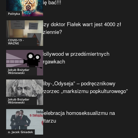
się bać!!!
Polityka
Czy doktor Fiałek wart jest 4000 zł
dziennie?
COVID-19 -
WAŻNE
Hollywood w przedśmiertnych
drgawkach
Jakub Bożydar
Wiśniewski
Niby-„Odyseja” – podręcznikowy
wzorzec „marksizmu popkulturowego”
Jakub Bożydar
Wiśniewski
Celebracja homoseksualizmu na
ołtarzu
o. Jacek Gniadek