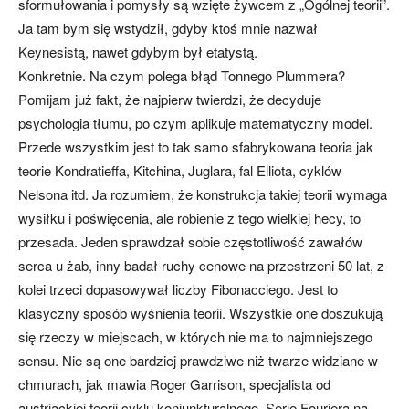
sformułowania i pomysły są wzięte żywcem z „Ogólnej teorii”.
Ja tam bym się wstydził, gdyby ktoś mnie nazwał
Keynesistą, nawet gdybym był etatystą.
Konkretnie. Na czym polega błąd Tonnego Plummera?
Pomijam już fakt, że najpierw twierdzi, że decyduje
psychologia tłumu, po czym aplikuje matematyczny model.
Przede wszystkim jest to tak samo sfabrykowana teoria jak
teorie Kondratieffa, Kitchina, Juglara, fal Elliota, cyklów
Nelsona itd. Ja rozumiem, że konstrukcja takiej teorii wymaga
wysiłku i poświęcenia, ale robienie z tego wielkiej hecy, to
przesada. Jeden sprawdzał sobie częstotliwość zawałów
serca u żab, inny badał ruchy cenowe na przestrzeni 50 lat, z
kolei trzeci dopasowywał liczby Fibonacciego. Jest to
klasyczny sposób wyśnienia teorii. Wszystkie one doszukują
się rzeczy w miejscach, w których nie ma to najmniejszego
sensu. Nie są one bardziej prawdziwe niż twarze widziane w
chmurach, jak mawia Roger Garrison, specjalista od
austriackiej teorii cyklu koniunkturalnego. Serie Fouriera na