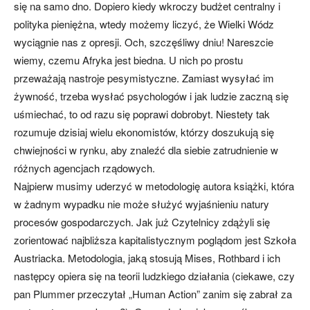
się na samo dno. Dopiero kiedy wkroczy budżet centralny i
polityka pieniężna, wtedy możemy liczyć, że Wielki Wódz
wyciągnie nas z opresji. Och, szczęśliwy dniu! Nareszcie
wiemy, czemu Afryka jest biedna. U nich po prostu
przeważają nastroje pesymistyczne. Zamiast wysyłać im
żywność, trzeba wysłać psychologów i jak ludzie zaczną się
uśmiechać, to od razu się poprawi dobrobyt. Niestety tak
rozumuje dzisiaj wielu ekonomistów, którzy doszukują się
chwiejności w rynku, aby znaleźć dla siebie zatrudnienie w
różnych agencjach rządowych.
Najpierw musimy uderzyć w metodologię autora książki, która
w żadnym wypadku nie może służyć wyjaśnieniu natury
procesów gospodarczych. Jak już Czytelnicy zdążyli się
zorientować najbliższa kapitalistycznym poglądom jest Szkoła
Austriacka. Metodologia, jaką stosują Mises, Rothbard i ich
następcy opiera się na teorii ludzkiego działania (ciekawe, czy
pan Plummer przeczytał „Human Action” zanim się zabrał za