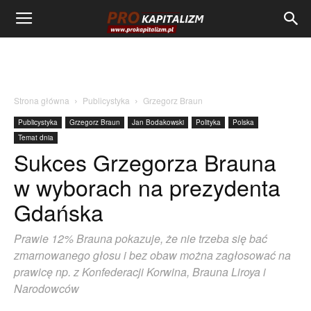
Strona główna
Publicystyka
Grzegorz Braun
Publicystyka
Grzegorz Braun
Jan Bodakowski
Polityka
Polska
Temat dnia
Sukces Grzegorza Brauna
w wyborach na prezydenta
Gdańska
Prawie 12% Brauna pokazuje, że nie trzeba się bać
zmarnowanego głosu i bez obaw można zagłosować na
prawicę np. z Konfederacji Korwina, Brauna Liroya i
Narodowców