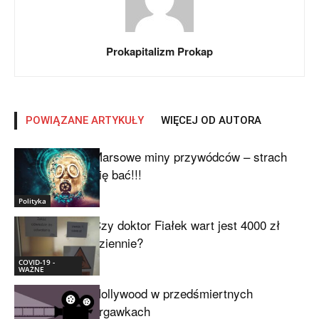
Prokapitalizm Prokap
POWIĄZANE ARTYKUŁY
WIĘCEJ OD AUTORA
Marsowe miny przywódców – strach
się bać!!!
Polityka
Czy doktor Fiałek wart jest 4000 zł
dziennie?
COVID-19 -
WAŻNE
Hollywood w przedśmiertnych
drgawkach