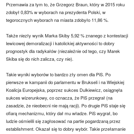
Przemawia za tym to, że Grzegorz Braun, który w 2015 roku
zdobył 0,83% w wyborach na prezydenta Polski, w
tegorocznych wyborach na miasta zdobyło 11,86 %.
Także niezły wynik Marka Skiby 5,92 % znanego z kontestacji
lewicowej demoralizacji i katolickiej aktywności to dobry
prognostyk dla radykałów (niezależnie od tego, czy Marek
Skiba się do nich zalicza, czy nie).
Takie wyniki wyborów to bardzo zły omen dla PiS. Po
pierwsze w kampanii do parlamentu w Brukseli i na Wiejskiej
Koalicja Europejska, poprzez sukces Dulkiewicz, osiągnęła
sukces wizerunkowy, co oznacza, że PiS przegrał (na
zasadzie, że nieobecni nie mają racji). Po drugie PiS staje się
ofiarą mechanizmu, który dał mu władze. PiS wygrał, bo
ludzie ośmielili się zagłosować na partie pogardzaną przez
establishment. Okazał się to dobry wybór. Takie przełamanie