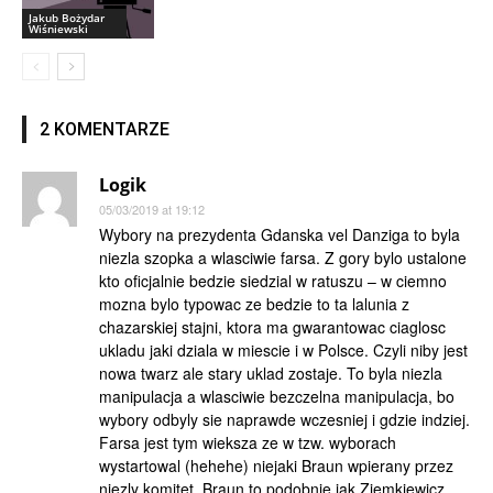
Jakub Bożydar
Wiśniewski
2 KOMENTARZE
Logik
05/03/2019 at 19:12
Wybory na prezydenta Gdanska vel Danziga to byla
niezla szopka a wlasciwie farsa. Z gory bylo ustalone
kto oficjalnie bedzie siedzial w ratuszu – w ciemno
mozna bylo typowac ze bedzie to ta lalunia z
chazarskiej stajni, ktora ma gwarantowac ciaglosc
ukladu jaki dziala w miescie i w Polsce. Czyli niby jest
nowa twarz ale stary uklad zostaje. To byla niezla
manipulacja a wlasciwie bezczelna manipulacja, bo
wybory odbyly sie naprawde wczesniej i gdzie indziej.
Farsa jest tym wieksza ze w tzw. wyborach
wystartowal (hehehe) niejaki Braun wpierany przez
niezly komitet. Braun to podobnie jak Ziemkiewicz