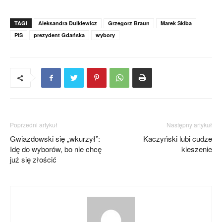
TAGI
Aleksandra Dulkiewicz
Grzegorz Braun
Marek Skiba
PiS
prezydent Gdańska
wybory
Poprzedni artykuł
Następny artykuł
Gwiazdowski się „wkurzył”:
Kaczyński lubi cudze
Idę do wyborów, bo nie chcę
kieszenie
już się złościć