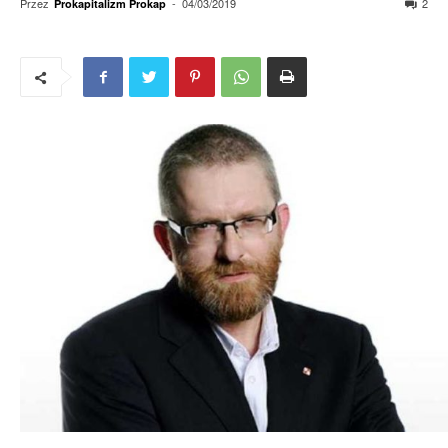
Przez
-
04/03/2019
2
Prokapitalizm Prokap