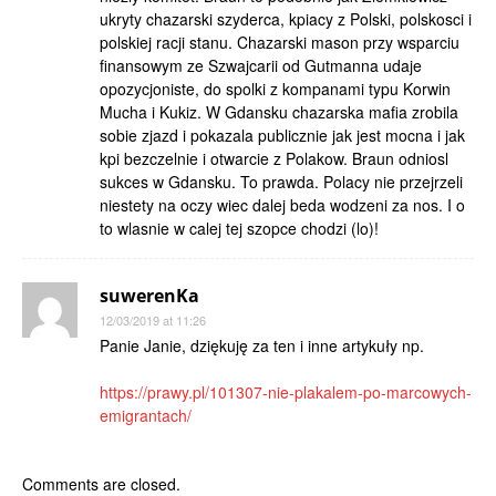
ukryty chazarski szyderca, kpiacy z Polski, polskosci i
polskiej racji stanu. Chazarski mason przy wsparciu
finansowym ze Szwajcarii od Gutmanna udaje
opozycjoniste, do spolki z kompanami typu Korwin
Mucha i Kukiz. W Gdansku chazarska mafia zrobila
sobie zjazd i pokazala publicznie jak jest mocna i jak
kpi bezczelnie i otwarcie z Polakow. Braun odniosl
sukces w Gdansku. To prawda. Polacy nie przejrzeli
niestety na oczy wiec dalej beda wodzeni za nos. I o
to wlasnie w calej tej szopce chodzi (lo)!
suwerenKa
12/03/2019 at 11:26
Panie Janie, dziękuję za ten i inne artykuły np.
https://prawy.pl/101307-nie-plakalem-po-marcowych-
emigrantach/
Comments are closed.