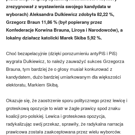
zrezygnował z wystawienia swojego kandydata w
wyborach) Aleksandra Dulkiewicz zdobyła 82,22 %,
Grzegorz Braun 11,86 % (był popierany przez
Konfederacje Korwina Brauna, Liroya i Narodowców), a
lokalny działacz katolicki Marek Skiba 5,92 %.
Choć bezapelacyjnie (dzięki porozumieniu antyPiS i PiS)
wygrała Dulkiewicz, to należy zauważyć sukces Grzegorza
Brauna, tym bardziej że o głosy musiał konkurować z
kandydatem, dużo bardziej umiarkowanym dla większości
elektoratu, Markiem Skibą.
Okazuje się, że zaostrzenie sporu politycznego przez lewicę i
groteskową opozycje to wiatr w żagle prawicy spod znaku
koalicji pro-polskiej. Lewica i groteskowa opozycja,
radykalizując swój przekaz, sprawiły, że radykalna narracja
prawicowa została zaakceptowana przez wielu wyborców.