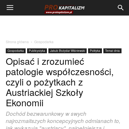
Strona główna
Gospodarka
Gospodarka
Publicystyka
Jakub Bożydar Wiśniewski
Polityka
Temat dnia
Opisać i zrozumieć
patologie współczesności,
czyli o pożytkach z
Austriackiej Szkoły
Ekonomii
Dochód bezwarunkowy w swych
najrozmaitszych koncepcyjnych odmianach to,
jak wykazują "austriacy", najpełniejsza i