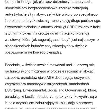
jest to nic innego, jak pieniądz dekretowy na sterydach,
umożliwiający bezprecedensowo szeroko zakrojoną
redystrybucję siły nabywczej w kierunku grup specjalnego
interesu oraz błyskawiczną monetyzację długu publicznego.
Stworzenie globalnej platformy obsługi CBDC byłoby z kolei
istotnym krokiem na drodze do eliminacji konkurencji
walutowej, która, jak sugerują „austriacy”, jest najlepszym z
niedoskonałych buforów antyinflacyjnych w świecie
pozbawionym rynkowego pieniądza.
Podobnie, w świetle swoich rozważań nad kluczową rolą
rachunku ekonomicznego w procesie racjonalnej alokacji
zasobów, przedstawiciele ASE dostrzegają oczywiste
zagrożenie w natarczywie stręczonych „standardach
ESG”(ang. Environmental, Social and Governance), które,
paradując w kostiumie „dobrych praktyk rynkowych”, są w
istocie czynnikiem zaburzającym kalkulację biznesową
arbitralnymi, ideologicznie nacechowanymi obostrzeniami