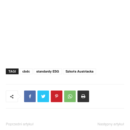
TAGI
cbdc
standardy ESG
Szkoła Austriacka
Poprzedni artykuł
Następny artykuł