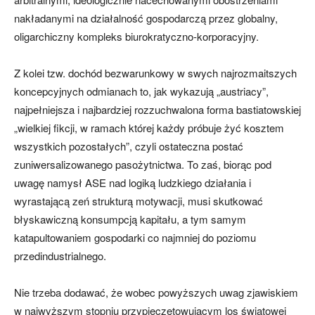
nakładanymi na działalność gospodarczą przez globalny,
oligarchiczny kompleks biurokratyczno-korporacyjny.
Z kolei tzw. dochód bezwarunkowy w swych najrozmaitszych
koncepcyjnych odmianach to, jak wykazują „austriacy”,
najpełniejsza i najbardziej rozzuchwalona forma bastiatowskiej
„wielkiej fikcji, w ramach której każdy próbuje żyć kosztem
wszystkich pozostałych”, czyli ostateczna postać
zuniwersalizowanego pasożytnictwa. To zaś, biorąc pod
uwagę namysł ASE nad logiką ludzkiego działania i
wyrastającą zeń strukturą motywacji, musi skutkować
błyskawiczną konsumpcją kapitału, a tym samym
katapultowaniem gospodarki co najmniej do poziomu
przedindustrialnego.
Nie trzeba dodawać, że wobec powyższych uwag zjawiskiem
w najwyższym stopniu przypieczętowującym los światowej