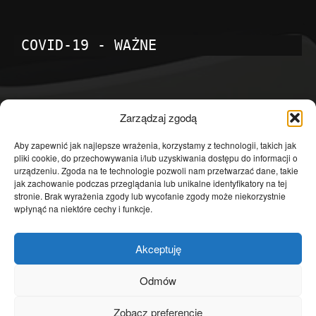
COVID-19 - WAŻNE
POPULARNE KATEGORIE
Zarządzaj zgodą
Temat dnia
4601
Aby zapewnić jak najlepsze wrażenia, korzystamy z technologii, takich jak
pliki cookie, do przechowywania i/lub uzyskiwania dostępu do informacji o
Publicystyka
4363
urządzeniu. Zgoda na te technologie pozwoli nam przetwarzać dane, takie
jak zachowanie podczas przeglądania lub unikalne identyfikatory na tej
Polityka
3639
stronie. Brak wyrażenia zgody lub wycofanie zgody może niekorzystnie
Polska
3462
wpłynąć na niektóre cechy i funkcje.
Społeczeństwo
2823
Akceptuję
Kraj
1290
Gospodarka
1230
Odmów
Europa
866
Zobacz preferencje