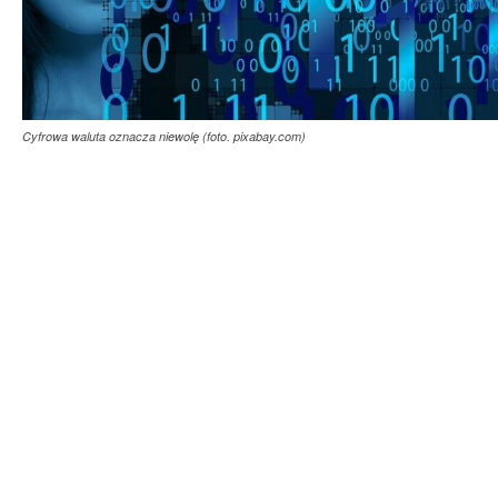
Cyfrowa waluta oznacza niewolę (foto. pixabay.com)