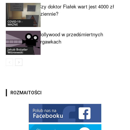
Czy doktor Fiałek wart jest 4000 zł
dziennie?
COVID-19 -
WAŻNE
Hollywood w przedśmiertnych
drgawkach
Jakub Bożydar
Wiśniewski
ROZMAITOŚCI