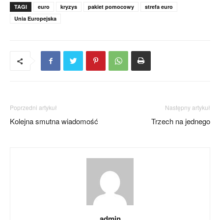
TAGI
euro
kryzys
pakiet pomocowy
strefa euro
Unia Europejska
Poprzedni artykuł
Następny artykuł
Kolejna smutna wiadomość
Trzech na jednego
admin