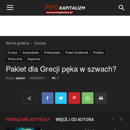
Strona główna
Europa
Europa
Gospodarka
Publicystyka
Paweł Sztąberek
Polityka
Temat dnia
Zagranica
Pakiet dla Grecji pęka w szwach?
Przez
-
20/08/2011
3
admin
POWIĄZANE ARTYKUŁY
WIĘCEJ OD AUTORA