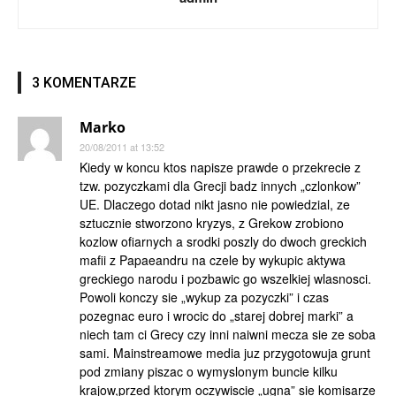
3 KOMENTARZE
Marko
20/08/2011 at 13:52
Kiedy w koncu ktos napisze prawde o przekrecie z
tzw. pozyczkami dla Grecji badz innych „czlonkow”
UE. Dlaczego dotad nikt jasno nie powiedzial, ze
sztucznie stworzono kryzys, z Grekow zrobiono
kozlow ofiarnych a srodki poszly do dwoch greckich
mafii z Papaeandru na czele by wykupic aktywa
greckiego narodu i pozbawic go wszelkiej wlasnosci.
Powoli konczy sie „wykup za pozyczki” i czas
pozegnac euro i wrocic do „starej dobrej marki” a
niech tam ci Grecy czy inni naiwni mecza sie ze soba
sami. Mainstreamowe media juz przygotowuja grunt
pod zmiany piszac o wymyslonym buncie kilku
krajow,przed ktorym oczywiscie „ugna” sie komisarze