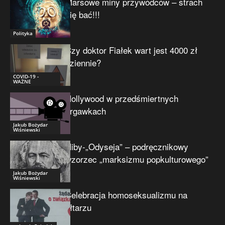
Marsowe miny przywódców – strach
się bać!!!
Polityka
Czy doktor Fiałek wart jest 4000 zł
dziennie?
COVID-19 -
WAŻNE
Hollywood w przedśmiertnych
drgawkach
Jakub Bożydar
Wiśniewski
Niby-„Odyseja” – podręcznikowy
wzorzec „marksizmu popkulturowego”
Jakub Bożydar
Wiśniewski
Celebracja homoseksualizmu na
ołtarzu