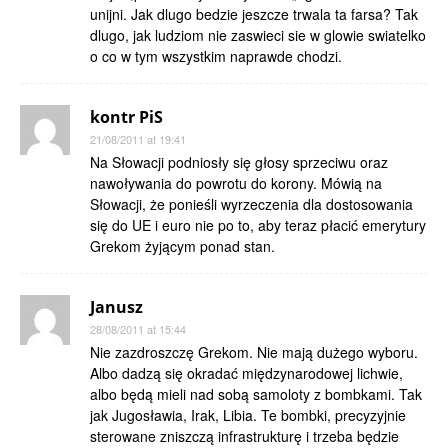
unijni. Jak dlugo bedzie jeszcze trwala ta farsa? Tak
dlugo, jak ludziom nie zaswieci sie w glowie swiatelko
o co w tym wszystkim naprawde chodzi.
kontr PiS
21/08/2011 at 19:41
Na Słowacji podniosły się głosy sprzeciwu oraz
nawoływania do powrotu do korony. Mówią na
Słowacji, że ponieśli wyrzeczenia dla dostosowania
się do UE i euro nie po to, aby teraz płacić emerytury
Grekom żyjącym ponad stan.
Janusz
28/08/2011 at 15:44
Nie zazdroszczę Grekom. Nie mają dużego wyboru.
Albo dadzą się okradać międzynarodowej lichwie,
albo będą mieli nad sobą samoloty z bombkami. Tak
jak Jugosławia, Irak, Libia. Te bombki, precyzyjnie
sterowane zniszczą infrastrukturę i trzeba będzie