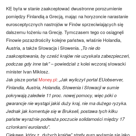
KE była w stanie zaakceptować dwustronne porozumienie
pomiędzy Finlandią a Grecją, mając na horyzoncie narastanie
eurosceptycznych nastrojów w Finów sprzeciwiających się
dalszemu łożeniu na Grecję. Tymczasem tego co osiągnęli
Finowie pozazdrościły kolejne państwa, właśnie Holandia,
Austria, a także Słowacja i Słowenia.
„To nie do
zaakceptowania, by cześć krajów nie uzyskała zabezpieczeń,
podczas gdy inne tak”
– powiedział z kolei wczoraj słowacki
minister Ivan Miklosz.
Jak pisze portal
Money.pl
:
„Jak wyliczył portal EUobserver,
Finlandia, Austria, Holandia, Słowenia i Słowacji w sumie
pokrywają zaledwie 11 proc. nowej pomocy, więc póki o
gwarancje nie wystąpi jakiś duży kraj, nie ma dużego ryzyka.
Jednak jak komentuje się w Brukseli, postawa tych kilku
państw wyraźnie podważa poczucie solidarności między 17
członkami eurolandu”.
Ciekawe, który z „dużych krajów” strefy euro wyłamie się jako