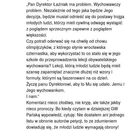
„Pan Dyrektor Łaźniak ma problem. Wychowawczy
problem. Niezależnie od tego jaka będzie Jego
decyzja, będzie musiał odnieść się do postawy trojga
młodych ludzi, którzy mieli cywilną odwagę wystąpić
z poglądem sprzecznym zapewne z poglądem
większości.
Czy potrafi oderwać się na chwilę od chowu
olimpijczyków, z którego słynie wrocławska
czternastka, aby wykorzystać to co stało się w jego
szkole do przeprowadzenia lekcji obywatelskiego
wychowania? Lekcji, którą młodzi ludzie będą mieli
szansę zapamiętać znacznie dłużej niż wzory i
formuły, którymi są faszerowani na co dzień.
Życzę panu Dyrektorowi, aby to Mu się udało. Jemu i
Jego wychowankom.
I nam.”
Komentarz nieco złośliwy, nie kryję, ale także jakby
nieco proroczy. Bo kiedy czytam w dzisiejszej GW
Pańską wypowiedź, cytuję: Nie dostałem ani jednego
listu w obronie autorów petycji, to ze zdumieniem
dowiaduję się, że młodzi ludzie wymagają obrony!