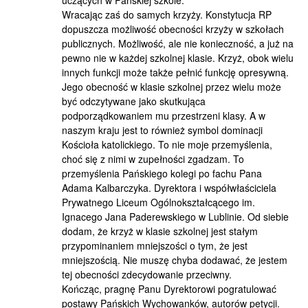
uczących w Pańskiej szkole.
Wracając zaś do samych krzyży. Konstytucja RP
dopuszcza możliwość obecności krzyży w szkołach
publicznych. Możliwość, ale nie konieczność, a już na
pewno nie w każdej szkolnej klasie. Krzyż, obok wielu
innych funkcji może także pełnić funkcję opresywną.
Jego obecność w klasie szkolnej przez wielu może
być odczytywane jako skutkująca
podporządkowaniem mu przestrzeni klasy. A w
naszym kraju jest to również symbol dominacji
Kościoła katolickiego. To nie moje przemyślenia,
choć się z nimi w zupełności zgadzam. To
przemyślenia Pańskiego kolegi po fachu Pana
Adama Kalbarczyka. Dyrektora i współwłaściciela
Prywatnego Liceum Ogólnokształcącego im.
Ignacego Jana Paderewskiego w Lublinie. Od siebie
dodam, że krzyż w klasie szkolnej jest stałym
przypominaniem mniejszości o tym, że jest
mniejszością. Nie muszę chyba dodawać, że jestem
tej obecności zdecydowanie przeciwny.
Kończąc, pragnę Panu Dyrektorowi pogratulować
postawy Pańskich Wychowanków, autorów petycji.