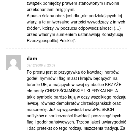
związek pomiędzy prawem stanowionym i swoimi
przekonaniami religijnymi.
A pusta ściana obok jest dla „nie podzielających tej
wiary, a te uniwersalne wartości wywodzący z innych
źródeł”, którzy „w poczuciu odpowiedzialności (…)
przed własnym sumieniem ustanawiają Konstytucję
Rzeczypospolitej Polskiej”.
dam
09/12/2009 at 23:09
Po prostu jest to przygrywka do likwidacji herbów,
godeł, hymnów i flag miast i krajów będących na
terenie UE, a mających w swej symbolice KRZYŻE,
elementy CHRZEŚCIJAŃSKIE i KLERYKALNE. A
takie symbole bardzo kują w oczy wszelkiego rodzaju
lewicę, również demokratów chrześcijańskich oraz
masonerię. Już są wypowiedzi ewroPEJSKICH
polityków o konieczności likwidacji poszczególnych
flag i godeł państwowych. Trzeba jakoś uwiarygodnić
i dać pretekst do tego rodzaju niszczenia tradycji. Za