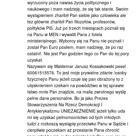
wyrzucony poza nawias życia politycznego i
naukowego i mam nadzieję, że się tak stanie. Swoim
wystąpieniem zhańbił Pan siebie jako człowieka ale
tez głównie zhańbił Pan filozofów, profesorów,
polityków PiS. Już po trzech miesiącach poznali się
na Panu w MEN i wywalili Pana z fotela
ministerialnego. Wyborcy się na Panu nie poznali i
został Pan Euro posłem, mam nadzieję, że po raz
ostatni!. Nie jest Pan godzien tego co Pan do tej pory
uzyskał.
Nazywam się Waldemar Janusz Kossakowski pesel
60061515576. To jest moje prywatne zdanie /osoby
fizycznej/o Panu jeżeli czuje się pan obrażony to z
utęsknieniem czekam na powództwo w tej sprawie
łatwo mnie Pan znajdzie, na maila zwrotnego wyślę
pełne dane personalne. Bo ja jako Prezes
Stowarzyszenia Na Rzecz Demokracji I
Antyklerykalizmu UNIEZAEŻNIENIE jeżeli tylko uda
mi się uzyskać pełnomocnictwo od tych młodych
ludzi z rozkoszą wystąpię przeciwko Panu w Sądzie i
cierpliwie poczekam aż przestanie Pana chronić