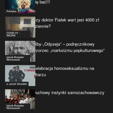
się bać!!!
Polityka
Czy doktor Fiałek wart jest 4000 zł
dziennie?
COVID-19 -
WAŻNE
Niby-„Odyseja” – podręcznikowy
wzorzec „marksizmu popkulturowego”
Jakub Bożydar
Wiśniewski
Celebracja homoseksualizmu na
ołtarzu
o. Jacek Gniadek
Duchowy instynkt samozachowawczy
Jakub Bożydar
Wiśniewski