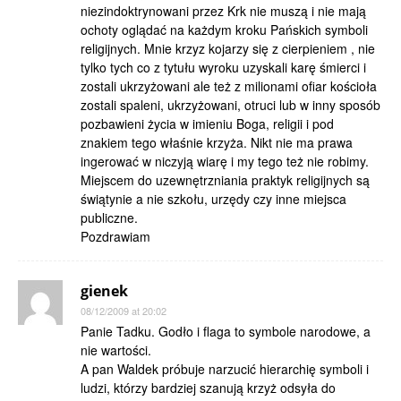
niezindoktrynowani przez Krk nie muszą i nie mają
ochoty oglądać na każdym kroku Pańskich symboli
religijnych. Mnie krzyz kojarzy się z cierpieniem , nie
tylko tych co z tytułu wyroku uzyskali karę śmierci i
zostali ukrzyżowani ale też z milionami ofiar kościoła
zostali spaleni, ukrzyżowani, otruci lub w inny sposób
pozbawieni życia w imieniu Boga, religii i pod
znakiem tego właśnie krzyża. Nikt nie ma prawa
ingerować w niczyją wiarę i my tego też nie robimy.
Miejscem do uzewnętrzniania praktyk religijnych są
świątynie a nie szkołu, urzędy czy inne miejsca
publiczne.
Pozdrawiam
gienek
08/12/2009 at 20:02
Panie Tadku. Godło i flaga to symbole narodowe, a
nie wartości.
A pan Waldek próbuje narzucić hierarchię symboli i
ludzi, którzy bardziej szanują krzyż odsyła do