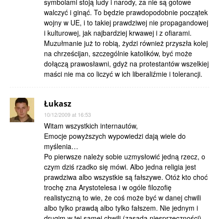
symbolami stoją ludy i narody, za nie są gotowe
walczyć i ginąć. To będzie prawdopodobnie początek
wojny w UE, i to takiej prawdziwej nie propagandowej
i kulturowej, jak najbardziej krwawej i z ofiarami.
Muzułmanie już to robią, żydzi również przyszła kolej
na chrześcijan, szczególnie katolików, być może
dołączą prawosławni, gdyż na protestantów wszelkiej
maści nie ma co liczyć w ich liberaliźmie i tolerancji.
Łukasz
10/12/2009 at 16:53
Witam wszystkich internautów,
Emocje powyższych wypowiedzi dają wiele do
myślenia…
Po pierwsze należy sobie uzmysłowić jedną rzecz, o
czym dziś rzadko się mówi. Albo jedna religia jest
prawdziwa albo wszystkie są fałszywe. Otóż kto choć
trochę zna Arystotelesa i w ogóle filozofię
realistyczną to wie, że coś może być w danej chwili
albo tylko prawdą albo tylko fałszem. Nie jednym i
drugim w tej samej chwili (zasada niesprzeczności).