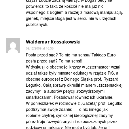
krzyż? Ludzie zaczną wierzyć w Boga? Jedynie
potwierdzi to fakt, że kościół nie ma już nic
wspólnego z Bogiem a raczej z masową manipulacją.
gienek, miejsce Boga jest w sercu nie w urzędach
publicznych.
Waldemar Kossakowski
09/12/2009 at 16:56
Posła przed sąd? To nie ma sensu/ Takiego Euro
posła przed sąd? To ma sens!!!
W dyskusji o obecności krzyży w „czternastce” wziął
udział także były minister edukacji w rządzie PiS, a
obecnie europoseł z Dolnego Śląska prof. Ryszard
Legutko. Całą sprawę określił mianem „szczeniackiej
zadymy”, a autorów petycji „rozwydrzonymi
smarkaczami”. Postulował również ich ukaranie.
W poniedziałek w rozmowie z „Gazetą” prof. Legutko
podtrzymał swoje zdanie: – To nic innego jak
robienie chytrej, cynicznej ideologicznej zadymy
przez troje rozwydrzonych i rozpuszczonych przez
rodziców smarkaczy. Nie może być tak, że oni