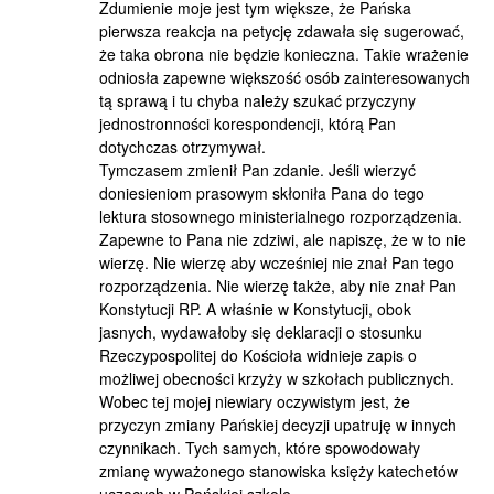
Zdumienie moje jest tym większe, że Pańska
pierwsza reakcja na petycję zdawała się sugerować,
że taka obrona nie będzie konieczna. Takie wrażenie
odniosła zapewne większość osób zainteresowanych
tą sprawą i tu chyba należy szukać przyczyny
jednostronności korespondencji, którą Pan
dotychczas otrzymywał.
Tymczasem zmienił Pan zdanie. Jeśli wierzyć
doniesieniom prasowym skłoniła Pana do tego
lektura stosownego ministerialnego rozporządzenia.
Zapewne to Pana nie zdziwi, ale napiszę, że w to nie
wierzę. Nie wierzę aby wcześniej nie znał Pan tego
rozporządzenia. Nie wierzę także, aby nie znał Pan
Konstytucji RP. A właśnie w Konstytucji, obok
jasnych, wydawałoby się deklaracji o stosunku
Rzeczypospolitej do Kościoła widnieje zapis o
możliwej obecności krzyży w szkołach publicznych.
Wobec tej mojej niewiary oczywistym jest, że
przyczyn zmiany Pańskiej decyzji upatruję w innych
czynnikach. Tych samych, które spowodowały
zmianę wyważonego stanowiska księży katechetów