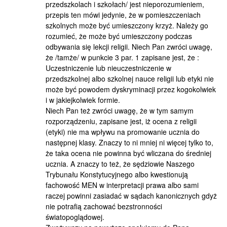
przedszkolach i szkołach/ jest nieporozumieniem,
przepis ten mówi jedynie, że w pomieszczeniach
szkolnych może być umieszczony krzyż. Należy go
rozumieć, że może być umieszczony podczas
odbywania się lekcji religii. Niech Pan zwróci uwagę,
że /tamże/ w punkcie 3 par. 1 zapisane jest, że :
Uczestniczenie lub nieuczestniczenie w
przedszkolnej albo szkolnej nauce religii lub etyki nie
może być powodem dyskryminacji przez kogokolwiek
i w jakiejkolwiek formie.
Niech Pan też zwróci uwagę, że w tym samym
rozporządzeniu, zapisane jest, iż ocena z religii
(etyki) nie ma wpływu na promowanie ucznia do
następnej klasy. Znaczy to ni mniej ni więcej tylko to,
że taka ocena nie powinna być wliczana do średniej
ucznia. A znaczy to też, że sędziowie Naszego
Trybunału Konstytucyjnego albo kwestionują
fachowość MEN w interpretacji prawa albo sami
raczej powinni zasiadać w sądach kanonicznych gdyż
nie potrafią zachować bezstronności
światopoglądowej.