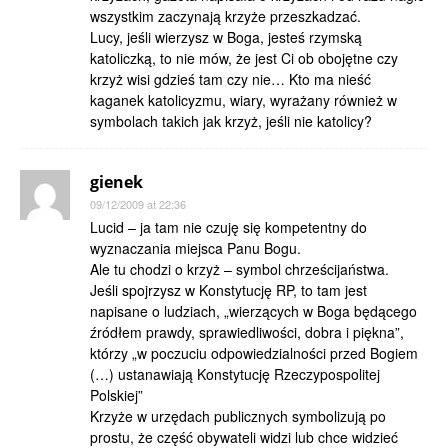
wszystkim zaczynają krzyże przeszkadzać.
Lucy, jeśli wierzysz w Boga, jesteś rzymską
katoliczką, to nie mów, że jest Ci ob obojętne czy
krzyż wisi gdzieś tam czy nie… Kto ma nieść
kaganek katolicyzmu, wiary, wyrażany również w
symbolach takich jak krzyż, jeśli nie katolicy?
gienek
09/12/2009 at 22:36
Lucid – ja tam nie czuję się kompetentny do
wyznaczania miejsca Panu Bogu.
Ale tu chodzi o krzyż – symbol chrześcijaństwa.
Jeśli spojrzysz w Konstytucję RP, to tam jest
napisane o ludziach, „wierzących w Boga będącego
źródłem prawdy, sprawiedliwości, dobra i piękna”,
którzy „w poczuciu odpowiedzialności przed Bogiem
(…) ustanawiają Konstytucję Rzeczypospolitej
Polskiej”
Krzyże w urzędach publicznych symbolizują po
prostu, że część obywateli widzi lub chce widzieć