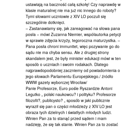
ustawiają na baczność całą szkołę! Czy naprawdę w
klasie maturalnej nie ma już nic innego do roboty?
Tymi słowami uczniowie z XIV LO poczuli się
szczególnie dotknięci.
– Zastanawiamy się, jak zareagować na słowa pana
posła – mówi Zuzanna Niemier, współautorka petycji
w sprawie zdjęcia krzyży, tegoroczna maturzystka. –
Pana posła chroni immunitet, więc pozywanie go do
sądu nie ma chyba sensu. Ale z drugiej strony
skandalem jest, że były minister edukacji mówi w ten
sposób o uczniach i swoim rodakach. Dlatego
najprawdopodobniej zaczniemy od powiadomienia o
jego słowach Parlamentu Europejskiego./ źródło
WWW gazety wyborczej Wrocław/
Panie Profesorze, Euro pośle Ryszardzie Antoni
Legutko „ polski naukowcu? i polityku? Profesorze
filozofii?, publicysto? „ sposób w jaki publicznie
wyraził się pan o części młodzieży z XIV LO jest
obraza tych dzielnych i światłych młodych ludzi.
Winien Pan za to stanąć przed sądem i mam
nadzieję, że się tak stanie. Winien Pan za to zostać