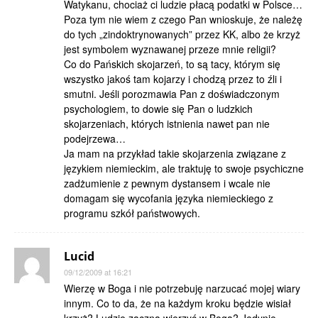
Watykanu, chociaż ci ludzie płacą podatki w Polsce…
Poza tym nie wiem z czego Pan wnioskuje, że należę
do tych „zindoktrynowanych” przez KK, albo że krzyż
jest symbolem wyznawanej przeze mnie religii?
Co do Pańskich skojarzeń, to są tacy, którym się
wszystko jakoś tam kojarzy i chodzą przez to źli i
smutni. Jeśli porozmawia Pan z doświadczonym
psychologiem, to dowie się Pan o ludzkich
skojarzeniach, których istnienia nawet pan nie
podejrzewa…
Ja mam na przykład takie skojarzenia związane z
językiem niemieckim, ale traktuję to swoje psychiczne
zadżumienie z pewnym dystansem i wcale nie
domagam się wycofania języka niemieckiego z
programu szkół państwowych.
Lucid
09/12/2009 at 16:21
Wierzę w Boga i nie potrzebuję narzucać mojej wiary
innym. Co to da, że na każdym kroku będzie wisiał