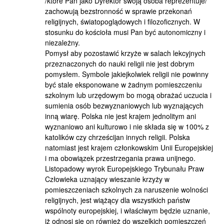
/które Pan jako Dyrektor swoją osoba reprezentuje/
zachowują bezstronność w sprawie przekonań
religijnych, światopoglądowych i filozoficznych. W
stosunku do kościoła musi Pan być autonomiczny i
niezależny.
Pomysł aby pozostawić krzyże w salach lekcyjnych
przeznaczonych do nauki religii nie jest dobrym
pomysłem. Symbole jakiejkolwiek religii nie powinny
być stale eksponowane w żadnym pomieszczeniu
szkolnym lub urzędowym bo mogą obrażać uczucia i
sumienia osób bezwyznaniowych lub wyznających
inną wiarę. Polska nie jest krajem jednolitym ani
wyznaniowo ani kulturowo i nie składa się w 100% z
katolików czy chrześcijan innych religii. Polska
natomiast jest krajem członkowskim Unii Europejskiej
i ma obowiązek przestrzegania prawa unijnego.
Listopadowy wyrok Europejskiego Trybunału Praw
Człowieka uznający wieszanie krzyży w
pomieszczeniach szkolnych za naruszenie wolności
religijnych, jest wiążący dla wszystkich państw
wspólnoty europejskiej, i właściwym będzie uznanie,
iż odnosi się on również do wszelkich pomieszczeń