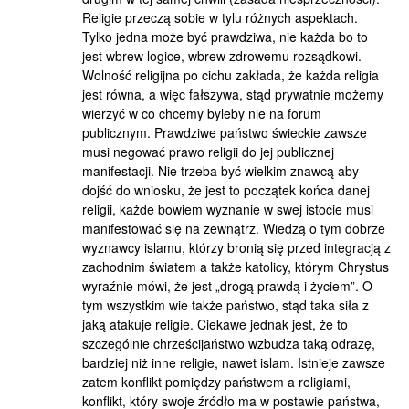
Religie przeczą sobie w tylu różnych aspektach.
Tylko jedna może być prawdziwa, nie każda bo to
jest wbrew logice, wbrew zdrowemu rozsądkowi.
Wolność religijna po cichu zakłada, że każda religia
jest równa, a więc fałszywa, stąd prywatnie możemy
wierzyć w co chcemy byleby nie na forum
publicznym. Prawdziwe państwo świeckie zawsze
musi negować prawo religii do jej publicznej
manifestacji. Nie trzeba być wielkim znawcą aby
dojść do wniosku, że jest to początek końca danej
religii, każde bowiem wyznanie w swej istocie musi
manifestować się na zewnątrz. Wiedzą o tym dobrze
wyznawcy islamu, którzy bronią się przed integracją z
zachodnim światem a także katolicy, którym Chrystus
wyraźnie mówi, że jest „drogą prawdą i życiem”. O
tym wszystkim wie także państwo, stąd taka siła z
jaką atakuje religie. Ciekawe jednak jest, że to
szczególnie chrześcijaństwo wzbudza taką odrazę,
bardziej niż inne religie, nawet islam. Istnieje zawsze
zatem konflikt pomiędzy państwem a religiami,
konflikt, który swoje źródło ma w postawie państwa,