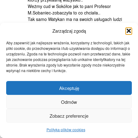
Weżmy cud w Sokółce jak to pani Profesor
M.Sobaniec-zobaczyła to co chciała..
Tak samo Watykan ma na swoich usługach ludzi
,którzy za kase potwierdzą każdy przekręt….Tron z
Zarządzaj zgodą
Ołtarzem zawsze razem..
Pytam czy coś się zmieniło..
Aby zapewnić jak najlepsze wrażenia, korzystamy z technologii, takich jak
pliki cookie, do przechowywania i/lub uzyskiwania dostępu do informacji o
urządzeniu. Zgoda na te technologie pozwoli nam przetwarzać dane, takie
Łukasz
jak zachowanie podczas przeglądania lub unikalne identyfikatory na tej
14/12/2009 at 13:14
stronie. Brak wyrażenia zgody lub wycofanie zgody może niekorzystnie
wpłynąć na niektóre cechy i funkcje.
Witam
Jednak mój apel o rozsądek i brak uprzedzeń nic nie
dał
Akceptuję
Jestem chrześcijaninem, katolikiem i należę do
kościoła, każdy wierny to kościół, to wspólnota,
Odmów
zwołanie wiernych. Czyli skoro jestem w kościele to
też jestem mordercą, cynikiem, oszustem i nie wiem
Zobacz preferencje
czym jeszcze…. Podobnie jak miliony wiernych
przede mną, świętych a także prostych, dobrych,
pobożnych ludzi. Ciekawa teoria, bardzo ciekawa…
Polityka plików cookies
Szkoda, że nikt nie mówi o tym jak bardzo Kościół