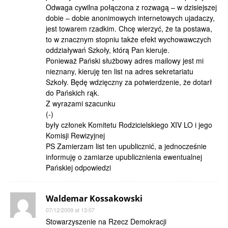
Odwaga cywilna połączona z rozwagą – w dzisiejszej
dobie – dobie anonimowych internetowych ujadaczy,
jest towarem rzadkim. Chcę wierzyć, że ta postawa,
to w znacznym stopniu także efekt wychowawczych
oddziaływań Szkoły, którą Pan kieruje.
Ponieważ Pański służbowy adres mailowy jest mi
nieznany, kieruję ten list na adres sekretariatu
Szkoły. Będę wdzięczny za potwierdzenie, że dotarł
do Pańskich rąk.
Z wyrazami szacunku
(-)
były członek Komitetu Rodzicielskiego XIV LO i jego
Komisji Rewizyjnej
PS Zamierzam list ten upublicznić, a jednocześnie
informuję o zamiarze upublicznienia ewentualnej
Pańskiej odpowiedzi
Waldemar Kossakowski
07/12/2009 at 13:07
Stowarzyszenie na Rzecz Demokracji