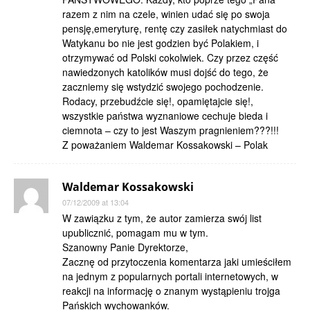
razem z nim na czele, winien udać się po swoja
pensję,emeryturę, rentę czy zasiłek natychmiast do
Watykanu bo nie jest godzien być Polakiem, i
otrzymywać od Polski cokolwiek. Czy przez część
nawiedzonych katolików musi dojść do tego, że
zaczniemy się wstydzić swojego pochodzenie.
Rodacy, przebudźcie się!, opamiętajcie się!,
wszystkie państwa wyznaniowe cechuje bieda i
ciemnota – czy to jest Waszym pragnieniem???!!!
Z poważaniem Waldemar Kossakowski – Polak
Waldemar Kossakowski
07/12/2009 at 13:04
W zawiązku z tym, że autor zamierza swój list
upublicznić, pomagam mu w tym.
Szanowny Panie Dyrektorze,
Zacznę od przytoczenia komentarza jaki umieściłem
na jednym z popularnych portali internetowych, w
reakcji na informację o znanym wystąpieniu trojga
Pańskich wychowanków.