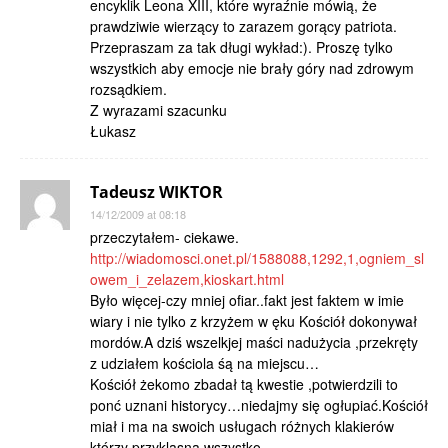
encyklik Leona XIII, które wyraźnie mówią, że
prawdziwie wierzący to zarazem gorący patriota.
Przepraszam za tak długi wykład:). Proszę tylko
wszystkich aby emocje nie brały góry nad zdrowym
rozsądkiem.
Z wyrazami szacunku
Łukasz
Tadeusz WIKTOR
14/12/2009 at 08:18
przeczytałem- ciekawe.
http://wiadomosci.onet.pl/1588088,1292,1,ogniem_sl
owem_i_zelazem,kioskart.html
Było więcej-czy mniej ofiar..fakt jest faktem w imie
wiary i nie tylko z krzyżem w ęku Kościół dokonywał
mordów.A dziś wszelkjej maści nadużycia ,przekręty
z udziałem kościola śą na miejscu…
Kościół żekomo zbadał tą kwestie ,potwierdzili to
ponć uznani historycy…niedajmy się ogłupiać.Kościół
miał i ma na swoich usługach różnych klakierów
którzy przyklasną wszystko..