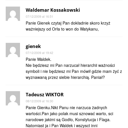
Waldemar Kossakowski
07/12/2009 at 16:51
Panie Gienek czytaj Pan dokładnie skoro krzyż
ważniejszy od Orła to won do Watykanu,
gienek
07/12/2009 at 19:42
Panie Waldek.
Nie będziesz mi Pan narzucał hierarchii ważności
symboli i nie będziesz mi Pan mówił gdzie mam żyć z
wyznawaną przez siebie hierarchią. Paniał?
Tadeusz WIKTOR
08/12/2009 at 16:30
Panie Gienku.Nikt Panu nie narzuca żadnych
wartości.Pan jako polak musi sznować warto, sci
narodowe jakimi są Godło, Konstytucja i Flaga.
Natomiast ja i Pan Waldek i wszysct inni