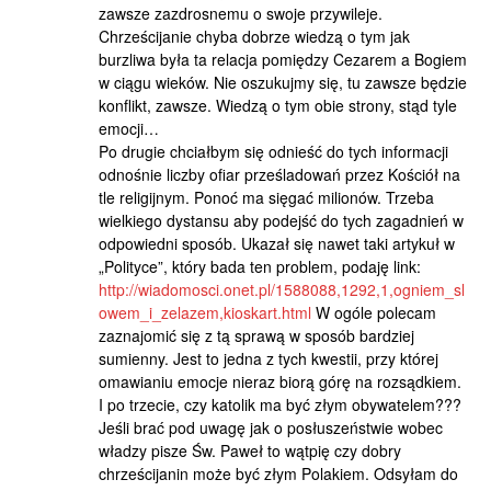
zawsze zazdrosnemu o swoje przywileje.
Chrześcijanie chyba dobrze wiedzą o tym jak
burzliwa była ta relacja pomiędzy Cezarem a Bogiem
w ciągu wieków. Nie oszukujmy się, tu zawsze będzie
konflikt, zawsze. Wiedzą o tym obie strony, stąd tyle
emocji…
Po drugie chciałbym się odnieść do tych informacji
odnośnie liczby ofiar prześladowań przez Kościół na
tle religijnym. Ponoć ma sięgać milionów. Trzeba
wielkiego dystansu aby podejść do tych zagadnień w
odpowiedni sposób. Ukazał się nawet taki artykuł w
„Polityce”, który bada ten problem, podaję link:
http://wiadomosci.onet.pl/1588088,1292,1,ogniem_sl
owem_i_zelazem,kioskart.html
W ogóle polecam
zaznajomić się z tą sprawą w sposób bardziej
sumienny. Jest to jedna z tych kwestii, przy której
omawianiu emocje nieraz biorą górę na rozsądkiem.
I po trzecie, czy katolik ma być złym obywatelem???
Jeśli brać pod uwagę jak o posłuszeństwie wobec
władzy pisze Św. Paweł to wątpię czy dobry
chrześcijanin może być złym Polakiem. Odsyłam do