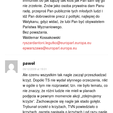
immunitet bo jak sądzę taki ktoś jak Pan sam się go
nie zrzeknie. Znów jako osoba prywatna dam Panu
radę, przeproś Pan publicznie tych młodych ludzi i
idź Pan dobrowolnie precz z polityki, najlepiej do
Watykanu, gdyz widać, że lubi Pan być obywatelem
Państwa Wyznaniowego.
Bez poważania.
Waldemar Kossakowski
ryszardantoni.legutko@europarl.europa.eu
epwarszawa@europarl.europa.eu
paweł
09/12/2009 at 19:01
Ale czemu wszystkim tak nagle zaczął przeszkadzać
krzyż. Dopóki TS nie wydał słynnego orzeczenia, nikt
w ogóle o tym nie rozprawiał, tzn. nie było tematu, co
nie znaczy, że różni ludzie nie mieli w planach
podjęcia w pewnym momencie akcji „zdejmujemy
krzyże”. Zachowujecie się nagle jak stado gołębi.
Trybunał orzekł o krzyżach, TVN powiedziało o
krzyżach, gazeta napisała o krzyżach i od razu nagle