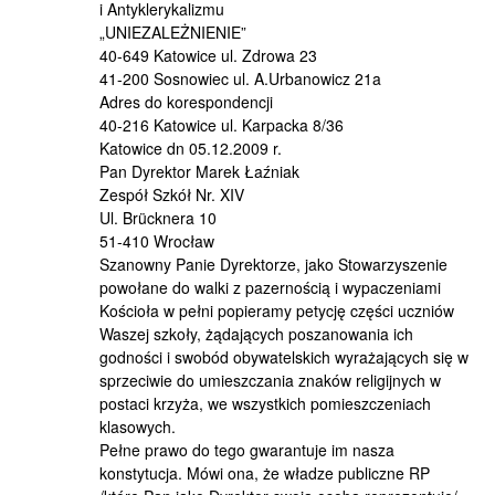
i Antyklerykalizmu
„UNIEZALEŻNIENIE”
40-649 Katowice ul. Zdrowa 23
41-200 Sosnowiec ul. A.Urbanowicz 21a
Adres do korespondencji
40-216 Katowice ul. Karpacka 8/36
Katowice dn 05.12.2009 r.
Pan Dyrektor Marek Łaźniak
Zespół Szkół Nr. XIV
Ul. Brücknera 10
51-410 Wrocław
Szanowny Panie Dyrektorze, jako Stowarzyszenie
powołane do walki z pazernością i wypaczeniami
Kościoła w pełni popieramy petycję części uczniów
Waszej szkoły, żądających poszanowania ich
godności i swobód obywatelskich wyrażających się w
sprzeciwie do umieszczania znaków religijnych w
postaci krzyża, we wszystkich pomieszczeniach
klasowych.
Pełne prawo do tego gwarantuje im nasza
konstytucja. Mówi ona, że władze publiczne RP