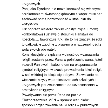
urzędowych.
Pan, jako Dyrektor, nie może kierować się własnymi
przekonaniami światopoglądowymi a wręcz musi pan
zachować pełną bezstronność w stosunku do
wszystkich.
Krk poprzez niektóre zapisy konstytucyjne, umowę
konkordatową i ustawę o stosunku Państwa do
Kościoła…. faworyzuje Krk, ale to nie znaczy, że robi
to całkowicie zgodnie z prawem a w szczególności z
wolą swoich obywateli.
Konstytucyjnie przypisana wolność do wyznawania
religii, zostanie przez Pana w pełni zachowana, jeżeli
zezwoli Pan swoim katechetom na eksponowanie
symboli religijnych w czasie prowadzenia lekcji religii,
w sali w której ta lekcja się odbywa. Zezwalanie na
wieszanie krzyży w pomieszczeniach szkolnych i
urzędowych jest zmuszaniem do uczestniczenia w
praktykach religijnych.
Powoływanie się przez Pana na par.12
/Rozporządzenia MEN w sprawie warunków i
sposobu organizowania nauki religii w publicznych