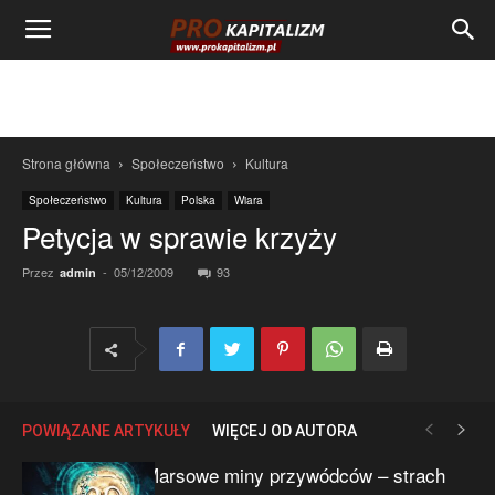
Strona główna
Społeczeństwo
Kultura
Społeczeństwo
Kultura
Polska
Wiara
Petycja w sprawie krzyży
Przez
-
05/12/2009
93
admin
POWIĄZANE ARTYKUŁY
WIĘCEJ OD AUTORA
Marsowe miny przywódców – strach