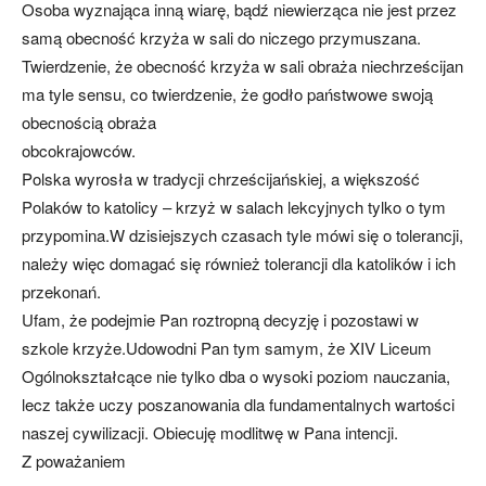
Osoba wyznająca inną wiarę, bądź niewierząca nie jest przez
samą obecność krzyża w sali do niczego przymuszana.
Twierdzenie, że obecność krzyża w sali obraża niechrześcijan
ma tyle sensu, co twierdzenie, że godło państwowe swoją
obecnością obraża
obcokrajowców.
Polska wyrosła w tradycji chrześcijańskiej, a większość
Polaków to katolicy – krzyż w salach lekcyjnych tylko o tym
przypomina.W dzisiejszych czasach tyle mówi się o tolerancji,
należy więc domagać się również tolerancji dla katolików i ich
przekonań.
Ufam, że podejmie Pan roztropną decyzję i pozostawi w
szkole krzyże.Udowodni Pan tym samym, że XIV Liceum
Ogólnokształcące nie tylko dba o wysoki poziom nauczania,
lecz także uczy poszanowania dla fundamentalnych wartości
naszej cywilizacji. Obiecuję modlitwę w Pana intencji.
Z poważaniem