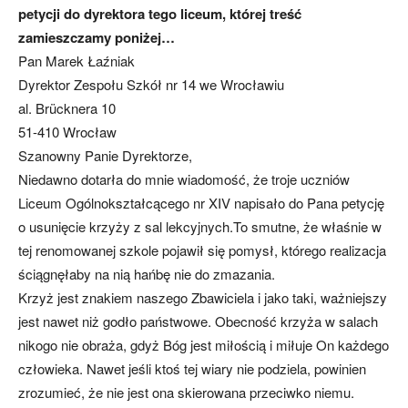
petycji do dyrektora tego liceum, której treść
zamieszczamy poniżej…
Pan Marek Łaźniak
Dyrektor Zespołu Szkół nr 14 we Wrocławiu
al. Brücknera 10
51-410 Wrocław
Szanowny Panie Dyrektorze,
Niedawno dotarła do mnie wiadomość, że troje uczniów
Liceum Ogólnokształcącego nr XIV napisało do Pana petycję
o usunięcie krzyży z sal lekcyjnych.To smutne, że właśnie w
tej renomowanej szkole pojawił się pomysł, którego realizacja
ściągnęłaby na nią hańbę nie do zmazania.
Krzyż jest znakiem naszego Zbawiciela i jako taki, ważniejszy
jest nawet niż godło państwowe. Obecność krzyża w salach
nikogo nie obraża, gdyż Bóg jest miłością i miłuje On każdego
człowieka. Nawet jeśli ktoś tej wiary nie podziela, powinien
zrozumieć, że nie jest ona skierowana przeciwko niemu.