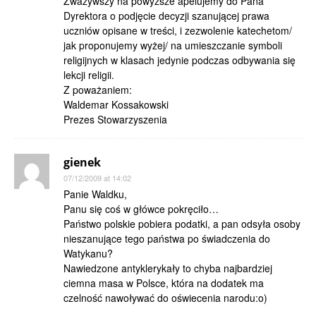
Zważywszy na powyższe apelujemy do Pana
Dyrektora o podjęcie decyzji szanującej prawa
uczniów opisane w treści, i zezwolenie katechetom/
jak proponujemy wyżej/ na umieszczanie symboli
religijnych w klasach jedynie podczas odbywania się
lekcji religii.
Z poważaniem:
Waldemar Kossakowski
Prezes Stowarzyszenia
gienek
07/12/2009 at 14:02
Panie Waldku,
Panu się coś w główce pokręciło…
Państwo polskie pobiera podatki, a pan odsyła osoby
nieszanujące tego państwa po świadczenia do
Watykanu?
Nawiedzone antyklerykały to chyba najbardziej
ciemna masa w Polsce, która na dodatek ma
czelność nawoływać do oświecenia narodu:o)