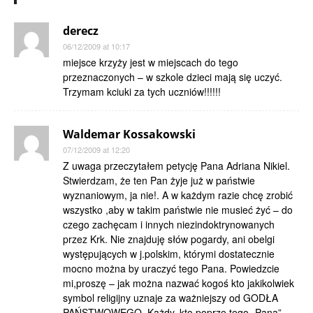
derecz
06/12/2009 at 10:17
miejsce krzyży jest w miejscach do tego
przeznaczonych – w szkole dzieci mają się uczyć.
Trzymam kciuki za tych uczniów!!!!!!
Waldemar Kossakowski
07/12/2009 at 12:20
Z uwaga przeczytałem petycję Pana Adriana Nikiel.
Stwierdzam, że ten Pan żyje już w państwie
wyznaniowym, ja nie!. A w każdym razie chcę zrobić
wszystko ,aby w takim państwie nie musieć żyć – do
czego zachęcam i innych niezindoktrynowanych
przez Krk. Nie znajduję słów pogardy, ani obelgi
występujących w j.polskim, którymi dostatecznie
mocno można by uraczyć tego Pana. Powiedzcie
mi,proszę – jak można nazwać kogoś kto jakikolwiek
symbol religijny uznaje za ważniejszy od GODŁA
PAŃSTWOWEGO. Każdy, kto poprze tego „Pana”