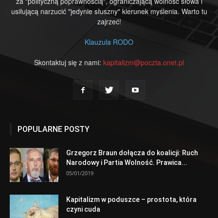
za "polityczną poprawnością", ograniczającą wolność słowa i
usiłującą narzucić "jedynie słuszny" kierunek myślenia. Warto tu
zajrzeć!
Klauzula RODO
Skontaktuj się z nami:
kapitalizm@poczta.onet.pl
POPULARNE POSTY
Grzegorz Braun dołącza do koalicji: Ruch
Narodowy i Partia Wolność. Prawica...
05/01/2019
Kapitalizm w poduszce – prostota, która
czyni cuda