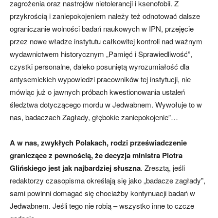
zagrożenia oraz nastrojów nietolerancji i ksenofobii. Z
przykrością i zaniepokojeniem należy też odnotować dalsze
ograniczanie wolności badań naukowych w IPN, przejęcie
przez nowe władze instytutu całkowitej kontroli nad ważnym
wydawnictwem historycznym „Pamięć i Sprawiedliwość”,
czystki personalne, daleko posuniętą wyrozumiałość dla
antysemickich wypowiedzi pracowników tej instytucji, nie
mówiąc już o jawnych próbach kwestionowania ustaleń
śledztwa dotyczącego mordu w Jedwabnem. Wywołuje to w
nas, badaczach Zagłady, głębokie zaniepokojenie”…
A w nas, zwykłych Polakach, rodzi przeświadczenie
graniczące z pewnością, że decyzja ministra Piotra
Glińskiego jest jak najbardziej słuszna
. Zresztą, jeśli
redaktorzy czasopisma określają się jako „badacze zagłady”,
sami powinni domagać się chociażby kontynuacji badań w
Jedwabnem. Jeśli tego nie robią – wszystko inne to czcze