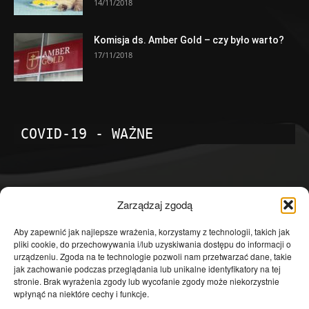
14/11/2018
Komisja ds. Amber Gold – czy było warto?
17/11/2018
COVID-19 - WAŻNE
POPULARNE KATEGORIE
Zarządzaj zgodą
Temat dnia
4601
Aby zapewnić jak najlepsze wrażenia, korzystamy z technologii, takich jak
pliki cookie, do przechowywania i/lub uzyskiwania dostępu do informacji o
Publicystyka
4363
urządzeniu. Zgoda na te technologie pozwoli nam przetwarzać dane, takie
jak zachowanie podczas przeglądania lub unikalne identyfikatory na tej
Polityka
3639
stronie. Brak wyrażenia zgody lub wycofanie zgody może niekorzystnie
Polska
3462
wpłynąć na niektóre cechy i funkcje.