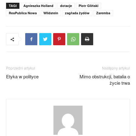
TAGI
Agnieszka Holland
dotacje
Piotr Gliński
ResPublica Nowa
Wildstein
zagłada żydów
Zaremba
Poprzedni artykuł
Następny artykuł
Etyka w polityce
Mimo obstrukcji, batalia o
życie trwa