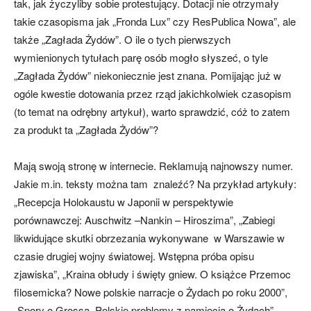
tak, jak życzyliby sobie protestujący. Dotacji nie otrzymały
takie czasopisma jak „Fronda Lux” czy ResPublica Nowa”, ale
także „Zagłada Żydów”. O ile o tych pierwszych
wymienionych tytułach parę osób mogło słyszeć, o tyle
„Zagłada Żydów” niekoniecznie jest znana. Pomijając już w
ogóle kwestie dotowania przez rząd jakichkolwiek czasopism
(to temat na odrębny artykuł), warto sprawdzić, cóż to zatem
za produkt ta „Zagłada Żydów”?
Mają swoją stronę w internecie. Reklamują najnowszy numer.
Jakie m.in. teksty można tam znaleźć? Na przykład artykuły:
„Recepcja Holokaustu w Japonii w perspektywie
porównawczej: Auschwitz –Nankin – Hiroszima”, „Zabiegi
likwidujące skutki obrzezania wykonywane w Warszawie w
czasie drugiej wojny światowej. Wstępna próba opisu
zjawiska”, „Kraina obłudy i święty gniew. O książce Przemoc
filosemicka? Nowe polskie narracje o Żydach po roku 2000”,
„Spory o Grossa. Polskie problemy z pamięcią o Żydach”…