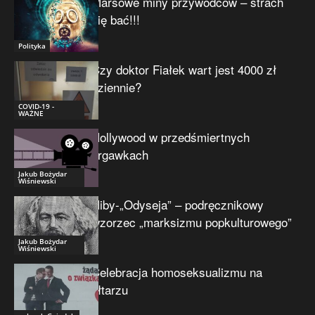
Marsowe miny przywódców – strach
się bać!!!
Polityka
Czy doktor Fiałek wart jest 4000 zł
dziennie?
COVID-19 -
WAŻNE
Hollywood w przedśmiertnych
drgawkach
Jakub Bożydar
Wiśniewski
Niby-„Odyseja” – podręcznikowy
wzorzec „marksizmu popkulturowego”
Jakub Bożydar
Wiśniewski
Celebracja homoseksualizmu na
ołtarzu