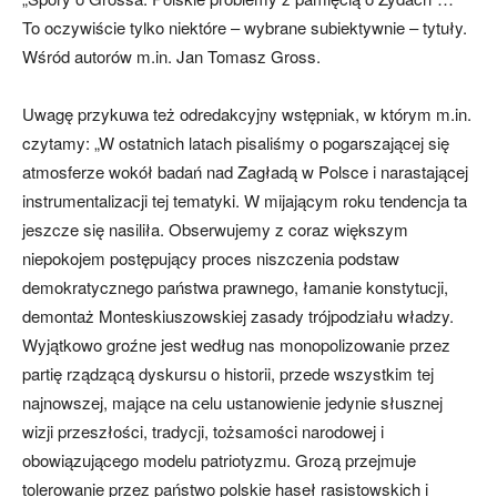
To oczywiście tylko niektóre – wybrane subiektywnie – tytuły.
Wśród autorów m.in. Jan Tomasz Gross.
Uwagę przykuwa też odredakcyjny wstępniak, w którym m.in.
czytamy: „W ostatnich latach pisaliśmy o pogarszającej się
atmosferze wokół badań nad Zagładą w Polsce i narastającej
instrumentalizacji tej tematyki. W mijającym roku tendencja ta
jeszcze się nasiliła. Obserwujemy z coraz większym
niepokojem postępujący proces niszczenia podstaw
demokratycznego państwa prawnego, łamanie konstytucji,
demontaż Monteskiuszowskiej zasady trójpodziału władzy.
Wyjątkowo groźne jest według nas monopolizowanie przez
partię rządzącą dyskursu o historii, przede wszystkim tej
najnowszej, mające na celu ustanowienie jedynie słusznej
wizji przeszłości, tradycji, tożsamości narodowej i
obowiązującego modelu patriotyzmu. Grozą przejmuje
tolerowanie przez państwo polskie haseł rasistowskich i