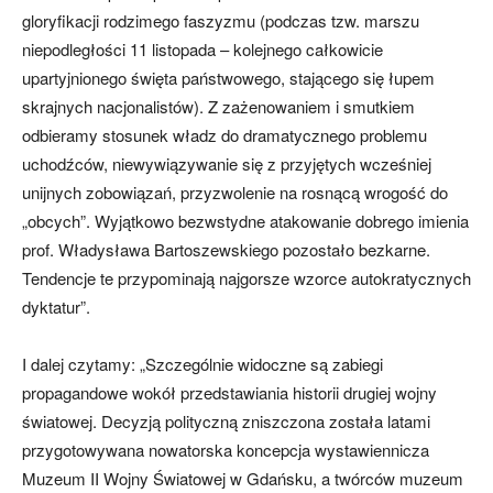
gloryfikacji rodzimego faszyzmu (podczas tzw. marszu
niepodległości 11 listopada – kolejnego całkowicie
upartyjnionego święta państwowego, stającego się łupem
skrajnych nacjonalistów). Z zażenowaniem i smutkiem
odbieramy stosunek władz do dramatycznego problemu
uchodźców, niewywiązywanie się z przyjętych wcześniej
unijnych zobowiązań, przyzwolenie na rosnącą wrogość do
„obcych”. Wyjątkowo bezwstydne atakowanie dobrego imienia
prof. Władysława Bartoszewskiego pozostało bezkarne.
Tendencje te przypominają najgorsze wzorce autokratycznych
dyktatur”.
I dalej czytamy: „Szczególnie widoczne są zabiegi
propagandowe wokół przedstawiania historii drugiej wojny
światowej. Decyzją polityczną zniszczona została latami
przygotowywana nowatorska koncepcja wystawiennicza
Muzeum II Wojny Światowej w Gdańsku, a twórców muzeum