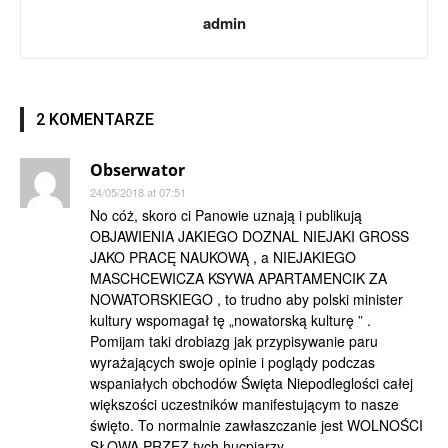
admin
2 KOMENTARZE
Obserwator
24/05/2018 at 07:51
No cóż, skoro ci Panowie uznają i publikują
OBJAWIENIA JAKIEGO DOZNAL NIEJAKI GROSS
JAKO PRACĘ NAUKOWĄ , a NIEJAKIEGO
MASCHCEWICZA KSYWA APARTAMENCIK ZA
NOWATORSKIEGO , to trudno aby polski minister
kultury wspomagał tę „nowatorską kulturę ” .
Pomijam taki drobiazg jak przypisywanie paru
wyrażających swoje opinie i poglądy podczas
wspaniałych obchodów Święta Niepodleglości całej
większości uczestników manifestującym to nasze
święto. To normalnie zawłaszczanie jest WOLNOŚCI
SŁOWA PRZEZ tych hucpiarzy .