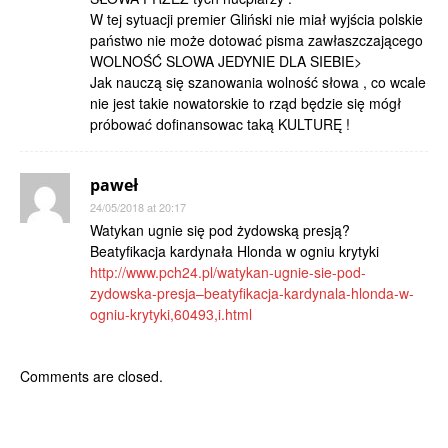
W tej sytuacji premier Gliński nie miał wyjścia polskie
państwo nie może dotować pisma zawłaszczającego
WOLNOŚĆ SLOWA JEDYNIE DLA SIEBIE>
Jak nauczą się szanowania wolność słowa , co wcale
nie jest takie nowatorskie to rząd będzie się mógł
próbować dofinansowac taką KULTURĘ !
paweł
24/05/2018 at 20:17
Watykan ugnie się pod żydowską presją?
Beatyfikacja kardynała Hlonda w ogniu krytyki
http://www.pch24.pl/watykan-ugnie-sie-pod-
zydowska-presja–beatyfikacja-kardynala-hlonda-w-
ogniu-krytyki,60493,i.html
Comments are closed.