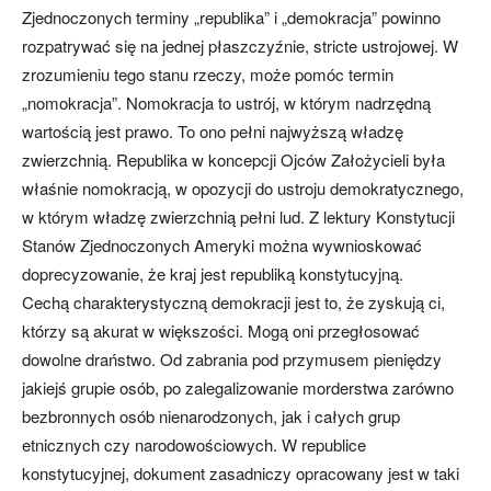
Zjednoczonych terminy „republika” i „demokracja” powinno
rozpatrywać się na jednej płaszczyźnie, stricte ustrojowej. W
zrozumieniu tego stanu rzeczy, może pomóc termin
„nomokracja”. Nomokracja to ustrój, w którym nadrzędną
wartością jest prawo. To ono pełni najwyższą władzę
zwierzchnią. Republika w koncepcji Ojców Założycieli była
właśnie nomokracją, w opozycji do ustroju demokratycznego,
w którym władzę zwierzchnią pełni lud. Z lektury Konstytucji
Stanów Zjednoczonych Ameryki można wywnioskować
doprecyzowanie, że kraj jest republiką konstytucyjną.
Cechą charakterystyczną demokracji jest to, że zyskują ci,
którzy są akurat w większości. Mogą oni przegłosować
dowolne draństwo. Od zabrania pod przymusem pieniędzy
jakiejś grupie osób, po zalegalizowanie morderstwa zarówno
bezbronnych osób nienarodzonych, jak i całych grup
etnicznych czy narodowościowych. W republice
konstytucyjnej, dokument zasadniczy opracowany jest w taki