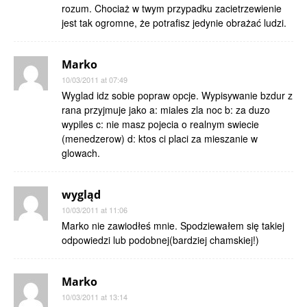
rozum. Chociaż w twym przypadku zacietrzewienie
jest tak ogromne, że potrafisz jedynie obrażać ludzi.
Marko
10/03/2011 at 07:49
Wyglad idz sobie popraw opcje. Wypisywanie bzdur z
rana przyjmuje jako a: miales zla noc b: za duzo
wypiles c: nie masz pojecia o realnym swiecie
(menedzerow) d: ktos ci placi za mieszanie w
glowach.
wygląd
10/03/2011 at 11:06
Marko nie zawiodłeś mnie. Spodziewałem się takiej
odpowiedzi lub podobnej(bardziej chamskiej!)
Marko
10/03/2011 at 13:14