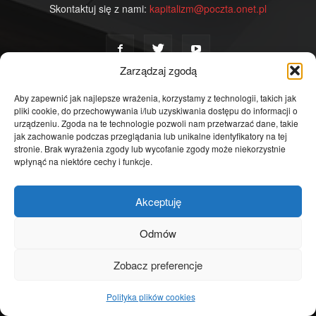
Skontaktuj się z nami:
kapitalizm@poczta.onet.pl
Zarządzaj zgodą
Aby zapewnić jak najlepsze wrażenia, korzystamy z technologii, takich jak
POPULARNE POSTY
pliki cookie, do przechowywania i/lub uzyskiwania dostępu do informacji o
urządzeniu. Zgoda na te technologie pozwoli nam przetwarzać dane, takie
jak zachowanie podczas przeglądania lub unikalne identyfikatory na tej
Grzegorz Braun dołącza do koalicji: Ruch
stronie. Brak wyrażenia zgody lub wycofanie zgody może niekorzystnie
Narodowy i Partia Wolność. Prawica...
wpłynąć na niektóre cechy i funkcje.
05/01/2019
Akceptuję
Kapitalizm w poduszce – prostota, która
czyni cuda
Odmów
14/11/2018
Zobacz preferencje
Komisja ds. Amber Gold – czy było warto?
17/11/2018
Polityka plików cookies