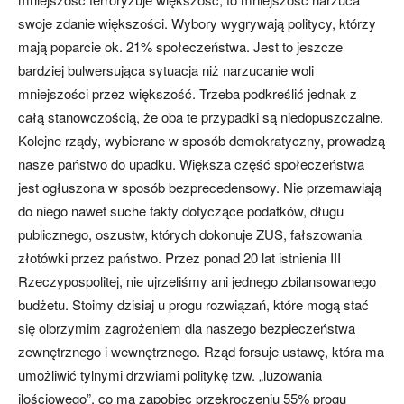
swoje zdanie większości. Wybory wygrywają politycy, którzy
mają poparcie ok. 21% społeczeństwa. Jest to jeszcze
bardziej bulwersująca sytuacja niż narzucanie woli
mniejszości przez większość. Trzeba podkreślić jednak z
całą stanowczością, że oba te przypadki są niedopuszczalne.
Kolejne rządy, wybierane w sposób demokratyczny, prowadzą
nasze państwo do upadku. Większa część społeczeństwa
jest ogłuszona w sposób bezprecedensowy. Nie przemawiają
do niego nawet suche fakty dotyczące podatków, długu
publicznego, oszustw, których dokonuje ZUS, fałszowania
złotówki przez państwo. Przez ponad 20 lat istnienia III
Rzeczypospolitej, nie ujrzeliśmy ani jednego zbilansowanego
budżetu. Stoimy dzisiaj u progu rozwiązań, które mogą stać
się olbrzymim zagrożeniem dla naszego bezpieczeństwa
zewnętrznego i wewnętrznego. Rząd forsuje ustawę, która ma
umożliwić tylnymi drzwiami politykę tzw. „luzowania
ilościowego”, co ma zapobiec przekroczeniu 55% progu