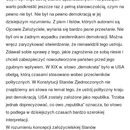
warto podkreślić jeszcze raz z pełną stanowczością, czym na
pewno nie był. Nie był na pewno demokracją w jej
dzisiejszym rozumieniu. Z pism i listów, których autorami są
Ojcowie Założyciele, wyłania się bardzo jasne przesłanie. Nie
byli oni w żadnym wypadku zwolennikami demokracji. Można
wręcz zaryzykować stwierdzenie, że nienawidzili tego ustroju.
Zdawali sobie sprawę z tego, jakie zagrożenia ze sobą niesie i
chcieli zabezpieczyć nowoutworzone państwo przed jego
zgubnym wpływem. W XIX w. słowo „demokrata” było w USA
obelgą, którą czasami stosowano wobec przeciwników
politycznych. W Konstytucji Stanów Zjednoczonych nie
znajdziemy ani słowa na temat tego, że ustrój polityczny kraju
jest demokracją. USA zostały założone jako republika. Trzeba
jednak doprecyzować, co owo „republika” oznacza, bo słowo
to podlega w dzisiejszych czasach bardzo szerokiej
interpretacji.
W rozumieniu koncepcji założycielskiej Stanów