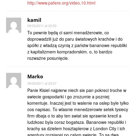
http://www.pafere.org/video,10.html
kamil
09/03/2011 at 22:53
To pewnie będą ci sami menadżerowie, co
doprowadzili już do paru światowych krachów i do
spółki z władzą czynią z państw bananowe republiki
z kapitalizmem kompradorskim. o, to bardzo
rozważne posunięcie.
Marko
09/03/2011 at 23:07
Panie Kisiel najpierw niech sie pan pokreci troche w
swiecie gospodarki i go zrozumie a pozniej
komentuje. Inaczej jest to walenie na oslep byle tylko
cos napisac. To wlasnie menedzerowie setek tysiecy
firm dbaja o to aby ten swiat sie sprawnie krecil a
ludzkosc byla coraz bogatsza. Bananowe republiki i
krachy sa dzielem hosztaplerow z London City i ich
agentury rozsianej po calym swiecie. To sa dwa