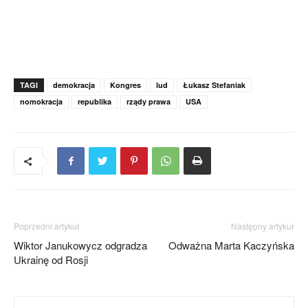
TAGI
demokracja
Kongres
lud
Łukasz Stefaniak
nomokracja
republika
rządy prawa
USA
Poprzedni artykuł
Następny artykuł
Wiktor Janukowycz odgradza
Odważna Marta Kaczyńska
Ukrainę od Rosji