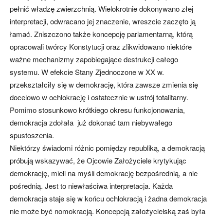
pełnić władzę zwierzchnią. Wielokrotnie dokonywano złej
interpretacji, odwracano jej znaczenie, wreszcie zaczęto ją
łamać. Zniszczono także koncepcję parlamentarną, którą
opracowali twórcy Konstytucji oraz zlikwidowano niektóre
ważne mechanizmy zapobiegające destrukcji całego
systemu. W efekcie Stany Zjednoczone w XX w.
przekształciły się w demokrację, która zawsze zmienia się
docelowo w ochlokrację i ostatecznie w ustrój totalitarny.
Pomimo stosunkowo krótkiego okresu funkcjonowania,
demokracja zdołała już dokonać tam niebywałego
spustoszenia.
Niektórzy świadomi różnic pomiędzy republiką, a demokracją
próbują wskazywać, że Ojcowie Założyciele krytykując
demokrację, mieli na myśli demokrację bezpośrednią, a nie
pośrednią. Jest to niewłaściwa interpretacja. Każda
demokracja staje się w końcu ochlokracją i żadna demokracja
nie może być nomokracją. Koncepcją założycielską zaś była