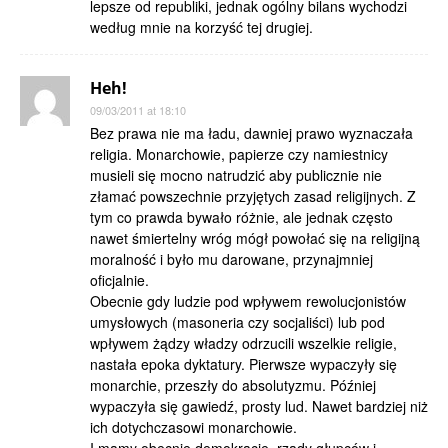
lepsze od republiki, jednak ogólny bilans wychodzi
według mnie na korzyść tej drugiej.
Heh!
09/03/2011 at 18:10
Bez prawa nie ma ładu, dawniej prawo wyznaczała
religia. Monarchowie, papierze czy namiestnicy
musieli się mocno natrudzić aby publicznie nie
złamać powszechnie przyjętych zasad religijnych. Z
tym co prawda bywało różnie, ale jednak często
nawet śmiertelny wróg mógł powołać się na religijną
moralność i było mu darowane, przynajmniej
oficjalnie.
Obecnie gdy ludzie pod wpływem rewolucjonistów
umysłowych (masoneria czy socjaliści) lub pod
wpływem żądzy władzy odrzucili wszelkie religie,
nastała epoka dyktatury. Pierwsze wypaczyły się
monarchie, przeszły do absolutyzmu. Później
wypaczyła się gawiedź, prosty lud. Nawet bardziej niż
ich dotychczasowi monarchowie.