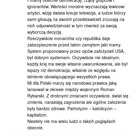
I mamy obecnie demokrację, rządy głupców i
ignorantów. Wartości moralne wyznaczają lewicowi
artyści, wizję świata kreuje telewizja, a ludzie którzy
sami głosują na swoich przedstawicieli zrzucają na
nich odpowiedzialność w tym również za swoją
wyborczą decyzję.
Rzeczywiście monarchia czy republika daje
zabezpieczenie przed takim zamętem jaki mamy.
System proponowany przez ojców założycieli USA,
był dobrym systemem. Oczywiście nie idealnym,
każdy kraj ma swoje własne uwarunkowania, ale był
lepszy niż demokracja, właśnie ze względu na
istnienie obowiązującego wszystkich prawa.
Mi dla Polski marzy się narodowa prawica jaką
lansował w okresie między wojennym Roman
Rybarski. Z drobnymi zmianami oczywiście, świat się
zmienia, narastają zagrożenia ale ogólne założenia
były bardzo zdrowe. Patriotyzm – katolicyzm –
kapitalizm.
Niestety nie ma wielu ludzi o takich poglądach
obecnie.