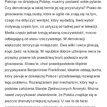
Patrząc na dzisiejszą Polskę, musimy postawić sobie pytanie.
Czy demokracja w takiej formie jej się przysłużyła? Prawo do
głosowania mają osoby, które w ogóle nie znają się na tym,
czego ma dotyczyć werdykt, który wydadzą. Swój wybór
motywują często tym, co usłyszą od ładnej pani w telewizji.
Media często jednak kreują własną rzeczywistość, mocno
odbiegającą od stanu rzeczywistego. W demokracji
większość terroryzuje mniejszość. Dwa wilki i owca głosują,
kogo zjeść na kolację. W republice dobrze uzbrojona owca (w
przepisy prawne lub prawdziwą broń) podważa wynik
głosowania. Słowa te, choć prawdopodobnie błędnie
przypisywane Benjaminowi Franklinowi, idealnie oddają ducha,
który panuje w dzisiejszej Polsce i przedstawiają rozwiązanie
tego problemu. Rozwiązaniem jest mechanizm, który legł u
podstaw założenia Stanów Zjednoczonych Ameryki. Można
nawet zaryzykować stwierdzenie, że Polska znajduje się w
jeszcze dramatyczniejszej sytuacji. U nas to de facto
mniejszość terroryzuje większość, to mniejszość narzuca