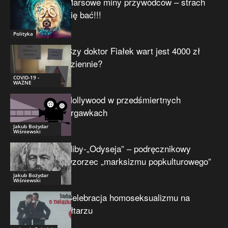
Marsowe miny przywódców – strach
się bać!!!
Polityka
Czy doktor Fiałek wart jest 4000 zł
dziennie?
COVID-19 -
WAŻNE
Hollywood w przedśmiertnych
drgawkach
Jakub Bożydar
Wiśniewski
Niby-„Odyseja” – podręcznikowy
wzorzec „marksizmu popkulturowego”
Jakub Bożydar
Wiśniewski
Celebracja homoseksualizmu na
ołtarzu