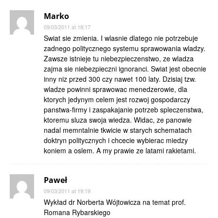
Marko
09/03/2011 at 18:17
Swiat sie zmienia. I wlasnie dlatego nie potrzebuje
zadnego politycznego systemu sprawowania wladzy.
Zawsze istnieje tu niebezpieczenstwo, ze wladza
zajma sie niebezpieczni ignoranci. Swiat jest obecnie
inny niz przed 300 czy nawet 100 laty. Dzisiaj tzw.
wladze powinni sprawowac menedzerowie, dla
ktorych jedynym celem jest rozwoj gospodarczy
panstwa-firmy i zaspakajanie potrzeb spleczenstwa,
ktoremu sluza swoja wiedza. Widac, ze panowie
nadal memntalnie tkwicie w starych schematach
doktryn politycznych i chcecie wybierac miedzy
koniem a oslem. A my prawie ze latami rakietami.
Paweł
09/03/2011 at 19:19
Wykład dr Norberta Wójtowicza na temat prof.
Romana Rybarskiego