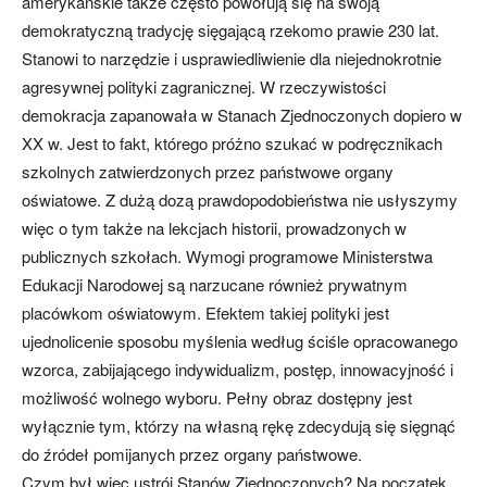
amerykańskie także często powołują się na swoją
demokratyczną tradycję sięgającą rzekomo prawie 230 lat.
Stanowi to narzędzie i usprawiedliwienie dla niejednokrotnie
agresywnej polityki zagranicznej. W rzeczywistości
demokracja zapanowała w Stanach Zjednoczonych dopiero w
XX w. Jest to fakt, którego próżno szukać w podręcznikach
szkolnych zatwierdzonych przez państwowe organy
oświatowe. Z dużą dozą prawdopodobieństwa nie usłyszymy
więc o tym także na lekcjach historii, prowadzonych w
publicznych szkołach. Wymogi programowe Ministerstwa
Edukacji Narodowej są narzucane również prywatnym
placówkom oświatowym. Efektem takiej polityki jest
ujednolicenie sposobu myślenia według ściśle opracowanego
wzorca, zabijającego indywidualizm, postęp, innowacyjność i
możliwość wolnego wyboru. Pełny obraz dostępny jest
wyłącznie tym, którzy na własną rękę zdecydują się sięgnąć
do źródeł pomijanych przez organy państwowe.
Czym był więc ustrój Stanów Zjednoczonych? Na początek