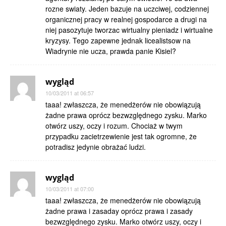
rozne swiaty. Jeden bazuje na uczciwej, codziennej
organicznej pracy w realnej gospodarce a drugi na
niej pasozytuje tworzac wirtualny pieniadz i wirtualne
kryzysy. Tego zapewne jednak licealistsow na
Wiadrynie nie ucza, prawda panie Kisiel?
wygląd
10/03/2011 at 06:57
taaa! zwłaszcza, że menedżerów nie obowiązują
żadne prawa oprócz bezwzględnego zysku. Marko
otwórz uszy, oczy i rozum. Chociaż w twym
przypadku zacietrzewienie jest tak ogromne, że
potradisz jedynie obrażać ludzi.
wygląd
10/03/2011 at 07:00
taaa! zwłaszcza, że menedżerów nie obowiązują
żadne prawa i zasaday oprócz prawa i zasady
bezwzględnego zysku. Marko otwórz uszy, oczy i