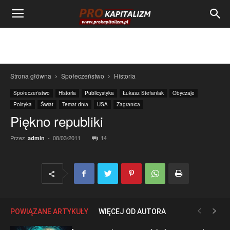
Strona główna
Społeczeństwo
Historia
Społeczeństwo
Historia
Publicystyka
Łukasz Stefaniak
Obyczaje
Polityka
Świat
Temat dnia
USA
Zagranica
Piękno republiki
Przez
-
08/03/2011
14
admin
POWIĄZANE ARTYKUŁY
WIĘCEJ OD AUTORA