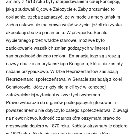
Zmiany z 1913 roku były storpedowaniem całej koncepcji,
jaką zbudowali Ojcowie Założyciele. Żeby zrozumieć to
dokładnie, trzeba zaznaczyć, że w modelu amerykańskim
żadna ustawa nie ma prawa wejść w życie, jeżeli nie zyska
akceptacji obu izb parlamentu. W przypadku Senatu
wybieranego przez władze stanowe, możliwe było
zablokowanie wszelkich zmian godzących w interes i
samorządność danego regionu. Emanacją tego są zresztą
nazwy obu izb amerykańskiego Kongresu, które nie zostały
nadane przypadkowo. W Izbie Reprezentantów zasiadają
Reprezentanci społeczeństwa, w Senacie zasiadają z kolei
Senatorowie, którzy nigdy nie mieli być w koncepcji
założycielskiej wyłaniani w zwykłych wyborach.
Prawo wyborcze do organów podlegających głosowaniu
powszechnemu nie dotyczyło całego społeczeństwa. Z uwagi
na niewolnictwo, ludność czarnoskóra otrzymała prawo do
głosowania dopiero w 1870 roku. Kobiety otrzymały je dopiero
w 1920 roku. Ale to nie wszystkie ograniczenia, które