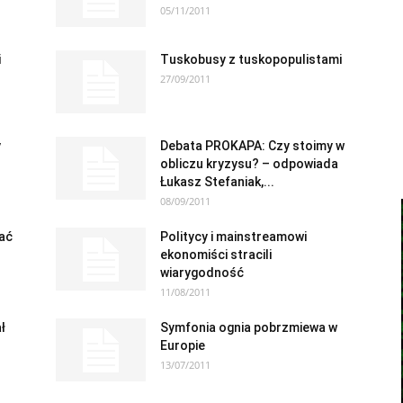
05/11/2011
i
Tuskobusy z tuskopopulistami
27/09/2011
y
Debata PROKAPA: Czy stoimy w
obliczu kryzysu? – odpowiada
Łukasz Stefaniak,...
08/09/2011
ać
Politycy i mainstreamowi
ekonomiści stracili
wiarygodność
11/08/2011
ł
Symfonia ognia pobrzmiewa w
Europie
13/07/2011