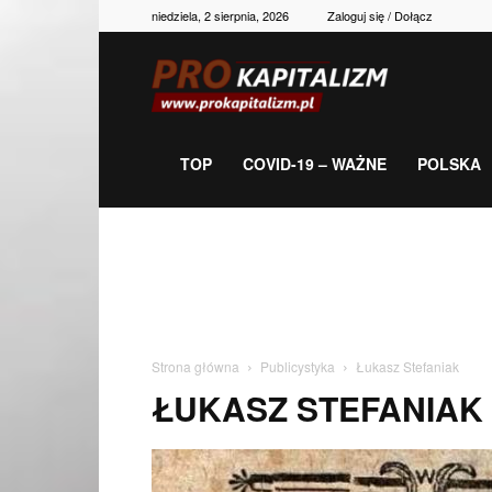
niedziela, 2 sierpnia, 2026
Zaloguj się / Dołącz
Prokapitalizm,
gospodarka,
TOP
COVID-19 – WAŻNE
POLSKA
polityka,
historia,
Strona główna
Publicystyka
Łukasz Stefaniak
ŁUKASZ STEFANIAK
newsy