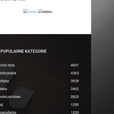
POPULARNE KATEGORIE
emat dnia
4601
blicystyka
4363
lityka
3639
lska
3462
połeczeństwo
2823
aj
1290
ospodarka
1230