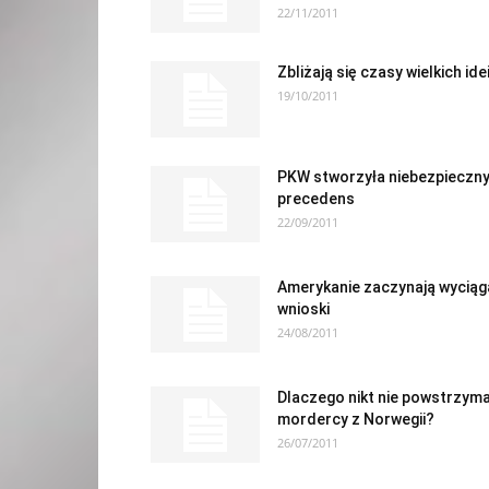
22/11/2011
Zbliżają się czasy wielkich ide
19/10/2011
PKW stworzyła niebezpieczn
precedens
22/09/2011
Amerykanie zaczynają wyciąg
wnioski
24/08/2011
Dlaczego nikt nie powstrzyma
mordercy z Norwegii?
26/07/2011