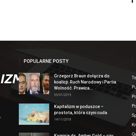
POPULARNE POSTY
Grzegorz Braun dołącza do
T
koalicji: Ruch Narodowy i Partia
Pu
Wolność. Prawica...
05/01/2019
Po
Po
Kapitalizm w poduszce –
prostota, która czyni cuda
S
,
14/11/2018
Kr
G
Komisja ds. Amber Gold – czy