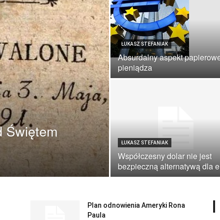
ŁUKASZ STEFANIAK
Absurdalny aspekt papierow
pieniądza
ad Świętem
ŁUKASZ STEFANIAK
Współczesny dolar nie jest
bezpieczną alternatywą dla e
Plan odnowienia Ameryki Rona
Paula