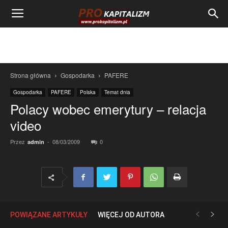
Strona główna
Gospodarka
PAFERE
Gospodarka
PAFERE
Polska
Temat dnia
Polacy wobec emerytury – relacja
video
Przez
-
08/03/2009
0
admin
POWIĄZANE ARTYKUŁY
WIĘCEJ OD AUTORA