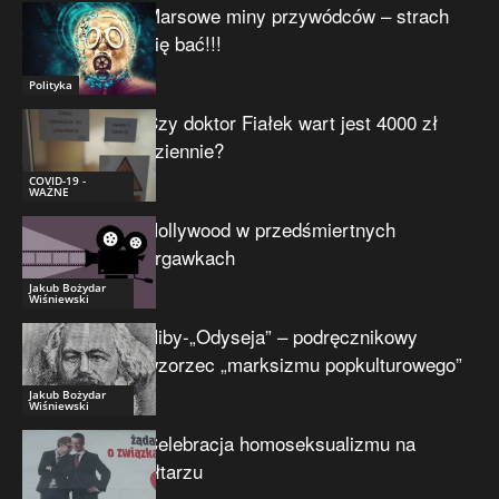
Marsowe miny przywódców – strach
się bać!!!
Polityka
Czy doktor Fiałek wart jest 4000 zł
dziennie?
COVID-19 -
WAŻNE
Hollywood w przedśmiertnych
drgawkach
Jakub Bożydar
Wiśniewski
Niby-„Odyseja” – podręcznikowy
wzorzec „marksizmu popkulturowego”
Jakub Bożydar
Wiśniewski
Celebracja homoseksualizmu na
ołtarzu