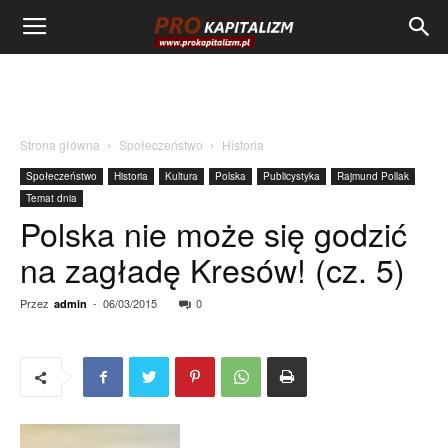
Strona główna
Społeczeństwo
Historia
Społeczeństwo
Historia
Kultura
Polska
Publicystyka
Rajmund Pollak
Temat dnia
Polska nie może się godzić
na zagładę Kresów! (cz. 5)
Przez
-
06/03/2015
0
admin