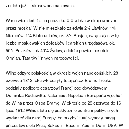
została już… skasowana na zawsze.
Warto wiedzieć, że na początku XIX wieku w okupowanym
przez moskali Wilnie mieszkało zaledwie 2% Litwinów, 1%
Niemców, 1% Białorusinów, ok. 3% Rosjan, (włączając w tę
liczbę moskiewskich żołdaków i carskich urzędasów), ok.
50% Polaków i ok.40% Żydów, a także pewien odsetek
Ormian, Tatarów i innych narodowości.
Wilno odżyło polskością w okresie wojen napoleońskich. 28
czerwca 1812 roku wkroczyły tutaj przez Bramę Trocką
oddziały podległe cesarzowi Francji pod dowództwem
Dominika Radziwiłła. Natomiast Napoleon Bonaparte wjechał
do Wilna przez Ostrą Bramę. W okresie od 28 czerwca do 16
lipca 1812 Wilno stało się praktycznie centrum politycznych
wydarzeń dla całej Europy, bo przybyli tutaj wysocy rangą
przedstawiciele Prus, Saksonii, Badenii, Austrii, Danii, USA. W