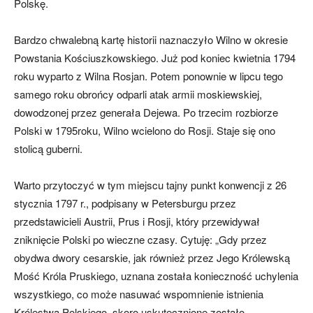
Polskę.
Bardzo chwalebną kartę historii naznaczyło Wilno w okresie
Powstania Kościuszkowskiego. Już pod koniec kwietnia 1794
roku wyparto z Wilna Rosjan. Potem ponownie w lipcu tego
samego roku obrońcy odparli atak armii moskiewskiej,
dowodzonej przez generała Dejewa. Po trzecim rozbiorze
Polski w 1795roku, Wilno wcielono do Rosji. Staje się ono
stolicą guberni.
Warto przytoczyć w tym miejscu tajny punkt konwencji z 26
stycznia 1797 r., podpisany w Petersburgu przez
przedstawicieli Austrii, Prus i Rosji, który przewidywał
zniknięcie Polski po wieczne czasy. Cytuję: „Gdy przez
obydwa dwory cesarskie, jak również przez Jego Królewską
Mość Króla Pruskiego, uznana została konieczność uchylenia
wszystkiego, co może nasuwać wspomnienie istnienia
Królestwa Polskiego, skoro uskutecznione zostało