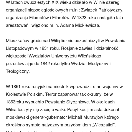
W latach dwudziestych XIX wieku działało w Wilnie szereg
organizacji niepodległościowych m.in.: Związek Patriotyczny,
organizacje Filomatów i Filaretów. W 1823 roku nastąpiła fala
aresztowań i więziono m.in. Adama Mickiewicza.
Mieszkańcy grodu nad Wilią licznie uczestniczyli w Powstaniu
Listopadowym w 1831 roku. Rosjanie zawiesili działalność
większości Wydziałów Uniwersytetu Wileńskiego
pozostawiając do 1842 roku tylko Wydział Medyczny i
Teologiczny.
W 1861 roku rosyjski namiestnik wprowadził stan wojenny w
Królestwie Polskim. Terror zapanował tak okrutny, że w
1863roku wybuchło Powstanie Styczniowe. W okolicach
Wilna toczyły się zacięte walki. Pacyfikacji miasta dokonał
moskiewski generał-gubernator Michaił Murawjow którego
określono symptomatycznym przydomkiem „Wieszatiel”.