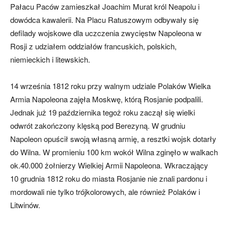
Pałacu Paców zamieszkał Joachim Murat król Neapolu i
dowódca kawalerii. Na Placu Ratuszowym odbywały się
defilady wojskowe dla uczczenia zwycięstw Napoleona w
Rosji z udziałem oddziałów francuskich, polskich,
niemieckich i litewskich.
14 września 1812 roku przy walnym udziale Polaków Wielka
Armia Napoleona zajęła Moskwę, którą Rosjanie podpalili.
Jednak już 19 października tegoż roku zaczął się wielki
odwrót zakończony klęską pod Berezyną. W grudniu
Napoleon opuścił swoją własną armię, a resztki wojsk dotarły
do Wilna. W promieniu 100 km wokół Wilna zginęło w walkach
ok.40.000 żołnierzy Wielkiej Armii Napoleona. Wkraczający
10 grudnia 1812 roku do miasta Rosjanie nie znali pardonu i
mordowali nie tylko trójkolorowych, ale również Polaków i
Litwinów.