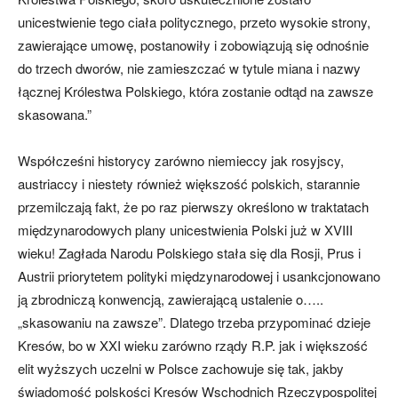
unicestwienie tego ciała politycznego, przeto wysokie strony,
zawierające umowę, postanowiły i zobowiązują się odnośnie
do trzech dworów, nie zamieszczać w tytule miana i nazwy
łącznej Królestwa Polskiego, która zostanie odtąd na zawsze
skasowana.”
Współcześni historycy zarówno niemieccy jak rosyjscy,
austriaccy i niestety również większość polskich, starannie
przemilczają fakt, że po raz pierwszy określono w traktatach
międzynarodowych plany unicestwienia Polski już w XVIII
wieku! Zagłada Narodu Polskiego stała się dla Rosji, Prus i
Austrii priorytetem polityki międzynarodowej i usankcjonowano
ją zbrodniczą konwencją, zawierającą ustalenie o…..
„skasowaniu na zawsze”. Dlatego trzeba przypominać dzieje
Kresów, bo w XXI wieku zarówno rządy R.P. jak i większość
elit wyższych uczelni w Polsce zachowuje się tak, jakby
świadomość polskości Kresów Wschodnich Rzeczypospolitej