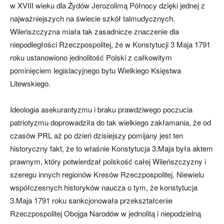
w XVIII wieku dla Żydów Jerozolimą Północy dzięki jednej z
najważniejszych na świecie szkół talmudycznych.
Wileńszczyzna miała tak zasadnicze znaczenie dla
niepodległości Rzeczpospolitej, że w Konstytucji 3 Maja 1791
roku ustanowiono jednolitość Polski z całkowitym
pominięciem legislacyjnego bytu Wielkiego Księstwa
Litewskiego.
Ideologia asekurantyzmu i braku prawdziwego poczucia
patriotyzmu doprowadziła do tak wielkiego zakłamania, że od
czasów PRL aż po dzień dzisiejszy pomijany jest ten
historyczny fakt, że to właśnie Konstytucja 3.Maja była aktem
prawnym, który potwierdzał polskość całej Wileńszczyzny i
szeregu innych regionów Kresów Rzeczpospolitej. Niewielu
współczesnych historyków naucza o tym, że konstytucja
3.Maja 1791 roku sankcjonowała przekształcenie
Rzeczpospolitej Obojga Narodów w jednolitą i niepodzielną