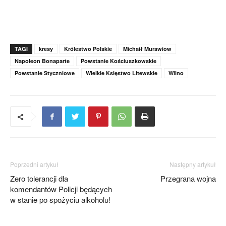
TAGI
kresy
Królestwo Polskie
Michaił Murawiow
Napoleon Bonaparte
Powstanie Kościuszkowskie
Powstanie Styczniowe
Wielkie Księstwo Litewskie
Wilno
Poprzedni artykuł
Następny artykuł
Zero tolerancji dla
Przegrana wojna
komendantów Policji będących
w stanie po spożyciu alkoholu!