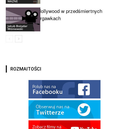
WAŻNE
Hollywood w przedśmiertnych
drgawkach
Jakub Bożydar
Wiśniewski
ROZMAITOŚCI