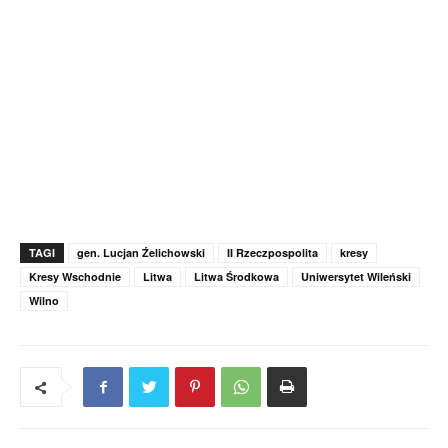
TAGI
gen. Lucjan Źelichowski
II Rzeczpospolita
kresy
Kresy Wschodnie
Litwa
Litwa Środkowa
Uniwersytet Wileński
Wilno