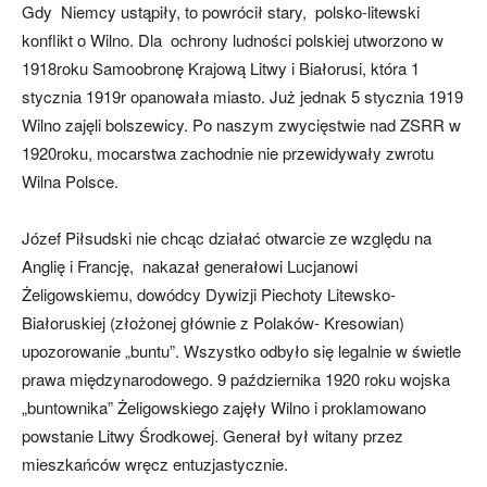
Gdy Niemcy ustąpiły, to powrócił stary, polsko-litewski
konflikt o Wilno. Dla ochrony ludności polskiej utworzono w
1918roku Samoobronę Krajową Litwy i Białorusi, która 1
stycznia 1919r opanowała miasto. Już jednak 5 stycznia 1919
Wilno zajęli bolszewicy. Po naszym zwycięstwie nad ZSRR w
1920roku, mocarstwa zachodnie nie przewidywały zwrotu
Wilna Polsce.
Józef Piłsudski nie chcąc działać otwarcie ze względu na
Anglię i Francję, nakazał generałowi Lucjanowi
Żeligowskiemu, dowódcy Dywizji Piechoty Litewsko-
Białoruskiej (złożonej głównie z Polaków- Kresowian)
upozorowanie „buntu”. Wszystko odbyło się legalnie w świetle
prawa międzynarodowego. 9 października 1920 roku wojska
„buntownika” Żeligowskiego zajęły Wilno i proklamowano
powstanie Litwy Środkowej. Generał był witany przez
mieszkańców wręcz entuzjastycznie.