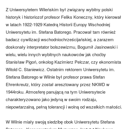
Z Uniwersytetem Wileńskim był związany wybitny polski
historyk i historiozof profesor Feliks Koneczny, który kierował
w latach 1922-1929 Katedrą Historii Europy Wschodniej
Uniwersytetu im. Stefana Batorego. Pracował tam również
badacz cywilizacji wschodniochrześcijańskiej, a zarazem
doskonały interpretator bolszewizmu, Bogumił Jasinowski i
wielu, wielu innych wybitnych naukowców jak choćby
Stanisław Pigoń, onkolog Kazimierz Pelczar, czy ekonomista
Witold C. Staniewicz. Ostatnim rektorem Uniwersytetu im.
Stefana Batorego w Wilnie był profesor prawa Stefan
Ehrenkreutz, który został aresztowany przez NKWD w
1944roku. Atmosferę panującą na tym Uniwersytecie
charakteryzowano jako jedyną w swoim rodzaju,
niepowtarzalną, pełną tolerancji i wolną od wszelkich małości.
W Wilnie miały swoją siedzibę obok Uniwersytetu Stefana