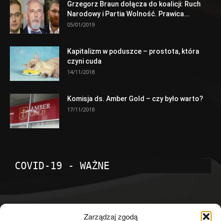
Grzegorz Braun dołącza do koalicji: Ruch
Narodowy i Partia Wolność. Prawica...
05/01/2019
Kapitalizm w poduszce – prostota, która
czyni cuda
14/11/2018
Komisja ds. Amber Gold – czy było warto?
17/11/2018
COVID-19 - WAŻNE
POPULARNE KATEGORIE
Zarządzaj zgodą