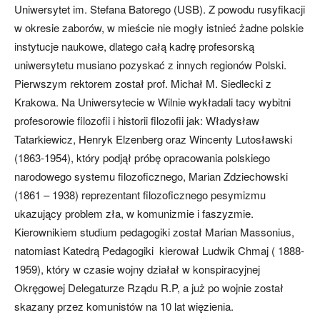
Uniwersytet im. Stefana Batorego (USB). Z powodu rusyfikacji
w okresie zaborów, w mieście nie mogły istnieć żadne polskie
instytucje naukowe, dlatego całą kadrę profesorską
uniwersytetu musiano pozyskać z innych regionów Polski.
Pierwszym rektorem został prof. Michał M. Siedlecki z
Krakowa. Na Uniwersytecie w Wilnie wykładali tacy wybitni
profesorowie filozofii i historii filozofii jak: Władysław
Tatarkiewicz, Henryk Elzenberg oraz Wincenty Lutosławski
(1863-1954), który podjął próbę opracowania polskiego
narodowego systemu filozoficznego, Marian Zdziechowski
(1861 – 1938) reprezentant filozoficznego pesymizmu
ukazujący problem zła, w komunizmie i faszyzmie.
Kierownikiem studium pedagogiki został Marian Massonius,
natomiast Katedrą Pedagogiki kierował Ludwik Chmaj ( 1888-
1959), który w czasie wojny działał w konspiracyjnej
Okręgowej Delegaturze Rządu R.P, a już po wojnie został
skazany przez komunistów na 10 lat więzienia.