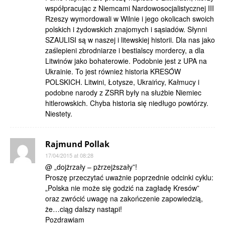
współpracując z Niemcami Nardowosocjalistycznej III
Rzeszy wymordowali w Wilnie i jego okolicach swoich
polskich i żydowskich znajomych i sąsiadów. Słynni
SZAULISI są w naszej i litewskiej historii. Dla nas jako
zaślepieni zbrodniarze i bestialscy mordercy, a dla
Litwinów jako bohaterowie. Podobnie jest z UPA na
Ukrainie. To jest również historia KRESÓW
POLSKICH. Litwini, Łotysze, Ukraińcy, Kałmucy i
podobne narody z ZSRR były na służbie Niemiec
hitlerowskich. Chyba historia się niedługo powtórzy.
Niestety.
Rajmund Pollak
17/04/2015 at 08:28
@ „dojżrzały – pżrzejższały”!
Proszę przeczytać uważnie poprzednie odcinki cyklu:
„Polska nie może się godzić na zagładę Kresów”
oraz zwrócić uwagę na zakończenie zapowiedzią,
że…ciąg dalszy nastąpi!
Pozdrawiam