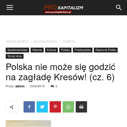
Strona główna
Społeczeństwo
Historia
Społeczeństwo
Historia
Kultura
Polska
Publicystyka
Rajmund Pollak
Temat dnia
Polska nie może się godzić
na zagładę Kresów! (cz. 6)
Przez
-
13/04/2015
2
admin