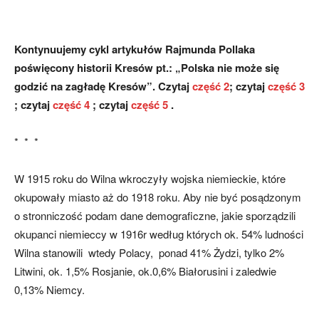
Kontynuujemy cykl artykułów Rajmunda Pollaka
poświęcony historii Kresów pt.: „Polska nie może się
godzić na zagładę Kresów”. Czytaj
część 2
; czytaj
część 3
; czytaj
część 4
; czytaj
część 5
.
* * *
W 1915 roku do Wilna wkroczyły wojska niemieckie, które
okupowały miasto aż do 1918 roku. Aby nie być posądzonym
o stronniczość podam dane demograficzne, jakie sporządzili
okupanci niemieccy w 1916r według których ok. 54% ludności
Wilna stanowili wtedy Polacy, ponad 41% Żydzi, tylko 2%
Litwini, ok. 1,5% Rosjanie, ok.0,6% Białorusini i zaledwie
0,13% Niemcy.