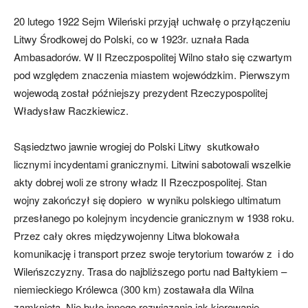
20 lutego 1922 Sejm Wileński przyjął uchwałę o przyłączeniu
Litwy Środkowej do Polski, co w 1923r. uznała Rada
Ambasadorów. W II Rzeczpospolitej Wilno stało się czwartym
pod względem znaczenia miastem wojewódzkim. Pierwszym
wojewodą został późniejszy prezydent Rzeczypospolitej
Władysław Raczkiewicz.
Sąsiedztwo jawnie wrogiej do Polski Litwy skutkowało
licznymi incydentami granicznymi. Litwini sabotowali wszelkie
akty dobrej woli ze strony władz II Rzeczpospolitej. Stan
wojny zakończył się dopiero w wyniku polskiego ultimatum
przesłanego po kolejnym incydencie granicznym w 1938 roku.
Przez cały okres międzywojenny Litwa blokowała
komunikację i transport przez swoje terytorium towarów z i do
Wileńszczyzny. Trasa do najbliższego portu nad Bałtykiem –
niemieckiego Królewca (300 km) zostawała dla Wilna
zamknięta. Nie było innego rozwiązania jak kierowanie