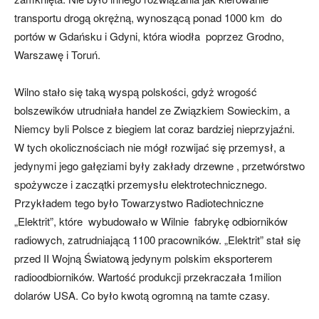
transportu drogą okrężną, wynoszącą ponad 1000 km do
portów w Gdańsku i Gdyni, która wiodła poprzez Grodno,
Warszawę i Toruń.
Wilno stało się taką wyspą polskości, gdyż wrogość
bolszewików utrudniała handel ze Związkiem Sowieckim, a
Niemcy byli Polsce z biegiem lat coraz bardziej nieprzyjaźni.
W tych okolicznościach nie mógł rozwijać się przemysł, a
jedynymi jego gałęziami były zakłady drzewne , przetwórstwo
spożywcze i zaczątki przemysłu elektrotechnicznego.
Przykładem tego było Towarzystwo Radiotechniczne
„Elektrit”, które wybudowało w Wilnie fabrykę odbiorników
radiowych, zatrudniającą 1100 pracowników. „Elektrit” stał się
przed II Wojną Światową jedynym polskim eksporterem
radioodbiorników. Wartość produkcji przekraczała 1milion
dolarów USA. Co było kwotą ogromną na tamte czasy.