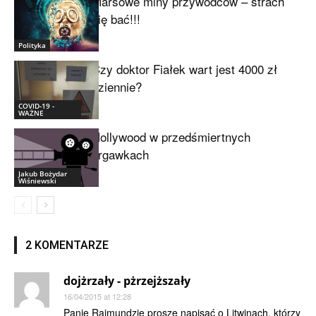
Marsowe miny przywódców – strach
się bać!!!
Polityka
Czy doktor Fiałek wart jest 4000 zł
dziennie?
COVID-19 -
WAŻNE
Hollywood w przedśmiertnych
drgawkach
Jakub Bożydar
Wiśniewski
2 KOMENTARZE
dojżrzały - pżrzejższały
16/04/2015 at 12:28
Panie Rajmundzie proszę napisać o Litwinach, którzy