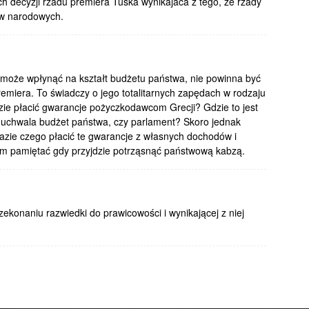
nych decyzji rzadu premiera Tuska wynikajaca z tego, ze rzady
ow narodowych.
 może wpłynąć na kształt budżetu państwa, nie powinna być
iera. To świadczy o jego totalitarnych zapędach w rodzaju
jdzie płacić gwarancje pożyczkodawcom Grecji? Gdzie to jest
 uchwala budżet państwa, czy parlament? Skoro jednak
razie czego płacić te gwarancje z własnych dochodów i
tym pamiętać gdy przyjdzie potrząsnąć państwową kabzą.
rzekonaniu razwiedki do prawicowości i wynikającej z niej