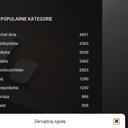
POPULARNE KATEGORIE
emat dnia
4601
blicystyka
4363
lityka
3639
lska
3462
połeczeństwo
2823
aj
1290
ospodarka
1230
uropa
866
iat
595
Zarządzaj zgodą