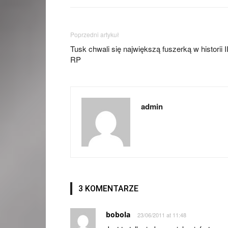
Poprzedni artykuł
Tusk chwali się największą fuszerką w historii II
RP
admin
3 KOMENTARZE
bobola
23/06/2011 at 11:48