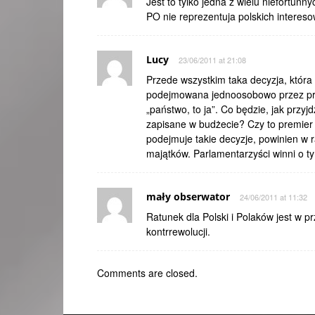
Jest to tylko jedna z wielu niefortun
PO nie reprezentuja polskich interes
Lucy
23/06/2011 at 21:08
Przede wszystkim taka decyzja, która
podejmowana jednoosobowo przez prem
„państwo, to ja”. Co będzie, jak przy
zapisane w budżecie? Czy to premier
podejmuje takie decyzje, powinien w 
majątków. Parlamentarzyści winni o 
mały obserwator
24/06/2011 at 11:32
Ratunek dla Polski i Polaków jest w p
kontrrewolucji.
Comments are closed.