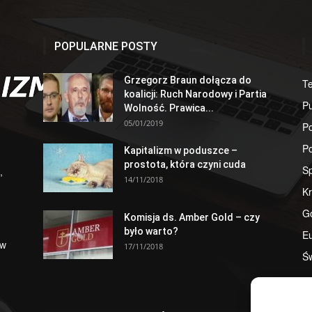
POPULARNE POSTY
Grzegorz Braun dołącza do
T
koalicji: Ruch Narodowy i Partia
Pu
Wolność. Prawica...
05/01/2019
Po
Po
Kapitalizm w poduszce –
prostota, która czyni cuda
S
,
14/11/2018
Kr
G
Komisja ds. Amber Gold – czy
było warto?
E
 w
17/11/2018
Św