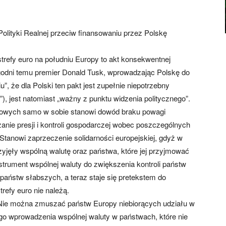
Polityki Realnej przeciw finansowaniu przez Polskę
trefy euro na południu Europy to akt konsekwentnej
ygodni temu premier Donald Tusk, wprowadzając Polskę do
u”, że dla Polski ten pakt jest zupełnie niepotrzebny
e”), jest natomiast „ważny z punktu widzenia politycznego”.
owych samo w sobie stanowi dowód braku powagi
anie presji i kontroli gospodarczej wobec poszczególnych
 Stanowi zaprzeczenie solidarności europejskiej, gdyż w
zyjęły wspólną walutę oraz państwa, które jej przyjmować
trument wspólnej waluty do zwiększenia kontroli państw
państw słabszych, a teraz staje się pretekstem do
trefy euro nie należą.
. Nie można zmuszać państw Europy niebiorących udziału w
ego wprowadzenia wspólnej waluty w państwach, które nie