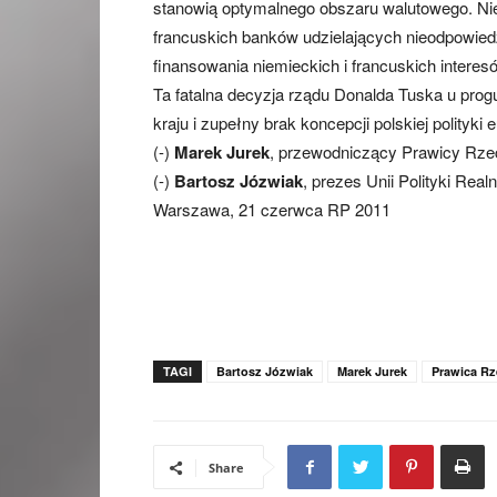
stanowią optymalnego obszaru walutowego. Nie
francuskich banków udzielających nieodpowiedzi
finansowania niemieckich i francuskich interes
Ta fatalna decyzja rządu Donalda Tuska u progu
kraju i zupełny brak koncepcji polskiej polityki e
(-)
Marek Jurek
, przewodniczący Prawicy Rzec
(-)
Bartosz Józwiak
, prezes Unii Polityki Realn
Warszawa, 21 czerwca RP 2011
TAGI
Bartosz Józwiak
Marek Jurek
Prawica Rz
Share