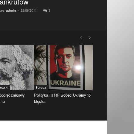
ankrutów
zez
-
23/06/2011
3
admin
iewski
Europa
 podręcznikowy
Polityka III RP wobec Ukrainy to
zmu
klęska