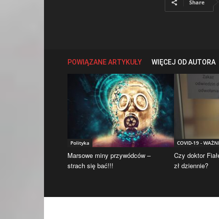
Share
POWIĄZANE ARTYKUŁY
WIĘCEJ OD AUTORA
Polityka
COVID-19 - WAŻN
Marsowe miny przywódców –
Czy doktor Fiał
strach się bać!!!
zł dziennie?