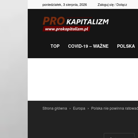
poniedziałek, 3 sierpnia, 2026
Zaloguj się / Dołącz
Prokapitalizm,
gospodarka,
TOP
COVID-19 – WAŻNE
POLSKA
polityka,
historia,
Strona główna
Europa
Polska nie powinna ratowa
newsy