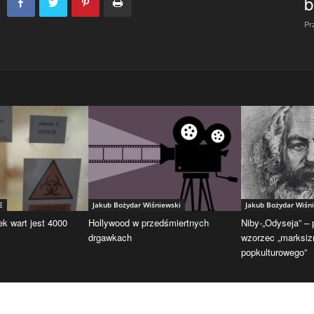
b
Pr
E
Jakub Bożydar Wiśniewski
Jakub Bożydar Wiśn
ek wart jest 4000
Hollywood w przedśmiertnych
Niby-„Odyseja” –
drgawkach
wzorzec „marksi
popkulturowego”