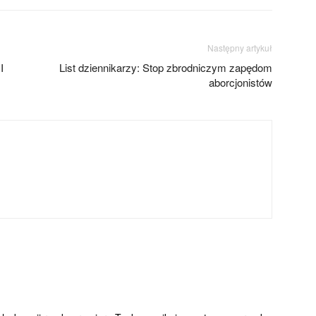
Następny artykuł
I
List dziennikarzy: Stop zbrodniczym zapędom
aborcjonistów