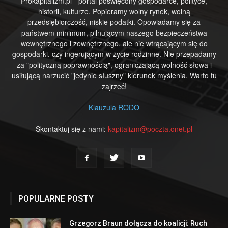
Prokapitalizm.pl - portal poświęcony gospodarce, polityce,
historii, kulturze. Popieramy wolny rynek, wolną
przedsiębiorczość, niskie podatki. Opowiadamy się za
państwem minimum, pilnującym naszego bezpieczeństwa
wewnętrznego i zewnętrznego, ale nie wtrącającym się do
gospodarki, czy ingerującym w życie rodzinne. Nie przepadamy
za "polityczną poprawnością", ograniczającą wolność słowa i
usiłującą narzucić "jedynie słuszny" kierunek myślenia. Warto tu
zajrzeć!
Klauzula RODO
Skontaktuj się z nami:
kapitalizm@poczta.onet.pl
POPULARNE POSTY
Grzegorz Braun dołącza do koalicji: Ruch