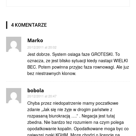
4 KOMENTARZE
Marko
20/12/2011 at 20:02
Jest dobrze. System osiaga faze GROTESKI. To
oznacza, ze jest blisko sytuacji kiedy nastapi WIELKI
BEC. Potem powinna przyjsc faza rownowagi. Ale juz
bez niestrawnych klonow.
bobola
20/12/2011 at 20:47
Chyba przez niedopatrzenie mamy poczatkowe
zdanie „Jak się nie żyje w drogim państwie z
rozpasaną biurokracją ….” . Negacja jest tutaj
zbedna. Nie bardzo tez rozumiem na czym polega
opodatkowanie kopalin. Opodatkowane moga byc co
najwyzej zyski KGHM. Moze chodzi o licencje na