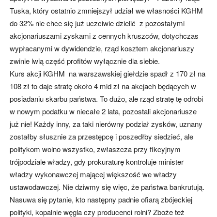
Tuska, który ostatnio zmniejszył udział we własności KGHM
do 32% nie chce się już uczciwie dzielić z pozostałymi
akcjonariuszami zyskami z cennych kruszców, dotychczas
wypłacanymi w dywidendzie, rząd kosztem akcjonariuszy
zwinie lwią część profitów wyłącznie dla siebie.
Kurs akcji KGHM na warszawskiej giełdzie spadł z 170 zł na
108 zł to daje stratę około 4 mld zł na akcjach będących w
posiadaniu skarbu państwa. To dużo, ale rząd stratę tę odrobi
w nowym podatku w niecałe 2 lata, pozostali akcjonariusze
już nie! Każdy inny, za taki nierówny podział zysków, uznany
zostałby słusznie za przestępcę i poszedłby siedzieć, ale
politykom wolno wszystko, zwłaszcza przy fikcyjnym
trójpodziale władzy, gdy prokuraturę kontroluje minister
władzy wykonawczej mającej większość we władzy
ustawodawczej. Nie dziwmy się więc, że państwa bankrutują.
Nasuwa się pytanie, kto następny padnie ofiarą zbójeckiej
polityki, kopalnie węgla czy producenci rolni? Zboże też