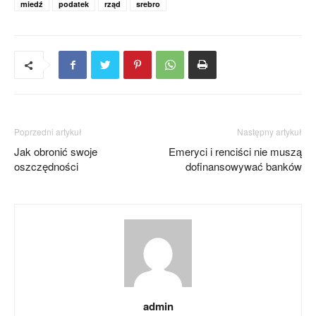
miedź
podatek
rząd
srebro
Poprzedni artykuł
Następny artykuł
Jak obronić swoje
Emeryci i renciści nie muszą
oszczędności
dofinansowywać banków
admin