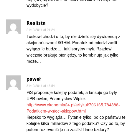
wydobycie?
Realista
21/12/2011 at 21:24
Tuskowi chodzi o to, by nie dzielić się dywidendą z
akcjonariuszami KGHM. Podatek od miedzi zasili
wyłącznie budżet… taki sprytny myk. Rządowi
wiecznie brakuje pieniędzy, to kombinuje jak tylko
może…
paweł
31/12/2011 at 13:54
PiS proponuje kolejny podatek, a lansuje go były
UPR-owiec, Przemysław Wipler.
http://www.ekonomia24.pl/artykul/706165,784888-
Podatkiem-w-sieci-sklepow.html
Kiepsko to wygląda… Pytanie tylko, po co państwu te
kolejne kilka miliardów z tego podatku? Czy po to, by
potem roztrwonić je na zasiłki i inne bzdury?