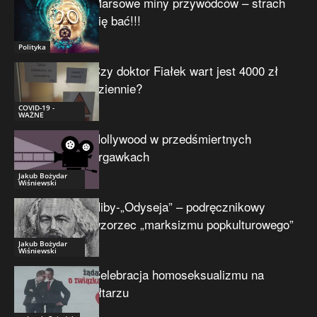
Marsowe miny przywódców – strach
się bać!!!
Polityka
Czy doktor Fiałek wart jest 4000 zł
dziennie?
COVID-19 -
WAŻNE
Hollywood w przedśmiertnych
drgawkach
Jakub Bożydar
Wiśniewski
Niby-„Odyseja” – podręcznikowy
wzorzec „marksizmu popkulturowego”
Jakub Bożydar
Wiśniewski
Celebracja homoseksualizmu na
ołtarzu