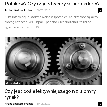
Polaków? Czy rząd stworzy supermarkety?
Prokapitalizm Prokap
-
30/05/2020
1
Kilka informacji, o których warto wspomnieć, bo przechodzą jakby
trochę bez echa. W Hiszpanii podano kilka dni temu, że liczba
zgonów w okresie od 10...
Gospodarka
Czy jest coś efektywniejszego niż ułomny
rynek?
Prokapitalizm Prokap
-
10/05/2020
0