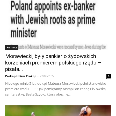
Polityka
Morawiecki, były bankier o żydowskich
korzeniach premierem polskiego rządu –
pisała...
Prokapitalizm Prokap
-
22/09/2022
0
Niedługo minie 5 lat, odkąd Mateusz Morawiecki pełni stanowisko
premiera rządu III RP. Jak pamiętamy zastąpił on znaną PiS-owską
sanitarystkę, Beatę Szydło, która obecnie...