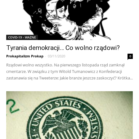
COVID-19 - WAŻNE
Tyrania demokracji… Co wolno rządowi?
Prokapitalizm Prokap
-
03/11/2020
0
Rządowi wolno wszystko. Na pierwszego listopada rząd zamknął
cmentarze. W związku z tym Witold Tumanowicz z Konfederacji
zastanawia się na Tweeterze: Jakie branże jeszcze zaskoczyć? Krótka...