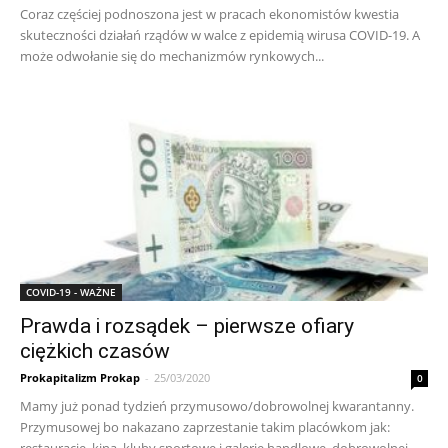
Coraz częściej podnoszona jest w pracach ekonomistów kwestia
skuteczności działań rządów w walce z epidemią wirusa COVID-19. A
może odwołanie się do mechanizmów rynkowych...
COVID-19 - WAŻNE
Prawda i rozsądek – pierwsze ofiary
ciężkich czasów
Prokapitalizm Prokap
-
25/03/2020
0
Mamy już ponad tydzień przymusowo/dobrowolnej kwarantanny.
Przymusowej bo nakazano zaprzestanie takim placówkom jak:
restauracje, kina, kluby sportowe i galerie handlowe, dobrowolnej,