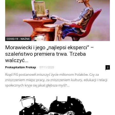
COVID-19 - WAŻNE
Morawiecki i jego „najlepsi eksperci” –
szaleństwo premiera trwa. Trzeba
walczyć...
Prokapitalizm Prokap
-
07/11/2020
2
Rząd PiS postanowił zniszczyć życie milionom Polaków. Czy za
zniszczeniem miejsc pracy, za zniszczeniem kultury, edukacji i relacji
społecznych kryje się jakaś głębsza myśl?...