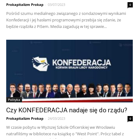
Prokapitalizm Prokap
-
03/07/2023
0
Pośród szumu medialnego związanego z sondażowymi wynikami
Konfederacji i jej hasłami programowymi przebija się zdanie, że
będzie rządziła z PiSem. Media zagadują w tej sprawie...
Polityka
Czy KONFEDERACJA nadaje się do rządu?
Prokapitalizm Prokap
-
24/03/2023
0
W czasie pobytu w Wyższej Szkole Oficerskiej we Wrocławiu
natrafiliśmy w bibliotece na książkę o "West Point". Prócz tabel z