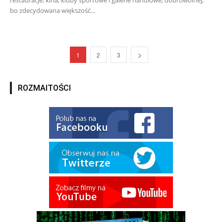
bo zdecydowana większość...
1
2
3
ROZMAITOŚCI