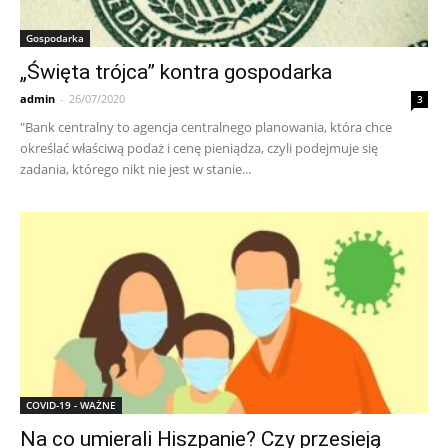
Gospodarka
„Święta trójca” kontra gospodarka
admin
-
26/07/2020
3
"Bank centralny to agencja centralnego planowania, która chce
określać właściwą podaż i cenę pieniądza, czyli podejmuje się
zadania, którego nikt nie jest w stanie...
COVID-19 - WAŻNE
Na co umierali Hiszpanie? Czy przesieją