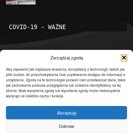
COVID-19 - WAŻNE
POPULARNE KATEGORIE
Zarządzaj zgodą
Temat dnia
4601
Aby zapewnić jak najlepsze wrażenia, korzystamy z technologii, takich jak
pliki cookie, do przechowywania i/lub uzyskiwania dostępu do informacji o
Publicystyka
4363
urządzeniu. Zgoda na te technologie pozwoli nam przetwarzać dane, takie
jak zachowanie podczas przeglądania lub unikalne identyfikatory na tej
Polityka
3639
stronie. Brak wyrażenia zgody lub wycofanie zgody może niekorzystnie
Polska
3462
wpłynąć na niektóre cechy i funkcje.
Społeczeństwo
2823
Akceptuję
Kraj
1290
Gospodarka
1230
Odmów
Europa
866