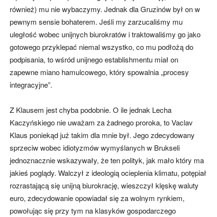
również) mu nie wybaczymy. Jednak dla Gruzinów był on w
pewnym sensie bohaterem. Jeśli my zarzucaliśmy mu
uległość wobec unijnych biurokratów i traktowaliśmy go jako
gotowego przyklepać niemal wszystko, co mu podłożą do
podpisania, to wśród unijnego establishmentu miał on
zapewne miano hamulcowego, który spowalnia „procesy
integracyjne”.
Z Klausem jest chyba podobnie. O ile jednak Lecha
Kaczyńskiego nie uważam za żadnego proroka, to Vaclav
Klaus poniekąd już takim dla mnie był. Jego zdecydowany
sprzeciw wobec idiotyzmów wymyślanych w Brukseli
jednoznacznie wskazywały, że ten polityk, jak mało który ma
jakieś poglądy. Walczył z ideologią ocieplenia klimatu, potępiał
rozrastającą się unijną biurokrację, wieszczył klęskę waluty
euro, zdecydowanie opowiadał się za wolnym rynkiem,
powołując się przy tym na klasyków gospodarczego