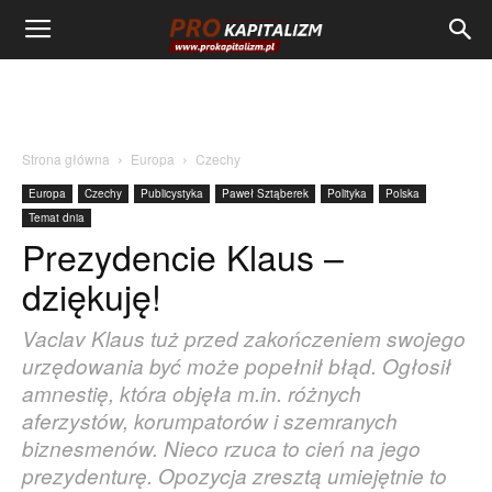
Strona główna
Europa
Czechy
Europa
Czechy
Publicystyka
Paweł Sztąberek
Polityka
Polska
Temat dnia
Prezydencie Klaus –
dziękuję!
Vaclav Klaus tuż przed zakończeniem swojego
urzędowania być może popełnił błąd. Ogłosił
amnestię, która objęła m.in. różnych
aferzystów, korumpatorów i szemranych
biznesmenów. Nieco rzuca to cień na jego
prezydenturę. Opozycja zresztą umiejętnie to