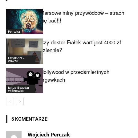
Marsowe miny przywódców – strach
się bać!!!
Polityka
Czy doktor Fiałek wart jest 4000 zł
dziennie?
COVID-19 -
WAŻNE
Hollywood w przedśmiertnych
drgawkach
Jakub Bożydar
Wiśniewski
5 KOMENTARZE
Wojciech Perczak