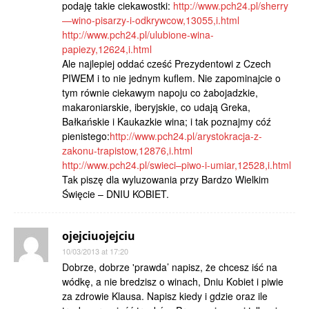
podaję takie ciekawostki:
http://www.pch24.pl/sherry
—wino-pisarzy-i-odkrywcow,13055,i.html
http://www.pch24.pl/ulubione-wina-
papiezy,12624,i.html
Ale najlepiej oddać cześć Prezydentowi z Czech
PIWEM i to nie jednym kuflem. Nie zapominajcie o
tym równie ciekawym napoju co żabojadzkie,
makaroniarskie, iberyjskie, co udają Greka,
Bałkańskie i Kaukazkie wina; i tak poznajmy cóź
pienistego:
http://www.pch24.pl/arystokracja-z-
zakonu-trapistow,12876,i.html
http://www.pch24.pl/swieci–piwo-i-umiar,12528,i.html
Tak piszę dla wyluzowania przy Bardzo Wielkim
Święcie – DNIU KOBIET.
ojejciuojejciu
10/03/2013 at 17:20
Dobrze, dobrze 'prawda’ napisz, że chcesz iść na
wódkę, a nie bredzisz o winach, Dniu Kobiet i piwie
za zdrowie Klausa. Napisz kiedy i gdzie oraz ile