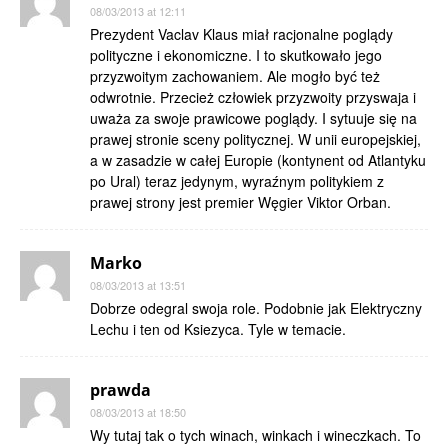
08/03/2013 at 12:11
Prezydent Vaclav Klaus miał racjonalne poglądy
polityczne i ekonomiczne. I to skutkowało jego
przyzwoitym zachowaniem. Ale mogło być też
odwrotnie. Przecież człowiek przyzwoity przyswaja i
uważa za swoje prawicowe poglądy. I sytuuje się na
prawej stronie sceny politycznej. W unii europejskiej,
a w zasadzie w całej Europie (kontynent od Atlantyku
po Ural) teraz jedynym, wyraźnym politykiem z
prawej strony jest premier Węgier Viktor Orban.
Marko
08/03/2013 at 13:51
Dobrze odegral swoja role. Podobnie jak Elektryczny
Lechu i ten od Ksiezyca. Tyle w temacie.
prawda
08/03/2013 at 18:50
Wy tutaj tak o tych winach, winkach i wineczkach. To