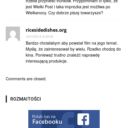
trzeba przynieść trunków. Przypominam ci tylko, że
jest Wielki Post i taka imprezka jest możliwa po
Wielkanocy. Czy dobrze piszę towarzysze?
ricesidedishes.org
18/10/2014 at 09:54
Bardzo chciałabym aby powstał film na jego temat.
Myślę, że zainteresował by wielu. Rzadko chodzę do
kina. Ponieważ trudno znaleźć naprawdę
interesującą produkcje.
Comments are closed.
ROZMAITOŚCI