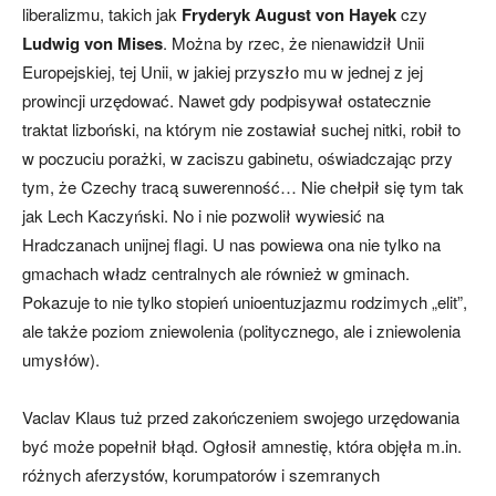
liberalizmu, takich jak
Fryderyk August von Hayek
czy
Ludwig von Mises
. Można by rzec, że nienawidził Unii
Europejskiej, tej Unii, w jakiej przyszło mu w jednej z jej
prowincji urzędować. Nawet gdy podpisywał ostatecznie
traktat lizboński, na którym nie zostawiał suchej nitki, robił to
w poczuciu porażki, w zaciszu gabinetu, oświadczając przy
tym, że Czechy tracą suwerenność… Nie chełpił się tym tak
jak Lech Kaczyński. No i nie pozwolił wywiesić na
Hradczanach unijnej flagi. U nas powiewa ona nie tylko na
gmachach władz centralnych ale również w gminach.
Pokazuje to nie tylko stopień unioentuzjazmu rodzimych „elit”,
ale także poziom zniewolenia (politycznego, ale i zniewolenia
umysłów).
Vaclav Klaus tuż przed zakończeniem swojego urzędowania
być może popełnił błąd. Ogłosił amnestię, która objęła m.in.
różnych aferzystów, korumpatorów i szemranych