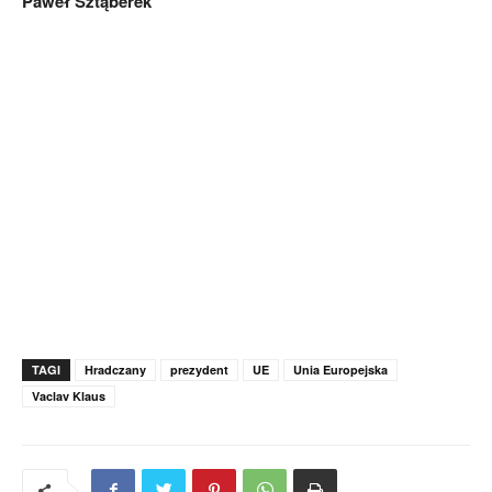
Paweł Sztąberek
TAGI
Hradczany
prezydent
UE
Unia Europejska
Vaclav Klaus