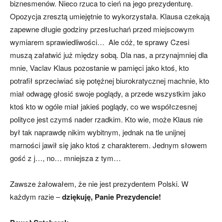
biznesmenów. Nieco rzuca to cień na jego prezydenturę.
Opozycja zresztą umiejętnie to wykorzystała. Klausa czekają
zapewne długie godziny przesłuchań przed miejscowym
wymiarem sprawiedliwości… Ale cóż, te sprawy Czesi
muszą załatwić już między sobą. Dla nas, a przynajmniej dla
mnie, Vaclav Klaus pozostanie w pamięci jako ktoś, kto
potrafił sprzeciwiać się potężnej biurokratycznej machnie, kto
miał odwagę głosić swoje poglądy, a przede wszystkim jako
ktoś kto w ogóle miał jakieś poglądy, co we współczesnej
polityce jest czymś nader rzadkim. Kto wie, może Klaus nie
był tak naprawdę nikim wybitnym, jednak na tle unijnej
marności jawił się jako ktoś z charakterem. Jednym słowem
gość z j…, no… mniejsza z tym…
Zawsze żałowałem, że nie jest prezydentem Polski. W
każdym razie –
dziękuję, Panie Prezydencie!