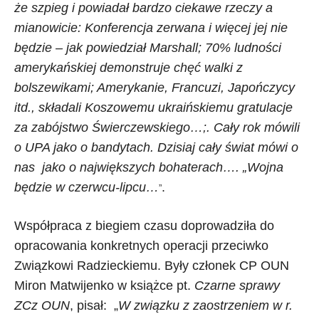
że szpieg i powiadał bardzo ciekawe rzeczy a
mianowicie: Konferencja zerwana i więcej jej nie
będzie – jak powiedział Marshall; 70% ludności
amerykańskiej demonstruje chęć walki z
bolszewikami; Amerykanie, Francuzi, Japończycy
itd., składali Koszowemu ukraińskiemu gratulacje
za zabójstwo Świerczewskiego…;. Cały rok mówili
o UPA jako o bandytach. Dzisiaj cały świat mówi o
nas jako o największych bohaterach…. „Wojna
będzie w czerwcu-lipcu…
.
”
Współpraca z biegiem czasu doprowadziła do
opracowania konkretnych operacji przeciwko
Związkowi Radzieckiemu. Były członek CP OUN
Miron Matwijenko w książce pt.
Czarne sprawy
ZCz OUN
, pisał: „
W związku z zaostrzeniem w r.