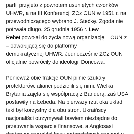
partii przyjęto z powrotem usuniętych członków
UHWR, a na III Konferencji ZCz OUN w 1951 r. na
przewodniczącego wybrano J. Stećkę. Zgoda nie
potrwała długo. 25 grudnia 1956 r.
Lew
Rebet
powołał do życia nową organizację – OUN-z
– odwołującą się do platformy
demokratycznej
UHWR
. Jednocześnie ZCz OUN
oficjalnie powróciły do ideologii Doncowa.
Ponieważ obie frakcje OUN pilnie szukały
protektorów, alianci podzielili się nimi. Wielka
Brytania zajęła się współpracą z Banderą, zaś USA
postawiły na Łebeda. Na pierwszy rzut oka układ
taki był korzystny dla obu stron. Ukraińscy
nacjonaliści otrzymywali bowiem niezbędne do
przetrwania wsparcie finansowe, a Anglosasi