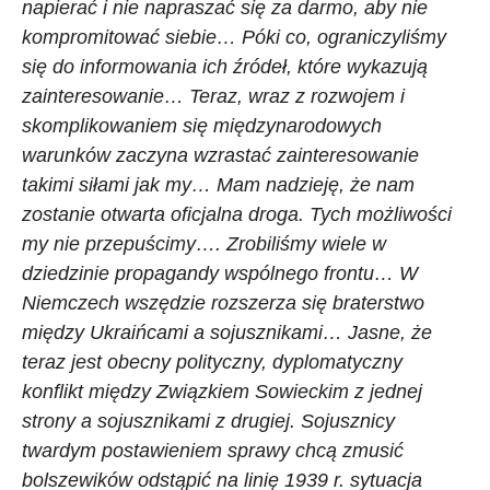
napierać i nie napraszać się za darmo, aby nie
kompromitować siebie… Póki co, ograniczyliśmy
się do informowania ich źródeł, które wykazują
zainteresowanie… Teraz, wraz z rozwojem i
skomplikowaniem się międzynarodowych
warunków zaczyna wzrastać zainteresowanie
takimi siłami jak my… Mam nadzieję, że nam
zostanie otwarta oficjalna droga. Tych możliwości
my nie przepuścimy…. Zrobiliśmy wiele w
dziedzinie propagandy wspólnego frontu… W
Niemczech wszędzie rozszerza się braterstwo
między Ukraińcami a sojusznikami… Jasne, że
teraz jest obecny polityczny, dyplomatyczny
konflikt między Związkiem Sowieckim z jednej
strony a sojusznikami z drugiej. Sojusznicy
twardym postawieniem sprawy chcą zmusić
bolszewików odstąpić na linię 1939 r. sytuacja