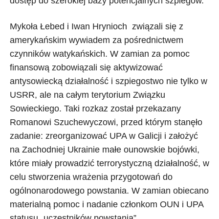
dostęp do szerokiej bazy potencjalnych szpiegów.
Mykoła Łebed i Iwan Hrynioch związali się z
amerykańskim wywiadem za pośrednictwem
czynników watykańskich. W zamian za pomoc
finansową zobowiązali się aktywizować
antysowiecką działalność i szpiegostwo nie tylko w
USRR, ale na całym terytorium Związku
Sowieckiego. Taki rozkaz został przekazany
Romanowi Szuchewyczowi, przed którym stanęło
zadanie: zreorganizować UPA w Galicji i założyć
na Zachodniej Ukrainie małe ounowskie bojówki,
które miały prowadzić terrorystyczną działalność, w
celu stworzenia wrażenia przygotowań do
ogólnonarodowego powstania. W zamian obiecano
materialną pomoc i nadanie członkom OUN i UPA
statusu „uczestników powstania”.