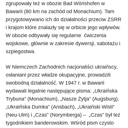
zgrupowały też w obozie Bad Wörishofen w
Bawarii (80 km na zachód od Monachium). Tam
przygotowywano ich do działalności przeciw ZSRR
i krajom które znalazły się w orbicie jego wpływów.
W obozie odbywały się regularne ćwiczenia
wojskowe, głównie w zakresie dywersji, sabotażu i
szpiegostwa.
W Niemczech Zachodnich nacjonaliści ukraińscy,
osłaniani przez władze okupacyjne, prowadzili
swobodną działalność. W 1947 r. w Bawarii
wydawali legalnie następujące pisma: „Ukraińska
Trybuna” (Monachium), „Nasze Żytja” (Augsburg),
„Ukraińska Dumka” (Ansbach), „Ukraiński Wisti”
(Neu-Ulm) i „Czas” (Norymberga) – „Czas” był też
tygodnikiem banderowskim. Wśród pism czysto