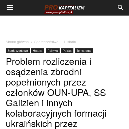
Strona główna
Społeczeństwo
Historia
Społeczeństwo
Historia
Polityka
Polska
Temat dnia
Problem rozliczenia i
osądzenia zbrodni
popełnionych przez
członków OUN-UPA, SS
Galizien i innych
kolaboracyjnych formacji
ukraińskich przez