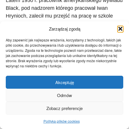
Latem 1950 r. pracownik amerykańskiego wywiadu
Black, pod nadzorem którego pracował Iwan
Hrynioch, zalecił mu przejść na pracę w szkole
wywiadu. Do 1953 roku Hrynioch zajmował się
Zarządzaj zgodą
typowaniem agentów spośród ukraińskich
nacjonalistów, ich przygotowaniem i zrzucaniem na
Aby zapewnić jak najlepsze wrażenia, korzystamy z technologii, takich jak
pliki cookie, do przechowywania i/lub uzyskiwania dostępu do informacji o
terytorium USRR z zadaniami dla amerykańskiego
urządzeniu. Zgoda na te technologie pozwoli nam przetwarzać dane, takie
wywiadu. Jeden z agentów banderowskiej
jak zachowanie podczas przeglądania lub unikalne identyfikatory na tej
stronie. Brak wyrażenia zgody lub wycofanie zgody może niekorzystnie
proweniencji, Iwan Werczun, który początkowo
wpłynąć na niektóre cechy i funkcje.
pracował dla zachodnioniemieckiego wywiadu, a
potem stał się agentem amerykańskiego
Akceptuję
wojennego wywiadu, w 50-tych latach ujawnił
niektóre szczegóły tajnej współpracy byłych
Odmów
dowódców ounowskiego podziemia na USRR z
Zobacz preferencje
zachodnimi „specsłużbami”. W maju 1955 roku
otwarcie dzielił się swoimi spostrzeżeniami i
Polityka plików cookies
doświadczeniem w szpiegowskiej działalności: „
w