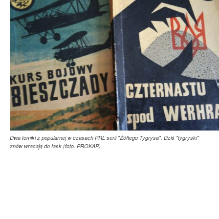
Dwa tomiki z popularnej w czasach PRL serii "Żółtego Tygrysa". Dziś "tygryski"
znów wracają do łask (foto. PROKAP)