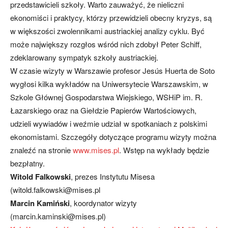
przedstawicieli szkoły. Warto zauważyć, że nieliczni
ekonomiści i praktycy, którzy przewidzieli obecny kryzys, są
w większości zwolennikami austriackiej analizy cyklu. Być
może największy rozgłos wśród nich zdobył Peter Schiff,
zdeklarowany sympatyk szkoły austriackiej.
W czasie wizyty w Warszawie profesor Jesús Huerta de Soto
wygłosi kilka wykładów na Uniwersytecie Warszawskim, w
Szkole Głównej Gospodarstwa Wiejskiego, WSHiP im. R.
Łazarskiego oraz na Giełdzie Papierów Wartościowych,
udzieli wywiadów i weźmie udział w spotkaniach z polskimi
ekonomistami. Szczegóły dotyczące programu wizyty można
znaleźć na stronie
www.mises.pl
. Wstęp na wykłady będzie
bezpłatny.
Witold Falkowski
, prezes Instytutu Misesa
(witold.falkowski@mises.pl
Marcin Kamiński
, koordynator wizyty
(marcin.kaminski@mises.pl)