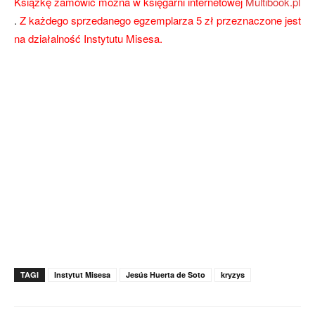
Książkę zamówić można w księgarni internetowej
Multibook.pl
.
Z każdego sprzedanego egzemplarza 5 zł przeznaczone jest
na działalność Instytutu Misesa.
TAGI
Instytut Misesa
Jesús Huerta de Soto
kryzys