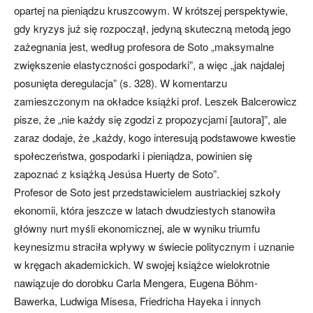
opartej na pieniądzu kruszcowym. W krótszej perspektywie,
gdy kryzys już się rozpoczął, jedyną skuteczną metodą jego
zażegnania jest, według profesora de Soto „maksymalne
zwiększenie elastyczności gospodarki”, a więc „jak najdalej
posunięta deregulacja” (s. 328). W komentarzu
zamieszczonym na okładce książki prof. Leszek Balcerowicz
pisze, że „nie każdy się zgodzi z propozycjami [autora]”, ale
zaraz dodaje, że „każdy, kogo interesują podstawowe kwestie
społeczeństwa, gospodarki i pieniądza, powinien się
zapoznać z książką Jesúsa Huerty de Soto”.
Profesor de Soto jest przedstawicielem austriackiej szkoły
ekonomii, która jeszcze w latach dwudziestych stanowiła
główny nurt myśli ekonomicznej, ale w wyniku triumfu
keynesizmu straciła wpływy w świecie politycznym i uznanie
w kręgach akademickich. W swojej książce wielokrotnie
nawiązuje do dorobku Carla Mengera, Eugena Böhm-
Bawerka, Ludwiga Misesa, Friedricha Hayeka i innych