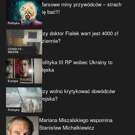
Marsowe miny przywódców – strach
się bać!!!
Polityka
Czy doktor Fiałek wart jest 4000 zł
dziennie?
COVID-19 -
WAŻNE
Polityka III RP wobec Ukrainy to
klęska
Europa
Czy wolno krytykować dowódców
wojska?
Polityka
Mariana Miszalskiego wspomina
Stanisław Michalkiewicz