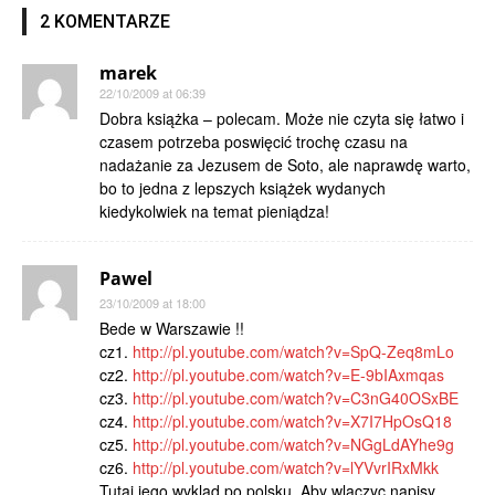
2 KOMENTARZE
marek
22/10/2009 at 06:39
Dobra książka – polecam. Może nie czyta się łatwo i
czasem potrzeba poswięcić trochę czasu na
nadażanie za Jezusem de Soto, ale naprawdę warto,
bo to jedna z lepszych książek wydanych
kiedykolwiek na temat pieniądza!
Pawel
23/10/2009 at 18:00
Bede w Warszawie !!
cz1.
http://pl.youtube.com/watch?v=SpQ-Zeq8mLo
cz2.
http://pl.youtube.com/watch?v=E-9bIAxmqas
cz3.
http://pl.youtube.com/watch?v=C3nG40OSxBE
cz4.
http://pl.youtube.com/watch?v=X7I7HpOsQ18
cz5.
http://pl.youtube.com/watch?v=NGgLdAYhe9g
cz6.
http://pl.youtube.com/watch?v=lYVvrIRxMkk
Tutaj jego wyklad po polsku. Aby wlaczyc napisy,