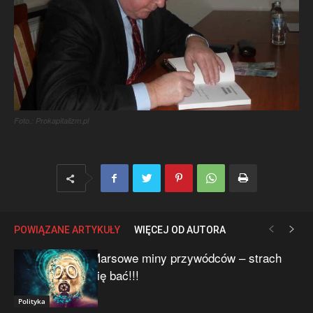
Foto.: Prokapitalizm.pl
POWIĄZANE ARTYKUŁY
WIĘCEJ OD AUTORA
Marsowe miny przywódców – strach
się bać!!!
Polityka