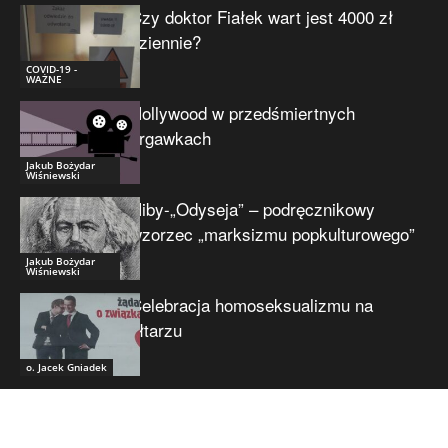
Czy doktor Fiałek wart jest 4000 zł
dziennie?
COVID-19 -
WAŻNE
Hollywood w przedśmiertnych
drgawkach
Jakub Bożydar
Wiśniewski
Niby-„Odyseja” – podręcznikowy
wzorzec „marksizmu popkulturowego”
Jakub Bożydar
Wiśniewski
Celebracja homoseksualizmu na
ołtarzu
o. Jacek Gniadek