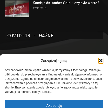
Komisja ds. Amber Gold – czy było warto?
17/11/2018
COVID-19 - WAŻNE
POPULARNE KATEGORIE
Zarządzaj zgodą
Temat dnia
4601
Aby zapewnić jak najlepsze wrażenia, korzystamy z technologii, takich jak
pliki cookie, do przechowywania i/lub uzyskiwania dostępu do informacji o
Publicystyka
4363
urządzeniu. Zgoda na te technologie pozwoli nam przetwarzać dane, takie
jak zachowanie podczas przeglądania lub unikalne identyfikatory na tej
Polityka
3639
stronie. Brak wyrażenia zgody lub wycofanie zgody może niekorzystnie
Polska
3462
wpłynąć na niektóre cechy i funkcje.
Społeczeństwo
2823
Akceptuję
Kraj
1290