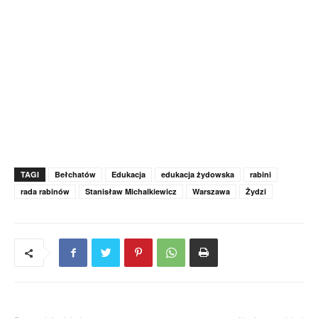
TAGI
Bełchatów
Edukacja
edukacja żydowska
rabini
rada rabinów
Stanisław Michalkiewicz
Warszawa
Żydzi