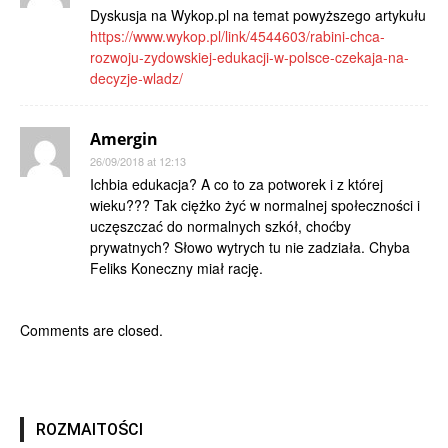
Dyskusja na Wykop.pl na temat powyższego artykułu
https://www.wykop.pl/link/4544603/rabini-chca-
rozwoju-zydowskiej-edukacji-w-polsce-czekaja-na-
decyzje-wladz/
Amergin
26/09/2018 at 12:13
Ichbia edukacja? A co to za potworek i z której
wieku??? Tak ciężko żyć w normalnej społeczności i
uczęszczać do normalnych szkół, choćby
prywatnych? Słowo wytrych tu nie zadziała. Chyba
Feliks Koneczny miał rację.
Comments are closed.
ROZMAITOŚCI