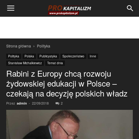
Strona główna
Polityka
Polityka
Polska
Publicystyka
Społeczeństwo
Inne
Stanisław Michalkiewicz
Temat dnia
Rabini z Europy chcą rozwoju
żydowskiej edukacji w Polsce –
czekają na decyzję polskich władz
Przez
-
22/09/2018
2
admin