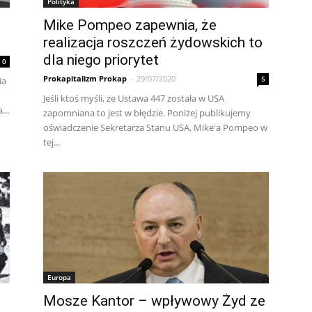
Polityka
Mike Pompeo zapewnia, że
realizacja roszczeń żydowskich to
dla niego priorytet
0
Prokapitalizm Prokap
-
29/07/2020
5
ia
Jeśli ktoś myśli, że Ustawa 447 została w USA
...
zapomniana to jest w błędzie. Poniżej publikujemy
oświadczenie Sekretarza Stanu USA, Mike'a Pompeo w
tej...
Europa
Mosze Kantor – wpływowy Żyd ze