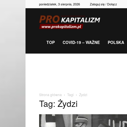
poniedziałek, 3 sierpnia, 2026
Zaloguj się / Dołącz
Prokapitalizm,
gospodarka,
TOP
COVID-19 – WAŻNE
POLSKA
polityka,
historia,
Strona główna
Tagi
Żydzi
Tag: Żydzi
newsy