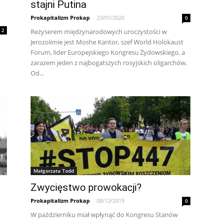
stajni Putina
Prokapitalizm Prokap
-
23/01/2020
0
2
Reżyserem międzynarodowych uroczystości w
Jerozolimie jest Moshe Kantor, szef World Holokaust
Forum, lider Europejskiego Kongresu Żydowskiego, a
zarazem jeden z najbogatszych rosyjskich oligarchów.
Od...
Małgorzata Todd
Zwycięstwo prowokacji?
Prokapitalizm Prokap
-
08/12/2019
0
W październiku miał wpłynąć do Kongresu Stanów