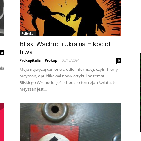
Polityka
Bliski Wschód i Ukraina – kocioł
trwa
0
Prokapitalizm Prokap
-
07/12/2024
0
ają
Moje najwyżej cenione źródło informacji, czyli Thierry
Meyssan, opublikował nowy artykuł na temat
Bliskiego Wschodu. Jeśli chodzi o ten rejon świata, to
Meyssan jest...