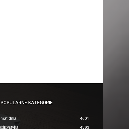
POPULARNE KATEGORIE
emat dnia
4601
blicystyka
4363