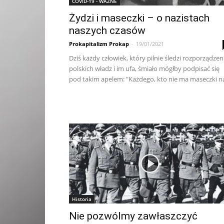
COVID-19 - WAŻNE
Żydzi i maseczki – o nazistach
naszych czasów
Prokapitalizm Prokap
-
19/01/2021
Dziś każdy człowiek, który pilnie śledzi rozporządzen
polskich władz i im ufa, śmiało mógłby podpisać się
pod takim apelem: "Każdego, kto nie ma maseczki na
Historia
Nie pozwólmy zawłaszczyć