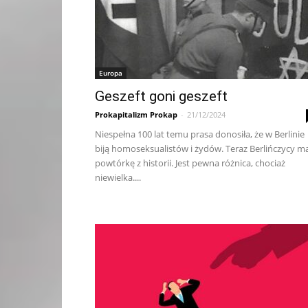
Europa
Geszeft goni geszeft
Prokapitalizm Prokap
-
21/12/2024
Niespełna 100 lat temu prasa donosiła, że w Berlinie
biją homoseksualistów i żydów. Teraz Berlińczycy m
powtórkę z historii. Jest pewna różnica, chociaż
niewielka....