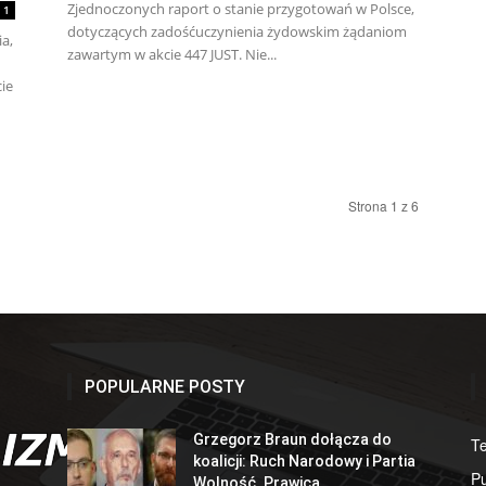
Zjednoczonych raport o stanie przygotowań w Polsce,
1
dotyczących zadośćuczynienia żydowskim żądaniom
a,
zawartym w akcie 447 JUST. Nie...
ie
Strona 1 z 6
POPULARNE POSTY
Grzegorz Braun dołącza do
T
koalicji: Ruch Narodowy i Partia
Pu
Wolność. Prawica...