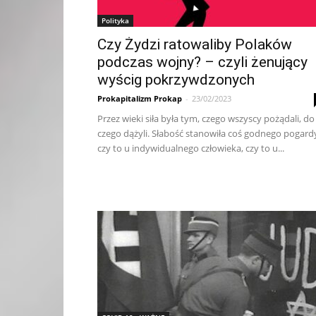
Polityka
Czy Żydzi ratowaliby Polaków
podczas wojny? – czyli żenujący
wyścig pokrzywdzonych
Prokapitalizm Prokap
-
23/02/2023
Przez wieki siła była tym, czego wszyscy pożądali, do
czego dążyli. Słabość stanowiła coś godnego pogard
czy to u indywidualnego człowieka, czy to u...