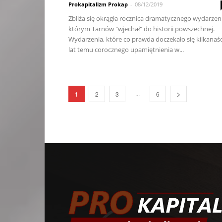
Prokapitalizm Prokap
-
08/12/2019
Zbliża się okrągła rocznica dramatycznego wydarzeni
którym Tarnów "wjechał" do historii powszechnej.
Wydarzenia, które co prawda doczekało się kilkanaśc
lat temu corocznego upamiętnienia w...
...
1
2
3
6