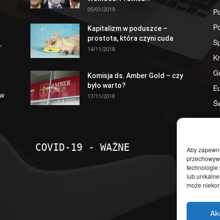
05/01/2019
Po
Po
Kapitalizm w poduszce –
prostota, która czyni cuda
S
,
14/11/2018
Kr
G
Komisja ds. Amber Gold – czy
było warto?
E
 w
17/11/2018
Św
COVID-19 - WAŻNE
Aby zapewnić
przechowywan
technologie
lub unikalne
może niekorz
Ak