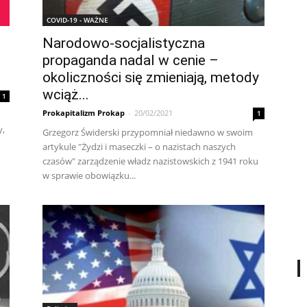
COVID-19 - WAŻNE
Narodowo-socjalistyczna
propaganda nadal w cenie –
okoliczności się zmieniają, metody
wciąż...
1
Prokapitalizm Prokap
-
20/02/2021
1
y,
Grzegorz Świderski przypomniał niedawno w swoim
artykule "Żydzi i maseczki – o nazistach naszych
czasów" zarządzenie władz nazistowskich z 1941 roku
w sprawie obowiązku...