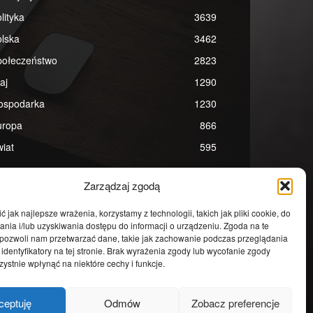
lityka
3639
lska
3462
połeczeństwo
2823
aj
1290
ospodarka
1230
uropa
866
iat
595
Zarządzaj zgodą
 jak najlepsze wrażenia, korzystamy z technologii, takich jak pliki cookie, do
ia i/lub uzyskiwania dostępu do informacji o urządzeniu. Zgoda na te
 pozwoli nam przetwarzać dane, takie jak zachowanie podczas przeglądania
 identyfikatory na tej stronie. Brak wyrażenia zgody lub wycofanie zgody
ystnie wpłynąć na niektóre cechy i funkcje.
ceptuję
Odmów
Zobacz preferencje