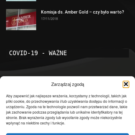
Komisja ds. Amber Gold – czy było warto?
17/11/2018
COVID-19 - WAŻNE
POPULARNE KATEGORIE
Zarządzaj zgodą
Temat dnia
4601
Aby zapewnić jak najlepsze wrażenia, korzystamy z technologii, takich jak
pliki cookie, do przechowywania i/lub uzyskiwania dostępu do informacji o
Publicystyka
4363
urządzeniu. Zgoda na te technologie pozwoli nam przetwarzać dane, takie
jak zachowanie podczas przeglądania lub unikalne identyfikatory na tej
Polityka
3639
stronie. Brak wyrażenia zgody lub wycofanie zgody może niekorzystnie
Polska
3462
wpłynąć na niektóre cechy i funkcje.
Społeczeństwo
2823