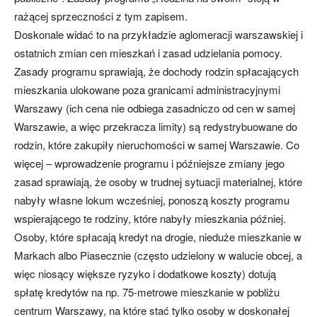
rażącej sprzeczności z tym zapisem.
Doskonale widać to na przykładzie aglomeracji warszawskiej i
ostatnich zmian cen mieszkań i zasad udzielania pomocy.
Zasady programu sprawiają, że dochody rodzin spłacających
mieszkania ulokowane poza granicami administracyjnymi
Warszawy (ich cena nie odbiega zasadniczo od cen w samej
Warszawie, a więc przekracza limity) są redystrybuowane do
rodzin, które zakupiły nieruchomości w samej Warszawie. Co
więcej – wprowadzenie programu i późniejsze zmiany jego
zasad sprawiają, że osoby w trudnej sytuacji materialnej, które
nabyły własne lokum wcześniej, ponoszą koszty programu
wspierającego te rodziny, które nabyły mieszkania później.
Osoby, które spłacają kredyt na drogie, nieduże mieszkanie w
Markach albo Piasecznie (często udzielony w walucie obcej, a
więc niosący większe ryzyko i dodatkowe koszty) dotują
spłatę kredytów na np. 75-metrowe mieszkanie w pobliżu
centrum Warszawy, na które stać tylko osoby w doskonałej