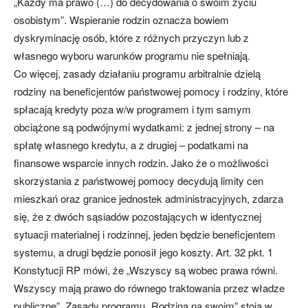
„Każdy ma prawo (…) do decydowania o swoim życiu
osobistym”. Wspieranie rodzin oznacza bowiem
dyskryminację osób, które z różnych przyczyn lub z
własnego wyboru warunków programu nie spełniają.
Co więcej, zasady działaniu programu arbitralnie dzielą
rodziny na beneficjentów państwowej pomocy i rodziny, które
spłacają kredyty poza w/w programem i tym samym
obciążone są podwójnymi wydatkami: z jednej strony – na
spłatę własnego kredytu, a z drugiej – podatkami na
finansowe wsparcie innych rodzin. Jako że o możliwości
skorzystania z państwowej pomocy decydują limity cen
mieszkań oraz granice jednostek administracyjnych, zdarza
się, że z dwóch sąsiadów pozostających w identycznej
sytuacji materialnej i rodzinnej, jeden będzie beneficjentem
systemu, a drugi będzie ponosił jego koszty. Art. 32 pkt. 1
Konstytucji RP mówi, że „Wszyscy są wobec prawa równi.
Wszyscy mają prawo do równego traktowania przez władze
publiczne”. Zasady programu „Rodzina na swoim” stoją w