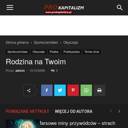
Strona główna
Społeczeństwo
Obyczaje
Społeczeństwo
Obyczaje
Polska
Publicystyka
Temat dnia
Rodzina na Twoim
Przez
-
10/10/2009
3
admin
POWIĄZANE ARTYKUŁY
WIĘCEJ OD AUTORA
Marsowe miny przywódców – strach