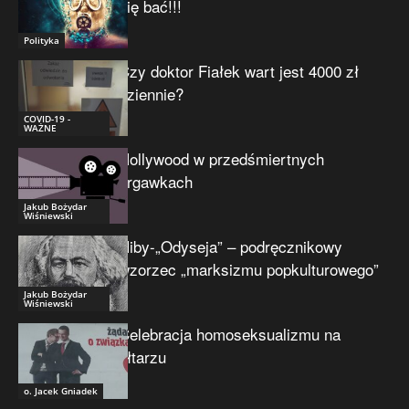
się bać!!!
Polityka
Czy doktor Fiałek wart jest 4000 zł
dziennie?
COVID-19 -
WAŻNE
Hollywood w przedśmiertnych
drgawkach
Jakub Bożydar
Wiśniewski
Niby-„Odyseja” – podręcznikowy
wzorzec „marksizmu popkulturowego”
Jakub Bożydar
Wiśniewski
Celebracja homoseksualizmu na
ołtarzu
o. Jacek Gniadek