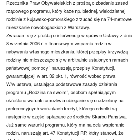
Rzecznika Praw Obywatelskich z prośbą o zbadanie zasad
rządowego programu, który każe np. biednej, wielodzietnej
rodzinie z kujawsko-pomorskiego zrzucać się na 74-metrowe
mieszkanie nowobogackich z Warszawy.
Zwracam się z prośbą o interwencję w sprawie Ustawy z dnia
8 września 2006 r. o finansowym wsparciu rodzin w
nabywaniu własnego mieszkania, której przepisy krzywdzą
rodziny nie mieszczące się w arbitralnie ustalonych ramach
państwowej pomocy i naruszają przepisy Konstytucji,
gwarantującej, w art. 32 pkt. 1, równość wobec prawa.
W/w ustawa, ustalająca podstawowe zasady działania
programu „Rodzina na swoim”, osobom spełniającym
określone warunki umożliwia ubieganie się o udzielany na
preferencyjnych warunkach kredyt, którego odsetki są
następnie w części spłacane ze środków Skarbu Państwa.
Już same warunki programu, który ma na celu wspieranie
rodzin, naruszają art. 47 Konstytucji RP, który stanowi, że