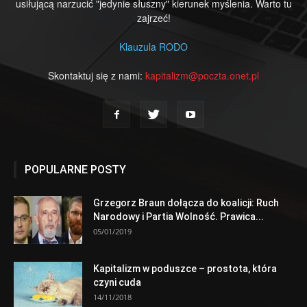
usiłującą narzucić "jedynie słuszny" kierunek myślenia. Warto tu
zajrzeć!
Klauzula RODO
Skontaktuj się z nami:
kapitalizm@poczta.onet.pl
POPULARNE POSTY
Grzegorz Braun dołącza do koalicji: Ruch
Narodowy i Partia Wolność. Prawica...
05/01/2019
Kapitalizm w poduszce – prostota, która
czyni cuda
14/11/2018