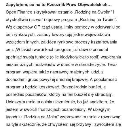
Zapytałem, co na to Rzecznik Praw Obywatelskich…
Open Finance skrytykował ostatnio „Rodzinę na Swoim” i
błyskotliwie nazwał rządowy program „Rodziną na Twoim”.
Wg ekspertów OF, rząd ustala limity pomocy w oderwaniu od
cen rynkowych, zasady faworyzują jedne województwa
względem innych, zakłóca rynkowe procesy kształtowania
cen. „W takich warunkach program już dawno przestał
spełniać swoją funkcję (o ile kiedykolwiek to robił) wspierania
niezamożnych małżeństw w starcie w dorosłe życie. Teraz
program wspiera także naprawdę majętnych ludzi, z
dochodami grubo powyżej średniej krajowej. A popularność
programu będzie kosztować. Bezpośrednio budżet, a
pośrednio podatników, którzy na ten budżet się składają”.
Ucieszyła mnie ta opinia niezmiernie, bo już sądziłem, że
jestem w swoich frustracjach osamotniony. W ubiegłym
tygodniu „Rodzina na Moim” wyprowadziła mnie z równowagi
na tyle skutecznie, że chwyciłem się brzytwy i zwróciłem się