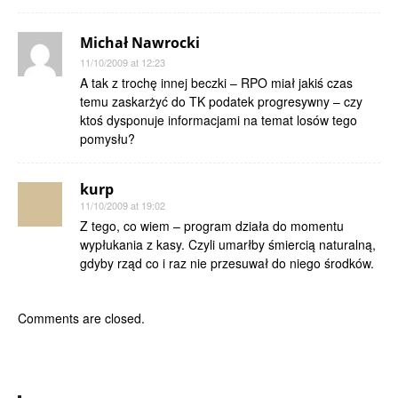
Michał Nawrocki
11/10/2009 at 12:23
A tak z trochę innej beczki – RPO miał jakiś czas
temu zaskarżyć do TK podatek progresywny – czy
ktoś dysponuje informacjami na temat losów tego
pomysłu?
kurp
11/10/2009 at 19:02
Z tego, co wiem – program działa do momentu
wypłukania z kasy. Czyli umarłby śmiercią naturalną,
gdyby rząd co i raz nie przesuwał do niego środków.
Comments are closed.