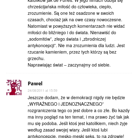
katolików jak de Funes. W jego filmach odbija się
chrześcijańska miłość do człowieka, ciepło,
zrozumienie. Są one też osadzone w swoich
czasach, chociaż jak na owe czasy nowoczesne.
Natomiast w powyższych komentarzach nie widać
miłości do bliźniego i do świata. Nienawiść do
„sodomitów”, złego świata i „zbrodniczej
antykoncepcji”. Nie ma zrozumienia dla ludzi. Jest
rzucanie kamieniem, przez tych którzy są bez
grzechu.
Naprawiając świat – zaczynajmy od siebie.
Pawel
24/08/2011 at 15:59
Jeszcze dodam, że w demokracji nigdy nie będzie
„WYRAŻNEGO i JEDNOZNACZNEGO”
rozgraniczenia tego co jest dobre a co złe. Bo kazdy
ma inny pogląd na ten temat, i ma prawo żyć tak jak
mu się podoba. Jeśli ktoś jest katolikiem, niech żyje
według zasad swojej wiary. Jeśli ktoś lubi
antykoncepcję, męsko-męski seks, to na zdrowie!