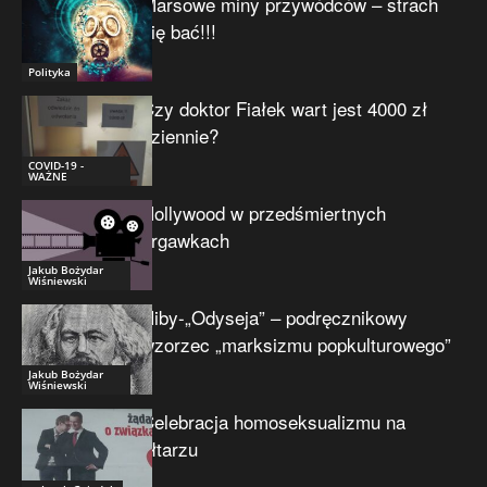
Marsowe miny przywódców – strach
się bać!!!
Polityka
Czy doktor Fiałek wart jest 4000 zł
dziennie?
COVID-19 -
WAŻNE
Hollywood w przedśmiertnych
drgawkach
Jakub Bożydar
Wiśniewski
Niby-„Odyseja” – podręcznikowy
wzorzec „marksizmu popkulturowego”
Jakub Bożydar
Wiśniewski
Celebracja homoseksualizmu na
ołtarzu