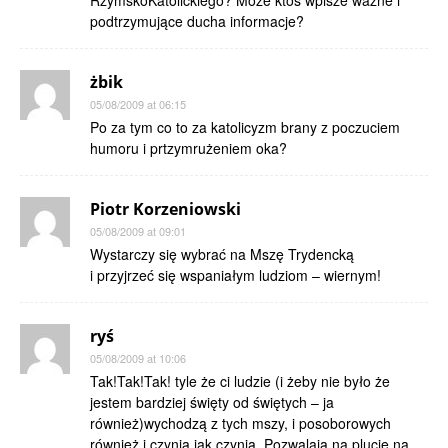
RzymskoKatolickiego? Może ktoś wpisze ważne i
podtrzymujące ducha informacje?
żbik
05/08/2009 at 06:15
Po za tym co to za katolicyzm brany z poczuciem
humoru i prtzymrużeniem oka?
Piotr Korzeniowski
05/08/2009 at 09:01
Wystarczy się wybrać na Mszę Trydencką
i przyjrzeć się wspaniałym ludziom – wiernym!
ryś
05/08/2009 at 10:06
Tak!Tak!Tak! tyle że ci ludzie (i żeby nie było że
jestem bardziej święty od świętych – ja
również)wychodzą z tych mszy, i posoborowych
również i czynią jak czynią. Pozwalają na plucie na