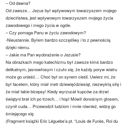
– Od dawna?
Od zawsze… Jezus był wpływowym towarzyszem mojego
dzieciństwa, jest wpływowym towarzyszem mojego życia
zawodowego i mego życia w ogóle.
– Czy pomaga Panu w życiu zawodowym?
-Nieustannie. Byłem bardzo szczęśliwy i to z pewnością
dzięki niemu.
– Jakie ma Pan wyobrażenie o Jezusie?
Na obrazkach mego katechizmu był zawsze kimś bardzo
delikatnym, jasnowłosym i czuło się, że każdy poryw wiatru
może go unieść… Choć był on synem cieśli. Uwierz mi, że
był facetem, który miał metr dziewięćdziesiąt, niezwykłą siłę i
że miał takie bicepsy! Kiedy wyrzucał kupców za drzwi
świątyni brał ich po trzech… i hop! Mówił donośnym głosem,
czynił cuda… Przewodził ludziom i mnie również, widzę go
śmiejącego się.
(Fragment książki Eric Léguebe’a pt. “Louis de Funès, Roi du