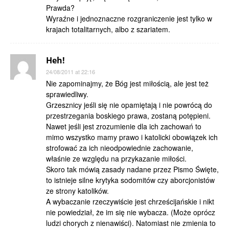
Prawda?
Wyraźne i jednoznaczne rozgraniczenie jest tylko w
krajach totalitarnych, albo z szariatem.
Heh!
24/08/2011 at 22:16
Nie zapominajmy, że Bóg jest miłością, ale jest też
sprawiedliwy.
Grzesznicy jeśli się nie opamiętają i nie powrócą do
przestrzegania boskiego prawa, zostaną potępieni.
Nawet jeśli jest zrozumienie dla ich zachowań to
mimo wszystko mamy prawo i katolicki obowiązek ich
strofować za ich nieodpowiednie zachowanie,
właśnie ze względu na przykazanie miłości.
Skoro tak mówią zasady nadane przez Pismo Święte,
to istnieje silne krytyka sodomitów czy aborcjonistów
ze strony katolików.
A wybaczanie rzeczywiście jest chrześcijańskie i nikt
nie powiedział, że im się nie wybacza. (Może oprócz
ludzi chorych z nienawiści). Natomiast nie zmienia to