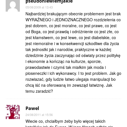
pseudoniewiemjakie
05/08/2009 at 13:43
Najbardziej brakującym obecnie problemem jest brak
WYRAŹNEGO i JEDNOZNACZNEGO rozdzielenia co
jest dobrem, co jest moralne, co jest prawe, co jest
od Boga, co jest prawdą i odróżnienie co jest złe, co
jest kłamstwem, co jest lewe, co jest diabelskie, co
jest niemoralne i w konsekwencji szkodliwe dla życia
tak jednostki jak i narodów, praktyczne w każdej
dziedzinie życia zaczynając od oświaty przez politykę
i ekonomie a kończąc na kulturze, sporcie,
prawodastwie i czymś tak miałkim jak moda i
pioseneczki i ich wykonawcy. I to jest problem. Jak go
rozwiazać, gdy ludzie łatwo ulegaja manipulacji bo
chcą iść na oferowaną im zewsząd łatwiznę. Jak
temu zaradzić?
Pawel
24/08/2011 at 15:56
Wiecie co, chciałbym żeby było więcej takich