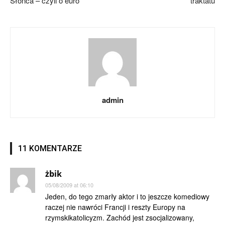
Słońca – czyli o euro
traktatu
admin
11 KOMENTARZE
żbik
05/08/2009 at 06:10
Jeden, do tego zmarły aktor i to jeszcze komediowy
raczej nie nawróci Francji i reszty Europy na
rzymskikatolicyzm. Zachód jest zsocjalizowany,