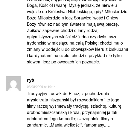
Boga, Kościół i wiarę. Myślę jednak, że niewielu
wejdzie do Królestwa Niebieskiego, gdyż Miłosierdzie
Boże Miłosierdziem lecz Sprawiedliwość i Gniew
Boży również nad tym światem mają swą pieczę.
Żbikowi zapewne chodzi o inny rodzaj
optymistycznych wieści niż jedna czy dwie msze
trydenckie w miesiącu na całą Polskę; chodzi mu o
zmiany w podejściu do obowiązków kleru z biskupami
i kardynałami na czele; chodzi o przykład nie tylko
słowem lecz po owocach ich poznacie.
ryś
05/08/2009 at 10:14
Tradycyjny Ludwik de Finez, z pochodzenia
arystokrata hiszpański był rozwodnikiem i te jego
filmy raczej wyśmiewały tradycję, szlachtę, kulturę
drobnomieszczańską i króla, przynajmniej ja tak
odbierałem jego komedie; szczególnie filmy o
żandarmie, „Mania wielkości”, fantomasy,…,