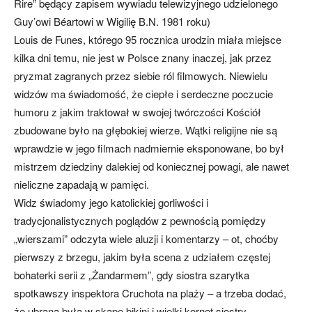
Rire” będący zapisem wywiadu telewizyjnego udzielonego
Guy’owi Béartowi w Wigilię B.N. 1981 roku)
Louis de Funes, którego 95 rocznica urodzin miała miejsce
kilka dni temu, nie jest w Polsce znany inaczej, jak przez
pryzmat zagranych przez siebie ról filmowych. Niewielu
widzów ma świadomość, że ciepłe i serdeczne poczucie
humoru z jakim traktował w swojej twórczości Kościół
zbudowane było na głębokiej wierze. Wątki religijne nie są
wprawdzie w jego filmach nadmiernie eksponowane, bo był
mistrzem dziedziny dalekiej od koniecznej powagi, ale nawet
nieliczne zapadają w pamięci.
Widz świadomy jego katolickiej gorliwości i
tradycjonalistycznych poglądów z pewnością pomiędzy
„wierszami” odczyta wiele aluzji i komentarzy – ot, choćby
pierwszy z brzegu, jakim była scena z udziałem częstej
bohaterki serii z „Żandarmem”, gdy siostra szarytka
spotkawszy inspektora Cruchota na plaży – a trzeba dodać,
że ubrana była w skąpe bikini i wielki kornet siostry