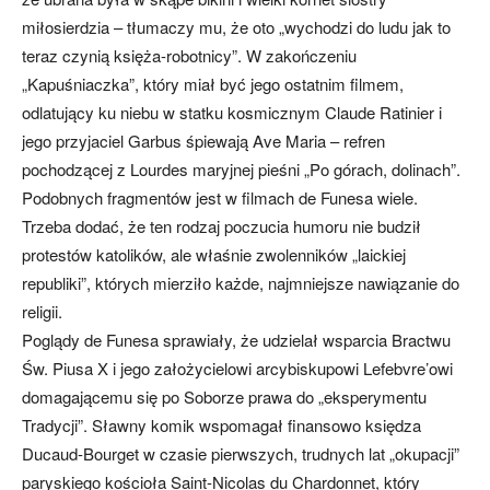
miłosierdzia – tłumaczy mu, że oto „wychodzi do ludu jak to
teraz czynią księża-robotnicy”. W zakończeniu
„Kapuśniaczka”, który miał być jego ostatnim filmem,
odlatujący ku niebu w statku kosmicznym Claude Ratinier i
jego przyjaciel Garbus śpiewają Ave Maria – refren
pochodzącej z Lourdes maryjnej pieśni „Po górach, dolinach”.
Podobnych fragmentów jest w filmach de Funesa wiele.
Trzeba dodać, że ten rodzaj poczucia humoru nie budził
protestów katolików, ale właśnie zwolenników „laickiej
republiki”, których mierziło każde, najmniejsze nawiązanie do
religii.
Poglądy de Funesa sprawiały, że udzielał wsparcia Bractwu
Św. Piusa X i jego założycielowi arcybiskupowi Lefebvre’owi
domagającemu się po Soborze prawa do „eksperymentu
Tradycji”. Sławny komik wspomagał finansowo księdza
Ducaud-Bourget w czasie pierwszych, trudnych lat „okupacji”
paryskiego kościoła Saint-Nicolas du Chardonnet, który