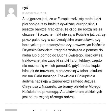
ryś
05/08/2009 at 11:14
A najgorsze jest, że w Europie rodzi się mało ludzi
płci obojga rasy białej z cywilizacji europejskiej i
jeszcze bardziej tragiczne, że ci co się rodzą nie są
chrzczeni i przez ten fakt nie są w Kościele już patrzę
przez palce czy w schizmatyckim prawosławiu czy
heretyckim protestantyźmie czy prawowitym Kościele
RzymskoKatolickim. tragedia wołająca o pomstę do
nieba lub o pomoc do Ducha Świętego. Kościoły są
traktowane jako zabytki sztuki i architektury, często
nie mozna się w nich pomodlić, gdyż trzeba kupić
bilet jak do muzeum, a najczęściej w tabernakulum
nie ma Ciała naszego Zbawiciela i Odkupiciela.
Jedyna nadzieja w zapowiedzi samego Jezusa
Chrystusa z Nazaretu, że bramy piekielne Mojego
Kościoła nie przemogą. A ataków bram piekielnych
jest co raz więcej różnego rodzaju.