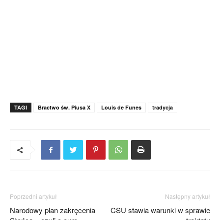
TAGI
Bractwo św. Piusa X
Louis de Funes
tradycja
Poprzedni artykuł
Następny artykuł
Narodowy plan zakręcenia
CSU stawia warunki w sprawie