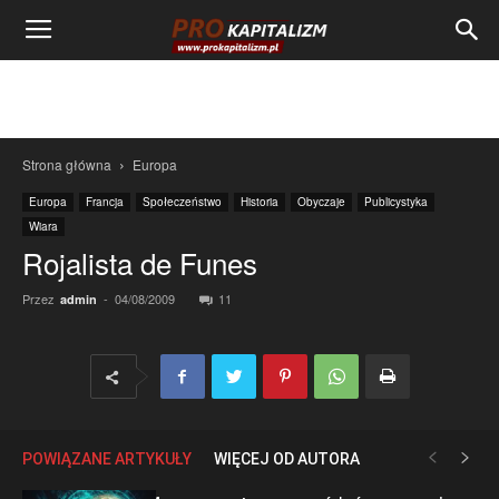
Strona główna
Europa
Europa
Francja
Społeczeństwo
Historia
Obyczaje
Publicystyka
Wiara
Rojalista de Funes
Przez
-
04/08/2009
11
admin
POWIĄZANE ARTYKUŁY
WIĘCEJ OD AUTORA