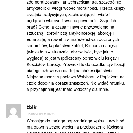
zdemoralizowany i antychrześcijański, szczególnie
antykatolicki, wrogi wobec moralności. Trzeba księży
skrajnie tradycyjnych, zachowujących wiarę i
będących wiernymi swemu powołaniu. Skąd ich
brać? Ciche, a czasami jawne przyzwolenie na
sztuczną i zbrodniczą antykoncepcję, aborcję i
eutanazję, a nawet tzw.małeżeństwa zboczonych
sodomitów, kapłaństwo kobiet, Komunia na rękę
(widziałem – strasznie, obrzydliwie, byle jak to
wygląda) to jest współczesny obraz wielu księży i
Kościołów Europy. Prowadzi to do upadku cywilizacji
białego człowieka opartej na chrześcijaństwie.
Niejednoznaczna postawa Watykanu z Papieżem na
czele dopełnia obrazu zniszczeń. Nie widać ratunku,
a przynajmniej jest mało widoczny dla mnie.
żbik
05/08/2009 at 06:12
Wracając do mojego poprzedniego wpisu – czy ktoś
ma optymistyczne wieści na przebudzenie Kościoła