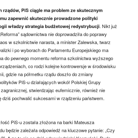
ch rządów, PiS ciągle ma problem ze skutecznym
 mu zapewnić skutecznie prowadzone polityki
ogii władzy strategia budżetowej redystrybucji
. Nikt już
. „Reforma” sądownictwa nie doprowadziła do poprawy
aos w szkolnictwie narasta, a minister Zalewska, twarz
 walizki i po wyborach do Parlamentu Europejskiego ma
ona do pewnego momentu reforma szkolnictwa wyższego
orządzeniach, co rodzi kolejne kontrowersje w środowisku
ii, gdzie na półmetku rządu doszło do zmiany
olityków PiS-u działających wokół Polskiej Grupy
 zagranicznej, stwierdzając eufemicznie, również nie
ię dziś pochwalić sukcesami w rządzeniu państwem.
łość PiS-u została złożona na barki Mateusza
ądu będzie zależała odpowiedź na kluczowe pytanie: „Czy