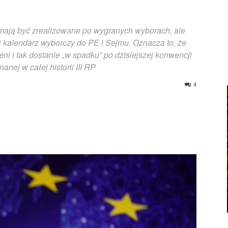
 mają być zrealizowane po wygranych wyborach, ale
w kalendarz wyborczy do PE i Sejmu. Oznacza to, że
eni i tak dostanie „w spadku” po dzisiejszej konwencji
nej w całej historii III RP
4