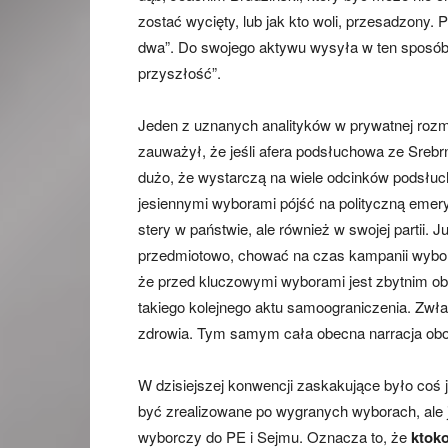
zostać wycięty, lub jak kto woli, przesadzony. 
dwa”. Do swojego aktywu wysyła w ten sposób
przyszłość”.
Jeden z uznanych analityków w prywatnej rozm
zauważył, że jeśli afera podsłuchowa ze Srebrną
dużo, że wystarczą na wiele odcinków podsłuc
jesiennymi wyborami pójść na polityczną emer
stery w państwie, ale również w swojej partii. J
przedmiotowo, chować na czas kampanii wyborc
że przed kluczowymi wyborami jest zbytnim o
takiego kolejnego aktu samoograniczenia. Zwła
zdrowia. Tym samym cała obecna narracja oboz
W dzisiejszej konwencji zaskakujące było coś 
być zrealizowane po wygranych wyborach, ale j
wyborczy do PE i Sejmu. Oznacza to, że
ktoko