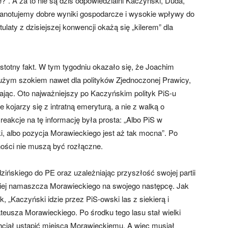
?”. A za to nie są dziś odpowiedzialni Kaczyński, Duda,
Zanotujemy dobre wyniki gospodarcze i wysokie wpływy do
laty z dzisiejszej konwencji okażą się „kilerem” dla
istotny fakt. W tym tygodniu okazało się, że Joachim
 dużym szokiem nawet dla polityków Zjednoczonej Prawicy,
nając. Oto najważniejszy po Kaczyńskim polityk PiS-u
e kojarzy się z intratną emeryturą, a nie z walką o
reakcje na tę informację była prosta: „Albo PiS w
 albo pozycja Morawieckiego jest aż tak mocna”. Po
zności nie muszą być rozłączne.
ińskiego do PE oraz uzależniając przyszłość swojej partii
niej namaszcza Morawieckiego na swojego następcę. Jak
, „Kaczyński idzie przez PiS-owski las z siekierą i
teusza Morawieckiego. Po środku tego lasu stał wielki
hciał ustąpić miejsca Morawieckiemu. A więc musiał