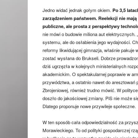
Jedno widać jednak gołym okiem.
Po 3,5 lata
zarządzeniem państwem. Reelekcji nie mają
publiczne, ale prosta z perspektywy technol
nie mówi o budowie miliona aut elektrycznych
systemu, ale do osłabienia jego wydajności. Ch
reformy likwidującej gimnazja, właśnie pakuje
zostać wysłana do Brukseli. Dobrze prowadz
dziś ugrzęzła w kolejnych ministerialnych rozp
akademickim. O spektakularnej poprawie w arm
przywództwa, a ostatnio nawet do aresztowań p
Zbrojeniowej, również trudno mówić. W polityce
doszło do jakościowej zmiany. PiS nie może s
Dlatego proponuje nowe przywileje społeczne.
W ten sposób cała odpowiedzialność za przysz
Morawieckiego. To od polityki gospodarczej rz