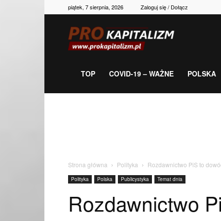
piątek, 7 sierpnia, 2026
Zaloguj się / Dołącz
Prokapitalizm,
gospodarka,
TOP
COVID-19 – WAŻNE
POLSKA
polityka,
historia,
Strona główna
Polityka
Rozdawnictwo PiS to dowód
Polityka
Polska
Publicystyka
Temat dnia
newsy
Rozdawnictwo Pi