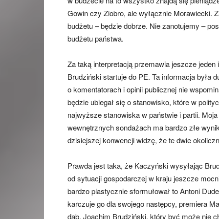
w budżecie na to wszystko znajdą się pieniądze
Gowin czy Ziobro, ale wyłącznie Morawiecki. 
budżetu – będzie dobrze. Nie zanotujemy – postu
budżetu państwa.
Za taką interpretacją przemawia jeszcze jeden 
Brudziński startuje do PE. Ta informacja była
o komentatorach i opinii publicznej nie wspomi
będzie ubiegał się o stanowisko, które w polityc
najwyższe stanowiska w państwie i partii. Moja 
wewnętrznych sondażach ma bardzo złe wyniki,
dzisiejszej konwencji widzę, że te dwie okolic
Prawda jest taka, że Kaczyński wysyłając Brudz
od sytuacji gospodarczej w kraju jeszcze moc
bardzo plastycznie sformułował to Antoni Dudek
karczuje go dla swojego następcy, premiera Ma
dąb, Joachim Brudziński, który być może nie c