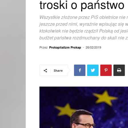
troski o państwo
Wszystkie złożone przez PiS obietnice nie
jeszcze przed nimi, wyraźnie wpisując się 
ktokolwiek nie będzie rządził Polską od jesi
budżet państwa rozdmuchany do skali nie zna
Przez
-
26/02/2019
Prokapitalizm Prokap
Share