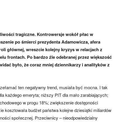
dliwości tragiczne. Kontrowersje wokół płac w
zenie po śmierci prezydenta Adamowicza, afera
i głównej, wreszcie kolejny kryzys w relacjach z
ielu frontach. Po bardzo źle odebranej przez większość
widać było, że coraz mniej dziennikarzy i analityków z
przełamać ten negatywny trend, musiała być mocna. I tak
dla każdego emeryta; niższy PIT dla mało zarabiających;
dochodowego w progu 18%; zwiększenie dostępności
ie kosztowała budżet państwa kolejne dziesiątki miliardów
rności społecznej. Przeciwnicy – nieodpowiedzialny