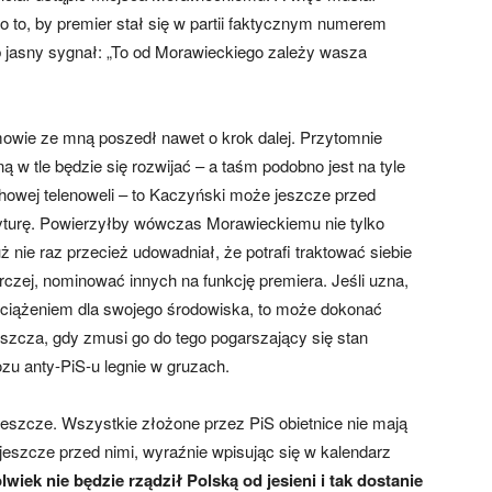
Po to, by premier stał się w partii faktycznym numerem
 jasny sygnał: „To od Morawieckiego zależy wasza
owie ze mną poszedł nawet o krok dalej. Przytomnie
 w tle będzie się rozwijać – a taśm podobno jest na tyle
howej telenoweli – to Kaczyński może jeszcze przed
yturę. Powierzyłby wówczas Morawieckiemu nie tylko
uż nie raz przecież udowadniał, że potrafi traktować siebie
zej, nominować innych na funkcję premiera. Jeśli uzna,
bciążeniem dla swojego środowiska, to może dokonać
szcza, gdy zmusi go do tego pogarszający się stan
u anty-PiS-u legnie w gruzach.
jeszcze. Wszystkie złożone przez PiS obietnice nie mają
eszcze przed nimi, wyraźnie wpisując się w kalendarz
lwiek nie będzie rządził Polską od jesieni i tak dostanie