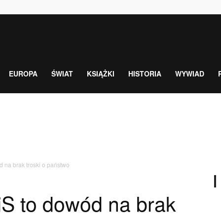
EUROPA
ŚWIAT
KSIĄŻKI
HISTORIA
WYWIAD
 na brak troski o państwo
S to dowód na brak