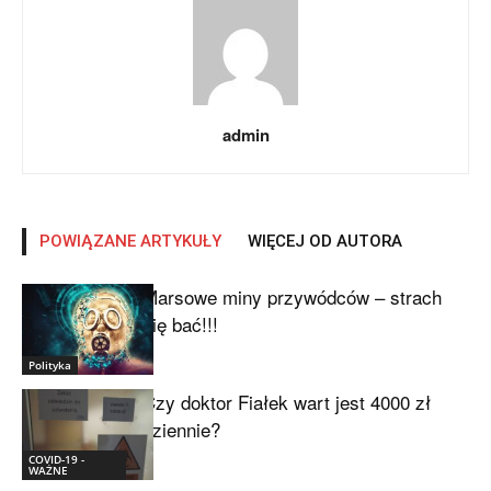
admin
POWIĄZANE ARTYKUŁY
WIĘCEJ OD AUTORA
Marsowe miny przywódców – strach
się bać!!!
Polityka
Czy doktor Fiałek wart jest 4000 zł
dziennie?
COVID-19 -
WAŻNE