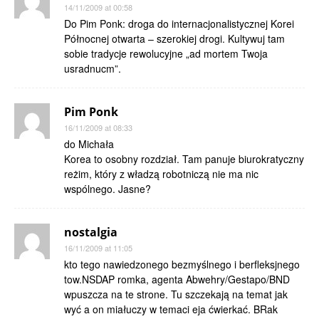
14/11/2009 at 00:58
Do Pim Ponk: droga do internacjonalistycznej Korei
Północnej otwarta – szerokiej drogi. Kultywuj tam
sobie tradycje rewolucyjne „ad mortem Twoja
usradnucm”.
Pim Ponk
16/11/2009 at 08:33
do Michała
Korea to osobny rozdział. Tam panuje biurokratyczny
reżim, który z władzą robotniczą nie ma nic
wspólnego. Jasne?
nostalgia
16/11/2009 at 11:05
kto tego nawiedzonego bezmyślnego i berfleksjnego
tow.NSDAP romka, agenta Abwehry/Gestapo/BND
wpuszcza na te strone. Tu szczekają na temat jak
wyć a on miałuczy w temaci eja ćwierkać. BRak