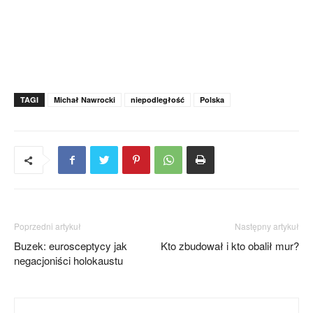
TAGI
Michał Nawrocki
niepodległość
Polska
Poprzedni artykuł
Następny artykuł
Buzek: eurosceptycy jak
Kto zbudował i kto obalił mur?
negacjoniści holokaustu