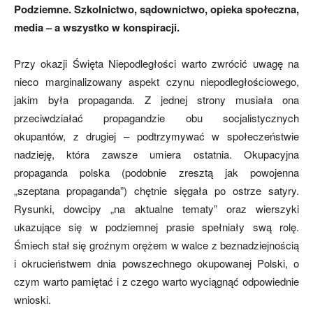
Podziemne. Szkolnictwo, sądownictwo, opieka społeczna,
media – a wszystko w konspiracji.
Przy okazji Święta Niepodległości warto zwrócić uwagę na
nieco marginalizowany aspekt czynu niepodległościowego,
jakim była propaganda. Z jednej strony musiała ona
przeciwdziałać propagandzie obu socjalistycznych
okupantów, z drugiej – podtrzymywać w społeczeństwie
nadzieję, która zawsze umiera ostatnia. Okupacyjna
propaganda polska (podobnie zresztą jak powojenna
„szeptana propaganda”) chętnie sięgała po ostrze satyry.
Rysunki, dowcipy „na aktualne tematy” oraz wierszyki
ukazujące się w podziemnej prasie spełniały swą rolę.
Śmiech stał się groźnym orężem w walce z beznadziejnością
i okrucieństwem dnia powszechnego okupowanej Polski, o
czym warto pamiętać i z czego warto wyciągnąć odpowiednie
wnioski.