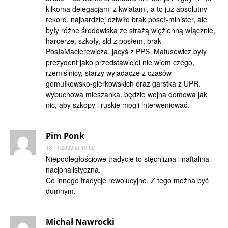
kilkoma delegacjami z kwiatami, a to juz absolutny
rekord. najbardziej dziwiło brak poseł-minister, ale
były różne środowiska ze strażą więżienną włącznie,
harcerze, szkoły, sld z posłem, brak
PosłaMacierewicza, jacyś z PPS, Matusewicz były
prezydent jako przedstawiciel nie wiem czego,
rzemiślnicy, starzy wyjadacze z czasów
gomułkowsko-gierkowskich oraz garstka z UPR.
wybuchowa mieszanka. będzie wojna domowa jak
nic, aby szkopy i ruskie mogli interweniować.
Pim Ponk
13/11/2009 at 10:52
Niepodległościowe tradycje to stęchlizna i naftalina
nacjonalistyczna.
Co innego tradycje rewolucyjne. Z tego można być
dumnym.
Michał Nawrocki