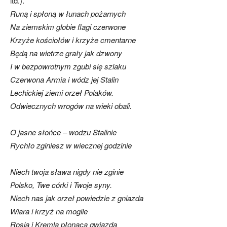
itd.).
Runą i spłoną w łunach pożarnych
Na ziemskim globie flagi czerwone
Krzyże kościołów i krzyże cmentarne
Będą na wietrze grały jak dzwony
I w bezpowrotnym zgubi się szlaku
Czerwona Armia i wódz jej Stalin
Lechickiej ziemi orzeł Polaków.
Odwiecznych wrogów na wieki obali.
O jasne słońce – wodzu Stalinie
Rychło zginiesz w wiecznej godzinie
Niech twoja sława nigdy nie zginie
Polsko, Twe córki i Twoje syny.
Niech nas jak orzeł powiedzie z gniazda
Wiara i krzyż na mogile
Rosja i Kremla płonąca gwiazda