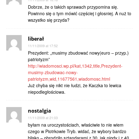
Dobrze, że o takich sprawach przypomina się.
Powinno się o tym mówić częściej i głosniej. A nuż to
wszystko się przyda?
liberał
11/11/2009 at 17:52
Prezydent: „musimy zbudować nowy(euro – przyp.)
patriotyzm”
http://wiadomosci.wp.pl/kat,1342,title,Prezydent-
musimy-zbudowac-nowy-
patriotyzm,wid,11677561,wiadomosc.html
Już chyba się nikt nie łudzi, że Kaczka to lewica
niepodległościowa.
nostalgia
11/11/2009 at 21:03
byłam na uroczystościach, właściwie to nie wiem
czego w Piotrkowie Tryb. widać, że wybory bardzo
blisko – obrodziło sztandarami z 30, jak nigdy i z 40