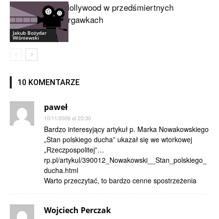
Hollywood w przedśmiertnych
drgawkach
Jakub Bożydar
Wiśniewski
10 KOMENTARZE
paweł
10/11/2009 at 23:30
Bardzo interesyjący artykuł p. Marka Nowakowskiego
„Stan polskiego ducha” ukazał się we wtorkowej
„Rzeczpospolitej”…
rp.pl/artykul/390012_Nowakowski__Stan_polskiego_
ducha.html
Warto przeczytać, to bardzo cenne spostrzeżenia
Wojciech Perczak