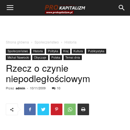
Strona główna
Społeczeństwo
Historia
Społeczeństwo
Historia
Polityka
Kraj
Kultura
Publicystyka
Michał Nawrocki
Obyczaje
Polska
Temat dnia
Rzecz o czynie
niepodległościowym
Przez
-
10/11/2009
10
admin