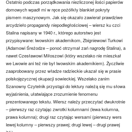
Ostatnio podczas porządkowania niezliczonej ilości papierów
domowych wpadł mi w ręce pożółkły blankiet pokryty
pismem maszynowym. Jak się okazało zawierał prawdziwe
arcydzieło propagandy niepodległościowej – wiersz ku czci
Stalina napisany w 1940 r., którego autorstwo jest
przypisywane: lwowskim akademikom, Zbigniewowi Turkowi
(Adamowi Śreżodze – ponoć otrzymał zań nagrodę Stalina), a
nawet Czesławowi Miłoszowi (który wszelako nie mieszkał
we Lwowie ani też nie był lwowskim akademikiem). Życzliwie
zaaprobowany przez władze radzieckie ukazał się w prasie
polskojęzycznej okupacji sowieckiej. Wszelako zanim
Szanowny Czytelnik przystąpi do lektury należą się mu słowa
wyjaśnienia, ułatwiające zrozumienie fenomenu
prezentowanego tekstu. Wiersz należy przeczytać dwukrotnie
– pierwszy raz czytając zwrotki kolumnami (lewa kolumna,
prawa kolumna); drugi raz czytając wersami (pierwszy wers
lewej kolumny – pierwszy prawej; drugi lewej – drugi prawej