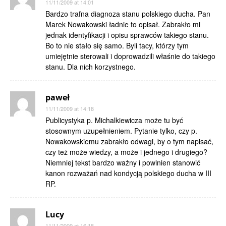
11/11/2009 at 14:01
Bardzo trafna diagnoza stanu polskiego ducha. Pan
Marek Nowakowski ładnie to opisał. Zabrakło mi
jednak identyfikacji i opisu sprawców takiego stanu.
Bo to nie stało się samo. Byli tacy, którzy tym
umiejętnie sterowali i doprowadzili właśnie do takiego
stanu. Dla nich korzystnego.
paweł
11/11/2009 at 14:18
Publicystyka p. Michalkiewicza może tu być
stosownym uzupełnieniem. Pytanie tylko, czy p.
Nowakowskiemu zabrakło odwagi, by o tym napisać,
czy też może wiedzy, a może i jednego i drugiego?
Niemniej tekst bardzo ważny i powinien stanowić
kanon rozważań nad kondycją polskiego ducha w III
RP.
Lucy
11/11/2009 at 16:18