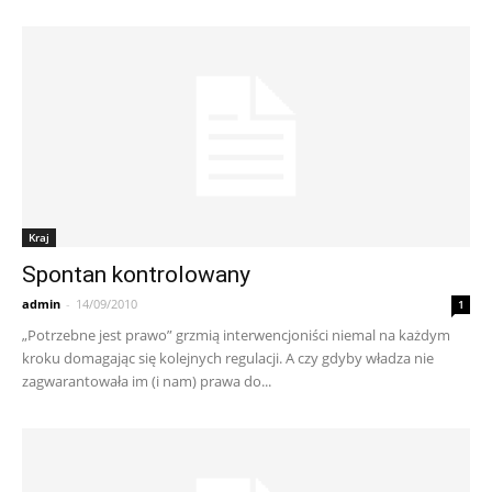
Kraj
Spontan kontrolowany
admin
-
14/09/2010
1
„Potrzebne jest prawo” grzmią interwencjoniści niemal na każdym
kroku domagając się kolejnych regulacji. A czy gdyby władza nie
zagwarantowała im (i nam) prawa do...