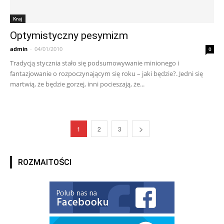
Kraj
Optymistyczny pesymizm
admin
-
04/01/2010
0
Tradycją stycznia stało się podsumowywanie minionego i
fantazjowanie o rozpoczynającym się roku – jaki będzie?. Jedni się
martwią, że będzie gorzej, inni pocieszają, że...
1
2
3
ROZMAITOŚCI