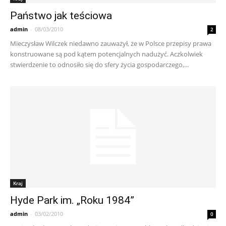
Państwo jak teściowa
admin
-
08/03/2010
2
Mieczysław Wilczek niedawno zauważył, że w Polsce przepisy prawa
konstruowane są pod kątem potencjalnych nadużyć. Aczkolwiek
stwierdzenie to odnosiło się do sfery życia gospodarczego,...
Kraj
Hyde Park im. „Roku 1984”
admin
-
03/02/2010
0