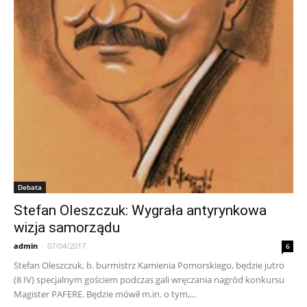
Debata
Stefan Oleszczuk: Wygrała antyrynkowa
wizja samorządu
admin
-
07/04/2017
6
Stefan Oleszczuk, b. burmistrz Kamienia Pomorskiego, będzie jutro
(8 IV) specjalnym gościem podczas gali wręczania nagród konkursu
Magister PAFERE. Będzie mówił m.in. o tym,...