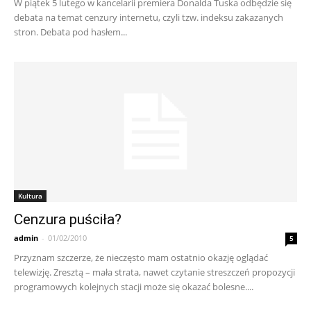
W piątek 5 lutego w kancelarii premiera Donalda Tuska odbędzie się
debata na temat cenzury internetu, czyli tzw. indeksu zakazanych
stron. Debata pod hasłem...
Kultura
Cenzura puściła?
admin
-
01/02/2010
5
Przyznam szczerze, że nieczęsto mam ostatnio okazję oglądać
telewizję. Zresztą – mała strata, nawet czytanie streszczeń propozycji
programowych kolejnych stacji może się okazać bolesne....