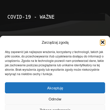
COVID-19 - WAŻNE
POPULARNE KATEGORIE
Zarządzaj zgodą
Temat dnia
4601
Aby zapewnić jak najlepsze wrażenia, korzystamy z technologii, takich jak
pliki cookie, do przechowywania i/lub uzyskiwania dostępu do informacji o
Publicystyka
4363
urządzeniu. Zgoda na te technologie pozwoli nam przetwarzać dane, takie
jak zachowanie podczas przeglądania lub unikalne identyfikatory na tej
Polityka
3639
stronie. Brak wyrażenia zgody lub wycofanie zgody może niekorzystnie
Polska
3462
wpłynąć na niektóre cechy i funkcje.
Społeczeństwo
2823
Akceptuję
Kraj
1290
Gospodarka
1230
Odmów
Europa
866
Zobacz preferencje