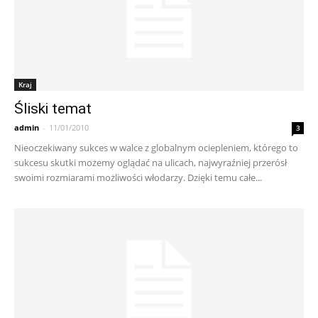
Kraj
Śliski temat
admin
-
11/01/2010
3
Nieoczekiwany sukces w walce z globalnym ociepleniem, którego to
sukcesu skutki możemy oglądać na ulicach, najwyraźniej przerósł
swoimi rozmiarami możliwości włodarzy. Dzięki temu całe...