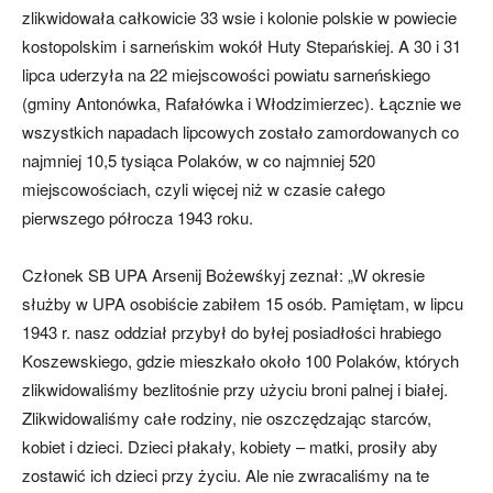
zlikwidowała całkowicie 33 wsie i kolonie polskie w powiecie
kostopolskim i sarneńskim wokół Huty Stepańskiej. A 30 i 31
lipca uderzyła na 22 miejscowości powiatu sarneńskiego
(gminy Antonówka, Rafałówka i Włodzimierzec). Łącznie we
wszystkich napadach lipcowych zostało zamordowanych co
najmniej 10,5 tysiąca Polaków, w co najmniej 520
miejscowościach, czyli więcej niż w czasie całego
pierwszego półrocza 1943 roku.
Członek SB UPA Arsenij Bożewśkyj zeznał: „W okresie
służby w UPA osobiście zabiłem 15 osób. Pamiętam, w lipcu
1943 r. nasz oddział przybył do byłej posiadłości hrabiego
Koszewskiego, gdzie mieszkało około 100 Polaków, których
zlikwidowaliśmy bezlitośnie przy użyciu broni palnej i białej.
Zlikwidowaliśmy całe rodziny, nie oszczędzając starców,
kobiet i dzieci. Dzieci płakały, kobiety – matki, prosiły aby
zostawić ich dzieci przy życiu. Ale nie zwracaliśmy na te