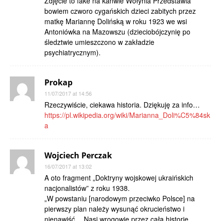
Zdjęcie to fake na kanwie Wołynia Przedstawia
bowiem czworo cygańskich dzieci zabitych przez
matkę Mariannę Dolińską w roku 1923 we wsi
Antoniówka na Mazowszu (dzieciobójczynię po
śledztwie umieszczono w zakładzie
psychiatrycznym).
Prokap
11/07/2017 at 14:56
Rzeczywiście, ciekawa historia. Dziękuję za info…
https://pl.wikipedia.org/wiki/Marianna_Doli%C5%84sk
a
Wojciech Perczak
16/07/2017 at 13:02
A oto fragment „Doktryny wojskowej ukraińskich
nacjonalistów” z roku 1938.
„W powstaniu [narodowym przeciwko Polsce] na
pierwszy plan należy wysunąć okrucieństwo i
nienawiść… Nasi wrogowie przez całą historię