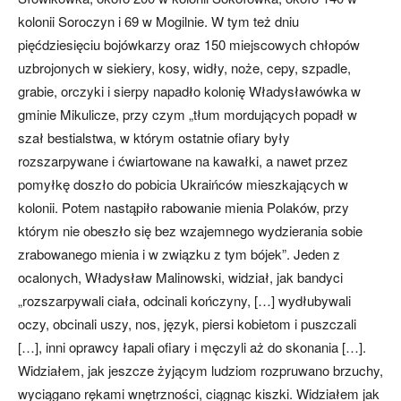
kolonii Soroczyn i 69 w Mogilnie. W tym też dniu
pięćdziesięciu bojówkarzy oraz 150 miejscowych chłopów
uzbrojonych w siekiery, kosy, widły, noże, cepy, szpadle,
grabie, orczyki i sierpy napadło kolonię Władysławówka w
gminie Mikulicze, przy czym „tłum mordujących popadł w
szał bestialstwa, w którym ostatnie ofiary były
rozszarpywane i ćwiartowane na kawałki, a nawet przez
pomyłkę doszło do pobicia Ukraińców mieszkających w
kolonii. Potem nastąpiło rabowanie mienia Polaków, przy
którym nie obeszło się bez wzajemnego wydzierania sobie
zrabowanego mienia i w związku z tym bójek”. Jeden z
ocalonych, Władysław Malinowski, widział, jak bandyci
„rozszarpywali ciała, odcinali kończyny, […] wydłubywali
oczy, obcinali uszy, nos, język, piersi kobietom i puszczali
[…], inni oprawcy łapali ofiary i męczyli aż do skonania […].
Widziałem, jak jeszcze żyjącym ludziom rozpruwano brzuchy,
wyciągano rękami wnętrzności, ciągnąc kiszki. Widziałem jak