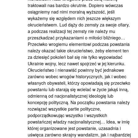
traktowali nas bardzo okrutnie. Dopiero wówczas
osiągniemy nad nimi moralną wyższość, jeśli
wykażemy się względem nich jeszcze większym
okrucieństwem. Lud dąży do zemsty za swoje ofiary,
a podczas realizacji tej zemsty nie należy mu
przeszkadzać przykazaniami o miłości bliźniego…
Przeciwko wrogiemu elementowi podczas powstania
należy okazać takie okrucieństwo, żeby element ten
za dziesięć pokoleń bał się nie tylko wypowiadać
Ukrainie wojny, lecz nawet spojrzeć w jej kierunku.
Okrucieństwo i nienawiść powinny być jednakowe
zarówno wobec wrogów historycznych, jak i wobec
własnych obywateli, którzy opowiadają się przeciwko
powstaniu lub starają się wcielać w życie jakąś inną,
odmienną od nacjonalistycznej ideologię lub
koncepcję polityczną. Na początku powstania należy
rozwiązać wszystkie partie polityczne,
podporządkowując wszystko i wszystkich
powstańczej władzy nacjonalistycznej… Idea, w imię
której organizowane jest powstanie, uzasadnia i
uświęca zarówno skrajny wandalizm, jak i najbardziej