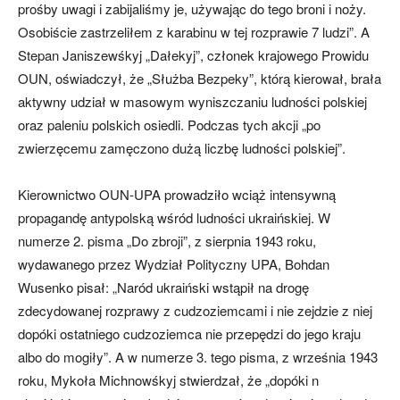
prośby uwagi i zabijaliśmy je, używając do tego broni i noży.
Osobiście zastrzeliłem z karabinu w tej rozprawie 7 ludzi”. A
Stepan Janiszewśkyj „Dałekyj”, członek krajowego Prowidu
OUN, oświadczył, że „Służba Bezpeky”, którą kierował, brała
aktywny udział w masowym wyniszczaniu ludności polskiej
oraz paleniu polskich osiedli. Podczas tych akcji „po
zwierzęcemu zamęczono dużą liczbę ludności polskiej”.
Kierownictwo OUN-UPA prowadziło wciąż intensywną
propagandę antypolską wśród ludności ukraińskiej. W
numerze 2. pisma „Do zbroji”, z sierpnia 1943 roku,
wydawanego przez Wydział Polityczny UPA, Bohdan
Wusenko pisał: „Naród ukraiński wstąpił na drogę
zdecydowanej rozprawy z cudzoziemcami i nie zejdzie z niej
dopóki ostatniego cudzoziemca nie przepędzi do jego kraju
albo do mogiły”. A w numerze 3. tego pisma, z września 1943
roku, Mykoła Michnowśkyj stwierdzał, że „dopóki n