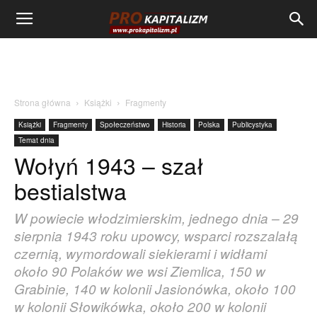
Strona główna
Książki
Fragmenty
Książki
Fragmenty
Społeczeństwo
Historia
Polska
Publicystyka
Temat dnia
Wołyń 1943 – szał
bestialstwa
W powiecie włodzimierskim, jednego dnia – 29
sierpnia 1943 roku upowcy, wsparci rozszalałą
czernią, wymordowali siekierami i widłami
około 90 Polaków we wsi Ziemlica, 150 w
Grabinie, 140 w kolonii Jasionówka, około 100
w kolonii Słowikówka, około 200 w kolonii