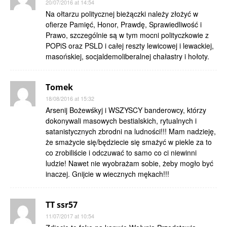
20/07/2016 at 14:54
Na ołtarzu politycznej bieżączki należy złożyć w
ofierze Pamięć, Honor, Prawdę, Sprawiedliwość i
Prawo, szczególnie są w tym mocni polityczkowie z
POPiS oraz PSLD i całej reszty lewicowej i lewackiej,
masońskiej, socjaldemoliberalnej chałastry i hołoty.
Tomek
18/08/2016 at 15:32
Arsenij Bożewśkyj i WSZYSCY banderowcy, którzy
dokonywali masowych bestialskich, rytualnych i
satanistycznych zbrodni na ludności!!! Mam nadzieję,
że smażycie się/będziecie się smażyć w piekle za to
co zrobiliście i odczuwać to samo co ci niewinni
ludzie! Nawet nie wyobrażam sobie, żeby mogło być
inaczej. Gnijcie w wiecznych mękach!!!
TT ssr57
11/07/2017 at 10:54