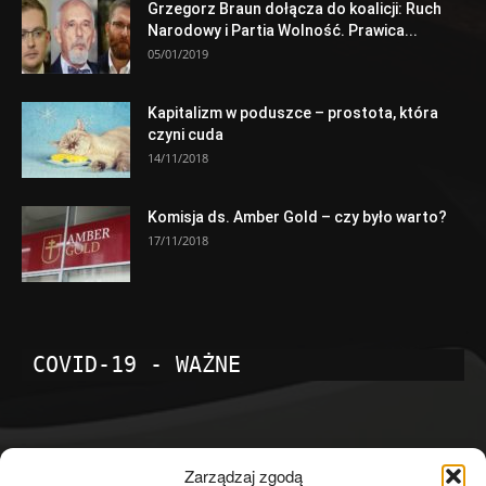
Grzegorz Braun dołącza do koalicji: Ruch
Narodowy i Partia Wolność. Prawica...
05/01/2019
Kapitalizm w poduszce – prostota, która
czyni cuda
14/11/2018
Komisja ds. Amber Gold – czy było warto?
17/11/2018
COVID-19 - WAŻNE
POPULARNE KATEGORIE
Zarządzaj zgodą