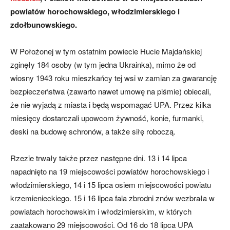
powiatów horochowskiego, włodzimierskiego i
zdołbunowskiego.
W Położonej w tym ostatnim powiecie Hucie Majdańskiej
zginęły 184 osoby (w tym jedna Ukrainka), mimo że od
wiosny 1943 roku mieszkańcy tej wsi w zamian za gwarancję
bezpieczeństwa (zawarto nawet umowę na piśmie) obiecali,
że nie wyjadą z miasta i będą wspomagać UPA. Przez kilka
miesięcy dostarczali upowcom żywność, konie, furmanki,
deski na budowę schronów, a także siłę roboczą.
Rzezie trwały także przez następne dni. 13 i 14 lipca
napadnięto na 19 miejscowości powiatów horochowskiego i
włodzimierskiego, 14 i 15 lipca osiem miejscowości powiatu
krzemienieckiego. 15 i 16 lipca fala zbrodni znów wezbrała w
powiatach horochowskim i włodzimierskim, w których
zaatakowano 29 miejscowości. Od 16 do 18 lipca UPA