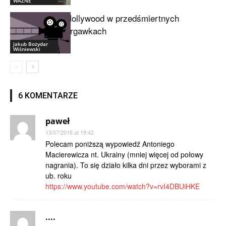
WAŻNE
Hollywood w przedśmiertnych
drgawkach
Jakub Bożydar
Wiśniewski
6 KOMENTARZE
paweł
13/07/2016 at 19:42
Polecam poniższą wypowiedź Antoniego
Macierewicza nt. Ukrainy (mniej więcej od połowy
nagrania). To się działo kilka dni przez wyborami z
ub. roku
https://www.youtube.com/watch?v=rvI4DBUiHKE
....