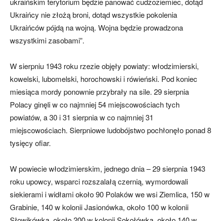
ukraińskim terytorium będzie panować cudzoziemiec, dotąd
Ukraińcy nie złożą broni, dotąd wszystkie pokolenia
Ukraińców pójdą na wojną. Wojna będzie prowadzona
wszystkimi zasobami”.
W sierpniu 1943 roku rzezie objęły powiaty: włodzimierski,
kowelski, lubomelski, horochowski i rówieński. Pod koniec
miesiąca mordy ponownie przybrały na sile. 29 sierpnia
Polacy ginęli w co najmniej 54 miejscowościach tych
powiatów, a 30 i 31 sierpnia w co najmniej 31
miejscowościach. Sierpniowe ludobójstwo pochłonęło ponad 8
tysięcy ofiar.
W powiecie włodzimierskim, jednego dnia – 29 sierpnia 1943
roku upowcy, wsparci rozszalałą czernią, wymordowali
siekierami i widłami około 90 Polaków we wsi Ziemlica, 150 w
Grabinie, 140 w kolonii Jasionówka, około 100 w kolonii
Słowikówka, około 200 w kolonii Sokołówka, około 140 w