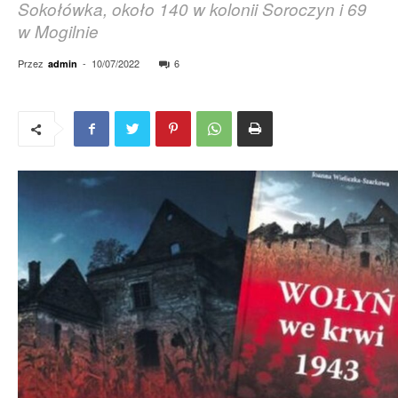
Sokołówka, około 140 w kolonii Soroczyn i 69
w Mogilnie
Przez
-
10/07/2022
6
admin