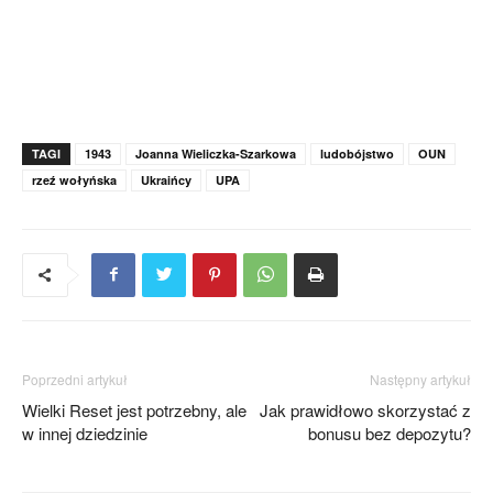
TAGI
1943
Joanna Wieliczka-Szarkowa
ludobójstwo
OUN
rzeź wołyńska
Ukraińcy
UPA
Poprzedni artykuł
Następny artykuł
Wielki Reset jest potrzebny, ale
Jak prawidłowo skorzystać z
w innej dziedzinie
bonusu bez depozytu?