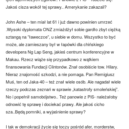
Jakoś cisza wokół tej sprawy.. Amerykanie zakazali?
John Ashe – ten miał lat 61 i już dawno powinien umrzeć
.Wysoki dyplomata ONZ zmiażdżył sobie gardło zbyt ciężką
sztangą na ”ławeczce”, u siebie w domu. Wszystko to być
może, ale zamieszany był w łapówki dla chińskiego
developera Ng Lap Seng, jakieś centrum konferencyjne w
Makau. Rzecz wiąże się przypadkowo z wątkiem
finansowania Fundacji Clintonów. Znał osobiście tow. Hilary.
Nieraz znajomość szkodzi, a nie pomaga. Pan Remigiusz
Muś, ten od Jaka-40 – też znał wiele osób. Ale nagadał wiele
rzeczy podczas zeznań w sprawie „katastrofy smoleńskiej”.
No i popełnił samobójstwo.. Też panowie z PiS- należałoby
odnowić tę sprawę i dociekać prawy. Ale jakoś cicho
sza..Będą pomniki, a wyjaśnienie sprawy?
I tak w demokracji życie się toczy pośród afer, morderstw,