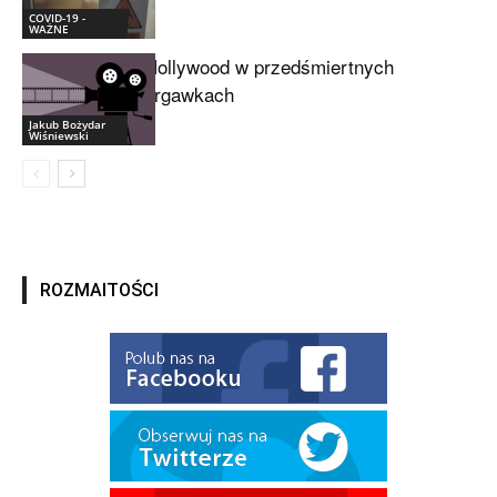
COVID-19 -
WAŻNE
Hollywood w przedśmiertnych
drgawkach
Jakub Bożydar
Wiśniewski
ROZMAITOŚCI