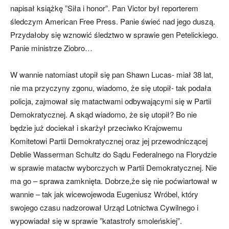
napisał książkę ”Siła i honor”. Pan Victor był reporterem
śledczym American Free Press. Panie świeć nad jego duszą.
Przydałoby się wznowić śledztwo w sprawie gen Petelickiego.
Panie ministrze Ziobro…
W wannie natomiast utopił się pan Shawn Lucas- miał 38 lat,
nie ma przyczyny zgonu, wiadomo, że się utopił- tak podała
policja, zajmował się matactwami odbywającymi się w Partii
Demokratycznej. A skąd wiadomo, że się utopił? Bo nie
będzie już dociekał i skarżył przeciwko Krajowemu
Komitetowi Partii Demokratycznej oraz jej przewodniczącej
Deblie Wasserman Schultz do Sądu Federalnego na Florydzie
w sprawie matactw wyborczych w Partii Demokratycznej. Nie
ma go – sprawa zamknięta. Dobrze,że się nie poćwiartował w
wannie – tak jak wicewojewoda Eugeniusz Wróbel, który
swojego czasu nadzorował Urząd Lotnictwa Cywilnego i
wypowiadał się w sprawie ”katastrofy smoleńskiej”.