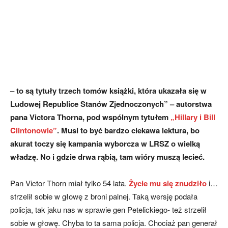
– to są tytuły trzech tomów książki, która ukazała się w
Ludowej Republice Stanów Zjednoczonych” – autorstwa
pana Victora Thorna, pod wspólnym tytułem
„Hillary i Bill
Clintonowie”
. Musi to być bardzo ciekawa lektura, bo
akurat toczy się kampania wyborcza w LRSZ o wielką
władzę. No i gdzie drwa rąbią, tam wióry muszą lecieć.
Pan Victor Thorn miał tylko 54 lata.
Życie mu się znudziło
i…
strzelił sobie w głowę z broni palnej. Taką wersję podała
policja, tak jaku nas w sprawie gen Petelickiego- też strzelił
sobie w głowę. Chyba to ta sama policja. Chociaż pan generał