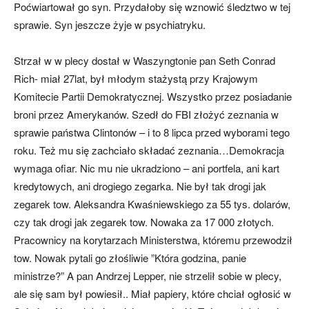
Poćwiartował go syn. Przydałoby się wznowić śledztwo w tej
sprawie. Syn jeszcze żyje w psychiatryku.
Strzał w w plecy dostał w Waszyngtonie pan Seth Conrad
Rich- miał 27lat, był młodym stażystą przy Krajowym
Komitecie Partii Demokratycznej. Wszystko przez posiadanie
broni przez Amerykanów. Szedł do FBI złożyć zeznania w
sprawie państwa Clintonów – i to 8 lipca przed wyborami tego
roku. Też mu się zachciało składać zeznania…Demokracja
wymaga ofiar. Nic mu nie ukradziono – ani portfela, ani kart
kredytowych, ani drogiego zegarka. Nie był tak drogi jak
zegarek tow. Aleksandra Kwaśniewskiego za 55 tys. dolarów,
czy tak drogi jak zegarek tow. Nowaka za 17 000 złotych.
Pracownicy na korytarzach Ministerstwa, któremu przewodził
tow. Nowak pytali go złośliwie ”Która godzina, panie
ministrze?” A pan Andrzej Lepper, nie strzelił sobie w plecy,
ale się sam był powiesił.. Miał papiery, które chciał ogłosić w