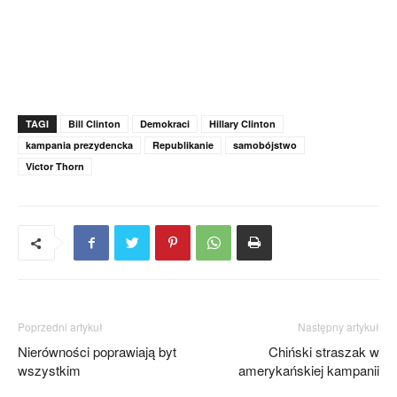
TAGI
Bill Clinton
Demokraci
Hillary Clinton
kampania prezydencka
Republikanie
samobójstwo
Victor Thorn
Poprzedni artykuł
Następny artykuł
Nierówności poprawiają byt
Chiński straszak w
wszystkim
amerykańskiej kampanii