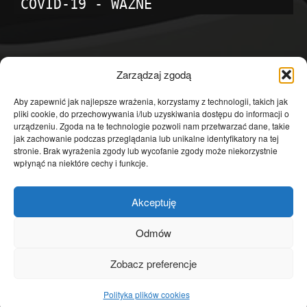
COVID-19 - WAŻNE
POPULARNE KATEGORIE
Zarządzaj zgodą
Temat dnia
4601
Aby zapewnić jak najlepsze wrażenia, korzystamy z technologii, takich jak
pliki cookie, do przechowywania i/lub uzyskiwania dostępu do informacji o
Publicystyka
4363
urządzeniu. Zgoda na te technologie pozwoli nam przetwarzać dane, takie
jak zachowanie podczas przeglądania lub unikalne identyfikatory na tej
Polityka
3639
stronie. Brak wyrażenia zgody lub wycofanie zgody może niekorzystnie
Polska
3462
wpłynąć na niektóre cechy i funkcje.
Społeczeństwo
2823
Akceptuję
Kraj
1290
Gospodarka
1230
Odmów
Europa
866
Zobacz preferencje
Świat
595
Polityka plików cookies