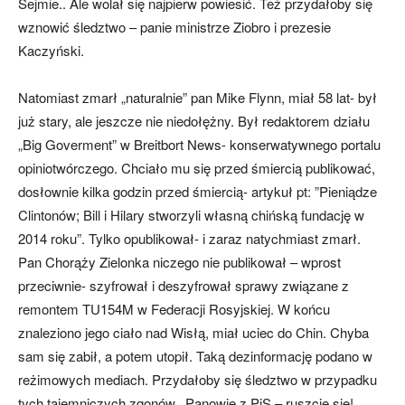
Sejmie.. Ale wolał się najpierw powiesić. Też przydałoby się
wznowić śledztwo – panie ministrze Ziobro i prezesie
Kaczyński.
Natomiast zmarł „naturalnie” pan Mike Flynn, miał 58 lat- był
już stary, ale jeszcze nie niedołężny. Był redaktorem działu
„Big Goverment” w Breitbort News- konserwatywnego portalu
opiniotwórczego. Chciało mu się przed śmiercią publikować,
dosłownie kilka godzin przed śmiercią- artykuł pt: ”Pieniądze
Clintonów; Bill i Hilary stworzyli własną chińską fundację w
2014 roku”. Tylko opublikował- i zaraz natychmiast zmarł.
Pan Chorąży Zielonka niczego nie publikował – wprost
przeciwnie- szyfrował i deszyfrował sprawy związane z
remontem TU154M w Federacji Rosyjskiej. W końcu
znaleziono jego ciało nad Wisłą, miał uciec do Chin. Chyba
sam się zabił, a potem utopił. Taką dezinformację podano w
reżimowych mediach. Przydałoby się śledztwo w przypadku
tych tajemniczych zgonów.. Panowie z PiS – ruszcie się!