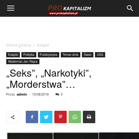
Strona główna
Książki
Książki
Polityka
Publicystyka
Temat dnia
Świat
USA
Waldemar Jan Rajca
„Seks”, „Narkotyki”,
„Morderstwa”…
Przez
-
15/08/2016
0
admin