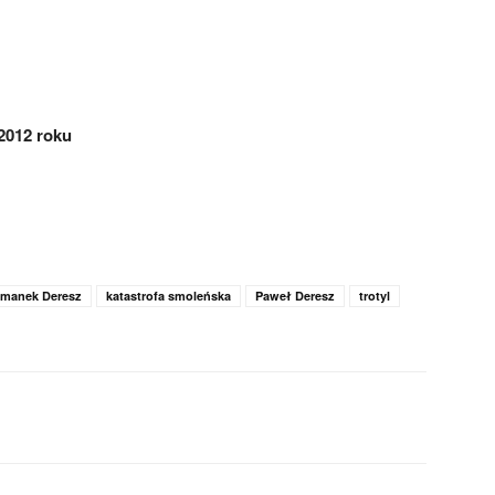
2012 roku
ymanek Deresz
katastrofa smoleńska
Paweł Deresz
trotyl