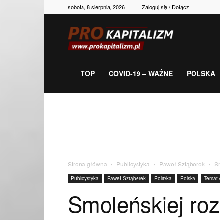
sobota, 8 sierpnia, 2026
Zaloguj się / Dołącz
Prokapitalizm,
gospodarka,
TOP
COVID-19 – WAŻNE
POLSKA
polityka,
historia,
Strona główna
Publicystyka
Paweł Sztąberek
Sm
Publicystyka
Paweł Sztąberek
Polityka
Polska
Temat 
newsy
Smoleńskiej roz