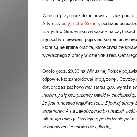
Wieczór przynosi kolejne nowiny… Jak podaje „
Artymiak
przyznał w Sejmie
, podczas posiedze
użytych w Smoleńsku wykazały na czytnikach c
się pod tym newsem pojawiać komentarze nieprz
które są neutralne oraz te, które drwią ze s
wywalonego z pracy w dzienniku red. Cezarego
Około godz. 20.30 na Wirtualnej Polsce pojawia
odpowie, kto zamordował moją żonę”. Czyżby pr
dotychczas zachowywał
status quo
, wyraża sw
możemy się bez przerwy bawić w ciuciubabkę. K
że jest mnóstwo wątpliwości… Z jednej strony b
argumenty. A na zakończenie był magiel. Jeśli
tak długo milczy. Dzisiejsze posiedzenie pokaz
te odpowiedzi czekam nie tylko ja
„.