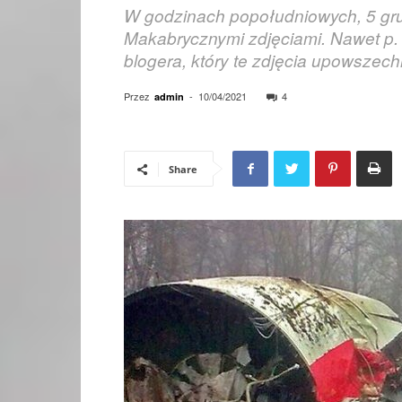
W godzinach popołudniowych, 5 grudn
Makabrycznymi zdjęciami. Nawet p. 
blogera, który te zdjęcia upowszechn
Przez
-
10/04/2021
4
admin
Share