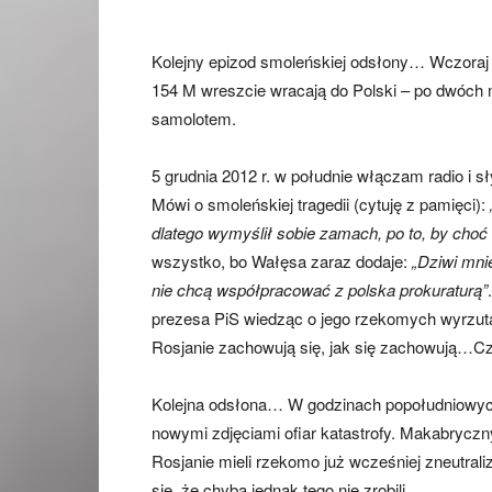
Kolejny epizod smoleńskiej odsłony… Wczoraj 
154 M wreszcie wracają do Polski – po dwóch 
samolotem.
5 grudnia 2012 r. w południe włączam radio i 
Mówi o smoleńskiej tragedii (cytuję z pamięci):
dlatego wymyślił sobie zamach, po to, by choć 
wszystko, bo Wałęsa zaraz dodaje:
„Dziwi mni
nie chcą współpracować z polska prokuraturą”
prezesa PiS wiedząc o jego rzekomych wyrzutach
Rosjanie zachowują się, jak się zachowują…Czy 
Kolejna odsłona… W godzinach popołudniowych, 
nowymi zdjęciami ofiar katastrofy. Makabryczn
Rosjanie mieli rzekomo już wcześniej zneutrali
się, że chyba jednak tego nie zrobili.