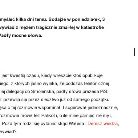
myśleć kilka dni temu. Bodajże w poniedziałek, 3
ywiad z mężem tragicznie zmarłej w katastrofie
 Padły mocne słowa.
e jest kwestią czasu, kiedy wreszcie ktoś opublikuje
ego, z których jasno wynika, że podczas telefonicznej
iej delegacji do Smoleńska, padły słowa prezesa PiS:
” przewija się przez śledztwo już od samego początku.
łęsa o tej rozmowie wspominał. I sugerował jednoznacznie,
rozmowie mówił też Palikot i, o ile mnie pamięć nie myli,
Poza tym rodzi się pytanie: skąd Wałęsa i
Deresz wiedzą
,
 wywiad?