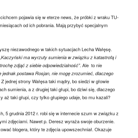
cichcem pojawia się w eterze news, że próbki z wraku TU-
miesiącach od ich pobrania. Mają przybyć specjalnym
słyszę niezawodnego w takich sytuacjach Lecha Wałęsę.
„Kaczyński ma wyrzuty sumienia w związku z katastrofą i
trochę zdjąć z siebie odpowiedzialność”
. Ale to nie
e jednak postawa Rosjan, nie mogę zrozumieć, dlaczego
. Z jednej strony Wałęsa taki mądry, bo siedzi w głowie
 sumienia, a z drugiej taki głupi, bo dziwi się, dlaczego
aż taki głupi, czy tylko głupiego udaje, bo mu kazali?
5 grudnia 2012 r. robi się w internecie szum w związku z
ymi zdjęciami. Nawet p. Deresz wyraża swoje oburzenie.
zować blogera, który te zdjęcia upowszechniał. Okazuje