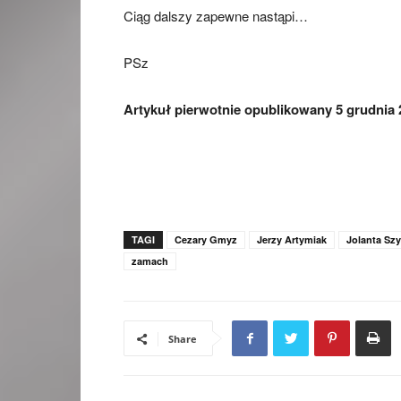
Ciąg dalszy zapewne nastąpi…
PSz
Artykuł pierwotnie opublikowany 5 grudnia 
TAGI
Cezary Gmyz
Jerzy Artymiak
Jolanta Sz
zamach
Share