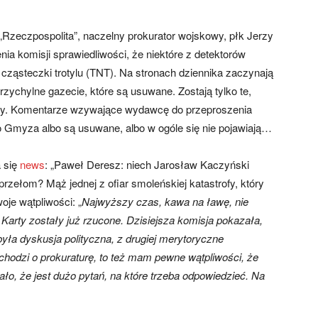
Rzeczpospolita”, naczelny prokurator wojskowy, płk Jerzy
nia komisji sprawiedliwości, że niektóre z detektorów
ząsteczki trotylu (TNT). Na stronach dziennika zaczynają
ychylne gazecie, które są usuwane. Zostają tylko te,
prawy. Komentarze wzywające wydawcę do przeproszenia
 Gmyza albo są usuwane, albo w ogóle się nie pojawiają…
 się
news
: „Paweł Deresz: niech Jarosław Kaczyński
zełom? Mąż jednej z ofiar smoleńskiej katastrofy, który
oje wątpliwości: „
Najwyższy czas, kawa na ławę, nie
arty zostały już rzucone. Dzisiejsza komisja pokazała,
yła dyskusja polityczna, z drugiej merytoryczne
 chodzi o prokuraturę, to też mam pewne wątpliwości, że
ało, że jest dużo pytań, na które trzeba odpowiedzieć. Na