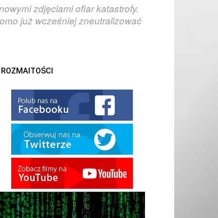
owymi zdjęciami ofiar katastrofy.
komo już wcześniej zneutralizować
ROZMAITOŚCI