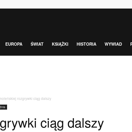
EUROPA
ŚWIAT
KSIĄŻKI
HISTORIA
WYWIAD
oleńskiej rozgrywki ciąg dalszy
dnia
grywki ciąg dalszy