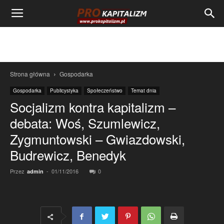
Strona główna
Gospodarka
Gospodarka
Publicystyka
Społeczeństwo
Temat dnia
Socjalizm kontra kapitalizm –
debata: Woś, Szumlewicz,
Zygmuntowski – Gwiazdowski,
Budrewicz, Benedyk
Przez
-
01/11/2016
0
admin