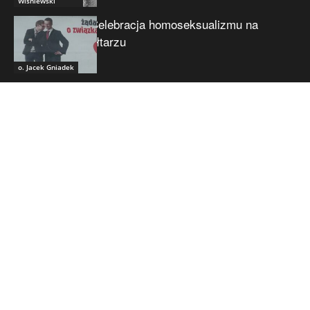
Wiśniewski
Celebracja homoseksualizmu na
ołtarzu
o. Jacek Gniadek