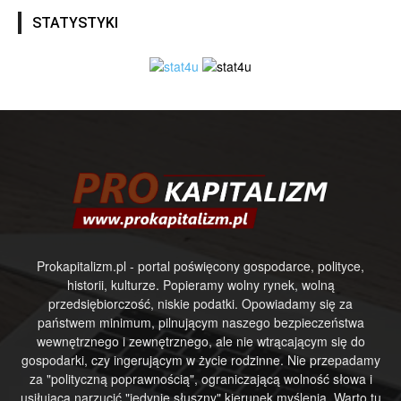
STATYSTYKI
Prokapitalizm.pl - portal poświęcony gospodarce, polityce,
historii, kulturze. Popieramy wolny rynek, wolną
przedsiębiorczość, niskie podatki. Opowiadamy się za
państwem minimum, pilnującym naszego bezpieczeństwa
wewnętrznego i zewnętrznego, ale nie wtrącającym się do
gospodarki, czy ingerującym w życie rodzinne. Nie przepadamy
za "polityczną poprawnością", ograniczającą wolność słowa i
usiłującą narzucić "jedynie słuszny" kierunek myślenia. Warto tu