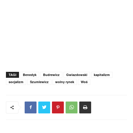
TAGI
Benedyk
Budrewicz
Gwiazdowski
kapitalizm
socjalizm
Szumlewicz
wolny rynek
Woś