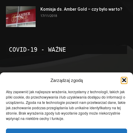
Komisja ds. Amber Gold – czy było warto?
17/11/2018
COVID-19 - WAŻNE
POPULARNE KATEGORIE
Zarządzaj zgodą
Temat dnia
4601
Aby zapewnić jak najlepsze wrażenia, korzystamy z technologii, takich jak
pliki cookie, do przechowywania i/lub uzyskiwania dostępu do informacji o
Publicystyka
4363
urządzeniu. Zgoda na te technologie pozwoli nam przetwarzać dane, takie
jak zachowanie podczas przeglądania lub unikalne identyfikatory na tej
Polityka
3639
stronie. Brak wyrażenia zgody lub wycofanie zgody może niekorzystnie
Polska
3462
wpłynąć na niektóre cechy i funkcje.
Społeczeństwo
2823