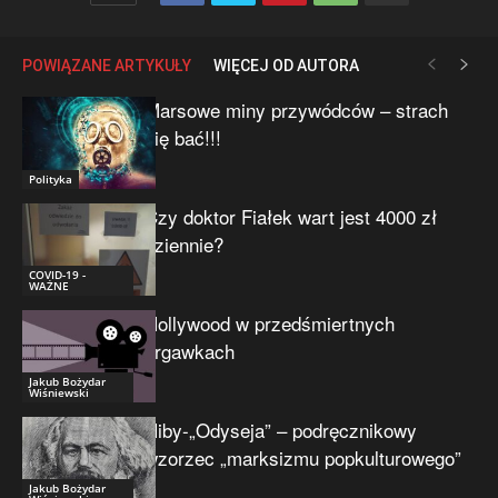
POWIĄZANE ARTYKUŁY
WIĘCEJ OD AUTORA
Marsowe miny przywódców – strach
się bać!!!
Polityka
Czy doktor Fiałek wart jest 4000 zł
dziennie?
COVID-19 -
WAŻNE
Hollywood w przedśmiertnych
drgawkach
Jakub Bożydar
Wiśniewski
Niby-„Odyseja” – podręcznikowy
wzorzec „marksizmu popkulturowego”
Jakub Bożydar