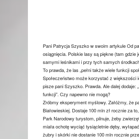
Pani Patrycja Szyszko w swoim artykule Od pa
osiągnięcia. Polskie lasy są piękne (tam gdzie 
samymi leśnikami i przy tych samych środkach
To prawda, że las „pełni także wiele funkcji s
Społeczeństwo może korzystać z większości ic
pisze pani Szyszko. Prawda. Ale dalej dodaje: 
funkcji”. Czy napewno nie mogą?
Zróbmy eksperyment myślowy. Załóżmy, że pan
Białowieskiej. Dostaje 100 mln zł rocznie za t
Park Narodowy turystom, pilnuje, żeby zwierzęt
miała ochotę wyciąć tysiącletnie dęby, wyłapać
żubry i skórki nie dostanie 100 mln rocznie pr