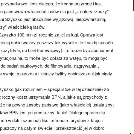
 przypadkowo, lecz dlatego, że kocha przyrodę i las.
o państwowa własność lasów nie jest „z natury rzeczy”
ni Szyszko jest absolutnie wyjątkową, niepowtarzalną,
zy” właścicielką lasów.
Szyszko 100 mln zł rocznie za jej usługi. Sprawa jest
 cenią sobie walory puszczy tak wysoko, to znajdą sposób
a (czyli tyle, co bilet tramwajowy). To może być abonament
ytucjonalne, to może być opłata za wstęp, to mogą być
 do badań naukowych, do filmowania, nagrywania…
swoje, a puszcza i leśnicy byliby dopieszczeni jak nigdy
szko (jak rozumiem – specjalistce w tej dziedzinie) za
est roczny koszt utrzymania BPN, a jakie są przychody z
, że na pewne zasoby państwo (jako właściciel) ustala zbyt
ków BPN jest po prostu zbyt tanie! Dlatego opłaca się
ich widok i szum ich liści milionom turystów z kraju i
puszczy na całym świecie i przekształcić jej w dobro