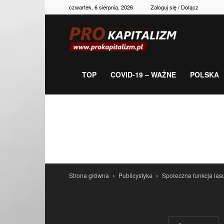
czwartek, 6 sierpnia, 2026
Zaloguj się / Dołącz
Prokapitalizm,
gospodarka,
TOP
COVID-19 – WAŻNE
POLSKA
polityka,
historia,
Strona główna
Publicystyka
Społeczna funkcja las
newsy