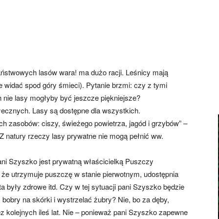
ństwowych lasów wara! ma dużo racji. Leśnicy mają
je widać spod góry śmieci). Pytanie brzmi: czy z tymi
 nie lasy mogłyby być jeszcze piękniejsze?
połecznych. Lasy są dostępne dla wszystkich.
h zasobów: ciszy, świeżego powietrza, jagód i grzybów” –
„Z natury rzeczy lasy prywatne nie mogą pełnić ww.
i Szyszko jest prywatną właścicielką Puszczy
o, że utrzymuje puszczę w stanie pierwotnym, udostępnia
a były zdrowe itd. Czy w tej sytuacji pani Szyszko będzie
 bobry na skórki i wystrzelać żubry? Nie, bo za dęby,
zez kolejnych ileś lat. Nie – ponieważ pani Szyszko zapewne