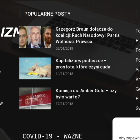
POPULARNE POSTY
Grzegorz Braun dołącza do
T
koalicji: Ruch Narodowy i Partia
Pu
Wolność. Prawica...
05/01/2019
Po
Po
Kapitalizm w poduszce –
prostota, która czyni cuda
S
,
14/11/2018
Kr
G
Komisja ds. Amber Gold – czy
było warto?
E
 w
17/11/2018
Św
COVID-19 - WAŻNE
Aby zapewnić