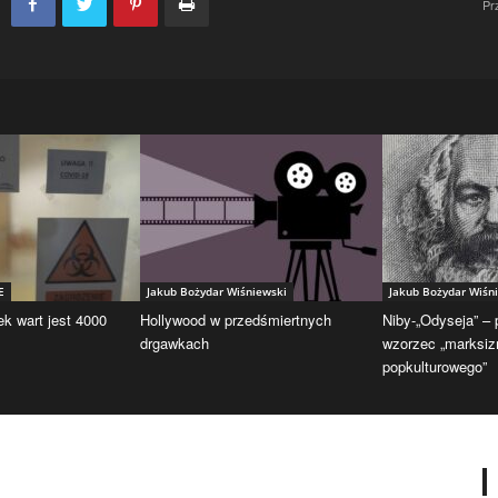
Pr
E
Jakub Bożydar Wiśniewski
Jakub Bożydar Wiśn
ek wart jest 4000
Hollywood w przedśmiertnych
Niby-„Odyseja” –
drgawkach
wzorzec „marksi
popkulturowego”