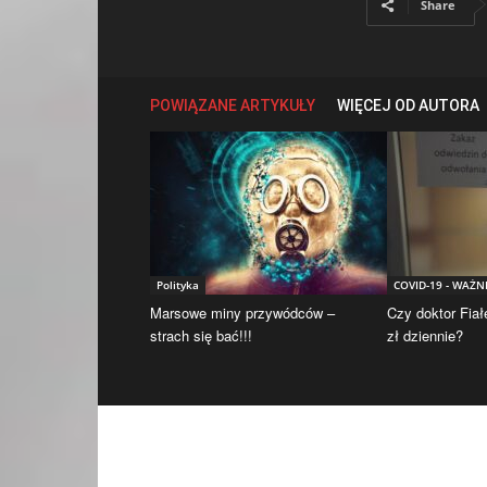
Share
POWIĄZANE ARTYKUŁY
WIĘCEJ OD AUTORA
Polityka
COVID-19 - WAŻN
Marsowe miny przywódców –
Czy doktor Fiał
strach się bać!!!
zł dziennie?