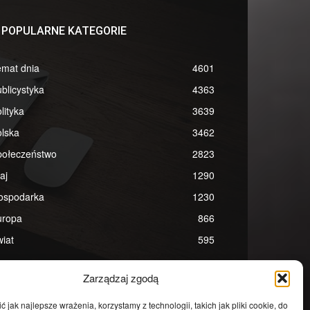
POPULARNE KATEGORIE
emat dnia
4601
blicystyka
4363
lityka
3639
lska
3462
połeczeństwo
2823
aj
1290
ospodarka
1230
uropa
866
iat
595
Zarządzaj zgodą
 jak najlepsze wrażenia, korzystamy z technologii, takich jak pliki cookie, do