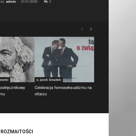
zez
-
31/01/2009
2
admin
iewski
o. Jacek Gniadek
 podręcznikowy
Celebracja homoseksualizmu na
zmu
ołtarzu
ROZMAITOŚCI