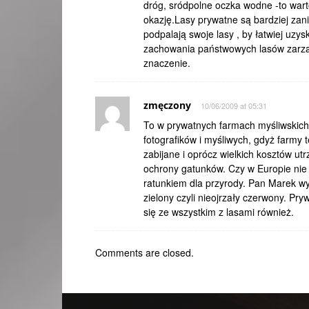
dróg, sródpolne oczka wodne -to wartośc
okazję.Lasy prywatne są bardziej zan
podpalają swoje lasy , by łatwiej uz
zachowania państwowych lasów zarząd
znaczenie.
zmęczony
10/06/2009 at 05:31
To w prywatnych farmach myśliwskich w
fotografików i myśliwych, gdyż farmy
zabijane i oprócz wielkich kosztów utr
ochrony gatunków. Czy w Europie nie 
ratunkiem dla przyrody. Pan Marek wy
zielony czyli nieojrzały czerwony. Pryw
się ze wszystkim z lasami również.
Comments are closed.