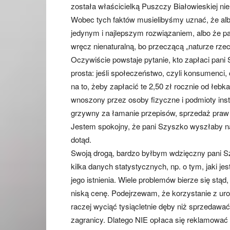
została właścicielką Puszczy Białowieskiej nie
Wobec tych faktów musielibyśmy uznać, że alb
jedynym i najlepszym rozwiązaniem, albo że pa
wręcz nienaturalną, bo przeczącą „naturze rzec
Oczywiście powstaje pytanie, kto zapłaci pani 
prosta: jeśli społeczeństwo, czyli konsumenci,
na to, żeby zapłacić te 2,50 zł rocznie od łebk
wnoszony przez osoby fizyczne i podmioty inst
grzywny za łamanie przepisów, sprzedaż praw
Jestem spokojny, że pani Szyszko wyszłaby na 
dotąd.
Swoją drogą, bardzo byłbym wdzięczny pani Szy
kilka danych statystycznych, np. o tym, jaki j
jego istnienia. Wiele problemów bierze się stąd
niską cenę. Podejrzewam, że korzystanie z uro
raczej wyciąć tysiącletnie dęby niż sprzedawać 
zagranicy. Dlatego NIE opłaca się reklamować 