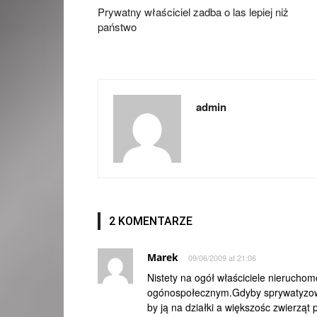
Prywatny właściciel zadba o las lepiej niż
państwo
admin
2 KOMENTARZE
Marek
09/06/2009 at 21:06
Nistety na ogół właściciele nieruchom
ogónospołecznym.Gdyby sprywatyzować
by ją na działki a większośc zwierząt 