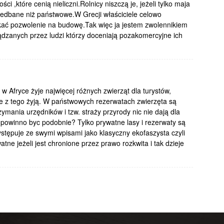
i ,które cenią nieliczni.Rolnicy niszczą je, jeżeli tylko maja
iedbane niż państwowe.W Grecji właściciele celowo
yskać pozwolenie na budowę.Tak więc ja jestem zwolennikiem
zanych przez ludzi którzy doceniają pozakomercyjne ich
 Afryce żyje najwięcej różnych zwierząt dla turystów,
 te z tego żyją. W państwowych rezerwatach zwierzęta są
zymania urzędników i tzw. straży przyrody nic nie dają dla
powinno byc podobnie? Tylko prywatne lasy i rezerwaty są
stępuje ze swymi wpisami jako klasyczny ekofaszysta czyli
atne jeżeli jest chronione przez prawo rozkwita i tak dzieje