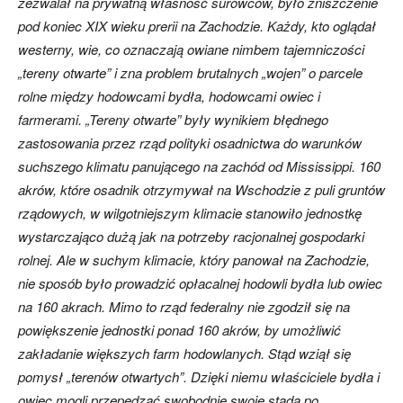
zezwalał na prywatną własność surowców, było zniszczenie
pod koniec XIX wieku prerii na Zachodzie. Każdy, kto oglądał
westerny, wie, co oznaczają owiane nimbem tajemniczości
„tereny otwarte” i zna problem brutalnych „wojen” o parcele
rolne między hodowcami bydła, hodowcami owiec i
farmerami. „Tereny otwarte” były wynikiem błędnego
zastosowania przez rząd polityki osadnictwa do warunków
suchszego klimatu panującego na zachód od Mississippi. 160
akrów, które osadnik otrzymywał na Wschodzie z puli gruntów
rządowych, w wilgotniejszym klimacie stanowiło jednostkę
wystarczająco dużą jak na potrzeby racjonalnej gospodarki
rolnej. Ale w suchym klimacie, który panował na Zachodzie,
nie sposób było prowadzić opłacalnej hodowli bydła lub owiec
na 160 akrach. Mimo to rząd federalny nie zgodził się na
powiększenie jednostki ponad 160 akrów, by umożliwić
zakładanie większych farm hodowlanych. Stąd wziął się
pomysł „terenów otwartych”. Dzięki niemu właściciele bydła i
owiec mogli przepędzać swobodnie swoje stada po