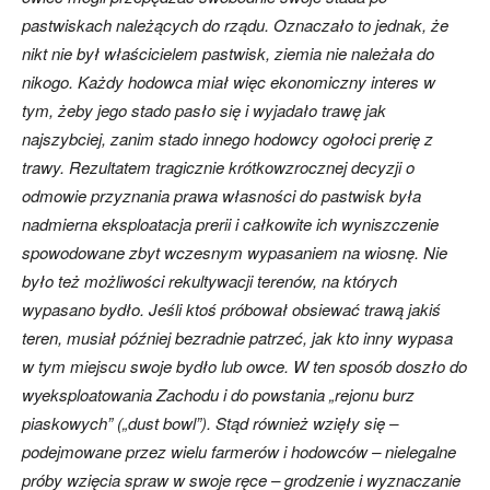
pastwiskach należących do rządu. Oznaczało to jednak, że
nikt nie był właścicielem pastwisk, ziemia nie należała do
nikogo. Każdy hodowca miał więc ekonomiczny interes w
tym, żeby jego stado pasło się i wyjadało trawę jak
najszybciej, zanim stado innego hodowcy ogołoci prerię z
trawy. Rezultatem tragicznie krótkowzrocznej decyzji o
odmowie przyznania prawa własności do pastwisk była
nadmierna eksploatacja prerii i całkowite ich wyniszczenie
spowodowane zbyt wczesnym wypasaniem na wiosnę. Nie
było też możliwości rekultywacji terenów, na których
wypasano bydło. Jeśli ktoś próbował obsiewać trawą jakiś
teren, musiał później bezradnie patrzeć, jak kto inny wypasa
w tym miejscu swoje bydło lub owce. W ten sposób doszło do
wyeksploatowania Zachodu i do powstania „rejonu burz
piaskowych” („dust bowl”). Stąd również wzięły się –
podejmowane przez wielu farmerów i hodowców – nielegalne
próby wzięcia spraw w swoje ręce – grodzenie i wyznaczanie