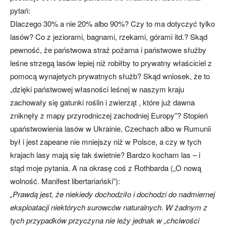
pytań:
Dlaczego 30% a nie 20% albo 90%? Czy to ma dotyczyć tylko
lasów? Co z jeziorami, bagnami, rzekami, górami itd.? Skąd
pewność, że państwowa straż pożarna i państwowe służby
leśne strzegą lasów lepiej niż robiłby to prywatny właściciel z
pomocą wynajetych prywatnych służb? Skąd wniosek, że to
„dzięki państwowej własności leśnej w naszym kraju
zachowały się gatunki roślin i zwierząt , które już dawna
zniknęły z mapy przyrodniczej zachodniej Europy”? Stopień
upaństwowienia lasów w Ukrainie, Czechach albo w Rumunii
był i jest zapeane nie mniejszy niż w Polsce, a czy w tych
krajach lasy mają się tak świetnie? Bardzo kocham las – i
stąd moje pytania. A na okrasę coś z Rothbarda („O nową
wolność. Manifest libertariański”):
„Prawdą jest, że niekiedy dochodziło i dochodzi do nadmiernej
eksploatacji niektórych surowców naturalnych. W żadnym z
tych przypadków przyczyna nie leży jednak w „chciwości