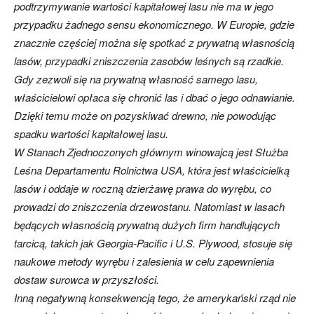
podtrzymywanie wartości kapitałowej lasu nie ma w jego
przypadku żadnego sensu ekonomicznego. W Europie, gdzie
znacznie częściej można się spotkać z prywatną własnością
lasów, przypadki zniszczenia zasobów leśnych są rzadkie.
Gdy zezwoli się na prywatną własność samego lasu,
właścicielowi opłaca się chronić las i dbać o jego odnawianie.
Dzięki temu może on pozyskiwać drewno, nie powodując
spadku wartości kapitałowej lasu.
W Stanach Zjednoczonych głównym winowajcą jest Służba
Leśna Departamentu Rolnictwa USA, która jest właścicielką
lasów i oddaje w roczną dzierżawę prawa do wyrębu, co
prowadzi do zniszczenia drzewostanu. Natomiast w lasach
będących własnością prywatną dużych firm handlujących
tarcicą, takich jak Georgia-Pacific i U.S. Plywood, stosuje się
naukowe metody wyrębu i zalesienia w celu zapewnienia
dostaw surowca w przyszłości.
Inną negatywną konsekwencją tego, że amerykański rząd nie