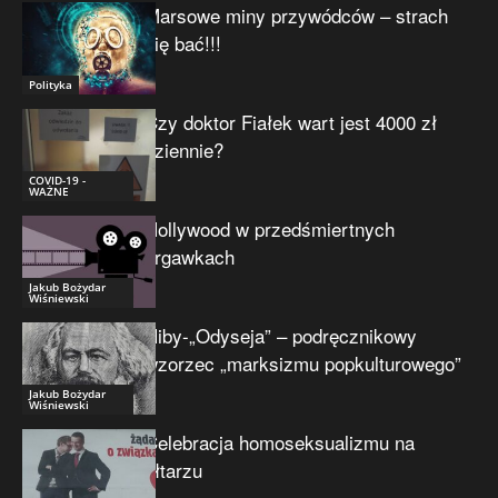
Marsowe miny przywódców – strach
się bać!!!
Polityka
Czy doktor Fiałek wart jest 4000 zł
dziennie?
COVID-19 -
WAŻNE
Hollywood w przedśmiertnych
drgawkach
Jakub Bożydar
Wiśniewski
Niby-„Odyseja” – podręcznikowy
wzorzec „marksizmu popkulturowego”
Jakub Bożydar
Wiśniewski
Celebracja homoseksualizmu na
ołtarzu