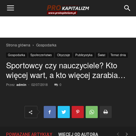
Strona główna
Gospodarka
Gospodarka
Społeczeństwo
Obyczaje
Publicystyka
Świat
Temat dnia
Sportowcy czy nauczyciele? Kto
więcej wart, a kto więcej zarabia…
Przez
-
02/07/2018
0
admin
POWIĄZANE ARTYKUŁY
WIĘCEJ OD AUTORA