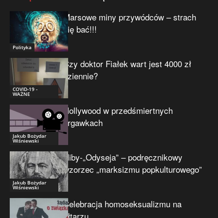
Marsowe miny przywódców – strach
się bać!!!
Polityka
Czy doktor Fiałek wart jest 4000 zł
dziennie?
COVID-19 -
WAŻNE
Hollywood w przedśmiertnych
drgawkach
Jakub Bożydar
Wiśniewski
Niby-„Odyseja” – podręcznikowy
wzorzec „marksizmu popkulturowego”
Jakub Bożydar
Wiśniewski
Celebracja homoseksualizmu na
ołtarzu