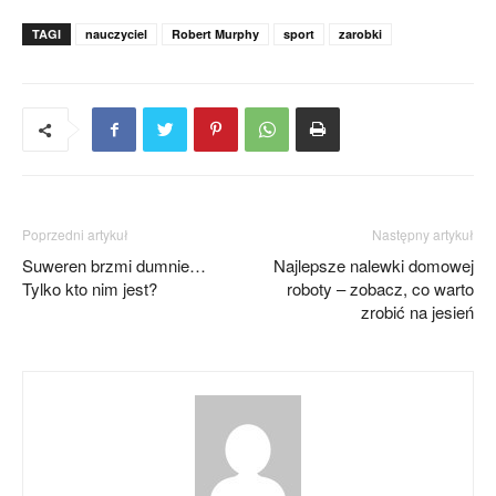
TAGI
nauczyciel
Robert Murphy
sport
zarobki
Poprzedni artykuł
Następny artykuł
Suweren brzmi dumnie…
Najlepsze nalewki domowej
Tylko kto nim jest?
roboty – zobacz, co warto
zrobić na jesień