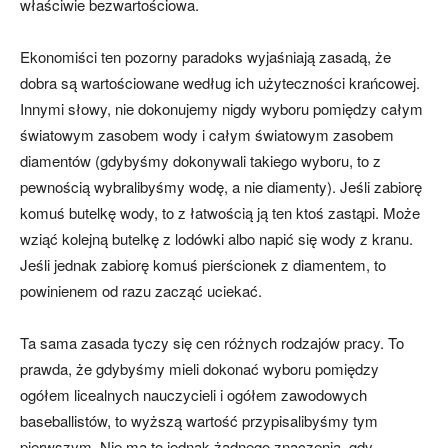
właściwie bezwartościowa.
Ekonomiści ten pozorny paradoks wyjaśniają zasadą, że
dobra są wartościowane według ich użyteczności krańcowej.
Innymi słowy, nie dokonujemy nigdy wyboru pomiędzy całym
światowym zasobem wody i całym światowym zasobem
diamentów (gdybyśmy dokonywali takiego wyboru, to z
pewnością wybralibyśmy wodę, a nie diamenty). Jeśli zabiorę
komuś butelkę wody, to z łatwością ją ten ktoś zastąpi. Może
wziąć kolejną butelkę z lodówki albo napić się wody z kranu.
Jeśli jednak zabiorę komuś pierścionek z diamentem, to
powinienem od razu zacząć uciekać.
Ta sama zasada tyczy się cen różnych rodzajów pracy. To
prawda, że gdybyśmy mieli dokonać wyboru pomiędzy
ogółem licealnych nauczycieli i ogółem zawodowych
baseballistów, to wyższą wartość przypisalibyśmy tym
pierwszym. Nie ma to jednak żadnego znaczenia, gdy