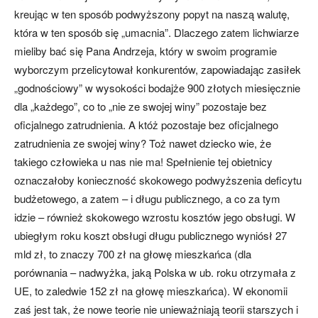
kreując w ten sposób podwyższony popyt na naszą walutę,
która w ten sposób się „umacnia”. Dlaczego zatem lichwiarze
mieliby bać się Pana Andrzeja, który w swoim programie
wyborczym przelicytował konkurentów, zapowiadając zasiłek
„godnościowy” w wysokości bodajże 900 złotych miesięcznie
dla „każdego”, co to „nie ze swojej winy” pozostaje bez
oficjalnego zatrudnienia. A któż pozostaje bez oficjalnego
zatrudnienia ze swojej winy? Toż nawet dziecko wie, że
takiego człowieka u nas nie ma! Spełnienie tej obietnicy
oznaczałoby konieczność skokowego podwyższenia deficytu
budżetowego, a zatem – i długu publicznego, a co za tym
idzie – również skokowego wzrostu kosztów jego obsługi. W
ubiegłym roku koszt obsługi długu publicznego wyniósł 27
mld zł, to znaczy 700 zł na głowę mieszkańca (dla
porównania – nadwyżka, jaką Polska w ub. roku otrzymała z
UE, to zaledwie 152 zł na głowę mieszkańca). W ekonomii
zaś jest tak, że nowe teorie nie unieważniają teorii starszych i