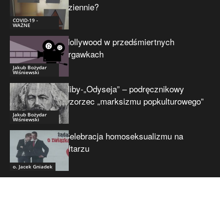
dziennie?
COVID-19 -
WAŻNE
Hollywood w przedśmiertnych
drgawkach
Jakub Bożydar
Wiśniewski
Niby-„Odyseja” – podręcznikowy
wzorzec „marksizmu popkulturowego”
Jakub Bożydar
Wiśniewski
Celebracja homoseksualizmu na
ołtarzu
o. Jacek Gniadek