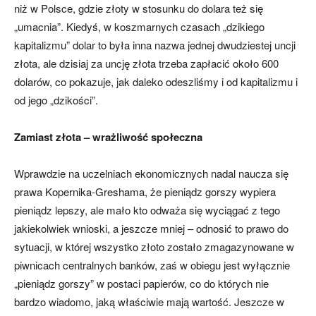
niż w Polsce, gdzie złoty w stosunku do dolara też się
„umacnia”. Kiedyś, w koszmarnych czasach „dzikiego
kapitalizmu” dolar to była inna nazwa jednej dwudziestej uncji
złota, ale dzisiaj za uncję złota trzeba zapłacić około 600
dolarów, co pokazuje, jak daleko odeszliśmy i od kapitalizmu i
od jego „dzikości”.
Zamiast złota – wrażliwość społeczna
Wprawdzie na uczelniach ekonomicznych nadal naucza się
prawa Kopernika-Greshama, że pieniądz gorszy wypiera
pieniądz lepszy, ale mało kto odważa się wyciągać z tego
jakiekolwiek wnioski, a jeszcze mniej – odnosić to prawo do
sytuacji, w której wszystko złoto zostało zmagazynowane w
piwnicach centralnych banków, zaś w obiegu jest wyłącznie
„pieniądz gorszy” w postaci papierów, co do których nie
bardzo wiadomo, jaką właściwie mają wartość. Jeszcze w