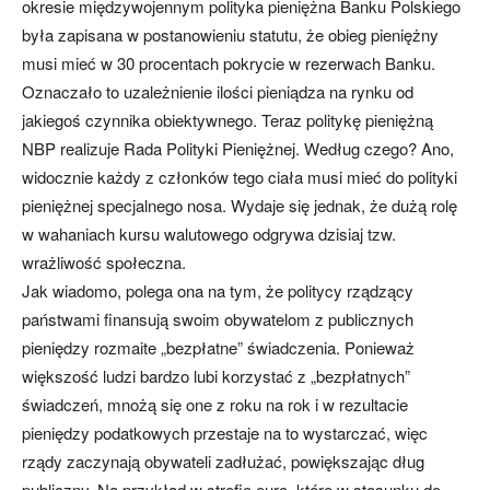
okresie międzywojennym polityka pieniężna Banku Polskiego
była zapisana w postanowieniu statutu, że obieg pieniężny
musi mieć w 30 procentach pokrycie w rezerwach Banku.
Oznaczało to uzależnienie ilości pieniądza na rynku od
jakiegoś czynnika obiektywnego. Teraz politykę pieniężną
NBP realizuje Rada Polityki Pieniężnej. Według czego? Ano,
widocznie każdy z członków tego ciała musi mieć do polityki
pieniężnej specjalnego nosa. Wydaje się jednak, że dużą rolę
w wahaniach kursu walutowego odgrywa dzisiaj tzw.
wrażliwość społeczna.
Jak wiadomo, polega ona na tym, że politycy rządzący
państwami finansują swoim obywatelom z publicznych
pieniędzy rozmaite „bezpłatne” świadczenia. Ponieważ
większość ludzi bardzo lubi korzystać z „bezpłatnych”
świadczeń, mnożą się one z roku na rok i w rezultacie
pieniędzy podatkowych przestaje na to wystarczać, więc
rządy zaczynają obywateli zadłużać, powiększając dług
publiczny. Na przykład w strefie euro, które w stosunku do