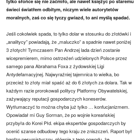
tylko słońce się nie zaćmiło, ale nawet księżyc po staremu
świeci światłem odbitym, niczym wiele autorytetów
moralnych, zaś co się tyczy gwiazd, to ani myślą spadać.
Jeśli cokolwiek spada, to tylko dolar w stosunku do złotówki i
„analitycy” powiadają, że „maluczko” a spadnie nawet poniżej
3 złotych! Tymczasem Pan Andrzej lada dzień zostanie
wicepremierem, mimo ostrzeżeń udzielonych Polsce przez
samego pana Abrahama Foxa z żydowskiej Ligi
Antydefamacyjnej. Najwyraźniej tajemnica to wielka, bo
przecież to złoty miał spaść aż do 6 złotych za dolara. Tak w
każdym razie prorokowali politycy Platformy Obywatelskiej,
zażywający reputacji gospodarczych koneserów.
Wytłumaczyć to można chyba już tylko … konfucjanizmem.
Opowiadał mi Guy Sorman, że po wojnie koreańskiej
przybyła do Korei Płd. ekipa ekspertów gospodarczych by
ocenić szanse odbudowy tego kraju ze zniszczeń. Raport był
bardzo pesymistyczny, głównie z tego powodu, że