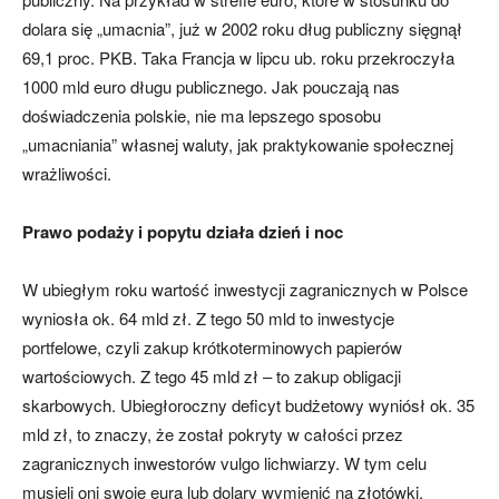
dolara się „umacnia”, już w 2002 roku dług publiczny sięgnął
69,1 proc. PKB. Taka Francja w lipcu ub. roku przekroczyła
1000 mld euro długu publicznego. Jak pouczają nas
doświadczenia polskie, nie ma lepszego sposobu
„umacniania” własnej waluty, jak praktykowanie społecznej
wrażliwości.
Prawo podaży i popytu działa dzień i noc
W ubiegłym roku wartość inwestycji zagranicznych w Polsce
wyniosła ok. 64 mld zł. Z tego 50 mld to inwestycje
portfelowe, czyli zakup krótkoterminowych papierów
wartościowych. Z tego 45 mld zł – to zakup obligacji
skarbowych. Ubiegłoroczny deficyt budżetowy wyniósł ok. 35
mld zł, to znaczy, że został pokryty w całości przez
zagranicznych inwestorów vulgo lichwiarzy. W tym celu
musieli oni swoje eura lub dolary wymienić na złotówki,