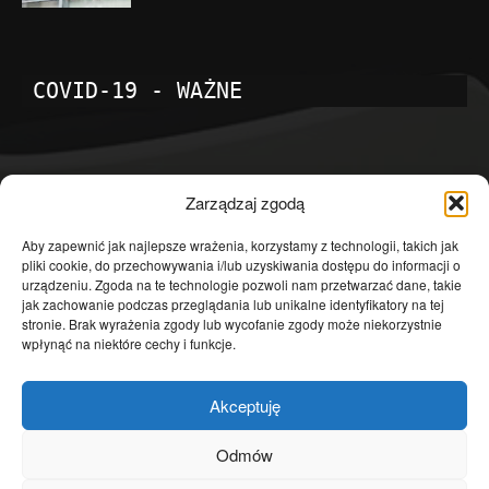
COVID-19 - WAŻNE
POPULARNE KATEGORIE
Zarządzaj zgodą
Temat dnia
4601
Aby zapewnić jak najlepsze wrażenia, korzystamy z technologii, takich jak
pliki cookie, do przechowywania i/lub uzyskiwania dostępu do informacji o
Publicystyka
4363
urządzeniu. Zgoda na te technologie pozwoli nam przetwarzać dane, takie
jak zachowanie podczas przeglądania lub unikalne identyfikatory na tej
Polityka
3639
stronie. Brak wyrażenia zgody lub wycofanie zgody może niekorzystnie
Polska
3462
wpłynąć na niektóre cechy i funkcje.
Społeczeństwo
2823
Akceptuję
Kraj
1290
Gospodarka
1230
Odmów
Europa
866