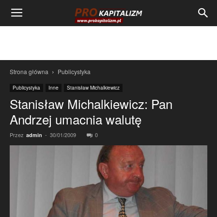
Strona główna
Publicystyka
Publicystyka
Inne
Stanisław Michalkiewicz
Stanisław Michalkiewicz: Pan
Andrzej umacnia walutę
Przez
-
30/01/2009
0
admin