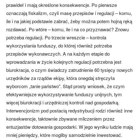
prawideł i mają określone konsekwencje. Po pierwsze
oznaczają fiskalizm, czyli masę przepisów i regulacji – komu,
ile i na jakiej podstawie zabrać, żeby można potem hojną ręką
rozdawać. Po wtóre – komu, ile i na co przyznawać? Znowu
potrzeba regulacji. Po trzecie wreszcie – kontrola
wykorzystania funduszy, do której również potrzeba
przepisów wykonawczych. A na każdym etapie do
wprowadzania w życie kolejnych regulacji potrzebna jest
biurokracja, o czym świadczy zatrudnienie 60 tysięcy nowych
urzędników za rządów ekipy, która onegdaj stręczyła
wyborcom „tanie państwo”. Stąd prosty wniosek, że czym
efektywniejsze wykorzystywanie funduszy unijnych, tym
więcej biurokracji i urzędniczej kontroli nad gospodarką.
Interwencjonizm pod postacią redystrybucji rodzi również inne
konsekwencje, taktownie zbywane milczeniem przez
entuzjastów dotowania gospodarki. W jego wyniku ludzie mają
mniej pieniędzy, które mogliby samodzielnie inwestować.