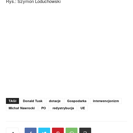
Rys.: Szymon Loduchowski
TAGI
Donald Tusk
dotacje
Gospodarka
interwencjonizm
Michał Nawrocki
PO
redystrybucja
UE