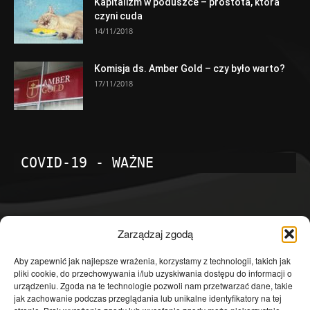
Kapitalizm w poduszce – prostota, która
czyni cuda
14/11/2018
Komisja ds. Amber Gold – czy było warto?
17/11/2018
COVID-19 - WAŻNE
POPULARNE KATEGORIE
Zarządzaj zgodą
Temat dnia
4601
Aby zapewnić jak najlepsze wrażenia, korzystamy z technologii, takich jak
pliki cookie, do przechowywania i/lub uzyskiwania dostępu do informacji o
Publicystyka
4363
urządzeniu. Zgoda na te technologie pozwoli nam przetwarzać dane, takie
jak zachowanie podczas przeglądania lub unikalne identyfikatory na tej
Polityka
3639