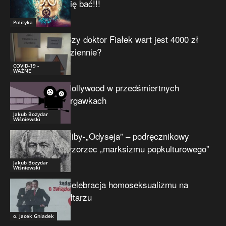
się bać!!!
Polityka
Czy doktor Fiałek wart jest 4000 zł
dziennie?
COVID-19 -
WAŻNE
Hollywood w przedśmiertnych
drgawkach
Jakub Bożydar
Wiśniewski
Niby-„Odyseja” – podręcznikowy
wzorzec „marksizmu popkulturowego”
Jakub Bożydar
Wiśniewski
Celebracja homoseksualizmu na
ołtarzu
o. Jacek Gniadek