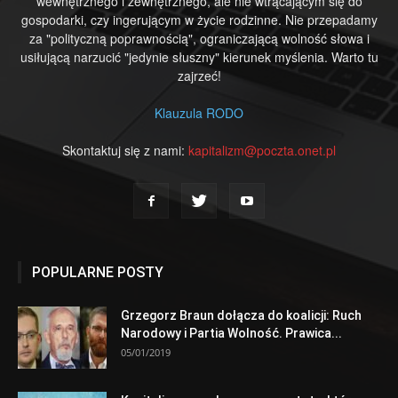
wewnętrznego i zewnętrznego, ale nie wtrącającym się do
gospodarki, czy ingerującym w życie rodzinne. Nie przepadamy
za "polityczną poprawnością", ograniczającą wolność słowa i
usiłującą narzucić "jedynie słuszny" kierunek myślenia. Warto tu
zajrzeć!
Klauzula RODO
Skontaktuj się z nami:
kapitalizm@poczta.onet.pl
POPULARNE POSTY
Grzegorz Braun dołącza do koalicji: Ruch
Narodowy i Partia Wolność. Prawica...
05/01/2019