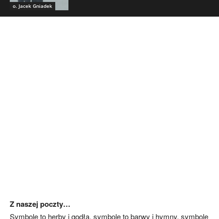
o. Jacek Gniadek
Z naszej poczty…
Symbole to herby i godła, symbole to barwy i hymny, symbole