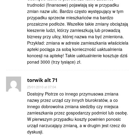
trudności (finansowe) pojawiają się w przypadku
zmian nazw ulic. Bardzo często występujący w tym
przypadku sprzeciw mieszkańców ma bardzo
prozaiczne podłoże. Wszelkie takie zmiany obciążają
kieszenie ludzi, którzy zamieszkują lub prowadzą
biznesy przy ulicy, której nazwa ma być zmieniona.
Przykład: zmiana w adresie zamieszkania właściciela
apteki pociąga za sobą konieczność uaktualnienia
koncesji na aptekę! Takie uaktualnienie kosztuje dziś
ponad 3000 (trzy tysiące) zł.
torwik alt 71
25/01/2010 at 07:04
Dostojny Piotrze co innego przymusowa zmiana
nazwy przez urząd czy innych biurokratów, a co
innego dobrowolna zmiana siedziby czy miejsca
zamieszkania przez gospodarczy podmiot lub osobę.
W pierwszym przypadku koszty powinien ponosic
urząd narzucający zmianą, a w drugim jest rzecz do
dyskusji.