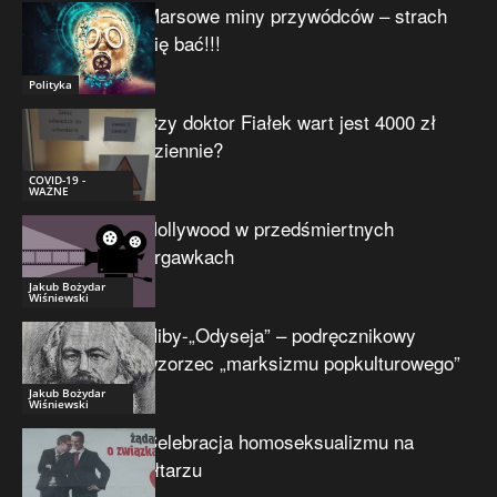
Marsowe miny przywódców – strach
się bać!!!
Polityka
Czy doktor Fiałek wart jest 4000 zł
dziennie?
COVID-19 -
WAŻNE
Hollywood w przedśmiertnych
drgawkach
Jakub Bożydar
Wiśniewski
Niby-„Odyseja” – podręcznikowy
wzorzec „marksizmu popkulturowego”
Jakub Bożydar
Wiśniewski
Celebracja homoseksualizmu na
ołtarzu