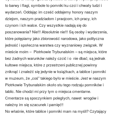
to barwy i flagi, symbole to pomniki ku czci i chwały ludzi i
wydarzeń. Oddając im cześć oddajemy honory naszym
dziejom, naszym pradziadom i praojcom, ich pracy, ich
czynom i ich walce. Czy wszystkie nadają się do
poszanowania? Nie!!! Absolutnie nie!!! Są osoby i wydarzenia,
które potępiamy jako zbiorowość narodowa, jako polityczna
jedność i społeczna warstwa czy wyznaniowy związek. W
mieście moim – Piotrkowie Trybunalskim – są miejsca, które
bez żadnych warunków należy czcić i o nie dbać; są jednak
kultowe miejsca, które z przestrzeni publicznej powinny
zniknąć i znaleźć się jedynie w książkach, a tablice i pomniki
w muzeum, że „coś” takiego było w mieście. Jest w naszym
Piotrkowie Trybunalskim około stu tego rodzaju pomników i
tablic. Nie chodzi mi przy tym o miejsca cmentarne.
Cmentarze są spoczynkiem poległych, nawet wrogów i
należny im się szacunek i pamięć!!
No właśnie, które tablice i pomniki mam na myśli? Czytający