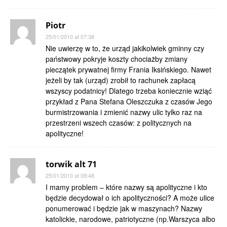
Piotr
25/01/2010 at 07:38
Nie uwierzę w to, że urząd jakikolwiek gminny czy
państwowy pokryje koszty chociażby zmiany
pieczątek prywatnej firmy Frania Iksińskiego. Nawet
jeżeli by tak (urząd) zrobił to rachunek zapłacą
wszyscy podatnicy! Dlatego trzeba koniecznie wziąć
przykład z Pana Stefana Oleszczuka z czasów Jego
burmistrzowania i zmienić nazwy ulic tylko raz na
przestrzeni wszech czasów: z politycznych na
apolityczne!
torwik alt 71
25/01/2010 at 09:48
I mamy problem – które nazwy są apolityczne i kto
będzie decydował o ich apolityczności? A może ulice
ponumerować i będzie jak w maszynach? Nazwy
katolickie, narodowe, patriotyczne (np.Warszyca albo