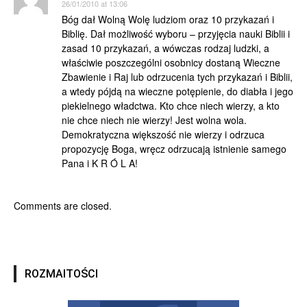
26/01/2010 at 13:06
Bóg dał Wolną Wolę ludziom oraz 10 przykazań i
Biblię. Dał możliwość wyboru – przyjęcia nauki Biblii i
zasad 10 przykazań, a wówczas rodzaj ludzki, a
właściwie poszczególni osobnicy dostaną Wieczne
Zbawienie i Raj lub odrzucenia tych przykazań i Biblii,
a wtedy pójdą na wieczne potępienie, do diabła i jego
piekielnego władctwa. Kto chce niech wierzy, a kto
nie chce niech nie wierzy! Jest wolna wola.
Demokratyczna większość nie wierzy i odrzuca
propozycję Boga, wręcz odrzucają istnienie samego
Pana i K R Ó L A!
Comments are closed.
ROZMAITOŚCI