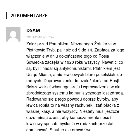
20 KOMENTARZE
DSAM
20/01/2010 at 07:47
Znicz przed Pomnikiem Nieznanego Żołnierza w
Piotrkowie Tryb. palił się od 9 do 14. Zapłacą za jego
włączenie w dniu dokończenie tego co Rosja
Sowiecka zaczęła w 1920 roku wszyscy. Nawet ci co
są, byli i nadal są antykomunistami. Płatnikiem jest
Urząd Miasta, a nie lewicowych biuro poselskich lub
radnych. Doprowadzenie do uzależnienia od Rosji
Bolszewickiej własnego kraju i wprowadzenie w nim
zbrodniczego systemu komunistycznego jest zdradą.
Radowanie sie z tego powodu dobrze byłoby, aby
lewica robiła to na własny rachunek i zań płaciła z
własnej kasy, a nie wszyscy. Niestety musi jeszcze
dużo minąć czasu, aby komusza mentalność i
lewicowy sposób myślenia w rodakach przestał
dominować. Smutne ale prawdziwe.