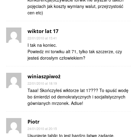
pojęciach jak koszty wymiany walut, przejrzystość
cen etc)
wiktor lat 17
22/01/2010 at 15:41
I tak na koniec.
Powiedz mi torwiku alt 71, tylko tak szczerze, czy
jesteś dorosłym człowiekiem?
winiaszpiwoż
22/01/2010 at 18:19
Taaa! Skończyłeś wiktorze lat 17??? To spuść wodę
bo śmierdzi od demokratycznych i socjalistycznych
gównianych mrzonek. Adiue!
Piotr
24/01/2010 at 20:15
Usunięcie tablic to jest bardzo łatwe zadanie,