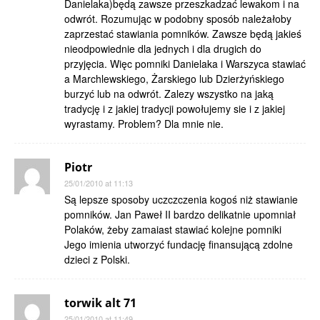
Danielaka)będą zawsze przeszkadzać lewakom i na
odwrót. Rozumując w podobny sposób należałoby
zaprzestać stawiania pomników. Zawsze będą jakieś
nieodpowiednie dla jednych i dla drugich do
przyjęcia. Więc pomniki Danielaka i Warszyca stawiać
a Marchlewskiego, Żarskiego lub Dzierżyńskiego
burzyć lub na odwrót. Zalezy wszystko na jaką
tradycję i z jakiej tradycji powołujemy sie i z jakiej
wyrastamy. Problem? Dla mnie nie.
Piotr
25/01/2010 at 11:13
Są lepsze sposoby uczczczenia kogoś niż stawianie
pomników. Jan Paweł II bardzo delikatnie upomniał
Polaków, żeby zamaiast stawiać kolejne pomniki
Jego imienia utworzyć fundację finansującą zdolne
dzieci z Polski.
torwik alt 71
25/01/2010 at 11:49