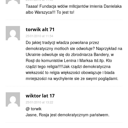
Taaaa! Fundacja wdów milicjantów imienia Danielaka
albo Warszyca!!! To jest to!
torwik alt 71
25/01/2010 at 11:54
Do jakiej tradycji władza powołana przez
demokratyczny motłoch sie odwołuje? Naprzykład na
Ukrainie odwołuje się do zbrodniarza Bandery, w
Rosji do komunistów Lenina i Marksa itd.itp. Kto
rządzi tego religia!!!!!Jak rządzi demokratyczna
wiekszość to relgia większości obowiązuje i biada
mniejszości na wychylenie sie ze swymi poglądami.
wiktor lat 17
25/01/2010 at 13:22
@ torwik
Jasne, Rosja jest demokratycznym państwem.