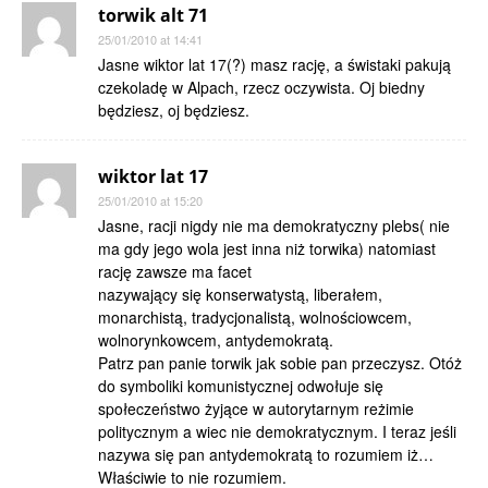
torwik alt 71
25/01/2010 at 14:41
Jasne wiktor lat 17(?) masz rację, a świstaki pakują
czekoladę w Alpach, rzecz oczywista. Oj biedny
będziesz, oj będziesz.
wiktor lat 17
25/01/2010 at 15:20
Jasne, racji nigdy nie ma demokratyczny plebs( nie
ma gdy jego wola jest inna niż torwika) natomiast
rację zawsze ma facet
nazywający się konserwatystą, liberałem,
monarchistą, tradycjonalistą, wolnościowcem,
wolnorynkowcem, antydemokratą.
Patrz pan panie torwik jak sobie pan przeczysz. Otóż
do symboliki komunistycznej odwołuje się
społeczeństwo żyjące w autorytarnym reżimie
politycznym a wiec nie demokratycznym. I teraz jeśli
nazywa się pan antydemokratą to rozumiem iż…
Właściwie to nie rozumiem.