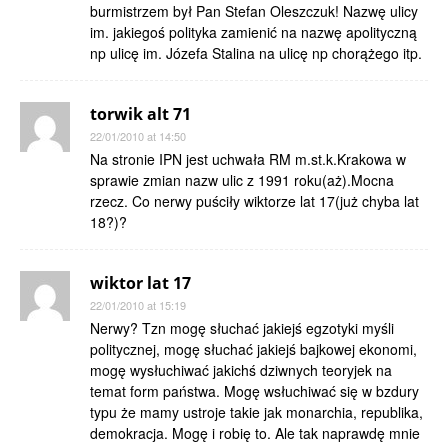
burmistrzem był Pan Stefan Oleszczuk! Nazwę ulicy
im. jakiegoś polityka zamienić na nazwę apolityczną
np ulicę im. Józefa Stalina na ulicę np chorążego itp.
torwik alt 71
22/01/2010 at 14:50
Na stronie IPN jest uchwała RM m.st.k.Krakowa w
sprawie zmian nazw ulic z 1991 roku(aż).Mocna
rzecz. Co nerwy puściły wiktorze lat 17(już chyba lat
18?)?
wiktor lat 17
22/01/2010 at 15:19
Nerwy? Tzn mogę słuchać jakiejś egzotyki myśli
politycznej, mogę słuchać jakiejś bajkowej ekonomi,
mogę wysłuchiwać jakichś dziwnych teoryjek na
temat form państwa. Mogę wsłuchiwać się w bzdury
typu że mamy ustroje takie jak monarchia, republika,
demokracja. Mogę i robię to. Ale tak naprawdę mnie