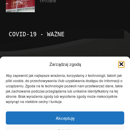
17/11/2018
COVID-19 - WAŻNE
POPULARNE KATEGORIE
Zarządzaj zgodą
Temat dnia
4601
Aby zapewnić jak najlepsze wrażenia, korzystamy z technologii, takich jak
pliki cookie, do przechowywania i/lub uzyskiwania dostępu do informacji o
Publicystyka
4363
urządzeniu. Zgoda na te technologie pozwoli nam przetwarzać dane, takie
jak zachowanie podczas przeglądania lub unikalne identyfikatory na tej
Polityka
3639
stronie. Brak wyrażenia zgody lub wycofanie zgody może niekorzystnie
Polska
3462
wpłynąć na niektóre cechy i funkcje.
Społeczeństwo
2823
Akceptuję
Kraj
1290
Gospodarka
1230