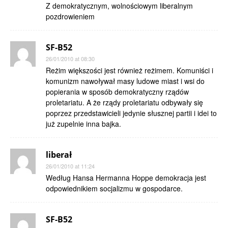
Z demokratycznym, wolnościowym liberalnym
pozdrowieniem
SF-B52
26/01/2010 at 08:30
Reżim większości jest również reżimem. Komuniści i
komunizm nawoływał masy ludowe miast i wsi do
popierania w sposób demokratyczny rządów
proletariatu. A że rządy proletariatu odbywały się
poprzez przedstawicieli jedynie słusznej partii i idei to
już zupelnie inna bajka.
liberał
26/01/2010 at 11:24
Według Hansa Hermanna Hoppe demokracja jest
odpowiednikiem socjalizmu w gospodarce.
SF-B52