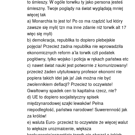
to śmieszy. W ogóle torwiku ty jako persona jesteś
śmieszny. Twoje poglądy na świat wyglądają mniej
więcej tak
a) Monarchia to jest to! Po co ma rządzić lud który
zawsze się myli( tzn ma inne zdanie niż torwik alt 17
więc się myli)
b) demokracja, republika to dopiero plebejskie
pojęcia! Przecież żadna republika nie wprowadziła
ekonomicznych reform a’la torwik czli podatek
pogłówny, tylko wojsko i policja w rękach państwa etc
c) nawet świat nauki jest potwornie z komunizowany!
przecież żaden utytułowany profesor ekonomi nie
popiera takich idei jak ja! Jak można nie być
zwolennikiem deflacji? Przecież to oczywiste!
Gwałtowny spadek cen to kapitalna rzecz, nie?
d) UE to dopiero socjalistyczny spisek
międzynarodowej szajki lewaków! Pełna
niepodległość, państwa narodowe! Suwerenność jak
za królów!
e) waluta Euro- przecież to oczywiste że więcej walut
to większe urozmaicenie, większa
konkurencja(oczywiście torwik nie słyszał o takich