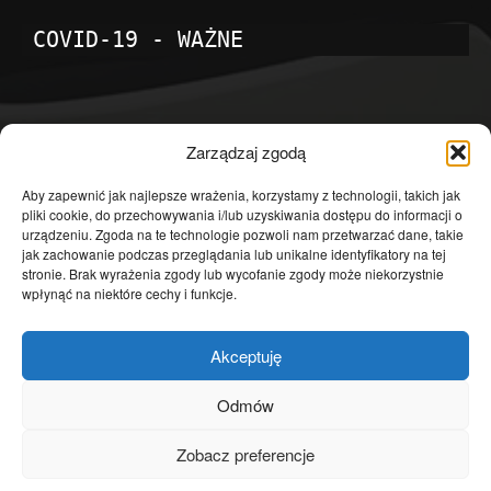
COVID-19 - WAŻNE
POPULARNE KATEGORIE
Zarządzaj zgodą
Temat dnia
4601
Aby zapewnić jak najlepsze wrażenia, korzystamy z technologii, takich jak
pliki cookie, do przechowywania i/lub uzyskiwania dostępu do informacji o
Publicystyka
4363
urządzeniu. Zgoda na te technologie pozwoli nam przetwarzać dane, takie
jak zachowanie podczas przeglądania lub unikalne identyfikatory na tej
Polityka
3639
stronie. Brak wyrażenia zgody lub wycofanie zgody może niekorzystnie
Polska
3462
wpłynąć na niektóre cechy i funkcje.
Społeczeństwo
2823
Akceptuję
Kraj
1290
Gospodarka
1230
Odmów
Europa
866
Zobacz preferencje
Świat
595