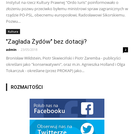
Instytut na rzecz Kultury Prawnej "Ordo Iuris" poinformowało o
złożeniu pozwu przeciwko byłemu ministrowi spraw zagranicznych w
rządzie PO-PSL, obecnemu europosłowi, Radosławowi Sikorskiemu.
Pozwu...
Kultura
"Zagłada Żydów" bez dotacji?
admin
-
23/05/2018
2
Bronisław Wildstein, Piotr Skwieciński i Piotr Zaremba - publicyści
określani jako "konserwatywni", oraz m.in. Agnieszka Holland i Olga
Tokarczuk - określane (przez PROKAP) jako...
ROZMAITOŚCI