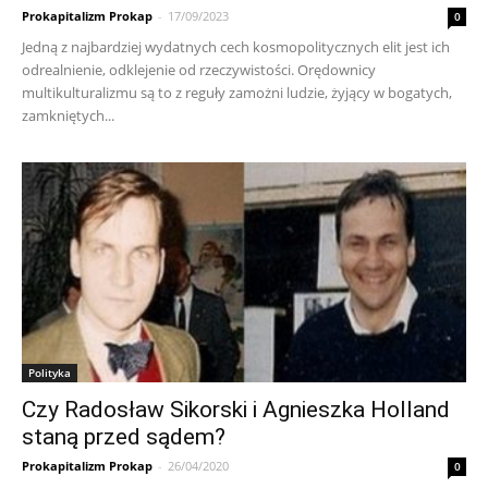
Prokapitalizm Prokap
-
17/09/2023
0
Jedną z najbardziej wydatnych cech kosmopolitycznych elit jest ich
odrealnienie, odklejenie od rzeczywistości. Orędownicy
multikulturalizmu są to z reguły zamożni ludzie, żyjący w bogatych,
zamkniętych...
Polityka
Czy Radosław Sikorski i Agnieszka Holland
staną przed sądem?
Prokapitalizm Prokap
-
26/04/2020
0