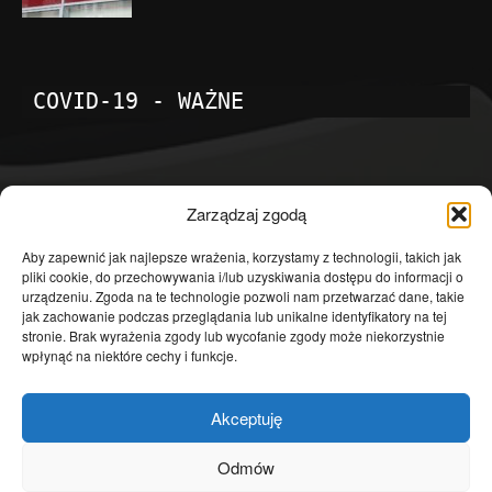
COVID-19 - WAŻNE
POPULARNE KATEGORIE
Zarządzaj zgodą
Temat dnia
4601
Aby zapewnić jak najlepsze wrażenia, korzystamy z technologii, takich jak
pliki cookie, do przechowywania i/lub uzyskiwania dostępu do informacji o
Publicystyka
4363
urządzeniu. Zgoda na te technologie pozwoli nam przetwarzać dane, takie
jak zachowanie podczas przeglądania lub unikalne identyfikatory na tej
Polityka
3639
stronie. Brak wyrażenia zgody lub wycofanie zgody może niekorzystnie
Polska
3462
wpłynąć na niektóre cechy i funkcje.
Społeczeństwo
2823
Akceptuję
Kraj
1290
Gospodarka
1230
Odmów
Europa
866