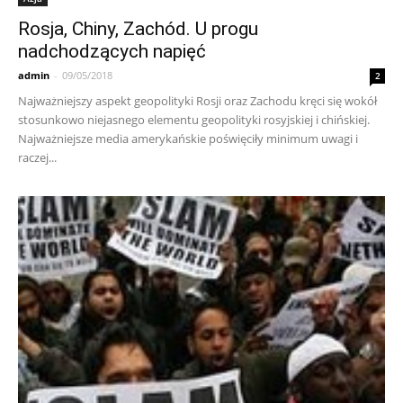
Rosja, Chiny, Zachód. U progu
nadchodzących napięć
admin
-
09/05/2018
2
Najważniejszy aspekt geopolityki Rosji oraz Zachodu kręci się wokół
stosunkowo niejasnego elementu geopolityki rosyjskiej i chińskiej.
Najważniejsze media amerykańskie poświęciły minimum uwagi i
raczej...