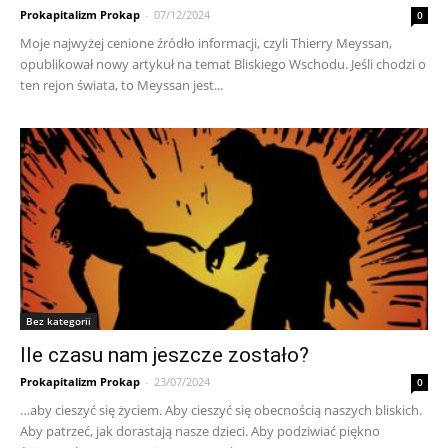
Prokapitalizm Prokap
-
07/12/2024
0
Moje najwyżej cenione źródło informacji, czyli Thierry Meyssan,
opublikował nowy artykuł na temat Bliskiego Wschodu. Jeśli chodzi o
ten rejon świata, to Meyssan jest...
Bez kategorii
Ile czasu nam jeszcze zostało?
Prokapitalizm Prokap
-
23/07/2024
0
…aby cieszyć się życiem. Aby cieszyć się obecnością naszych bliskich.
Aby patrzeć, jak dorastają nasze dzieci. Aby podziwiać piękno