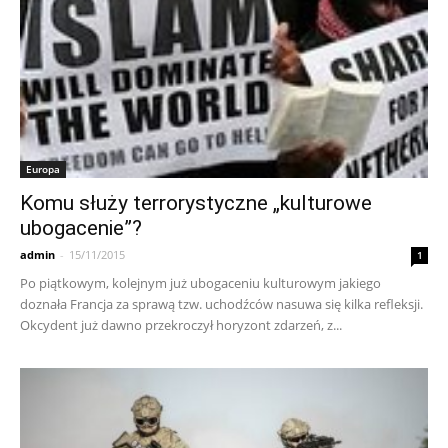
Europa
Komu służy terrorystyczne „kulturowe
ubogacenie”?
admin
-
15/11/2015
1
Po piątkowym, kolejnym już ubogaceniu kulturowym jakiego
doznała Francja za sprawą tzw. uchodźców nasuwa się kilka refleksji.
Okcydent już dawno przekroczył horyzont zdarzeń, z...