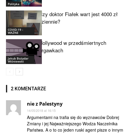
Polityka
Czy doktor Fiałek wart jest 4000 zł
dziennie?
COVID-19 -
WAŻNE
Hollywood w przedśmiertnych
drgawkach
Jakub Bożydar
Wiśniewski
2 KOMENTARZE
nie z Palestyny
14/05/2018 at 16:15
Argumentami na trafia się do wyznawców Dobrej
Zmiany i jej Najważniejszego Wodza Naczelnika
Państwa. A o to co jeden ruski agent pisze o innym