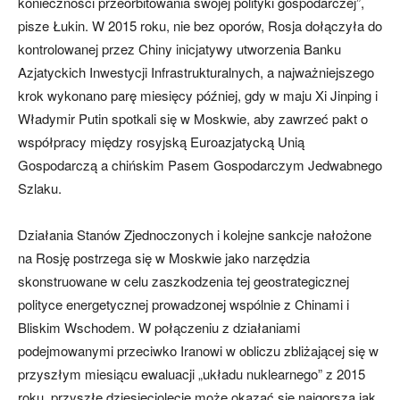
konieczności przeorbitowania swojej polityki gospodarczej”,
pisze Łukin. W 2015 roku, nie bez oporów, Rosja dołączyła do
kontrolowanej przez Chiny inicjatywy utworzenia Banku
Azjatyckich Inwestycji Infrastrukturalnych, a najważniejszego
krok wykonano parę miesięcy później, gdy w maju Xi Jinping i
Władymir Putin spotkali się w Moskwie, aby zawrzeć pakt o
współpracy między rosyjską Euroazjatycką Unią
Gospodarczą a chińskim Pasem Gospodarczym Jedwabnego
Szlaku.
Działania Stanów Zjednoczonych i kolejne sankcje nałożone
na Rosję postrzega się w Moskwie jako narzędzia
skonstruowane w celu zaszkodzenia tej geostrategicznej
polityce energetycznej prowadzonej wspólnie z Chinami i
Bliskim Wschodem. W połączeniu z działaniami
podejmowanymi przeciwko Iranowi w obliczu zbliżającej się w
przyszłym miesiącu ewaluacji „układu nuklearnego” z 2015
roku, przyszłe dziesięciolecie może okazać się najgorszą jak