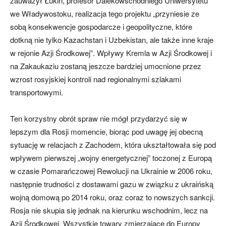
zauważył Łukin, profesor Dalekowschodniego Uniwersytetu
we Władywostoku, realizacja tego projektu „przyniesie ze
sobą konsekwencje gospodarcze i geopolityczne, które
dotkną nie tylko Kazachstan i Uzbekistan, ale także inne kraje
w rejonie Azji Środkowej”. Wpływy Kremla w Azji Środkowej i
na Zakaukaziu zostaną jeszcze bardziej umocnione przez
wzrost rosyjskiej kontroli nad regionalnymi szlakami
transportowymi.
Ten korzystny obrót spraw nie mógł przydarzyć się w
lepszym dla Rosji momencie, biorąc pod uwagę jej obecną
sytuację w relacjach z Zachodem, która ukształtowała się pod
wpływem pierwszej „wojny energetycznej” toczonej z Europą
w czasie Pomarańczowej Rewolucji na Ukrainie w 2006 roku,
następnie trudności z dostawami gazu w związku z ukraińską
wojną domową po 2014 roku, oraz coraz to nowszych sankcji.
Rosja nie skupia się jednak na kierunku wschodnim, lecz na
Azji Środkowej. Wszystkie towary zmierzające do Europy