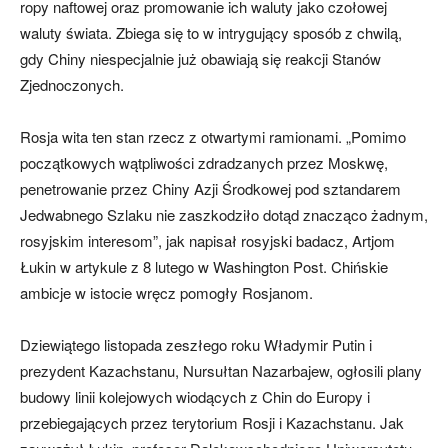
ropy naftowej oraz promowanie ich waluty jako czołowej
waluty świata. Zbiega się to w intrygujący sposób z chwilą,
gdy Chiny niespecjalnie już obawiają się reakcji Stanów
Zjednoczonych.
Rosja wita ten stan rzecz z otwartymi ramionami. „Pomimo
początkowych wątpliwości zdradzanych przez Moskwę,
penetrowanie przez Chiny Azji Środkowej pod sztandarem
Jedwabnego Szlaku nie zaszkodziło dotąd znacząco żadnym,
rosyjskim interesom”, jak napisał rosyjski badacz, Artjom
Łukin w artykule z 8 lutego w Washington Post. Chińskie
ambicje w istocie wręcz pomogły Rosjanom.
Dziewiątego listopada zeszłego roku Władymir Putin i
prezydent Kazachstanu, Nursułtan Nazarbajew, ogłosili plany
budowy linii kolejowych wiodących z Chin do Europy i
przebiegających przez terytorium Rosji i Kazachstanu. Jak