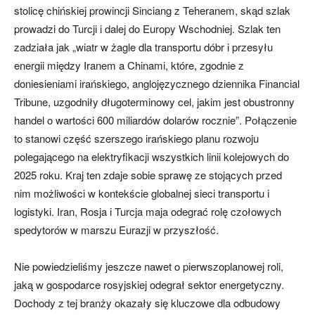
stolicę chińskiej prowincji Sinciang z Teheranem, skąd szlak
prowadzi do Turcji i dalej do Europy Wschodniej. Szlak ten
zadziała jak „wiatr w żagle dla transportu dóbr i przesyłu
energii między Iranem a Chinami, które, zgodnie z
doniesieniami irańskiego, anglojęzycznego dziennika Financial
Tribune, uzgodniły długoterminowy cel, jakim jest obustronny
handel o wartości 600 miliardów dolarów rocznie”. Połączenie
to stanowi część szerszego irańskiego planu rozwoju
polegającego na elektryfikacji wszystkich linii kolejowych do
2025 roku. Kraj ten zdaje sobie sprawę ze stojących przed
nim możliwości w kontekście globalnej sieci transportu i
logistyki. Iran, Rosja i Turcja maja odegrać rolę czołowych
spedytorów w marszu Eurazji w przyszłość.
Nie powiedzieliśmy jeszcze nawet o pierwszoplanowej roli,
jaką w gospodarce rosyjskiej odegrał sektor energetyczny.
Dochody z tej branży okazały się kluczowe dla odbudowy