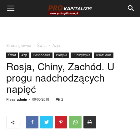
Strona główna
Świat
Azja
Świat
Azja
Gospodarka
Polityka
Publicystyka
Temat dnia
Rosja, Chiny, Zachód. U
progu nadchodzących
napięć
Przez
-
09/05/2018
2
admin