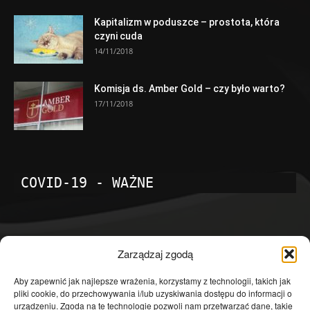
Kapitalizm w poduszce – prostota, która
czyni cuda
14/11/2018
Komisja ds. Amber Gold – czy było warto?
17/11/2018
COVID-19 - WAŻNE
POPULARNE KATEGORIE
Zarządzaj zgodą
Temat dnia
4601
Aby zapewnić jak najlepsze wrażenia, korzystamy z technologii, takich jak
pliki cookie, do przechowywania i/lub uzyskiwania dostępu do informacji o
Publicystyka
4363
urządzeniu. Zgoda na te technologie pozwoli nam przetwarzać dane, takie