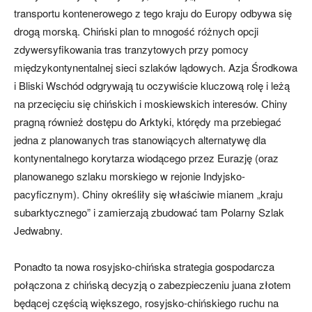
transportu kontenerowego z tego kraju do Europy odbywa się
drogą morską. Chiński plan to mnogość różnych opcji
zdywersyfikowania tras tranzytowych przy pomocy
międzykontynentalnej sieci szlaków lądowych. Azja Środkowa
i Bliski Wschód odgrywają tu oczywiście kluczową rolę i leżą
na przecięciu się chińskich i moskiewskich interesów. Chiny
pragną również dostępu do Arktyki, którędy ma przebiegać
jedna z planowanych tras stanowiących alternatywę dla
kontynentalnego korytarza wiodącego przez Eurazję (oraz
planowanego szlaku morskiego w rejonie Indyjsko-
pacyficznym). Chiny określiły się właściwie mianem „kraju
subarktycznego” i zamierzają zbudować tam Polarny Szlak
Jedwabny.
Ponadto ta nowa rosyjsko-chińska strategia gospodarcza
połączona z chińską decyzją o zabezpieczeniu juana złotem
będącej częścią większego, rosyjsko-chińskiego ruchu na