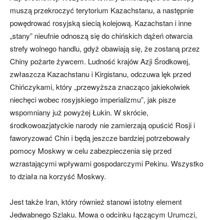
muszą przekroczyć terytorium Kazachstanu, a następnie
powędrować rosyjską siecią kolejową. Kazachstan i inne
„stany” nieufnie odnoszą się do chińskich dążeń otwarcia
strefy wolnego handlu, gdyż obawiają się, że zostaną przez
Chiny pożarte żywcem. Ludność krajów Azji Środkowej,
zwłaszcza Kazachstanu i Kirgistanu, odczuwa lęk przed
Chińczykami, który „przewyższa znacząco jakiekolwiek
niechęci wobec rosyjskiego imperializmu”, jak pisze
wspomniany już powyżej Łukin. W skrócie,
środkowoazjatyckie narody nie zamierzają opuścić Rosji i
faworyzować Chin i będą jeszcze bardziej potrzebowały
pomocy Moskwy w celu zabezpieczenia się przed
wzrastającymi wpływami gospodarczymi Pekinu. Wszystko
to działa na korzyść Moskwy.
Jest także Iran, który również stanowi istotny element
Jedwabnego Szlaku. Mowa o odcinku łączącym Urumczi,