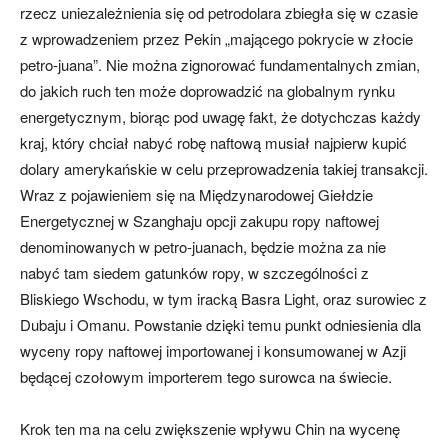
rzecz uniezależnienia się od petrodolara zbiegła się w czasie
z wprowadzeniem przez Pekin „mającego pokrycie w złocie
petro-juana”. Nie można zignorować fundamentalnych zmian,
do jakich ruch ten może doprowadzić na globalnym rynku
energetycznym, biorąc pod uwagę fakt, że dotychczas każdy
kraj, który chciał nabyć robę naftową musiał najpierw kupić
dolary amerykańskie w celu przeprowadzenia takiej transakcji.
Wraz z pojawieniem się na Międzynarodowej Giełdzie
Energetycznej w Szanghaju opcji zakupu ropy naftowej
denominowanych w petro-juanach, będzie można za nie
nabyć tam siedem gatunków ropy, w szczególności z
Bliskiego Wschodu, w tym iracką Basra Light, oraz surowiec z
Dubaju i Omanu. Powstanie dzięki temu punkt odniesienia dla
wyceny ropy naftowej importowanej i konsumowanej w Azji
będącej czołowym importerem tego surowca na świecie.
Krok ten ma na celu zwiększenie wpływu Chin na wycenę