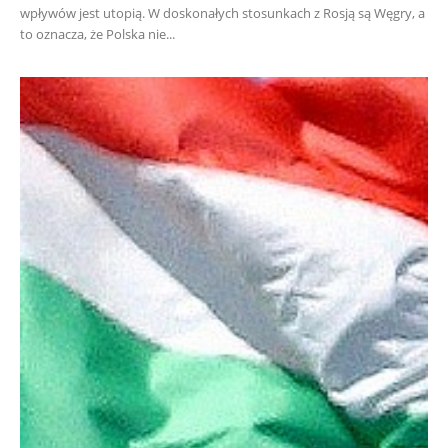
wpływów jest utopią. W doskonałych stosunkach z Rosją są Węgry, a
to oznacza, że Polska nie...