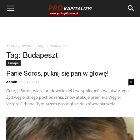
Strona główna
Tagi
Budapeszt
Tag: Budapeszt
Europa
Panie Soros, puknij się pan w głowę!
admin
-
02/12/2017
0
George Soros, wielki orędownik idei tzw. społeczeństwa otwartego,
Żyd węgierskiego pochodzenia, znów atakuje premiera Węgier
Victora Orbana. Tym razem posunął się do zrównania szefa...