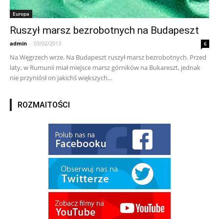
Europa
Ruszył marsz bezrobotnych na Budapeszt
admin
-
03/02/2013
6
Na Węgrzech wrze. Na Budapeszt ruszył marsz bezrobotnych. Przed
laty, w Rumunii miał miejsce marsz górników na Bukareszt, jednak
nie przyniósł on jakichś większych...
ROZMAITOŚCI