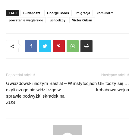
TAGI
Budapeszt
George Soros
imigracja
komunizm
powstanie węgierskie
uchodźcy
Victor Orban
Poprzedni artykuł
Następny artykuł
Gwiazdowski niczym Bastiat –
W instytucjach UE toczy się …
czyli czego nie widzi rząd w
kebabowa wojna
sprawie podwyżki składek na
ZUS