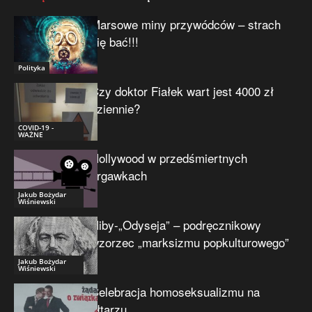
Marsowe miny przywódców – strach
się bać!!!
Polityka
Czy doktor Fiałek wart jest 4000 zł
dziennie?
COVID-19 -
WAŻNE
Hollywood w przedśmiertnych
drgawkach
Jakub Bożydar
Wiśniewski
Niby-„Odyseja” – podręcznikowy
wzorzec „marksizmu popkulturowego”
Jakub Bożydar
Wiśniewski
Celebracja homoseksualizmu na
ołtarzu