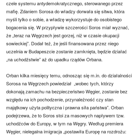
czele systemu antydemokratycznego, sterowanego przez
mafię. Zdaniem Sorosa do władzy dorwała się sitwa, która
myśli tylko o sobie, a władzę wykorzystuje do osobistego
bogacenia się. W przypływie szczerości Soros miał wyznać,
że „teraz na Węgrzech jest gorzej, niż w czasie okupacji
sowieckiej”. Dodał też, że jeśli finansowana przez niego
uczelnia w Budapeszcie zostanie zamknięta, będzie działać
„na uchodźstwie” aż do upadku rządów Orbana.
Orban kilka miesięcy temu, odnosząc się m.in. do działalności
Sorosa na Węgrzech powiedział „wobec tych, którzy
dokonają zamachu na bezpieczeństwo Węgier, zostanie bez
względu na ich pochodzenie, przynależność czy stan
majątkowy użyta polityczna i prawna siła państwa”. Orban
podejrzewa, że to Soros stoi za masowych napływem tzw.
uchodźców do Europy, w tym na Węgry. Według premiera
Węgier, nielegalna imigracja „postawiła Europę na rozdrożu: