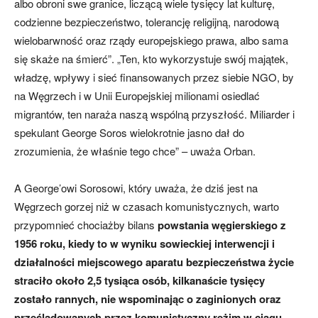
albo obroni swe granice, liczącą wiele tysięcy lat kulturę,
codzienne bezpieczeństwo, tolerancję religijną, narodową
wielobarwność oraz rządy europejskiego prawa, albo sama
się skaże na śmierć”. „Ten, kto wykorzystuje swój majątek,
władzę, wpływy i sieć finansowanych przez siebie NGO, by
na Węgrzech i w Unii Europejskiej milionami osiedlać
migrantów, ten naraża naszą wspólną przyszłość. Miliarder i
spekulant George Soros wielokrotnie jasno dał do
zrozumienia, że właśnie tego chce” – uważa Orban.
A George’owi Sorosowi, który uważa, że dziś jest na
Węgrzech gorzej niż w czasach komunistycznych, warto
przypomnieć chociażby bilans
powstania węgierskiego z
1956 roku, kiedy to w wyniku sowieckiej interwencji i
działalności miejscowego aparatu bezpieczeństwa życie
straciło około 2,5 tysiąca osób, kilkanaście tysięcy
zostało rannych, nie wspominając o zaginionych oraz
prześladowanych przez komunistyczny reżim w ciągu