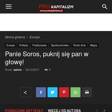
Strona główna
Europa
Europa
Polityka
Publicystyka
Społeczeństwo
Temat dnia
Węgry
Panie Soros, puknij się pan w
głowę!
Przez
-
02/12/2017
0
admin
POWIĄZANE ARTYKUŁY
WIĘCEJ OD AUTORA