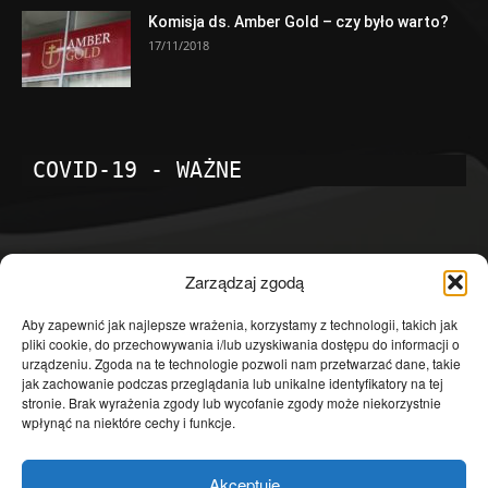
Komisja ds. Amber Gold – czy było warto?
17/11/2018
COVID-19 - WAŻNE
POPULARNE KATEGORIE
Zarządzaj zgodą
Temat dnia
4601
Aby zapewnić jak najlepsze wrażenia, korzystamy z technologii, takich jak
pliki cookie, do przechowywania i/lub uzyskiwania dostępu do informacji o
Publicystyka
4363
urządzeniu. Zgoda na te technologie pozwoli nam przetwarzać dane, takie
jak zachowanie podczas przeglądania lub unikalne identyfikatory na tej
Polityka
3639
stronie. Brak wyrażenia zgody lub wycofanie zgody może niekorzystnie
Polska
3462
wpłynąć na niektóre cechy i funkcje.
Społeczeństwo
2823
Akceptuję