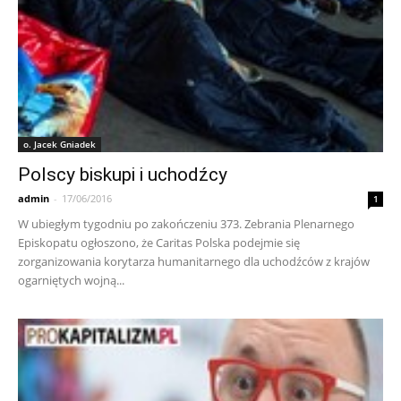
o. Jacek Gniadek
Polscy biskupi i uchodźcy
admin
-
17/06/2016
1
W ubiegłym tygodniu po zakończeniu 373. Zebrania Plenarnego
Episkopatu ogłoszono, że Caritas Polska podejmie się
zorganizowania korytarza humanitarnego dla uchodźców z krajów
ogarniętych wojną...