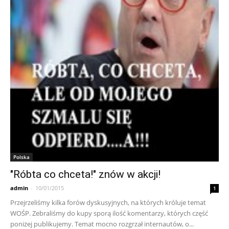
Polska
"Róbta co chceta!" znów w akcji!
admin
-
10/01/2015
1
Przejrzeliśmy kilka forów dyskusyjnych, na których króluje temat
WOŚP. Zebraliśmy do kupy sporą ilość komentarzy, których część
poniżej publikujemy. Temat mocno rozgrzał internautów, o...